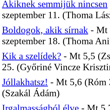
Akiknek semmijük nincsen
szeptember 11. (Thoma Lás
Boldogok, akik sírnak
- Mt 
szeptember 18. (Thoma Ani
Kik a szelídek?
-
Mt 5,5 (Zs
25. (Győriné Vincze Kriszti
Jóllakhatsz!
- Mt 5,6 (Róm 3
(Szakál Ádám)
Irgalmasságból élve
- Mt 5,7