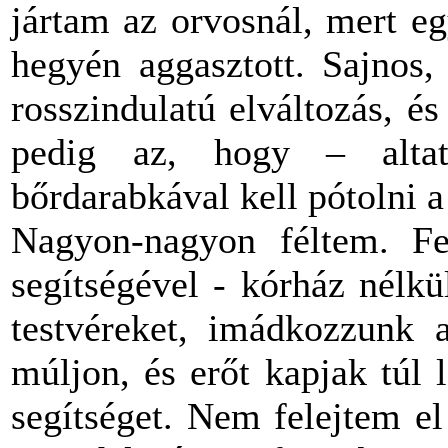
jártam az orvosnál, mert e
hegyén aggasztott. Sajnos,
rosszindulatú elváltozás, é
pedig az, hogy – alta
bőrdarabkával kell pótolni a 
Nagyon-nagyon féltem. Fe
segítségével - kórház nélk
testvéreket, imádkozzunk 
múljon, és erőt kapjak túl
segítséget. Nem felejtem e