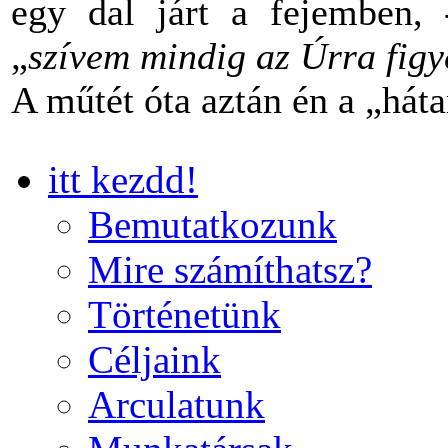
egy dal járt a fejemben,
„
szívem mindig az Úrra figye
A műtét óta aztán én a „há
itt kezdd!
Bemutatkozunk
Mire számíthatsz?
Történetünk
Céljaink
Arculatunk