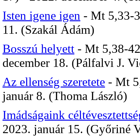
Isten igene igen
- Mt 5,33-3
11. (Szakál Ádám)
Bosszú helyett
- Mt 5,38-42
december 18. (Pálfalvi J. Vi
Az ellenség szeretete
- Mt 5
január 8. (Thoma László)
Imádságaink céltévesztettsé
2023. január 15. (Győriné V