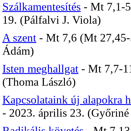
Szálkamentesítés
- Mt 7,1-5
19. (Pálfalvi J. Viola)
A szent
- Mt 7,6 (Mt 27,45-
Ádám)
Isten meghallgat
- Mt 7,7-11
(Thoma László)
Kapcsolataink új alapokra 
-
2023. április 23. (Győriné
Radikális követés
- Mt 7,13