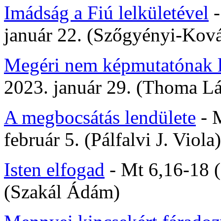
Imádság a Fiú lelkületével
-
január 22. (Szőgyényi-Ková
Megéri nem képmutatónak 
2023. január 29. (Thoma Lá
A megbocsátás lendülete
- M
február 5. (Pálfalvi J. Viola)
Isten elfogad
- Mt 6,16-18 (
(Szakál Ádám)