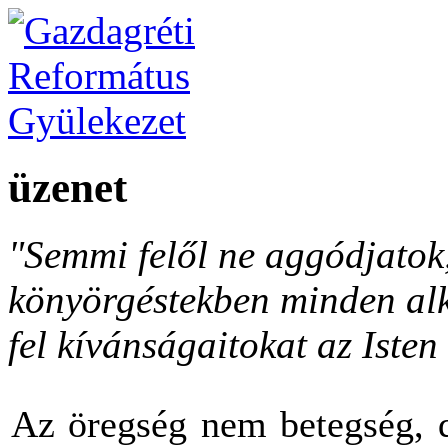
üzenet
"Semmi felől ne aggódjato
könyörgéstekben minden al
fel kívánságaitokat az Isten 
Az öregség nem betegség, d