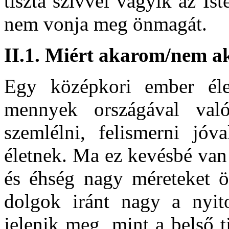
tiszta szívvel vágyik az Ist
nem vonja meg önmagát.
II.1. Miért akarom/nem a
Egy középkori ember éle
mennyek országával való 
szemlélni, felismerni jóv
életnek. Ma ez kevésbé van 
és éhség nagy méreteket öl
dolgok iránt nagy a nyito
jelenik meg, mint a belső t