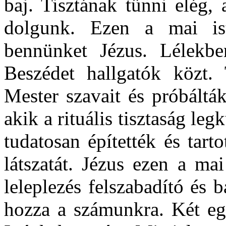
baj. Tisztának tűnni elég,
dolgunk. Ezen a mai iste
bennünket Jézus. Lélekb
Beszédet hallgatók közt. 
Mester szavait és próbáltá
akik a rituális tisztaság leg
tudatosan építették és tart
látszatát. Jézus ezen a ma
leleplezés felszabadító és b
hozza a számunkra. Két eg