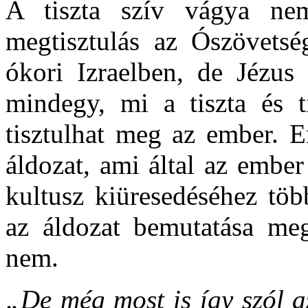
A tiszta szív vágya nem
megtisztulás az Ószövetsé
ókori Izraelben, de Jézus
mindegy, mi a tiszta és ti
tisztulhat meg az ember. E
áldozat, ami által az ember
kultusz kiüresedéséhez töb
az áldozat bemutatása megt
nem.
„De még most is így szól a