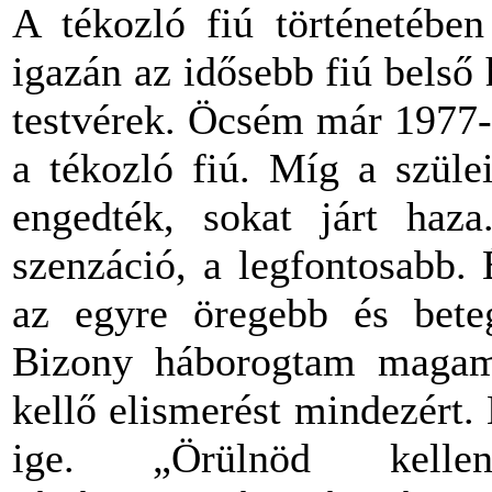
A tékozló fiú történetébe
igazán az idősebb fiú belső
testvérek. Öcsém már 1977-
a tékozló fiú. Míg a szüle
engedték, sokat járt haz
szenzáció, a legfontosabb.
az egyre öregebb és bete
Bizony háborogtam magam
kellő elismerést mindezért.
ige. „Örülnöd kelle