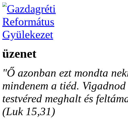
üzenet
"Ő azonban ezt mondta neki
mindenem a tiéd. Vigadnod é
testvéred meghalt és feltáma
(Luk 15,31)