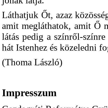
jónak látja.
Láthatjuk Őt, azaz közössé
amit megláthatok, amit Ő m
látás pedig a színről-színr
hát Istenhez és közeledni 
(Thoma László)
Impresszum