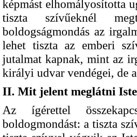
képmást elhomályosította u
tiszta szívűeknél meg
boldogságmondás az irgalm
lehet tiszta az emberi sz
jutalmat kapnak, mint az i
királyi udvar vendégei, de a
II.
Mit jelent meglátni Ist
Az ígérettel összekap
boldogmondást: a tiszta szí