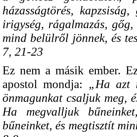
házasságtörés, kapzsiság, 
irigység, rágalmazás, gőg,
mind belülről jönnek, és te
7, 21-23
Ez nem a másik ember. Ez
apostol mondja:
„Ha azt 
önmagunkat csaljuk meg, é
Ha megvalljuk bűneinke
bűneinket, és megtisztít mi