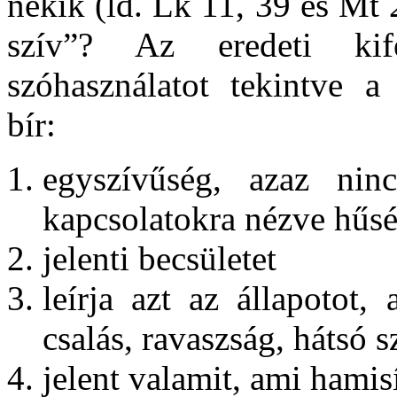
nekik (ld. Lk 11, 39 és Mt 2
szív”? Az eredeti kife
szóhasználatot tekintve a 
bír:
egyszívűség, azaz nin
kapcsolatokra nézve hűség
jelenti becsületet
leírja azt az állapotot
csalás, ravaszság, hátsó 
jelent valamit, ami hamis