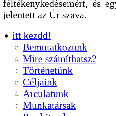
féltékenykedésemért, és eg
jelentett az Úr szava.
itt kezdd!
Bemutatkozunk
Mire számíthatsz?
Történetünk
Céljaink
Arculatunk
Munkatársak