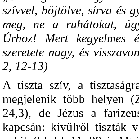
szívvel, böjtölve, sírva és 
meg, ne a ruhátokat, úgy
Úrhoz! Mert kegyelmes é
szeretete nagy, és visszav
2, 12-13)
A tiszta szív, a tisztaság
megjelenik több helyen (Z
24,3), de Jézus a farizeu
kapcsán: kívülről tiszták