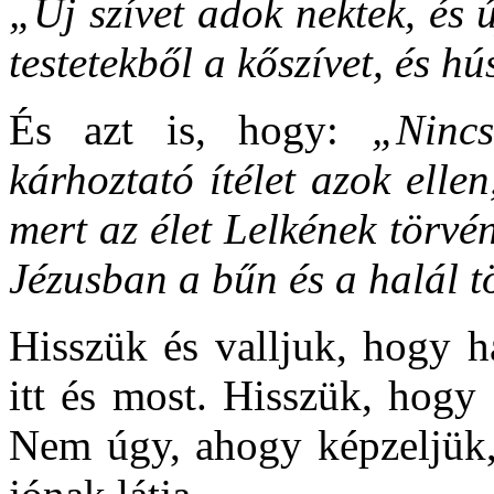
„Új szívet adok nektek, és ú
testetekből a kőszívet, és h
És azt is, hogy:
„Ninc
kárhoztató ítélet azok elle
mert az élet Lelkének törvé
Jézusban a bűn és a halál t
Hisszük és valljuk, hogy h
itt és most. Hisszük, hogy
Nem úgy, ahogy képzeljük