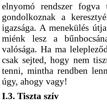
elnyomó rendszer fogva 
gondolkoznak a keresztyé
igazsága. A menekülés útj
miénk lesz a bűnbocsánat
valósága. Ha ma lelepleződ
csak sejted, hogy nem tisz
tenni, mintha rendben len
úgy, ahogy vagy!
I.3. Tiszta szív