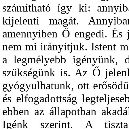
számítható így ki: annyi
kijelenti magát. Annyib
amennyiben Ő engedi. És jó
nem mi irányítjuk. Istent 
a legmélyebb igényünk, d
szükségünk is. Az Ő jelenl
gyógyulhatunk, ott erősödü
és elfogadottság legteljese
ebben az állapotban akadá
Igénk szerint. A tiszt