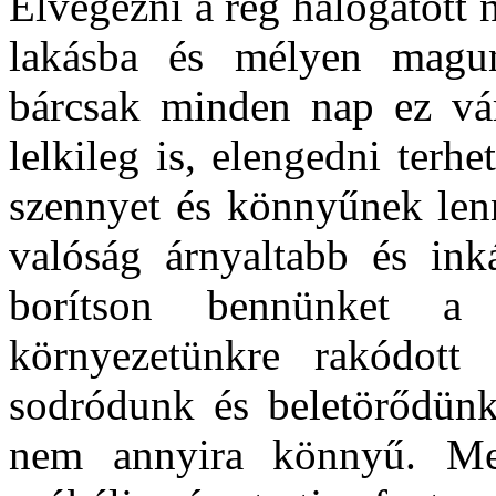
Elvégezni a rég halogatott 
lakásba és mélyen magunk
bárcsak minden nap ez vár
lelkileg is, elengedni terh
szennyet és könnyűnek lenn
valóság árnyaltabb és in
borítson bennünket a
környezetünkre rakódott
sodródunk és beletörődünk.
nem annyira könnyű. Mer