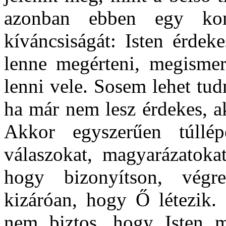
azonban ebben egy kon
kíváncsiságát: Isten érdek
lenne megérteni, megismer
lenni vele. Sosem lehet tud
ha már nem lesz érdekes, 
Akkor egyszerűen túllé
válaszokat, magyarázatokat
hogy bizonyítson, végr
kizáróan, hogy Ő létezik.
nem biztos, hogy Isten m