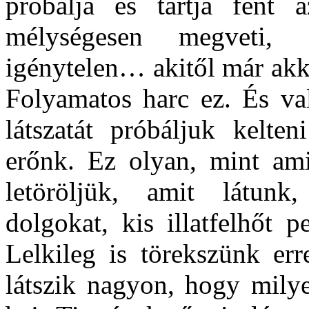
próbálja és tartja fent 
mélységesen megveti, 
igénytelen… akitől már ak
Folyamatos harc ez. És val
látszatát próbáljuk kelten
erőnk. Ez olyan, mint ami
letöröljük, amit látunk
dolgokat, kis illatfelhőt 
Lelkileg is törekszünk er
látszik nagyon, hogy mily