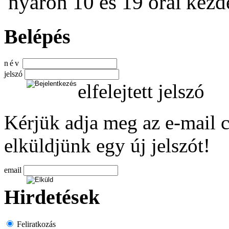
nyáron 10 és 19 órai kezdet
Belépés
név
jelszó
elfelejtett jelszó
Kérjük adja meg az e-mail c
elküldjünk egy új jelszót!
email
Hirdetések
Feliratkozás