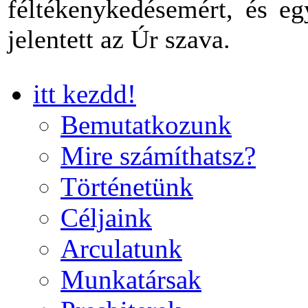
féltékenykedésemért, és eg
jelentett az Úr szava.
itt kezdd!
Bemutatkozunk
Mire számíthatsz?
Történetünk
Céljaink
Arculatunk
Munkatársak