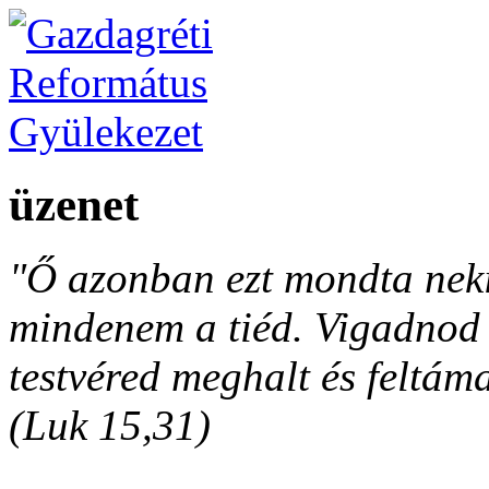
üzenet
"Ő azonban ezt mondta neki
mindenem a tiéd. Vigadnod é
testvéred meghalt és feltáma
(Luk 15,31)