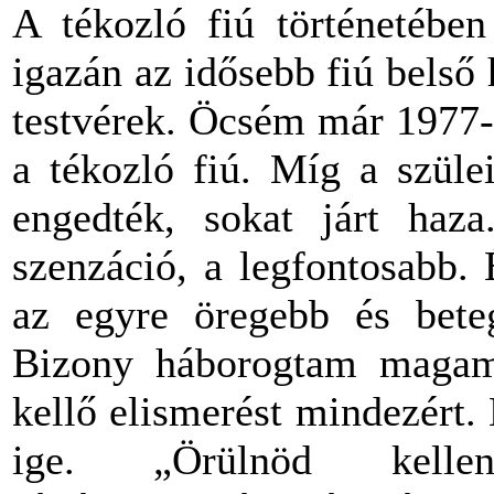
A tékozló fiú történetébe
igazán az idősebb fiú belső
testvérek. Öcsém már 1977-
a tékozló fiú. Míg a szüle
engedték, sokat járt haz
szenzáció, a legfontosabb.
az egyre öregebb és bete
Bizony háborogtam magam
kellő elismerést mindezért.
ige. „Örülnöd kelle