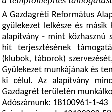
A Gazdagréti Református Alapí
gyülekezet lelkésze és másik 
alapítvány - mint közhasznú 
hit terjesztésének támogat
(klubok, táborok) szervezésé
Gyülekezet munkájának és te
ki célul. Az alapítvány min
Gazdagrét területén munkálko
Adószámunk: 18100961-1-43