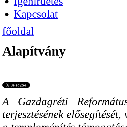
Igehirdetés
Kapcsolat
főoldal
Alapítvány
A Gazdagréti Református
terjesztésének elősegítését
a templomépítés támogatását