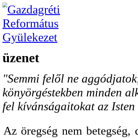
üzenet
"Semmi felől ne aggódjato
könyörgéstekben minden al
fel kívánságaitokat az Isten 
Az öregség nem betegség, d