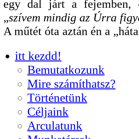
egy dal járt a fejemben,
„
szívem mindig az Úrra figye
A műtét óta aztán én a „há
itt kezdd!
Bemutatkozunk
Mire számíthatsz?
Történetünk
Céljaink
Arculatunk