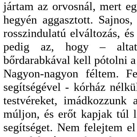
jártam az orvosnál, mert e
hegyén aggasztott. Sajnos,
rosszindulatú elváltozás, é
pedig az, hogy – alta
bőrdarabkával kell pótolni a 
Nagyon-nagyon féltem. Fe
segítségével - kórház nélk
testvéreket, imádkozzunk 
múljon, és erőt kapjak túl
segítséget. Nem felejtem e