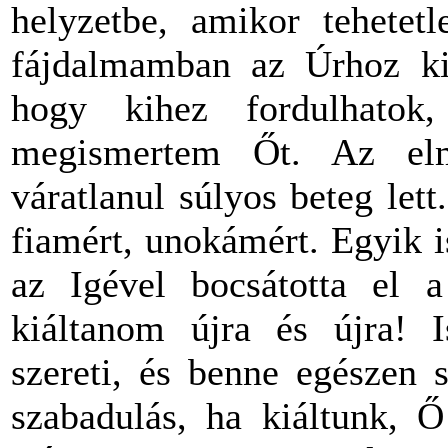
helyzetbe, amikor tehetet
fájdalmamban az Úrhoz kiá
hogy kihez fordulhato
megismertem Őt. Az el
váratlanul súlyos beteg let
fiamért, unokámért. Egyik is
az Igével bocsátotta el a
kiáltanom újra és újra! I
szereti, és benne egészen 
szabadulás, ha kiáltunk, 