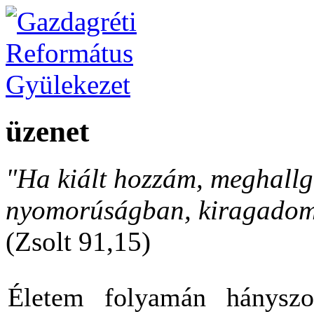
üzenet
"Ha kiált hozzám, meghallga
nyomorúságban, kiragadom 
(Zsolt 91,15)
Életem folyamán hányszo