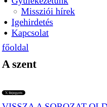
Gyülekezetünk
Missziói hírek
Igehirdetés
Kapcsolat
főoldal
A szent
VISSZA A SOROZAT OL