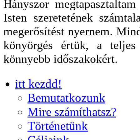
Hányszor megtapasztaltam 
Isten szeretetének számtal
megerősítést nyernem. Mind
könyörgés értük, a teljes
könnyebb időszakokért.
itt kezdd!
Bemutatkozunk
Mire számíthatsz?
Történetünk
Céljaink