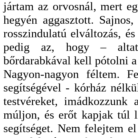
jártam az orvosnál, mert e
hegyén aggasztott. Sajnos,
rosszindulatú elváltozás, é
pedig az, hogy – alta
bőrdarabkával kell pótolni a 
Nagyon-nagyon féltem. Fe
segítségével - kórház nélk
testvéreket, imádkozzunk 
múljon, és erőt kapjak túl
segítséget. Nem felejtem e