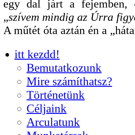
egy dal járt a fejemben,
„
szívem mindig az Úrra figye
A műtét óta aztán én a „há
itt kezdd!
Bemutatkozunk
Mire számíthatsz?
Történetünk
Céljaink
Arculatunk