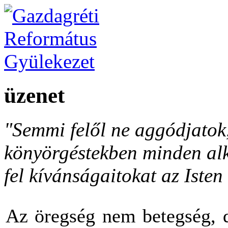
üzenet
"Semmi felől ne aggódjato
könyörgéstekben minden al
fel kívánságaitokat az Isten 
Az öregség nem betegség, d