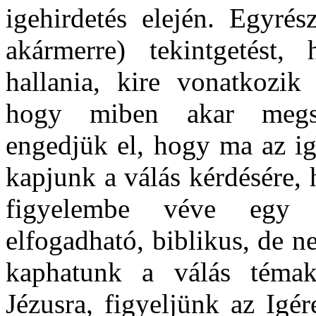
igehirdetés elején. Egyrés
akármerre) tekintgetést
hallania, kire vonatkozik
hogy miben akar megsz
engedjük el, hogy ma az ig
kapjunk a válás kérdésére,
figyelembe véve egy m
elfogadható, biblikus, de n
kaphatunk a válás témakö
Jézusra, figyeljünk az Igé