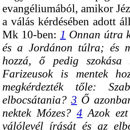
evangéliumából, amikor Jéz
a válás kérdésében adott ál
Mk 10-ben:
1
Onnan útra ke
és a Jordánon túlra; és m
hozzá, ő pedig szokása s
Farizeusok is mentek hoz
megkérdezték tőle: Sza
elbocsátania?
3
Ő azonban 
nektek Mózes?
4
Azok ezt
válólevél írását és az el