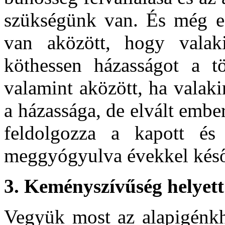
szükségünk van. És még e
van aközött, hogy valak
köthessen házasságot a tör
valamint aközött, ha valak
a házassága, de elvált ember
feldolgozza a kapott és
meggyógyulva évekkel késő
3.
Keményszívűség helyett
Vegyük most az alapigénkh