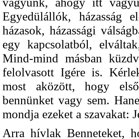
vagyunk, ahogy itt vagyu
Egyedülállók, házasság el
házasok, házassági válságb
egy kapcsolatból, elválta
Mind-mind másban küzdve
felolvasott Igére is. Kérl
most aközött, hogy első
bennünket vagy sem. Hane
mondja ezeket a szavakat: J
Arra hívlak Benneteket, h