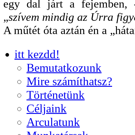
egy dal járt a fejemben,
„
szívem mindig az Úrra figye
A műtét óta aztán én a „há
itt kezdd!
Bemutatkozunk
Mire számíthatsz?
Történetünk
Céljaink
Arculatunk