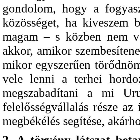
gondolom, hogy a fogyasz
közösséget, ha kiveszem b
magam – s közben nem vál
akkor, amikor szembesítene
mikor egyszerűen törődnöm 
vele lenni a terhei hord
megszabadítani a mi Ur
felelősségvállalás része a
megbékélés segítése, akárhol
2.
A törvény látszat beta