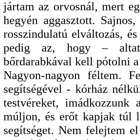
jártam az orvosnál, mert e
hegyén aggasztott. Sajnos,
rosszindulatú elváltozás, é
pedig az, hogy – alta
bőrdarabkával kell pótolni a 
Nagyon-nagyon féltem. Fe
segítségével - kórház nélk
testvéreket, imádkozzunk 
múljon, és erőt kapjak túl
segítséget. Nem felejtem e