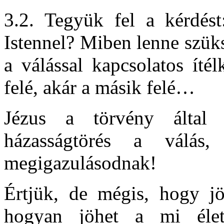
3.2. Tegyük fel a kérdés
Istennel? Miben lenne szük
a válással kapcsolatos íté
felé, akár a másik felé…
Jézus a törvény által 
házasságtörés a válás
megigazulásodnak!
Értjük, de mégis, hogy j
hogyan jöhet a mi életü