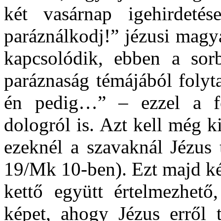
két vasárnap igehirdet
paráználkodj!” jézusi magy
kapcsolódik, ebben a sor
paráznaság témájából foly
én pedig…” – ezzel a for
dologról is. Azt kell még 
ezeknél a szavaknál Jézus 
19/Mk 10-ben). Ezt majd ké
kettő együtt értelmezhető
képet, ahogy Jézus erről t