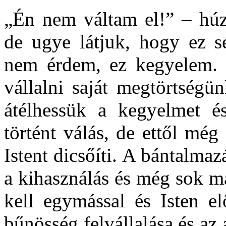
„Én nem váltam el!” – húzh
de ugye látjuk, hogy ez s
nem érdem, ez kegyelem. Is
vállalni saját megtörtségü
átélhessük a kegyelmet é
történt válás, de ettől mé
Istent dicsőíti. A bántalmaz
a kihasználás és még sok má
kell egymással és Isten el
bűnösség felvállalása és az 