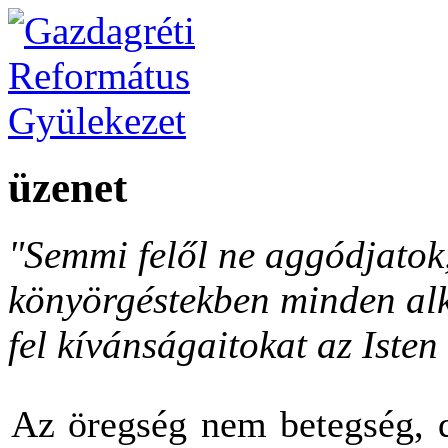
üzenet
"Semmi felől ne aggódjato
könyörgéstekben minden al
fel kívánságaitokat az Isten 
Az öregség nem betegség, d