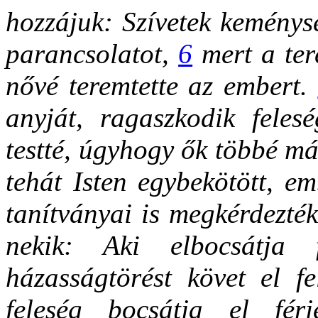
hozzájuk: Szívetek keménys
parancsolatot,
6
mert a tere
nővé teremtette az embert.
anyját, ragaszkodik feles
testté, úgyhogy ők többé má
tehát Isten egybekötött, e
tanítványai is megkérdezték
nekik: Aki elbocsátja 
házasságtörést követ el f
feleség bocsátja el fér