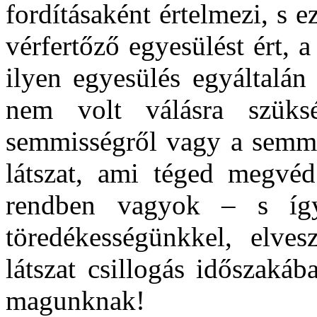
fordításaként értelmezi, s e
vérfertőző egyesülést ért, a
ilyen egyesülés egyáltalán
nem volt válásra szüks
semmisségről vagy a semmis
látszat, ami téged megvéd
rendben vagyok – s így
töredékességünkkel, elves
látszat csillogás időszaká
magunknak!