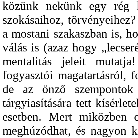
közünk nekünk egy rég le
szokásaihoz, törvényeihez?
a mostani szakaszban is, h
válás is (azaz hogy „lecser
mentalitás jeleit mutat
fogyasztói magatartásról, f
de az önző szempontok 
tárgyiasítására tett kísérl
esetben. Mert miközben 
meghúzódhat, és nagyon kü