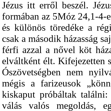
Jézus itt erről beszél. Jéz
formában az 5Móz 24,1-4-et 
és különös töredéke a rég
csak a második házasság saj
férfi azzal a nővel köt háza
elváltként élt. Kifejezetten
Ószövetségben nem nyilvá
mégis a farizeusok „könn
kiskaput próbáltak találni:
válás valós megoldás, e