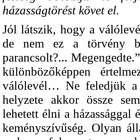
házasságtörést követ el.
Jól látszik, hogy a válóle
de nem ez a törvény b
parancsolt?... Megengedte.
különbözőképpen értelme
válólevél… Ne feledjük a k
helyzete akkor össze sem
lehetett élni a házassággal 
keményszívűség. Olyan álla