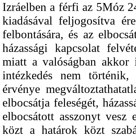
Izráelben a férfi az 5Móz 2
kiadásával feljogosítva é
felbontására, és az elbocsá
házassági kapcsolat felvé
miatt a valóságban akkor 
intézkedés nem történik,
érvénye megváltoztathatatl
elbocsátja feleségét, házass
elbocsátott asszonyt vesz 
közt a határok közt szabá