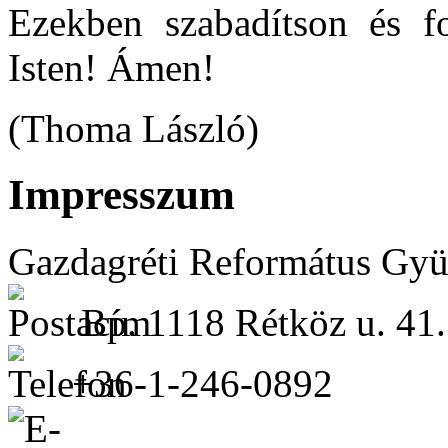
Ezekben szabadítson és f
Isten! Ámen!
(Thoma László)
Impresszum
Gazdagréti Református Gyü
Bp. 1118 Rétköz u. 41.
+36-1-246-0892