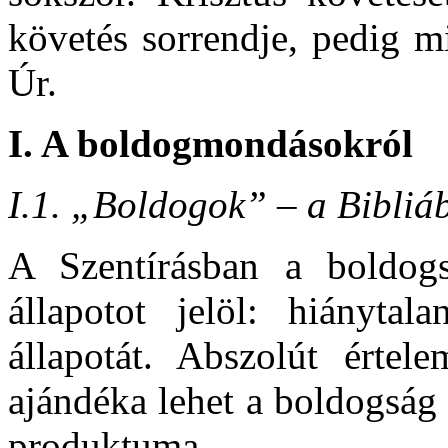
követés sorrendje, pedig m
Úr.
I.
A boldogmondásokról
I.1. „Boldogok” – a Bibliá
A Szentírásban a boldogs
állapotot jelöl: hiánytala
állapotát. Abszolút érte
ajándéka lehet a boldogság
produktuma.