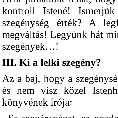
kontroll Istené! Ismerjü
szegénység érték? A le
megváltás! Legyünk hát min
szegények…!
III.
Ki a lelki szegény?
Az a baj, hogy a szegénys
és nem visz közel Istenh
könyvének írója: