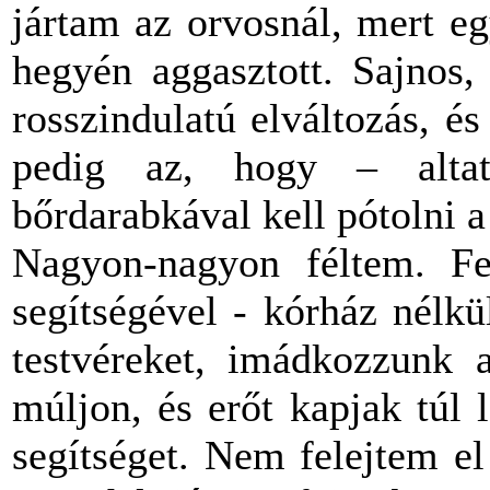
jártam az orvosnál, mert e
hegyén aggasztott. Sajnos,
rosszindulatú elváltozás, é
pedig az, hogy – alta
bőrdarabkával kell pótolni a 
Nagyon-nagyon féltem. Fe
segítségével - kórház nélk
testvéreket, imádkozzunk 
múljon, és erőt kapjak túl
segítséget. Nem felejtem e