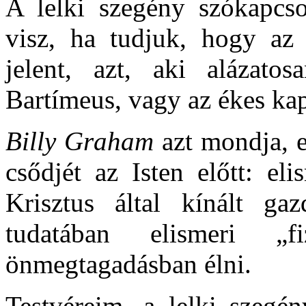
A lelki szegény szókapcs
visz, ha tudjuk, hogy az 
jelent, azt, aki alázato
Bartímeus, vagy az ékes ka
Billy Graham
azt mondja, ez
csődjét az Isten előtt: el
Krisztus által kínált gaz
tudatában elismeri „fi
önmegtagadásban élni.
Testvéreim, a lelki szegén