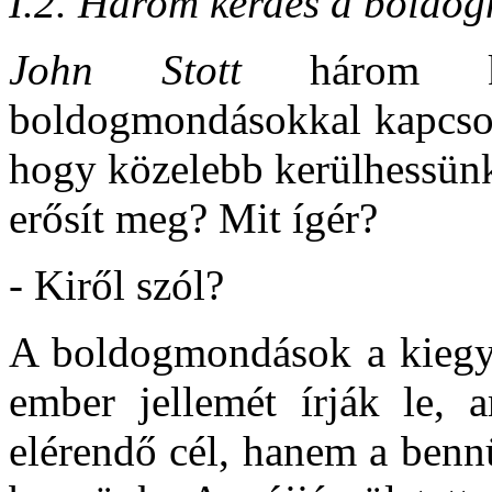
I.2. Három kérdés a boldo
John Stott
három ké
boldogmondásokkal kapcsola
hogy közelebb kerülhessünk
erősít meg? Mit ígér?
- Kiről szól?
A boldogmondások a kiegyen
ember jellemét írják le,
elérendő cél, hanem a benn