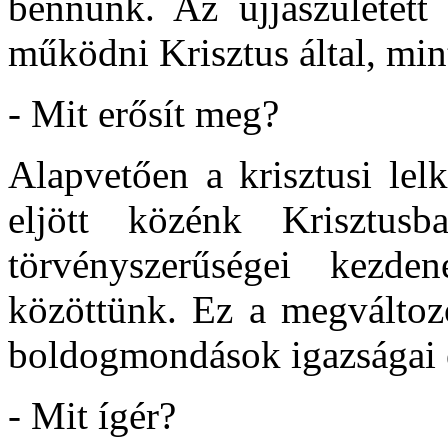
bennünk. Az újjászületett
működni Krisztus által, mint
- Mit erősít meg?
Alapvetően a krisztusi lelk
eljött közénk Krisztus
törvényszerűségei kez
közöttünk. Ez a megváltozo
boldogmondások igazságai ez
- Mit ígér?