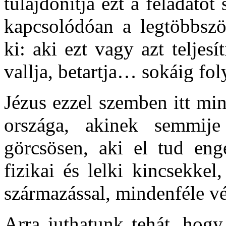
tulajdonítja ezt a feladatot 
kapcsolódóan a legtöbbször
ki: aki ezt vagy azt teljesít
vallja, betartja… sokáig fol
Jézus ezzel szemben itt mi
országa, akinek semmij
görcsösen, aki el tud eng
fizikai és lelki kincsekkel
származással, mindenféle vé
Arra juthatunk tehát, hog