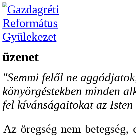
üzenet
"Semmi felől ne aggódjato
könyörgéstekben minden al
fel kívánságaitokat az Isten 
Az öregség nem betegség, d