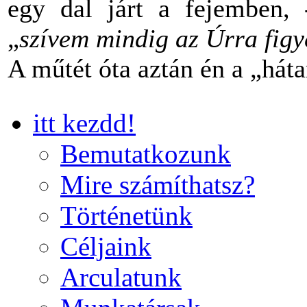
egy dal járt a fejemben,
„
szívem mindig az Úrra figye
A műtét óta aztán én a „há
itt kezdd!
Bemutatkozunk
Mire számíthatsz?
Történetünk
Céljaink
Arculatunk