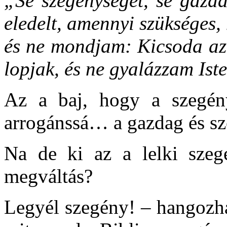
„Se szegénységet, se gazd
eledelt, amennyi szükséges,
és ne mondjam: Kicsoda az 
lopjak, és ne gyalázzam Ist
Az a baj, hogy a szegény
arrogánssá… a gazdag és sze
Na de ki az a lelki szeg
megváltás?
Legyél szegény! – hangozha