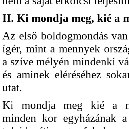
nem a saját erkölcsi teljes
II.
Ki mondja meg, kié a 
Az első boldogmondás van
ígér, mint a mennyek ország
a szíve mélyén mindenki vág
és aminek eléréséhez soka
utat.
Ki mondja meg kié a me
minden kor egyházának a 