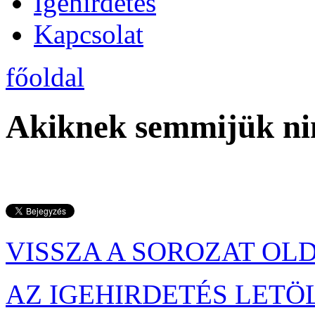
Igehirdetés
Kapcsolat
főoldal
Akiknek semmijük ni
VISSZA A SOROZAT OL
AZ IGEHIRDETÉS LETÖ