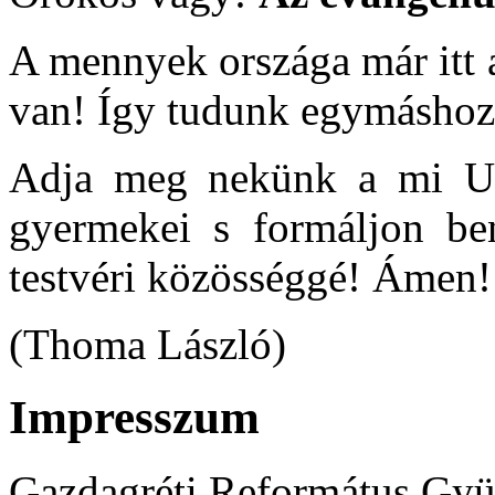
A mennyek országa már itt a
van! Így tudunk egymáshoz 
Adja meg nekünk a mi Ur
gyermekei s formáljon ben
testvéri közösséggé! Ámen!
(Thoma László)
Impresszum
Gazdagréti Református Gyü