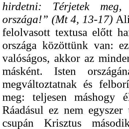
hirdetni: Térjetek meg,
országa!” (Mt 4, 13-17)
Al
felolvasott textusa előtt 
országa közöttünk van: e
valóságos, akkor az minden
másként. Isten országán
megváltoztatnak és felborí
meg: teljesen máshogy é
Ráadásul ez nem egyszer 
csupán Krisztus másodi