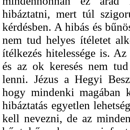
mindenhonnan ez árad 
hibáztatni, mert túl szigo
kérdésben. A hibás és bűnö
nem tud helyes ítéletet al
ítélkezés hitelessége is. A
és az ok keresés nem tud 
lenni. Jézus a Hegyi Besz
hogy mindenki magában ke
hibáztatás egyetlen lehetsé
kell nevezni, de az minden