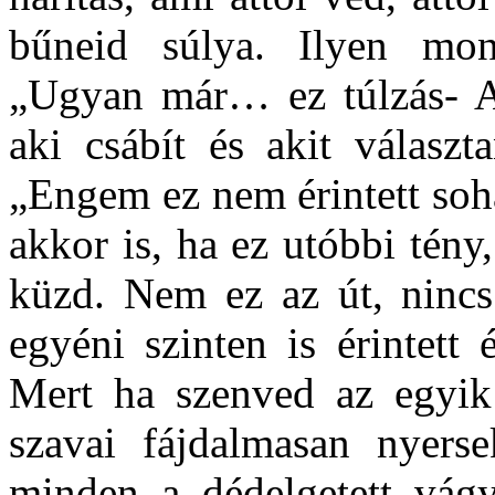
bűneid súlya. Ilyen mon
„Ugyan már… ez túlzás- Az
aki csábít és akit válasz
„Engem ez nem érintett soh
akkor is, ha ez utóbbi tény
küzd. Nem ez az út, nincs 
egyéni szinten is érintett 
Mert ha szenved az egyik 
szavai fájdalmasan nyerse
minden a dédelgetett vágy