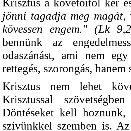
Krisztus a követőitől kér é
jönni tagadja meg magát, v
kövessen engem." (Lk 9,2
bennünk az engedelmess
odaszánást, ami nem egy m
rettegés, szorongás, hanem 
Krisztus nem lehet köv
Krisztussal szövetségbe
Döntéseket kell hoznunk, 
szívünkkel szemben is. Az