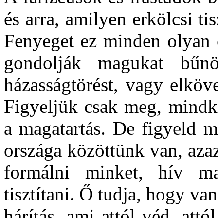
és arra, amilyen erkölcsi ti
Fenyeget ez minden olyan 
gondolják magukat bűn
házasságtörést, vagy elköv
Figyeljük csak meg, mindk
a magatartás. De figyeld m
országa közöttünk van, azaz 
formálni minket, hív ma
tisztítani. Ő tudja, hogy v
hárítás, ami attól véd, attó