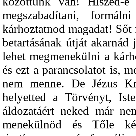
közöttünk van! Hiszed-e
megszabadítani, formál
kárhoztatnod magadat! Sőt 
betartásának útját akarnád
lehet megmenekülni a kárho
és ezt a parancsolatot is,
nem menne. De Jézus Kris
helyetted a Törvényt, Ist
áldozatáért neked már ne
menekülnöd és Tőle kér