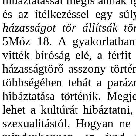
hibáztatással mégis annak i
és az ítélkezéssel egy sú
házasságot tör állítsák tö
5Móz 18. A gyakorlatban 
vitték bíróság elé, a férfi
házasságtörő asszony történ
többségében tehát a paráz
hibáztatása történik. Megje
lehet a kultúrát hibáztatni,
szexualitástól. Hogyan ne 