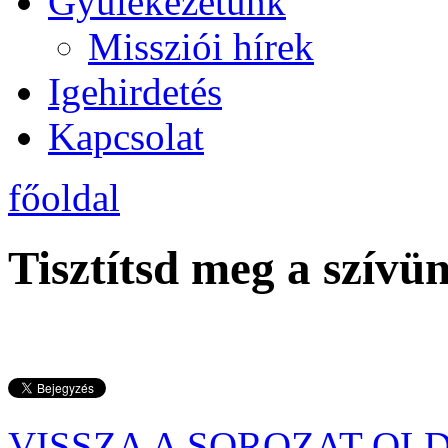
Gyülekezetünk
Missziói hírek
Igehirdetés
Kapcsolat
főoldal
Tisztítsd meg a szívü
VISSZA A SOROZAT OL