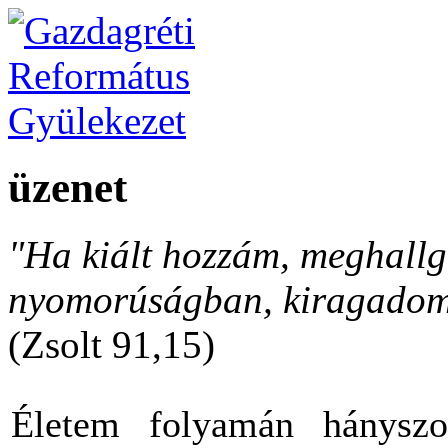
üzenet
"Ha kiált hozzám, meghallga
nyomorúságban, kiragadom 
(Zsolt 91,15)
Életem folyamán hányszo