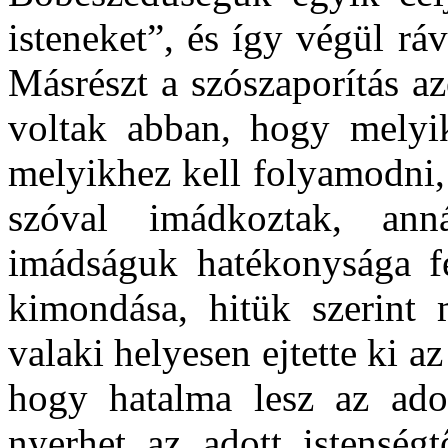
isteneket”, és így végül ráv
Másrészt a szószaporítás az
voltak abban, hogy melyik
melyikhez kell folyamodni,
szóval imádkoztak, ann
imádságuk hatékonysága fel
kimondása, hitük szerint 
valaki helyesen ejtette ki a
hogy hatalma lesz az adot
nyerhet az adott istenség