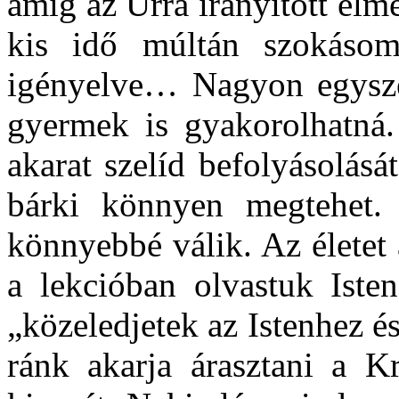
amíg az Úrra irányított el
kis idő múltán szokásomm
igényelve… Nagyon egysze
gyermek is gyakorolhatná.
akarat szelíd befolyásolásá
bárki könnyen megtehet.
könnyebbé válik. Az életet
a lekcióban olvastuk Isten
„közeledjetek az Istenhez é
ránk akarja árasztani a K