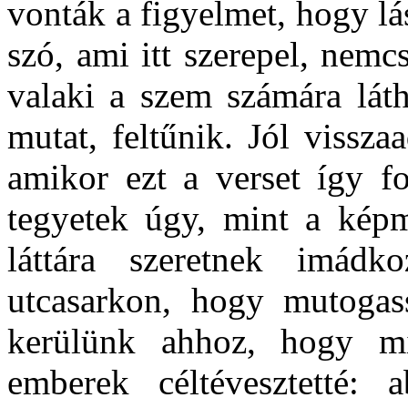
vonták a figyelmet, hogy l
szó, ami itt szerepel, nemc
valaki a szem számára láth
mutat, feltűnik. Jól vissza
amikor ezt a verset így f
tegyetek úgy, mint a kép
láttára szeretnek imád
utcasarkon, hogy mutogas
kerülünk ahhoz, hogy m
emberek céltévesztetté: 