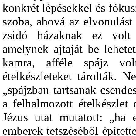
konkrét lépésekkel és fókus
szoba, ahová az elvonulást 
zsidó házaknak ez volt 
amelynek ajtaját be lehete
kamra, afféle spájz vol
ételkészleteket tárolták. 
„spájzban tartsanak csende
a felhalmozott ételkészlet
Jézus utat mutatott: „ha
emberek tetszéséből építet