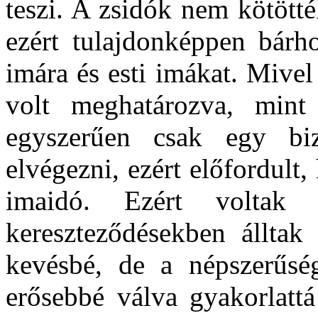
teszi. A zsidók nem kötött
ezért tulajdonképpen bárho
imára és esti imákat. Mive
volt meghatározva, mint
egyszerűen csak egy biz
elvégezni, ezért előfordult
imaidó. Ezért voltak 
kereszteződésekben állta
kevésbé, de a népszerűség
erősebbé válva gyakorlattá