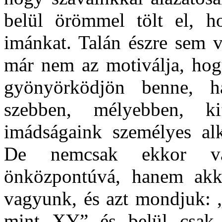
belül örömmel tölt el, h
imánkat. Talán észre sem 
már nem az motiválja, hog
gyönyörködjön benne, 
szebben, mélyebben, k
imádságaink személyes al
De nemcsak ekkor vá
önközpontúvá, hanem akk
vagyunk, és azt mondjuk: 
mint XY” és belül csak 