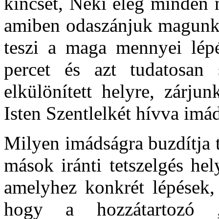
kincsét, Neki elég minden 
amiben odaszánjuk magunkat
teszi a maga mennyei lépé
percet és azt tudatosan
elkülönített helyre, zárju
Isten Szentlelkét hívva im
Milyen imádságra buzdítja t
mások iránti tetszelgés hel
amelyhez konkrét lépések, 
hogy a hozzátartozó „j