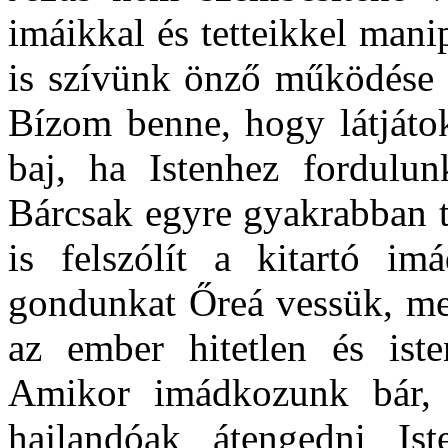
imáikkal és tetteikkel mani
is szívünk önző működése m
Bízom benne, hogy látjátok
baj, ha Istenhez fordulun
Bárcsak egyre gyakrabban t
is felszólít a kitartó i
gondunkat Őreá vessük, mer
az ember hitetlen és iste
Amikor imádkozunk bár, 
hajlandóak átengedni Is