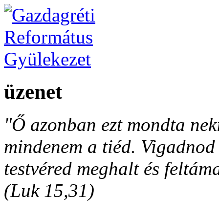
üzenet
"Ő azonban ezt mondta neki
mindenem a tiéd. Vigadnod é
testvéred meghalt és feltáma
(Luk 15,31)