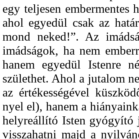
egy teljesen embermentes he
ahol egyedül csak az hatá
mond neked!”. Az imádság
imádságok, ha nem emberre
hanem egyedül Istenre n
születhet. Ahol a jutalom 
az értékességével küszköd
nyel el), hanem a hiányaink
helyreállító Isten gyógyító 
visszahatni majd a nyilván