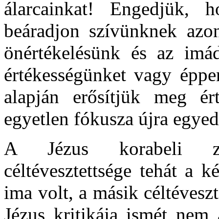
álarcainkat! Engedjük, 
beáradjon szívünknek azon
önértékelésünk és az imád
értékességünket vagy éppe
alapján erősítjük meg ér
egyetlen fókusza újra egyedü
A Jézus korabeli zs
céltévesztettsége tehát a 
ima volt, a másik céltévesz
Jézus kritikája ismét nem 