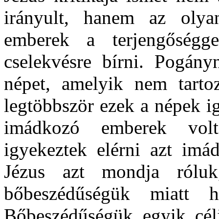
irányult, hanem az olya
emberek a terjengőséggel
cselekvésre bírni. Pogán
népet, amelyik nem tartoz
legtöbbször ezek a népek ige
imádkozó emberek volt
igyekeztek elérni azt imád
Jézus azt mondja rólu
bőbeszédűségük miatt h
Bőbeszédűségük egyik célj