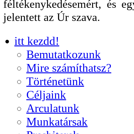
féltékenykedésemért, és eg
jelentett az Úr szava.
itt kezdd!
Bemutatkozunk
Mire számíthatsz?
Történetünk
Céljaink
Arculatunk
Munkatársak