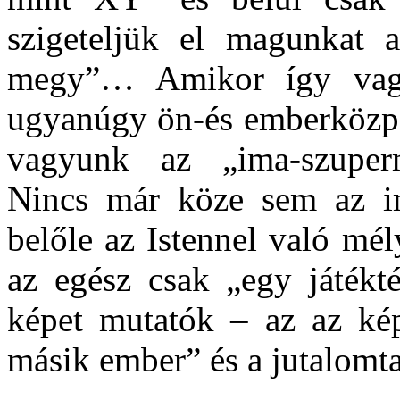
szigeteljük el magunkat
megy”… Amikor így vagy
ugyanúgy ön-és emberközpo
vagyunk az „ima-szuper
Nincs már köze sem az im
belőle az Istennel való mél
az egész csak „egy játékté
képet mutatók – az az ké
másik ember” és a jutalomta