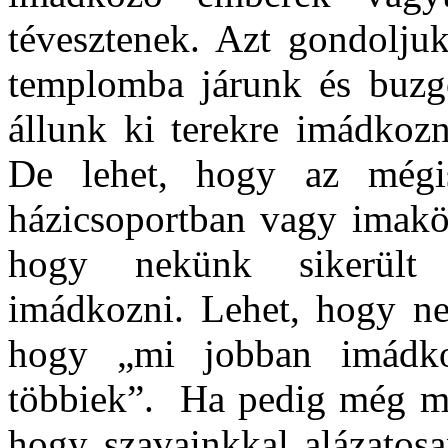
tévesztenek. Azt gondolju
templomba járunk és buzg
állunk ki terekre imádkoz
De lehet, hogy az mégi
házicsoportban vagy imak
hogy nekünk sikerült
imádkozni. Lehet, hogy ne
hogy „mi jobban imádko
többiek”. Ha pedig még meg
hogy szavainkkal alázatosan