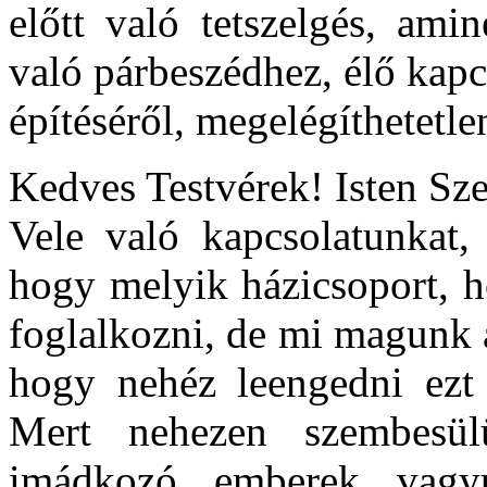
előtt való tetszelgés, am
való párbeszédhez, élő kap
építéséről, megelégíthetetle
Kedves Testvérek! Isten Szen
Vele való kapcsolatunkat
hogy melyik házicsoport, h
foglalkozni, de mi magunk a
hogy nehéz leengedni ezt 
Mert nehezen szembesül
imádkozó emberek vagy