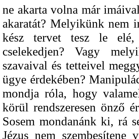
ne akarta volna már imáival
akaratát? Melyikünk nem 
kész tervet tesz le el
cselekedjen? Vagy mely
szavaival és tetteivel meg
ügye érdekében? Manipulác
mondja róla, hogy valamel
körül rendszeresen önző ér
Sosem mondanánk ki, rá se
Jézus nem szembesítene 