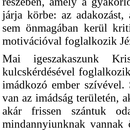
részében, amely a gyakorló
járja körbe: az adakozást,
sem önmagában kerül krit
motivációval foglalkozik Jé
Mai igeszakaszunk Kri
kulcskérdésével foglalkozi
imádkozó ember szívével.
van az imádság területén, 
akár frissen szántuk od
mindannyiunknak vannak ör