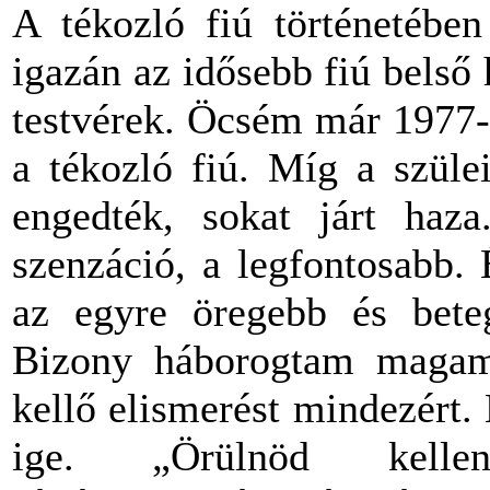
A tékozló fiú történetébe
igazán az idősebb fiú belső
testvérek. Öcsém már 1977-
a tékozló fiú. Míg a szüle
engedték, sokat járt haz
szenzáció, a legfontosabb.
az egyre öregebb és bete
Bizony háborogtam magam
kellő elismerést mindezért.
ige. „Örülnöd kelle