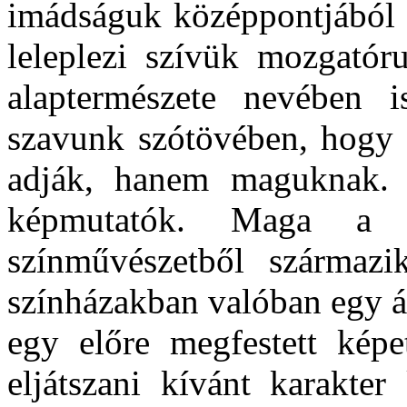
imádságuk középpontjából 
leleplezi szívük mozgatór
alaptermészete nevében
szavunk szótövében, hogy 
adják, hanem maguknak. 
képmutatók. Maga a 
színművészetből származi
színházakban valóban egy ála
egy előre megfestett képe
eljátszani kívánt karakter