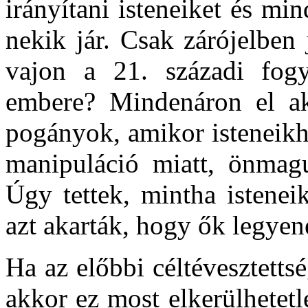
irányítani isteneiket és mi
nekik jár. Csak zárójelbe
vajon a 21. századi fogy
embere? Mindenáron el ak
pogányok, amikor isteneikh
manipuláció miatt, önmagu
Úgy tettek, mintha isteneik
azt akarták, hogy ők legyene
Ha az előbbi céltévesztetts
akkor ez most elkerülhetet