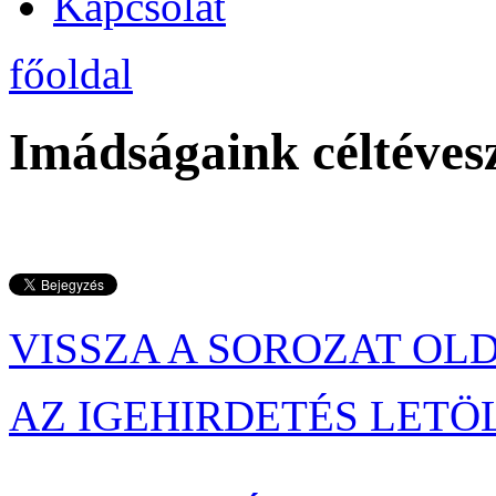
Kapcsolat
főoldal
Imádságaink céltévesz
VISSZA A SOROZAT OL
AZ IGEHIRDETÉS LETÖ