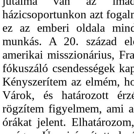
jutalma van az imáds
házicsoportunkon azt foga
ez az emberi oldala mindi
munkás. A 20. század ele
amerikai misszionárius, Fr
fókuszáló csendességek k
Kényszerítem az elmém, hog
Várok, és határozott érz
rögzítem figyelmem, ami a
órákat jelent. Elhatározo