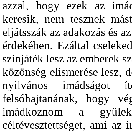
azzal, hogy ezek az imád
keresik, nem tesznek mást
eljátsszák az adakozás és a
érdekében. Ezáltal cseleke
színjáték lesz az emberek s
közönség elismerése lesz, 
nyilvános imádságot 
felsóhajtanának, hogy v
imádkoznom a gyüle
céltévesztettséget, ami az