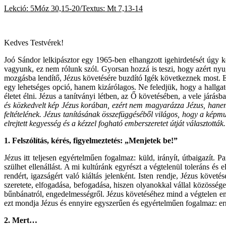
Lekció: 5Móz 30,15-20/Textus:
Mt 7,13-14
2023
Kedves Testvérek!
Joó Sándor lelkipásztor egy 1965-ben elhangzott igehirdetését úgy k
vagyunk, ez nem rólunk szól. Gyorsan hozzá is teszi, hogy azért nyu
mozgásba lendítő, Jézus követésére buzdító Igék következnek most. E
egy lehetséges opció, hanem kizárólagos. Ne feledjük, hogy a hallgat
életet élni. Jézus a tanítványi létben, az Ő követésében, a vele járá
és közkedvelt kép Jézus korában, ezért nem magyarázza Jézus, hanem k
feltételének. Jézus tanításának összefüggéséből világos, hogy a képm
elrejtett kegyesség és a kézzel fogható emberszeretet útját választották
1.
Felszólítás, kérés, figyelmeztetés: „Menjetek be!”
Jézus itt teljesen egyértelműen fogalmaz: küld, irányít, útbaigazít.
szülhet ellenállást. A mi kultúránk egyrészt a végtelenül toleráns és
rendért, igazságért való kiáltás jelenként. Isten rendje, Jézus követ
szeretete, elfogadása, befogadása, hiszen olyanokkal vállal közösséget
bűnbánatról, engedelmességről. Jézus követéséhez mind a végtelen em
ezt mondja Jézus és ennyire egyszerűen és egyértelműen fogalmaz: e
2.
Mert…