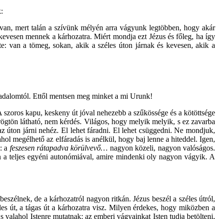
:
an, mert talán a szívünk mélyén arra vágyunk legtöbben, hogy akár
 kevesen mennek a kárhozatra. Miért mondja ezt Jézus és főleg, ha így
e: van a tömeg, sokan, akik a széles úton járnak és kevesen, akik a
ársadalomtól. Ettől mentsen meg minket a mi Urunk!
 A szoros kapu, keskeny út jóval nehezebb a szűkössége és a kötöttsége
ögtön látható, nem kérdés. Világos, hogy melyik melyik, s ez zavarba
az úton járni nehéz. El lehet fáradni. El lehet csüggedni. Ne mondjuk,
l megélhető az elfáradás is anélkül, hogy baj lenne a hiteddel. Igen,
s: a
feszesen rátapadva körülvevő…
nagyon közeli, nagyon valóságos.
ben a teljes egyéni autonómiával, amire mindenki oly nagyon vágyik. A
eszélnek, de a kárhozatról nagyon ritkán. Jézus beszél a széles útról,
les út, a tágas út a kárhozatra visz. Milyen érdekes, hogy miközben a
s valahol Istenre mutatnak: az emberi vágyainkat Isten tudja betölteni,