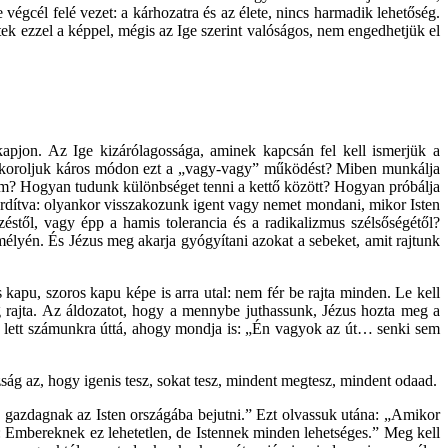
 végcél felé vezet: a kárhozatra és az élete, nincs harmadik lehetőség.
ek ezzel a képpel, mégis az Ige szerint valóságos, nem engedhetjük el
kapjon. Az Ige kizárólagossága, aminek kapcsán fel kell ismerjük a
gyakoroljuk káros módon ezt a „vagy-vagy” működést? Miben munkálja
zum? Hogyan tudunk különbséget tenni a kettő között? Hogyan próbálja
rdítva: olyankor visszakozunk igent vagy nemet mondani, mikor Isten
zéstől, vagy épp a hamis tolerancia és a radikalizmus szélsőségétől?
mélyén. És Jézus meg akarja gyógyítani azokat a sebeket, amit rajtunk
kapu, szoros kapu képe is arra utal: nem fér be rajta minden. Le kell
g rajta. Az áldozatot, hogy a mennybe juthassunk, Jézus hozta meg a
 lett számunkra úttá, ahogy mondja is: „Én vagyok az út… senki sem
ág az, hogy igenis tesz, sokat tesz, mindent megtesz, mindent odaad.
 gazdagnak az Isten országába bejutni.” Ezt olvassuk utána: „Amikor
: Embereknek ez lehetetlen, de Istennek minden lehetséges.” Meg kell