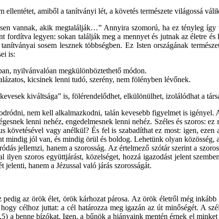
ellentétet, amiből a tanítványi lét, a követés természete világossá válik
en vannak, akik megtalálják…” Annyira szomorú, ha ez tényleg így v
nt fordítva legyen: sokan találják meg a mennyet és jutnak az életre és
 tanítványai sosem lesznek többségben. Ez Isten országának természet
i is:
ágban, nyilvánvalóan megkülönböztethető módon.
lázatos, kicsinek lenni tudó, szerény, nem fölényben lévőnek.
„kevesek kiváltsága” is, fölérendelődhet, elkülönülhet, izolálódhat a t
 sodródni, nem kell alkalmazkodni, talán kevesebb figyelmet is igényel.
égesnek lenni nehéz, engedelmesnek lenni nehéz. Széles és szoros: ez r
s követésével vagy anélkül? És fel is szabadíthat ez most: igen, ezen 
 mindig jól van, és mindig örül és boldog. Lehetünk olyan közösség, aho
dródás jellemzi, hanem a szorosság. Az értelmező szótár szerint a szoro
al ilyen szoros együttjárást, közelséget, hozzá igazodást jelent szem
jelenti, hanem a Jézussal való járás szorosságát.
pedig az örök élet, örök kárhozat párosa. Az örök életről még inkább b
, hogy célhoz juttat: a cél határozza meg igazán az út minőségét. A szé
18,5) a benne bízókat. Igen, a bűnök a hiányaink mentén érnek el minket 