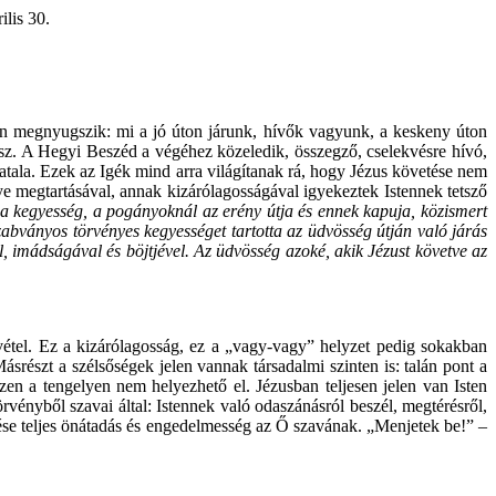
0.
tően megnyugszik: mi a jó úton járunk, hívők vagyunk, a keskeny úton
ész. A Hegyi Beszéd a végéhez közeledik, összegző, cselekvésre hívó,
tala. Ezek az Igék mind arra világítanak rá, hogy Jézus követése nem
ye megtartásával, annak kizárólagosságával igyekeztek Istennek tetsző
a kegyesség, a pogányoknál az erény útja és ennek kapuja, közismert
zabványos törvényes kegyességet tartotta az üdvösség útján való járás
, imádságával és böjtjével. Az üdvösség azoké, akik Jézust követve az
kivétel. Ez a kizárólagosság, ez a „vagy-vagy” helyzet pedig sokakban
ásrészt a szélsőségek jelen vannak társadalmi szinten is: talán pont a
 ezen a tengelyen nem helyezhető el. Jézusban teljesen jelen van Isten
örvényből szavai által: Istennek való odaszánásról beszél, megtérésről,
ése teljes önátadás és engedelmesség az Ő szavának. „Menjetek be!” –