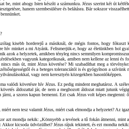
t be, mint ahogy Isten készíti a számunkra. Jézus szerint két út kétféle
esztgetésre, hanem szembesülésre és belátásra. Bár sokszor visszaélhett
i bennünket.
e?
szólag kisebb horderejű a másiknál, de mégis fontos, hogy fókuszt 
sre hív minket a mi Atyánk. Felismerjük-e, hogy az életünkben hol 
 és mik azok a helyzetek, amikben tényleg nincs semmilyen kompromiss
 kérdésekben vagyunk kategorikusak, amiben nem kellene az lenni és fo
e, nincs más út, mint Jézus követése? Mi szabadíthat meg a törvényke
lsőségességtől és a beteges toleranciától is és gyógyítson a szívünk 
gnyilvánulásokkal, vagy nem keresztyén közegekben hasonlóképpen.
ma valódi követésre hív Jézus. Ez pedig mindent meghatároz. A széles 
 követés áldozattal jár, de nem a meghozott áldozat miatt jutunk végi
járni, a szoros kapun bemenni. Ezt csak Jézus volt képes megtenni: ő
ért nem tesz valamit Jézus, miért csak elmondja a helyzetet? Az igazs
ikor azt mondja nekik: „Könnyebb a tevének a tű fokán átmenni, mint a
: Akkor kicsoda üdvözülhet? Jézus rájuk tekintett, és ezt mondta nekik