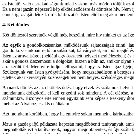
az Istentől való elszakadtságunk miatt viszont más módon töltjük azoka
Ez a nem igazán népszerű kép elköteleződésre és döntésre hív. Nem ij
ennek igazságát: létezik örök kárhozat és Isten ettől meg akar menten
4.
Két döntés
Két döntésről szeretnék végül még beszélni, mire hív minket ez az Ig
Az egyik
a gondolkozásunkat, működésünk sajátosságait érinti, lát
gondolkozásunkban rejlő torzulásokat, bálványokat, amiből megtéré
Isten az árnyaltságot (például egy összetett helyzet megítélésében)
akár a gonosz összemosni a dolgokat, hiszen a bűn az, amikor olyan
arra szólít fel. Mennyire tudjuk elfogadni, hogy ez Isten igaz Igéj
Szükségünk van Isten gyógyítására, hogy megszabadítson a beteges szé
ejtettek akár keresztyén közösségekben nem helyes, szélsőséges me
A másik
döntés az az elköteleződés, hogy elvek és szólamok helyett 
mondanunk dolgokról, el kell engedni sok mindent. A cél elérése, a
számunkra. Bizonyos értelemben egyikünk sem képes a keskeny úton 
mehet az Atyához, csakis énáltalam.”.
Azt mondtam korábban, hogy ha ennyire sokan mennek a kárhozatba, mi
Jézus a gazdag ifjú példázata kapcsán megdöbbenti tanítványait, am
meghallották ezt a tanítványok, nagyon megdöbbentek, és így szóltak