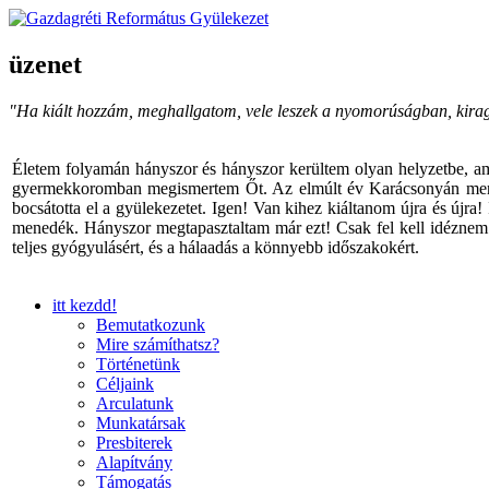
üzenet
"Ha kiált hozzám, meghallgatom, vele leszek a nyomorúságban, kira
Életem folyamán hányszor és hányszor kerültem olyan helyzetbe, am
gyermekkoromban megismertem Őt. Az elmúlt év Karácsonyán menyem v
bocsátotta el a gyülekezetet. Igen! Van kihez kiáltanom újra és újra
menedék. Hányszor megtapasztaltam már ezt! Csak fel kell idéznem I
teljes gyógyulásért, és a hálaadás a könnyebb időszakokért.
itt kezdd!
Bemutatkozunk
Mire számíthatsz?
Történetünk
Céljaink
Arculatunk
Munkatársak
Presbiterek
Alapítvány
Támogatás