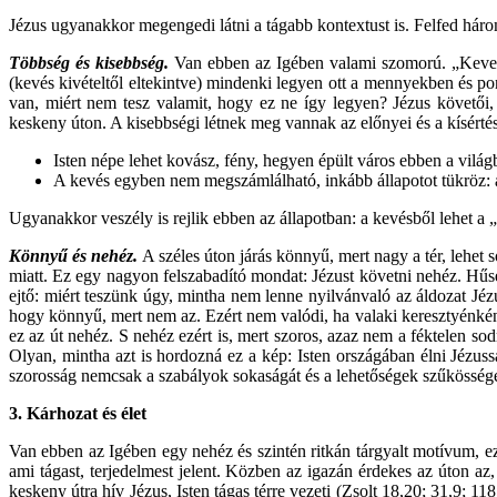
Jézus ugyanakkor megengedi látni a tágabb kontextust is. Felfed három 
Többség és kisebbség.
Van ebben az Igében valami szomorú. „Keves
(kevés kivételtől eltekintve) mindenki legyen ott a mennyekben és po
van, miért nem tesz valamit, hogy ez ne így legyen? Jézus követői,
keskeny úton. A kisebbségi létnek meg vannak az előnyei és a kísértése
Isten népe lehet kovász, fény, hegyen épült város ebben a vil
A kevés egyben nem megszámlálható, inkább állapotot tükröz: a
Ugyanakkor veszély is rejlik ebben az állapotban: a kevésből lehet a 
Könnyű és nehéz.
A széles úton járás könnyű, mert nagy a tér, lehet
miatt. Ez egy nagyon felszabadító mondat: Jézust követni nehéz. Hűs
ejtő: miért teszünk úgy, mintha nem lenne nyilvánvaló az áldozat Jézu
hogy könnyű, mert nem az. Ezért nem valódi, ha valaki keresztyénként
ez az út nehéz. S nehéz ezért is, mert szoros, azaz nem a féktelen so
Olyan, mintha azt is hordozná ez a kép: Isten országában élni Jézuss
szorosság nemcsak a szabályok sokaságát és a lehetőségek szűkösségét 
3.
Kárhozat és élet
Van ebben az Igében egy nehéz és szintén ritkán tárgyalt motívum, ez 
ami tágast, terjedelmest jelent. Közben az igazán érdekes az úton az
keskeny útra hív Jézus, Isten tágas térre vezeti (Zsolt 18,20; 31,9; 1