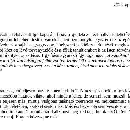
. április 3
ezdi a felolvasott Ige kapcsán, hogy a gyülekezet ezt hallva feltehe
godtan fel lehet kicsit kavarodni, mert nem annyira egyszerű ez az eg
zeknek a sajátja a „vagy-vagy” helyzetek, a kiélezett döntések meghoza
ói közt ott lévő törvénytudók és a tőlük tanult emberek az Isten törvén
sban hív ilyen odaadásra. Egy írásmagyarázó így fogalmaz:
„A zsidóknál 
irályi szabadsággal felhasználja. Izráel lelki vezetőinek tanítása a s
utató és önző kegyesség vezet a kárhozatba, kirakatba tett adakozásával
.”
 Parancsol, erőteljesen buzdít: „menjetek be”! Nincs más opció, nincs 
 elmosódott határok világa, ahol mindent lehet, de semmit sem muszáj. M
ése teljesen más, mint a világban található tolerancia vs. radikalizmus:
 földi életében, akikkel senki más. Másrészt egy ióta sem veszik el a t
beri toleranciát, mind a radikalizmust meg kell tagadnunk: az Ő követ
rre menj! Engem kövess, ne mást.