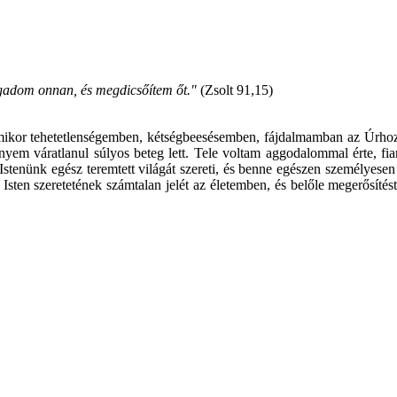
gadom onnan, és megdicsőítem őt."
(Zsolt 91,15)
ikor tehetetlenségemben, kétségbeesésemben, fájdalmamban az Úrhoz k
áratlanul súlyos beteg lett. Tele voltam aggodalommal érte, fiamér
! Istenünk egész teremtett világát szereti, és benne egészen személyese
sten szeretetének számtalan jelét az életemben, és belőle megerősít