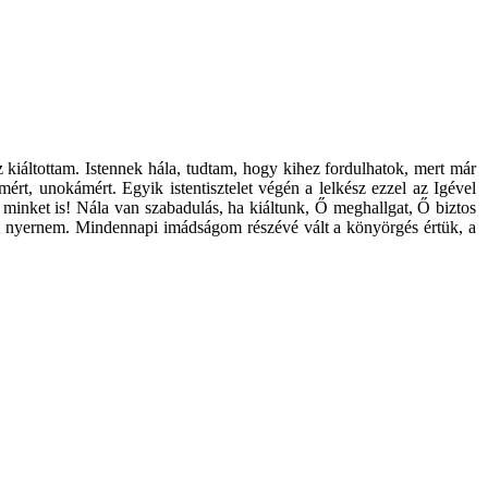
iáltottam. Istennek hála, tudtam, hogy kihez fordulhatok, mert már
t, unokámért. Egyik istentisztelet végén a lelkész ezzel az Igével
n minket is! Nála van szabadulás, ha kiáltunk, Ő meghallgat, Ő biztos
ést nyernem. Mindennapi imádságom részévé vált a könyörgés értük, a