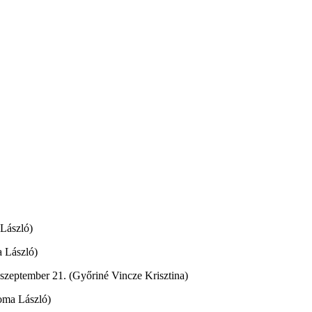
 László)
a László)
 szeptember 21. (Győriné Vincze Krisztina)
homa László)