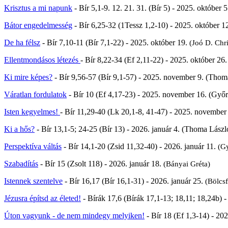
Krisztus a mi napunk
- Bír 5,1-9. 12. 21. 31. (Bír 5) - 2025. október
Bátor engedelmesség
- Bír 6,25-32 (1Tessz 1,2-10) - 2025. október 
De ha félsz
- Bír 7,10-11 (Bír 7,1-22) - 2025. október 19.
(
Joó D. Chr
Ellentmondásos létezés
- Bír 8,22-34 (Ef 2,11-22) - 2025. október 26
Ki mire képes?
- Bír 9,56-57 (Bír 9,1-57) - 2025. november 9. (Thom
Váratlan fordulatok
- Bír 10 (Ef 4,17-23) - 2025. november 16. (Győr
Isten kegyelmes!
- Bír 11,29-40 (Lk 20,1-8, 41-47) - 2025. novembe
Ki a hős?
- Bír 13,1-5; 24-25 (Bír 13) - 2026. január 4. (Thoma Lászl
Perspektíva váltás
- Bír 14,1-20 (Zsid 11,32-40) - 2026. január 11.
(
Gy
Szabadítás
- Bír 15 (Zsolt 118) - 2026. január 18.
(
Bányai Gréta)
Istennek szentelve
- Bír 16,17 (Bír 16,1-31) - 2026. január 25.
(
Bölcsf
Jézusra építsd az életed!
- Bírák 17,6 (Bírák 17,1-13; 18,11; 18,24b) 
Úton vagyunk - de nem mindegy melyiken!
- Bír 18 (Ef 1,3-14) - 20