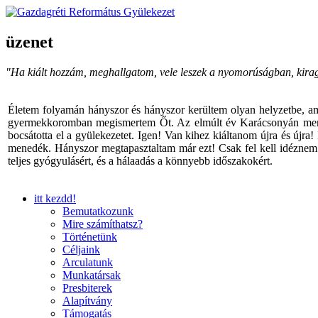
üzenet
"Ha kiált hozzám, meghallgatom, vele leszek a nyomorúságban, kira
Életem folyamán hányszor és hányszor kerültem olyan helyzetbe, am
gyermekkoromban megismertem Őt. Az elmúlt év Karácsonyán menyem v
bocsátotta el a gyülekezetet. Igen! Van kihez kiáltanom újra és újra
menedék. Hányszor megtapasztaltam már ezt! Csak fel kell idéznem I
teljes gyógyulásért, és a hálaadás a könnyebb időszakokért.
itt kezdd!
Bemutatkozunk
Mire számíthatsz?
Történetünk
Céljaink
Arculatunk
Munkatársak
Presbiterek
Alapítvány
Támogatás