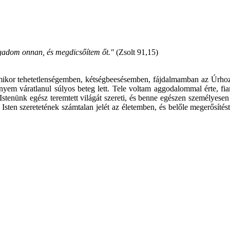
gadom onnan, és megdicsőítem őt."
(Zsolt 91,15)
ikor tehetetlenségemben, kétségbeesésemben, fájdalmamban az Úrhoz k
áratlanul súlyos beteg lett. Tele voltam aggodalommal érte, fiamér
! Istenünk egész teremtett világát szereti, és benne egészen személyese
sten szeretetének számtalan jelét az életemben, és belőle megerősít