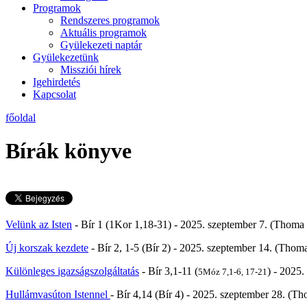
Programok
Rendszeres programok
Aktuális programok
Gyülekezeti naptár
Gyülekezetünk
Missziói hírek
Igehirdetés
Kapcsolat
főoldal
Bírák könyve
Velünk az Isten
- Bír 1 (1Kor 1,18-31) - 2025. szeptember 7. (Thoma
Új korszak kezdete
- Bír 2, 1-5 (Bír 2) - 2025. szeptember 14. (Thom
Különleges igazságszolgáltatás
- Bír 3,1-11 (
) - 2025.
5Móz 7,1-6, 17-21
Hullámvasúton Istennel
- Bír 4,14 (Bír 4) - 2025. szeptember 28. (T