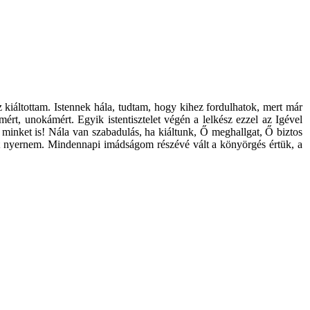
iáltottam. Istennek hála, tudtam, hogy kihez fordulhatok, mert már
t, unokámért. Egyik istentisztelet végén a lelkész ezzel az Igével
n minket is! Nála van szabadulás, ha kiáltunk, Ő meghallgat, Ő biztos
ést nyernem. Mindennapi imádságom részévé vált a könyörgés értük, a