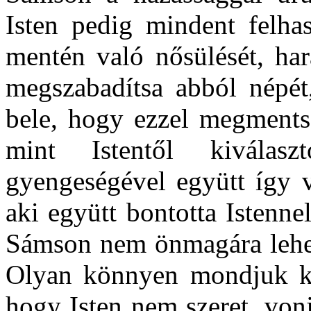
Isten pedig mindent felh
mentén való nősülését, har
megszabadítsa abból népét
bele, hogy ezzel megmentse
mint Istentől kiválas
gyengeségével együtt így v
aki együtt bontotta Istenne
Sámson nem önmagára lehete
Olyan könnyen mondjuk ki
hogy Isten nem szeret, von