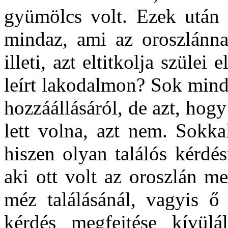
gyümölcs volt. Ezek után
mindaz, ami az oroszlánna
illeti, azt eltitkolja szülei
leírt lakodalmon? Sok min
hozzáállásáról, de azt, ho
lett volna, azt nem. Sokka
hiszen olyan találós kérdést
aki ott volt az oroszlán m
méz találásánál, vagyis ő 
kérdés megfejtése kívül