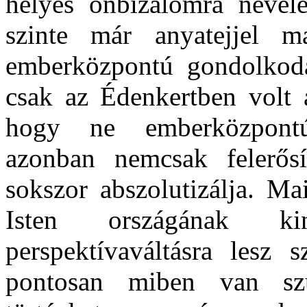
helyes önbizalomra nevel
szinte már anyatejjel m
emberközpontú gondolkodá
csak az Édenkertben volt 
hogy ne emberközpontú
azonban nemcsak felerős
sokszor abszolutizálja. M
Isten országának ki
perspektívaváltásra lesz
pontosan miben van szük