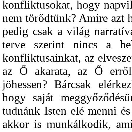
konfliktusokat, hogy napvi
nem törődtünk? Amire azt h
pedig csak a világ narratív
terve szerint nincs a he
konfliktusainkat, az elvesze
az Ő akarata, az Ő erről
jöhessen? Bárcsak elérke
hogy saját meggyőződésü
tudnánk Isten elé menni é
akkor is munkálkodik, ami