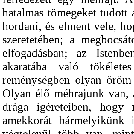
hatalmas tömegeket tudott 
hordani, és elment vele, h
szeretetében; a megbocsát
elfogadásban; az Isten
akaratába való tökélet
reménységben olyan öröm 
Olyan élő méhrajunk van, 
drága ígéreteiben, hogy
amekkorát bármelyikünk i
végtelenül több van, mint