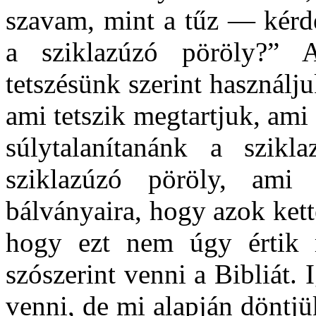
szavam, mint a tűz — kérd
a sziklazúzó pöröly?” A
tetszésünk szerint használj
ami tetszik megtartjuk, ami
súlytalanítanánk a szikl
sziklazúzó pöröly, ami
bálványaira, hogy azok ket
hogy ezt nem úgy értik 
szószerint venni a Bibliát.
venni, de mi alapján döntjü