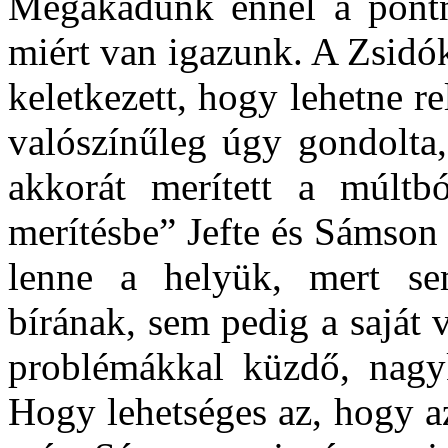
Megakadunk ennél a pontná
miért van igazunk. A Zsidók
keletkezett, hogy lehetne r
valószínűleg úgy gondolta
akkorát merített a múltbó
merítésbe” Jefte és Sámson 
lenne a helyük, mert se
bírának, sem pedig a saját 
problémákkal küzdő, nagyk
Hogy lehetséges az, hogy az