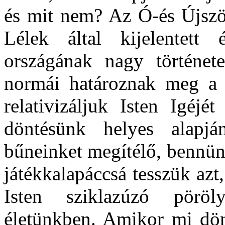
és mit nem? Az Ó-és Újszö
Lélek által kijelentett 
országának nagy történet
normái határoznak meg a 
relativizáljuk Isten Igéjé
döntésünk helyes alapjá
bűneinket megítélő, bennünk
játékkalapáccsá tesszük az
Isten sziklazúzó pöröl
életünkben. Amikor mi dön