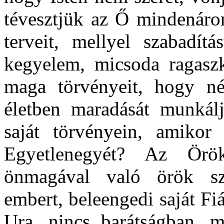
tévesztjük az Ő mindenáron
terveit, mellyel szabadí
kegyelem, micsoda ragaszk
maga törvényeit, hogy n
életben maradását munkálj
saját törvényein, amikor
Egyetlenegyét? Az Örök
önmagával való örök szer
embert, beleengedi saját Fiá
Ura, nincs barátságban, m