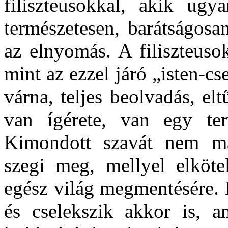
filiszteusokkal, akik ugy
természetesen, barátságosa
az elnyomás. A filiszteuso
mint az ezzel járó „isten-cs
várna, teljes beolvadás, e
van ígérete, van egy ter
Kimondott szavát nem má
szegi meg, mellyel elkötel
egész világ megmentésére. 
és cselekszik akkor is, 