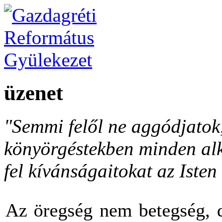
üzenet
"Semmi felől ne aggódjato
könyörgéstekben minden al
fel kívánságaitokat az Isten 
Az öregség nem betegség, d