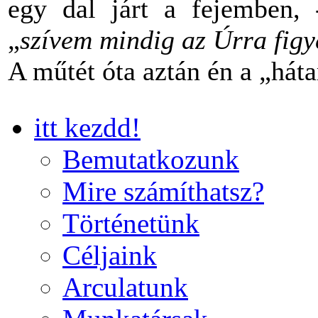
egy dal járt a fejemben,
„
szívem mindig az Úrra figye
A műtét óta aztán én a „há
itt kezdd!
Bemutatkozunk
Mire számíthatsz?
Történetünk
Céljaink
Arculatunk