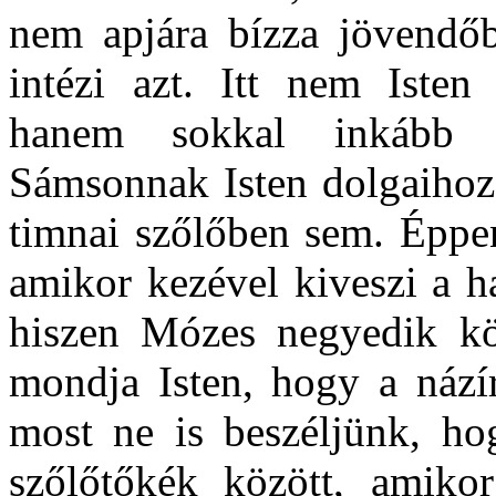
nem apjára bízza jövendőb
intézi azt. Itt nem Isten
hanem sokkal inkább e
Sámsonnak Isten dolgaihoz 
timnai szőlőben sem. Éppen
amikor kezével kiveszi a h
hiszen Mózes negyedik kö
mondja Isten, hogy a názír
most ne is beszéljünk, ho
szőlőtőkék között, amikor 