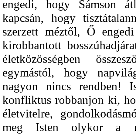
engedi, hogy Sámson átl
kapcsán, hogy tisztátalan
szerzett méztől, Ő engedi 
kirobbantott bosszúhadjár
életközösségben összesz
egymástól, hogy napvilá
nagyon nincs rendben! Is
konfliktus robbanjon ki, ho
életvitelre, gondolkodás
meg Isten olykor a mi