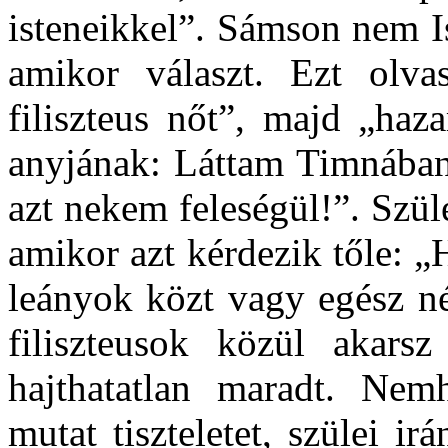
isteneikkel”. Sámson nem Is
amikor választ. Ezt olva
filiszteus nőt”, majd „haz
anyjának: Láttam Timnában 
azt nekem feleségül!”. Szül
amikor azt kérdezik tőle: „
leányok közt vagy egész n
filiszteusok közül akars
hajthatatlan maradt. Nem
mutat tiszteletet, szülei i