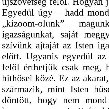
újszövetség felől. Hogyan j
Egyedül úgy – hadd mondj
„kizoom-olunk” magun
igazságunkat, saját meggy
szívünk ajtaját az Isten ig
előtt. Ugyanis egyedül az 
felől érthetjük csak meg, 
hithősei közé. Ez az akara
származik, mint Isten hűs
döntött, hogy nem mond 