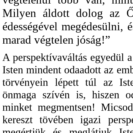
Milyen áldott dolog az Ő 
édességével megédesülni, 
marad végtelen jóság!”
A perspektívaváltás egyedül a 
Isten mindent odaadott az em
törvényein lépett túl az I
önmaga szívén is, hiszen o
minket megmentsen! Micsoda
kereszt tövében igazi persp
megértjük és meglátjuk Ist