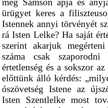
még Sámson apja és anyj
ürügyet keres a filiszteus
Istennek annyi törvényét s
rá Isten Lelke? Ha saját ért
szerint akarjuk megérteni
száma csak szaporodni 
értetlenség és a sokszor az
előttünk álló kérdés: „mil
ószövetség Istene az újsz
Isten Szentlelke most to