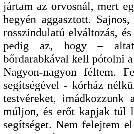
jártam az orvosnál, mert e
hegyén aggasztott. Sajnos,
rosszindulatú elváltozás, é
pedig az, hogy – alta
bőrdarabkával kell pótolni a 
Nagyon-nagyon féltem. Fe
segítségével - kórház nélk
testvéreket, imádkozzunk 
múljon, és erőt kapjak túl
segítséget. Nem felejtem e