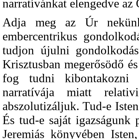
narratívánkat elengedve az
Adja meg az Úr nekün
embercentrikus gondolkod
tudjon újulni gondolkodás
Krisztusban megerősödő és 
fog tudni kibontakozni
narratívája miatt relati
abszolutizáljuk. Tud-e Iste
És tud-e saját igazságunk 
Jeremiás könyvében Isten