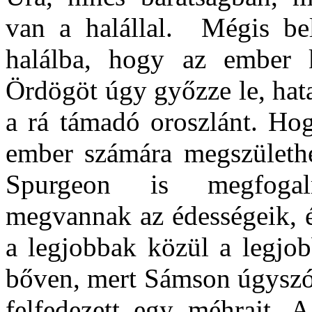
van a halállal. Mégis bel
halálba, hogy az ember k
Ördögöt úgy győzze le, hat
a rá támadó oroszlánt. H
ember számára megszülethe
Spurgeon is megfogal
megvannak az édességeik, é
a legjobbak közül a legjo
bőven, mert Sámson úgyszól
felfedezett egy méhrajt. 