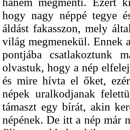
hanem megmenti. Ezért ki
hogy nagy néppé tegye és
áldást fakasszon, mely ált
világ megmenekül. Ennek a
pontjába csatlakoztunk 
olvastuk, hogy a nép elfelej
és mire hívta el őket, ezé
népek uralkodjanak felett
támaszt egy bírát, akin ker
népének. De itt a nép már n