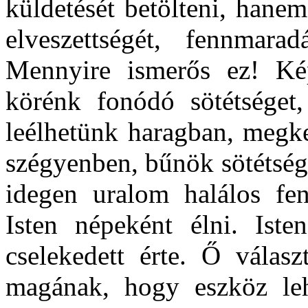
küldetését betölteni, hane
elveszettségét, fennmara
Mennyire ismerős ez! Ké
körénk fonódó sötétséget,
leélhetünk haragban, megke
szégyenben, bűnök sötétség
idegen uralom halálos fe
Isten népeként élni. Ist
cselekedett érte. Ő válasz
magának, hogy eszköz le