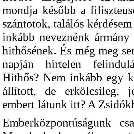
mondja később a filiszte
szántotok, találós kérdésem 
inkább neveznénk ármány 
hithősének. És még meg sem
napján hirtelen felindulá
Hithős? Nem inkább egy kiv
állított, de erkölcsileg,
embert látunk itt? A Zsidókh
Emberközpontúságunk csak