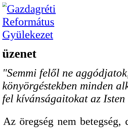
üzenet
"Semmi felől ne aggódjato
könyörgéstekben minden al
fel kívánságaitokat az Isten 
Az öregség nem betegség, d