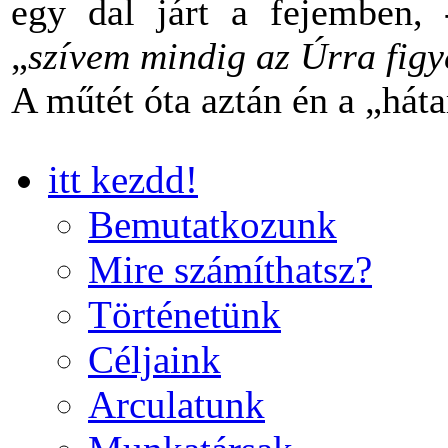
egy dal járt a fejemben,
„
szívem mindig az Úrra figye
A műtét óta aztán én a „há
itt kezdd!
Bemutatkozunk
Mire számíthatsz?
Történetünk
Céljaink
Arculatunk