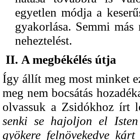
egyetlen módja a keserű
gyakorlása. Semmi más n
neheztelést.
II.
A megbékélés útja
Így állít meg most minket 
meg nem bocsátás hozadéka
olvassuk a Zsidókhoz írt 
senki se hajoljon el Iste
gyökere felnövekedve kárt