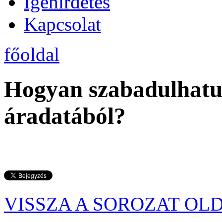
Igehirdetés
Kapcsolat
főoldal
Hogyan szabadulhatu
áradatából?
VISSZA A SOROZAT OL