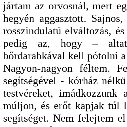
jártam az orvosnál, mert e
hegyén aggasztott. Sajnos,
rosszindulatú elváltozás, é
pedig az, hogy – alta
bőrdarabkával kell pótolni a 
Nagyon-nagyon féltem. Fe
segítségével - kórház nélk
testvéreket, imádkozzunk 
múljon, és erőt kapjak túl
segítséget. Nem felejtem e