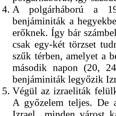
A polgárháború a 19
benjáminiták a hegyekb
erőknek. Így bár számbel
csak egy-két törzset tud
szűk térben, amelyet a b
második napon (20, 24
benjáminiták legyőzik Izra
Végül az izraeliták felül
A győzelem teljes. De 
Izrael „minden várost 