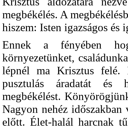
Krisztus áldozatára nézv
megbékélés. A megbékélésb
hiszem: Isten igazságos és i
Ennek a fényében hog
környezetünket, családunk
lépnél ma Krisztus felé.
pusztulás áradatát és h
megbékélést. Könyörögjünk
Nagyon nehéz időszakban va
előtt. Élet-halál harcnak 