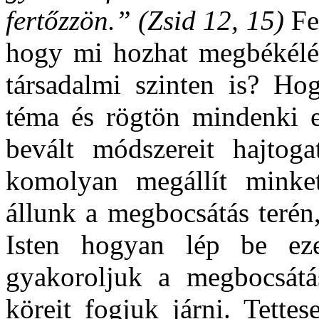
fertőzzön.” (Zsid 12, 15)
Fe
hogy mi hozhat megbékélés
társadalmi szinten is? Ho
téma és rögtön mindenki el
bevált módszereit hajtog
komolyan megállít minke
állunk a megbocsátás terén
Isten hogyan lép be ez
gyakoroljuk a megbocsátá
köreit fogjuk járni. Tette