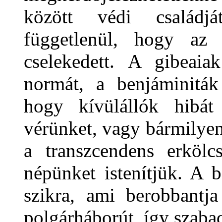
között védi családjá
függetlenül, hogy az 
cselekedett. A gibeaia
normát, a benjáminiták
hogy kívülállók hibát
vérünket, vagy bármilyen
a transzcendens erkölc
népünket istenítjük. A 
szikra, ami berobbantja
polgárháborút, így szabadu