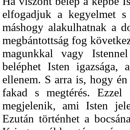
Ha viszont belép a képbe Is
elfogadjuk a kegyelmet s 
máshogy alakulhatnak a do
megbántottság fog következ
magunkkal vagy Istenne
beléphet Isten igazsága, 
ellenem. S arra is, hogy é
fakad s megtérés. Ezzel 
megjelenik, ami Isten jel
Ezután történhet a bocsán