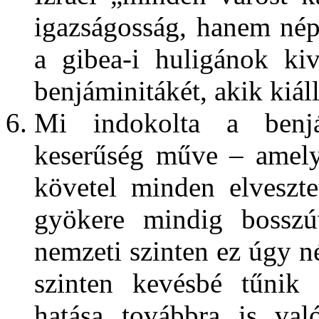
igazságosság, hanem népi
a gibea-i huligánok kiv
benjáminitákét, akik kiáll
Mi indokolta a benjá
keserűség műve – amely
követel minden elveszte
gyökere mindig bosszú
nemzeti szinten ez úgy n
szinten kevésbé tűnik
hatása továbbra is val