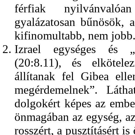
férfiak nyilvánvaló
gyalázatosan bűnösök, a 
kifinomultabb, nem jobb
Izrael egységes és „
(20:8.11), és elkötel
állítanak fel Gibea el
megérdemelnek”. Látha
dolgokért képes az embe
önmagában az egység, az
rosszért, a pusztításért i