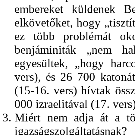
embereket küldenek B
elkövetőket, hogy „tisztí
ez több problémát ok
benjáminiták „nem ha
egyesültek, „hogy harco
vers), és 26 700 katoná
(15-16. vers) hívtak öss
000 izraelitával (17. vers)
Miért nem adja át a tö
igazságszolgáltatásnak