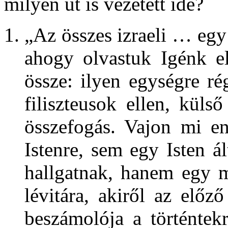
milyen út is vezetett ide?
„Az összes izraeli … egy 
ahogy olvastuk Igénk e
össze: ilyen egységre ré
filiszteusok ellen, küls
összefogás. Vajon mi e
Istenre, sem egy Isten ál
hallgatnak, hanem egy m
lévitára, akiről az előző
beszámolója a történtekr