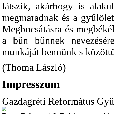
látszik, akárhogy is alak
megmaradnak és a gyűlölet 
Megbocsátásra és megbékél
a bűn bűnnek nevezésér
munkáját bennünk s közöt
(Thoma László)
Impresszum
Gazdagréti Református Gyü