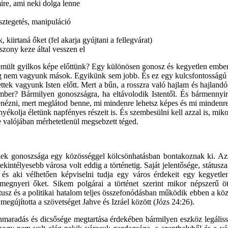
mire, ami neki dolga lenne
sztegetés, manipuláció
, kiirtaná őket (fel akarja gyújtani a fellegvárat)
szony keze által vesszen el
emült gyilkos képe előttünk? Egy különösen gonosz és kegyetlen embe
eg nem vagyunk mások. Egyikünk sem jobb. És ez egy kulcsfontosságú áll
zettek vagyunk Isten előtt. Mert a bűn, a rosszra való hajlam és hajl
ember? Bármilyen gonoszságra, ha eltávolodik Istentől. És bármennyir
lenézni, mert meglátod benne, mi mindenre lehetsz képes és mi mindenre
rnyékolja életünk napfényes részeit is. És szembesülni kell azzal is, mi
de valójában mérhetetlenül megsebzett téged.
ek gonoszsága egy közösséggel kölcsönhatásban bontakoznak ki. Azzal
ekintélyesebb városa volt eddig a történetig. Saját jelentősége, státu
ál és aki vélhetően képviselni tudja egy város érdekeit egy kegyetl
 megnyeri őket. Sikem polgárai a történet szerint mikor népszerű öt
ltusz és a politikai hatalom teljes összefonódásban működik ebben a kö
egújította a szövetséget Jahve és Izráel között (Józs 24:26).
nnmaradás és dicsősége megtartása érdekében bármilyen eszköz legális