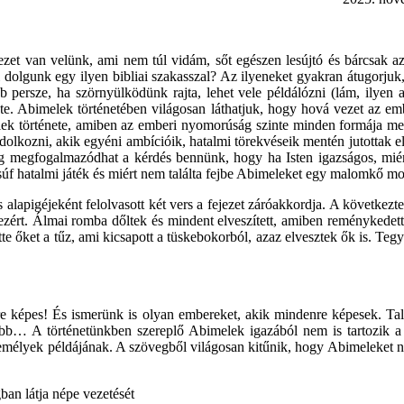
et van velünk, ami nem túl vidám, sőt egészen lesújtó és bárcsak az
 dolgunk egy ilyen bibliai szakasszal? Az ilyeneket gyakran átugorjuk
persze, ha szörnyülködünk rajta, lehet vele példálózni (lám, ilyen az
ete. Abimelek történetében világosan láthatjuk, hogy hová vezet az emb
lek története, amiben az emberi nyomorúság szinte minden formája me
dolkozni, akik egyéni ambícióik, hatalmi törekvéseik mentén jutottak 
dig megfogalmazódhat a kérdés bennünk, hogy ha Isten igazságos, m
súf hatalmi játék és miért nem találta fejbe Abimeleket egy malomkő m
s alapigéjeként felolvasott két vers a fejezet záróakkordja. A következ
is ezért. Álmai romba dőltek és mindent elveszített, amiben reménykede
tte őket a tűz, ami kicsapott a tüskebokorból, azaz elvesztek ők is. Te
re képes! És ismerünk is olyan embereket, akik mindenre képesek. Ta
b… A történetünkben szereplő Abimelek igazából nem is tartozik a bírá
személyek példájának. A szövegből világosan kitűnik, hogy Abimeleket n
ban látja népe vezetését