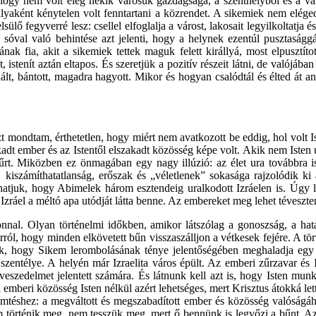
k, hogy nem volt elég nekik városuk gazdagsága, a szenthelyből és a v
irályaként kénytelen volt fenntartani a közrendet. A sikemiek nem el
ülő fegyverré lesz: csellel elfoglalja a várost, lakosait legyilkoltatja 
sóval való behintése azt jelenti, hogy a helynek ezentúl pusztasággá 
ak fia, akit a sikemiek tettek maguk felett királlyá, most elpusztí
istenít aztán eltapos. És szeretjük a pozitív részeit látni, de valójáb
znált, bántott, magadra hagyott. Mikor és hogyan csalódtál és élted át
 mondtam, érthetetlen, hogy miért nem avatkozott be eddig, hol volt Is
adt ember és az Istentől elszakadt közösség képe volt. Akik nem Isten ura
i űrt. Miközben ez önmagában egy nagy illúzió: az élet ura továbbra is
ok, kiszámíthatatlanság, erőszak és „véletlenek” sokasága rajzolódik k
atjuk, hogy Abimelek három esztendeig uralkodott Izráelen is. Úgy lá
 Izráel a méltó apa utódját látta benne. Az embereket meg lehet téveszte
onnal. Olyan történelmi időkben, amikor látszólag a gonoszság, a hat
l, hogy minden elkövetett bűn visszaszálljon a vétkesek fejére. A tört
unk, hogy Sikem lerombolásának ténye jelentőségében meghaladja egy
 szentélye. A helyén már Izraelita város épült. Az emberi zűrzavar és 
 veszedelmet jelentett számára. És látnunk kell azt is, hogy Isten m
beri közösség Isten nélkül azért lehetséges, mert Krisztus átokká lett é
emtéshez: a megváltott és megszabadított ember és közösség valóságá
történik meg, nem tesszük meg, mert ő bennünk is legyőzi a bűnt. Az ig