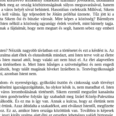
árost körülvevő termékeny földekből származó jövedelem, útonállásra
égedtek meg az ország közbiztonságának súlyos megzavarásával, hanem
és a város helyét sóval behinteti. Hasonlóan cselekszik Millóval, Sikem
kell válnia. Így teljesedett be Jótám prófétai üzenete. Tűz jött ki a
totta Sikem ősi és büszke városát. Mire képes a közösség? Bármilyen
an Isten nélkül a közösség ugyanúgy érdek vezérelt, mint bármely tagja.
 annak a fájdalmát, hogy nem megtart és segít, hanem sebez egy emberi
ten? Nézzük nagyobb távlatban ezt a történetet és ezt a kérdést is. Az
lma alatt éltek és elutasították mindazt, ami Isten terve volt az életre
 Isten marad attól, hogy valaki azt nem hiszi el. Az élet alapvetően
i a történetben is. Mert Isten hűséges a szövetségéhez és nem engedi
tszik, hogy talált magának híveket Izráelben is. Testvérgyilkosságát
ni, azonban Istent nem.
alom- és nyereségvágy, gyilkolási ösztön és cinkosság szab törvényt
énelmi igazságszolgáltatás, ha olykor késik is, nem maradhat el. Isten
 város lerombolásának történetét. Sikem ezentúl megszűnt kanaánita
Isten gondviselése folytán így szabadult meg Izráel Közép-Palesztina
unkálkodik. És ez ma is így van. Annak a kulcsa, hogy az életünk nem
rtünk. Azaz áthidalta a szakadékot, ami elválaszt Istentől, megfizette
hoz. Ez az, amikor Isten országa közöttünk van. Továbbra is képesek
azi király uralma alatt élni az egyetlen lehetséges valódi biztonság.