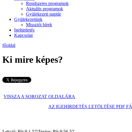
Rendszeres programok
Aktuális programok
Gyülekezeti naptár
Gyülekezetünk
Missziói hírek
Igehirdetés
Kapcsolat
főoldal
Ki mire képes?
VISSZA A SOROZAT OLDALÁRA
AZ IGEHIRDETÉS LETÖLTÉSE PDF F
Lekció: Bír 9,1-57/Textus: Bír 9,56-57
2025