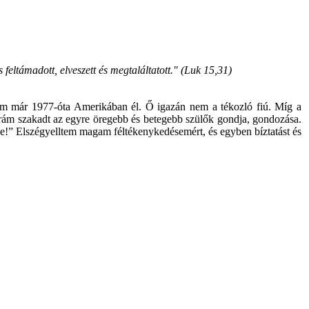
eltámadott, elveszett és megtaláltatott." (Luk 15,31)
sém már 1977-óta Amerikában él. Ő igazán nem a tékozló fiú. Míg a
s rám szakadt az egyre öregebb és betegebb szülők gondja, gondozása.
e!” Elszégyelltem magam féltékenykedésemért, és egyben bíztatást és