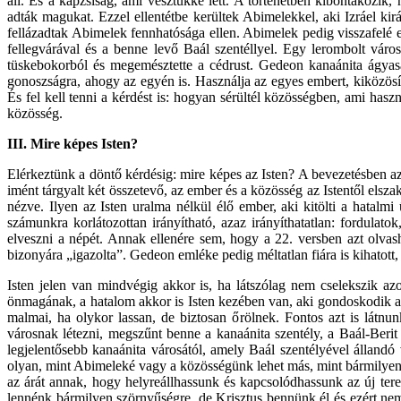
áll. És a kapzsiság, ami vesztükké lett. A történetben kibontakozi
adták magukat. Ezzel ellentétbe kerültek Abimelekkel, aki Izráel k
fellázadtak Abimelek fennhatósága ellen. Abimelek pedig visszafelé els
fellegvárával és a benne levő Baál szentéllyel. Egy lerombolt város 
tüskebokorból és megemésztette a cédrust. Gedeon kanaánita ágyasán
gonoszságra, ahogy az egyén is. Használja az egyes embert, kiközösít, 
És fel kell tenni a kérdést is: hogyan sérültél közösségben, ami has
közösség.
III.
Mire képes Isten?
Elérkeztünk a döntő kérdésig: mire képes az Isten? A bevezetésben azt
imént tárgyalt két összetevő, az ember és a közösség az Istentől elszak
nézve. Ilyen az Isten uralma nélkül élő ember, aki kitölti a hatalm
számunkra korlátozottan irányítható, azaz irányíthatatlan: fordulat
elveszni a népét. Annak ellenére sem, hogy a 22. versben azt olvash
bizonyára „igazolta”. Gedeon emléke pedig méltatlan fiára is kihatott,
Isten jelen van mindvégig akkor is, ha látszólag nem cselekszik az
önmagának, a hatalom akkor is Isten kezében van, aki gondoskodik arró
malmai, ha olykor lassan, de biztosan őrölnek. Fontos azt is látn
városnak létezni, megszűnt benne a kanaánita szentély, a Baál-Berit
legjelentősebb kanaánita városától, amely Baál szentélyével állandó
olyan, mint Abimeleké vagy a közösségünk lehet más, mint bármilyen em
az árát annak, hogy helyreállhassunk és kapcsolódhassunk az új ter
lennénk bármilyen szörnyűségre, de Krisztus bennünk él és ezért nem 