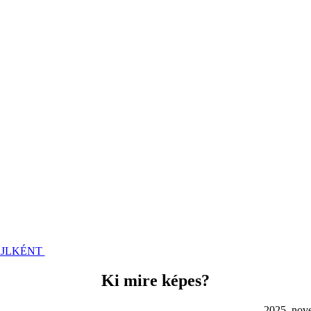
ÁJLKÉNT
Ki mire képes?
. november 