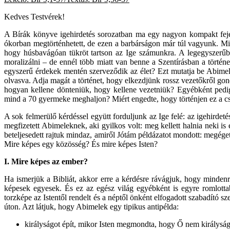
Kedves Testvérek!
A Bírák könyve igehirdetés sorozatban ma egy nagyon kompakt fejez
ókorban megtörténhetett, de ezen a barbárságon már túl vagyunk. Mi
hogy húsbavágóan tükröt tartson az Ige számunkra. A legegyszerűbb 
moralizálni – de ennél több miatt van benne a Szentírásban a történ
egyszerű érdekek mentén szerveződik az élet? Ezt mutatja be Abime
olvasva. Adja magát a történet, hogy elkezdjünk rossz vezetőkről gon
hogyan kellene dönteniük, hogy kellene vezetniük? Egyébként pe
mind a 70 gyermeke meghaljon? Miért engedte, hogy történjen ez a c
A sok felmerülő kérdéssel együtt forduljunk az Ige felé: az igehirdeté
megfizetett Abimeleknek, aki gyilkos volt: meg kellett halnia neki 
beteljesedett rajtuk mindaz, amiről Jótám példázatot mondott: megége
Mire képes egy közösség? És mire képes Isten?
I.
Mire képes az ember?
Ha ismerjük a Bibliát, akkor erre a kérdésre rávágjuk, hogy minden
képesek egyesek. És ez az egész világ egyébként is egyre romlottab
torzképe az Istentől rendelt és a néptől önként elfogadott szabadító 
úton. Azt látjuk, hogy Abimelek egy tipikus antipélda:
királyságot épít, mikor Isten megmondta, hogy Ő nem királyság