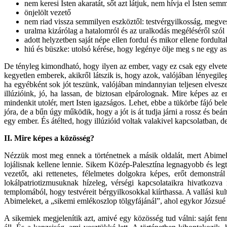
nem keresi Isten akaratát, sőt azt látjuk, nem hívja el Isten sem
önjelölt vezető
nem riad vissza semmilyen eszköztől: testvérgyilkosság, megve
uralma kizárólag a hatalomról és az uralkodás megéléséről szól
adott helyzetben saját népe ellen fordul és mikor ellene fordultak
hiú és büszke: utolsó kérése, hogy legénye ölje meg s ne egy as
De tényleg kimondható, hogy ilyen az ember, vagy ez csak egy elvet
kegyetlen emberek, akikről látszik is, hogy azok, valójában lényegil
ha egyébként sok jót teszünk, valójában mindannyian teljesen elves
illúzióink, jó, ha lassan, de biztosan elpárolognak. Mire képes az 
mindenkit utolér, mert Isten igazságos. Lehet, ebbe a tükörbe fájó be
jóra, de a bűn úgy működik, hogy a jót is át tudja járni a rossz és beá
egy ember. És átélted, hogy illúzióid voltak valakivel kapcsolatban, 
II.
Mire képes a közösség?
Nézzük most meg ennek a történetnek a másik oldalát, mert Abimel
lojálisnak kellene lennie. Sikem Közép-Palesztína legnagyobb és legt
vezetőt, aki rettenetes, félelmetes dolgokra képes, erőt demonstr
lokálpatriotizmusuknak hízeleg, vérségi kapcsolataikra hivatkozva
templomából, hogy testvéreit bérgyilkosokkal kiírthassa. A vallási ku
Abimeleket, a „sikemi emlékoszlop tölgyfájánál”, ahol egykor Józsué m
A sikemiek megjelenítik azt, amivé egy közösség tud válni: saját fe