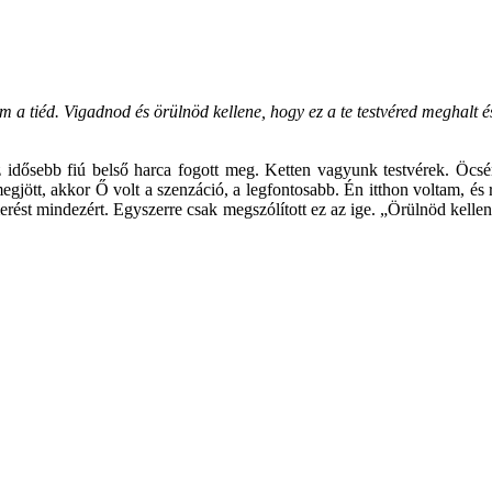
tiéd. Vigadnod és örülnöd kellene, hogy ez a te testvéred meghalt és f
z idősebb fiú belső harca fogott meg. Ketten vagyunk testvérek. Öc
megjött, akkor Ő volt a szenzáció, a legfontosabb. Én itthon voltam, é
st mindezért. Egyszerre csak megszólított ez az ige. „Örülnöd kellen