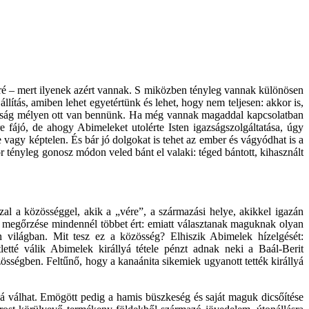
ré – mert ilyenek azért vannak. S miközben tényleg vannak különösen
ítás, amiben lehet egyetértünk és lehet, hogy nem teljesen: akkor is,
andóság mélyen ott van bennünk. Ha még vannak magaddal kapcsolatban
e fájó, de ahogy Abimeleket utolérte Isten igazságszolgáltatása, úgy
 vagy képtelen. És bár jó dolgokat is tehet az ember és vágyódhat is a
kor tényleg gonosz módon veled bánt el valaki: téged bántott, kihasznált
 a közösséggel, akik a „vére”, a származási helye, akikkel igazán
sza megőrzése mindennél többet ért: emiatt választanak maguknak olyan
en világban. Mit tesz ez a közösség? Elhiszik Abimelek hízelgését:
letté válik Abimelek királlyá tétele pénzt adnak neki a Baál-Berit
zösségben. Feltűnő, hogy a kanaánita sikemiek ugyanott tették királlyá
sá válhat. Emögött pedig a hamis büszkeség és saját maguk dicsőítése