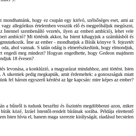
t mondhatnánk, hogy ez csupán egy kirívó, szélsőséges eset, ami az
, vagy allegórikus értelemben vesszük elő és megpróbáljuk megúszni,
 Istennel szembenálló vezetés, ilyen az emberi ambíció), lehet vele
eri ambíció? Mi történik akkor, ha Istent kihagyjuk a számításból és
gmutatkozik. Íme az ember - mondhatjuk a Bírák könyve 9. fejezetét
el oda, ahol vannak. S talán odáig is elmerészkedünk, hogy elmondjuk,
iért engedi meg mindezt? Hogyan engedhette, hogy Gedeon majdnem
ondjuk 18 évesen?
tetés levonása, a konklúzió, a magyarázat mindahhoz, ami történt. Isten
tt. A sikemiek pedig megkapták, amit érdemeltek: a gonoszságuk miatt
gyünk fel három egyszerű kérdést az Ige kapcsán: mire képes az ember?
lán a bűnről is tudunk beszélni és őszintén megdöbbenni azon, mikre
k közé, Izráel Istentől-rendelt bíráinak sorába. Példája elrettentő
em Isten hívta el, hanem maga szerezte királyságát, ráadásul becstelen