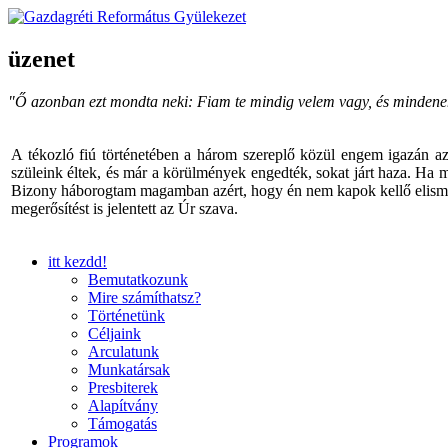
üzenet
"Ő azonban ezt mondta neki: Fiam te mindig velem vagy, és mindenem a 
A tékozló fiú történetében a három szereplő közül engem igazán a
szüleink éltek, és már a körülmények engedték, sokat járt haza. Ha 
Bizony háborogtam magamban azért, hogy én nem kapok kellő elismeré
megerősítést is jelentett az Úr szava.
itt kezdd!
Bemutatkozunk
Mire számíthatsz?
Történetünk
Céljaink
Arculatunk
Munkatársak
Presbiterek
Alapítvány
Támogatás
Programok