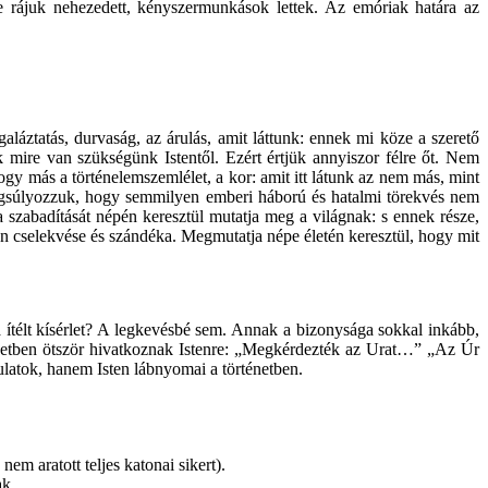
 rájuk nehezedett, kényszermunkások lettek. Az emóriak határa az
aláztatás, durvaság, az árulás, amit láttunk: ennek mi köze a szerető
 mire van szükségünk Istentől. Ezért értjük annyiszor félre őt. Nem
ogy más a történelemszemlélet, a kor: amit itt látunk az nem más, mint
hangsúlyozzuk, hogy semmilyen emberi háború és hatalmi törekvés nem
a szabadítását népén keresztül mutatja meg a világnak: s ennek része,
en cselekvése és szándéka. Megmutatja népe életén keresztül, hogy mit
 ítélt kísérlet? A legkevésbé sem. Annak a bizonysága sokkal inkább,
ezetben ötször hivatkoznak Istenre: „Megkérdezték az Urat…” „Az Úr
atok, hanem Isten lábnyomai a történetben.
m aratott teljes katonai sikert).
ak.