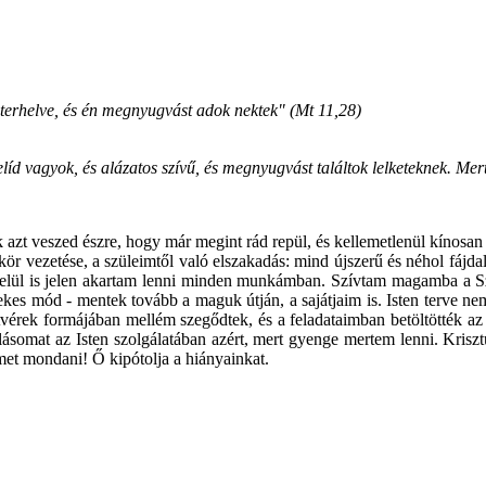
terhelve, és én megnyugvást adok nektek" (Mt 11,28)
íd vagyok, és alázatos szívű, és megnyugvást találtok lelketeknek. Mer
k azt veszed észre, hogy már megint rád repül, és kellemetlenül kínosa
akör vezetése, a szüleimtől való elszakadás: mind újszerű és néhol fáj
 felül is jelen akartam lenni minden munkámban. Szívtam magamba a Sze
kes mód - mentek tovább a maguk útján, a sajátjaim is. Isten terve ne
estvérek formájában mellém szegődtek, és a feladataimban betöltötték a
llásomat az Isten szolgálatában azért, mert gyenge mertem lenni. Kris
met mondani! Ő kipótolja a hiányainkat.