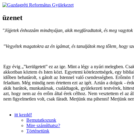
üzenet
"Jöjjetek énhozzám mindnyájan, akik megfáradtatok, és meg vagytok 
"Vegyétek magatokra az én igámat, és tanuljátok meg tőlem, hogy szel
Egy évig „”kerülgetett” ez az ige. Mint a légy a nyári melegben. Csa
akkoriban köztem és Isten közt. Egyetemi kötelezettségek, egy bibli
időben behatárolt, s gátolt az Istennel való csendességben. Erőmön
feladtam. Még mindig nem értettem ezt az igét. Aztán a dolgok - érde
akik barátok, munkatársak, családtagok, gyülekezeti testvérek, hitt
azt, hogy nem az én erőm által érek célhoz. Nem vesztettem el az á
nem figyelmetlen volt, csak fáradt. Merjünk ma pihenni! Merjünk ne
itt kezdd!
Bemutatkozunk
Mire számíthatsz?
Történetünk