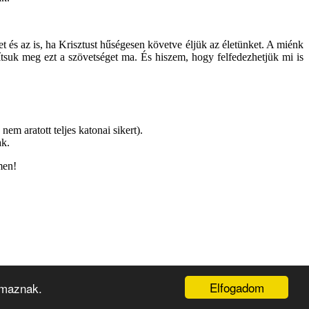
 és az is, ha Krisztust hűségesen követve éljük az életünket. A miénk
jítsuk meg ezt a szövetséget ma. És hiszem, hogy felfedezhetjük mi is
m aratott teljes katonai sikert).
ak.
men!
Elfogadom
lmaznak.