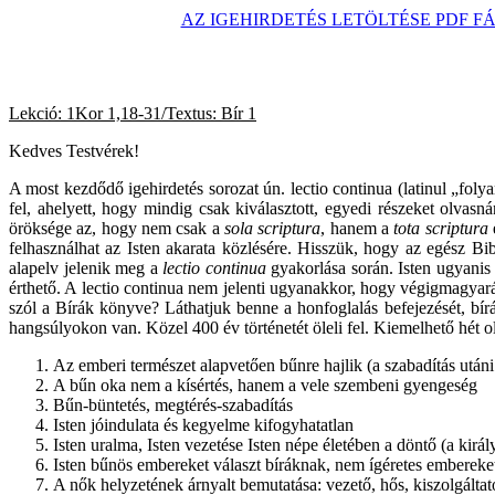
AZ IGEHIRDETÉS LETÖLTÉSE PDF F
Lekció: 1Kor 1,18-31/Textus:
Bír 1
2025.
Kedves Testvérek!
A most kezdődő igehirdetés sorozat ún. lectio continua (latinul „foly
fel, ahelyett, hogy mindig csak kiválasztott, egyedi részeket olvas
öröksége az, hogy nem csak a
sola scriptura
, hanem a
tota scriptura
e
felhasználhat az Isten akarata közlésére. Hisszük, hogy az egész Bibl
alapelv jelenik meg a
lectio continua
gyakorlása során. Isten ugyanis
érthető. A lectio continua nem jelenti ugyanakkor, hogy végigmagyar
szól a Bírák könyve? Láthatjuk benne a honfoglalás befejezését, bírák 
hangsúlyokon van. Közel 400 év történetét öleli fel. Kiemelhető hét
Az emberi természet alapvetően bűnre hajlik (a szabadítás utáni
A bűn oka nem a kísértés, hanem a vele szembeni gyengeség
Bűn-büntetés, megtérés-szabadítás
Isten jóindulata és kegyelme kifogyhatatlan
Isten uralma, Isten vezetése Isten népe életében a döntő (a király
Isten bűnös embereket választ bíráknak, nem ígéretes emberek
A nők helyzetének árnyalt bemutatása: vezető, hős, kiszolgáltato