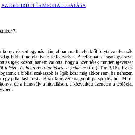
AZ IGEHIRDETÉS MEGHALLGATÁSA
7.
iai könyv részeit egymás után, abbamaradt helyüktől folytatva olvassák
gazdag bibliai mondanivaló felfedésében. A református írásmagyarázat
atott az igék között, hanem vallotta, hogy a Szentlélek minden igeverset
től ihletett, és hasznos a tanításra, a feddésre
stb.
(2Tim 3,16). Ez az
álogatunk a bibliai szakaszok és Igék közt még akkor sem, ha nehezen
k egy pillantást most a Bírák könyvére nagyobb perspektívából. Miről
 könyv, de a hangsúly a hitvalláson, a közvetített üzeneten a teológiai
nyvben: