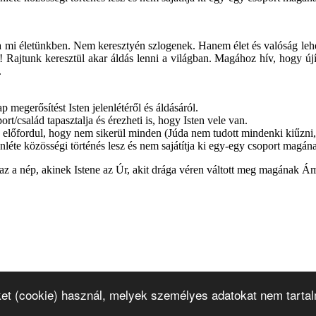
 mi életünkben. Nem keresztyén szlogenek. Hanem élet és valóság lehet
nk! Rajtunk keresztül akar áldás lenni a világban. Magához hív, hogy ú
.
 megerősítést Isten jelenlétéről és áldásáról.
/család tapasztalja és érezheti is, hogy Isten vele van.
előfordul, hogy nem sikerül minden (Júda nem tudott mindenki kiűzni, ne
nléte közösségi történés lesz és nem sajátítja ki egy-egy csoport magán
z a nép, akinek Istene az Úr, akit drága véren váltott meg magának Á
ket (cookie) használ, melyek személyes adatokat nem tarta