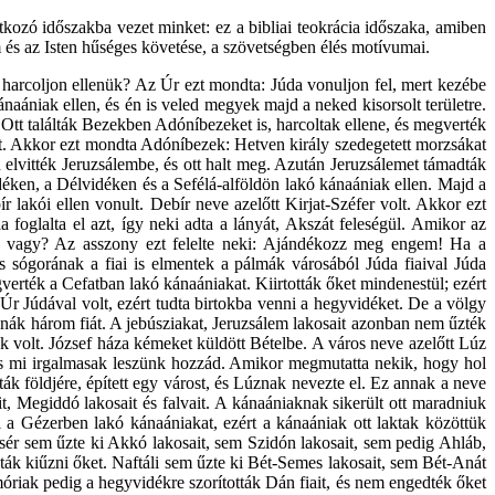
kozó időszakba vezet minket: ez a bibliai teokrácia időszaka, amiben
és az Isten hűséges követése, a szövetségben élés motívumai.
y harcoljon ellenük? Az Úr ezt mondta: Júda vonuljon fel, mert kezébe
aániak ellen, és én is veled megyek majd a neked kisorsolt területre.
 Ott találták Bezekben Adóníbezeket is, harcoltak ellene, és megverték
ait. Akkor ezt mondta Adóníbezek: Hetven király szedegetett morzsákat
 elvitték Jeruzsálembe, és ott halt meg. Azután Jeruzsálemet támadták
idéken, a Délvidéken és a Sefélá-alföldön lakó kánaániak ellen. Majd a
lakói ellen vonult. Debír neve azelőtt Kirjat-Széfer volt. Akkor ezt
foglalta el azt, így neki adta a lányát, Akszát feleségül. Amikor az
ban vagy? Az asszony ezt felelte neki: Ajándékozz meg engem! Ha a
s sógorának a fiai is elmentek a pálmák városából Júda fiaival Júda
verték a Cefatban lakó kánaániakat. Kiirtották őket mindenestül; ezért
Úr Júdával volt, ezért tudta birtokba venni a hegyvidéket. De a völgy
nák három fiát. A jebúsziakat, Jeruzsálem lakosait azonban nem űzték
ük volt. József háza kémeket küldött Bételbe. A város neve azelőtt Lúz
, és mi irgalmasak leszünk hozzád. Amikor megmutatta nekik, hogy hol
iták földjére, épített egy várost, és Lúznak nevezte el. Ez annak a neve
it, Megiddó lakosait és falvait. A kánaániaknak sikerült ott maradniuk
a Gézerben lakó kánaániakat, ezért a kánaániak ott laktak közöttük
sér sem űzte ki Akkó lakosait, sem Szidón lakosait, sem pedig Ahláb,
dták kiűzni őket. Naftáli sem űzte ki Bét-Semes lakosait, sem Bét-Anát
móriak pedig a hegyvidékre szorították Dán fiait, és nem engedték őket