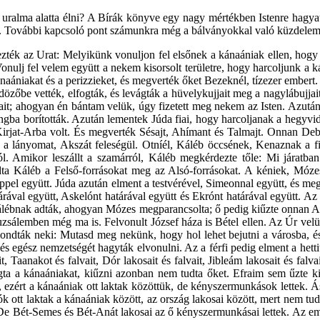
n uralma alatta élni? A Bírák könyve egy nagy mértékben Istenre hagyat
is. További kapcsoló pont számunkra még a bálványokkal való küzdelem 
dezték az Urat: Melyikünk vonuljon fel elsőnek a kánaániak ellen, hog
ulj fel velem együtt a nekem kisorsolt területre, hogy harcoljunk a kán
aániakat és a perizzieket, és megverték őket Bezeknél, tízezer embert.
dözőbe vették, elfogták, és levágták a hüvelykujjait meg a nagylábujj
jjait; ahogyan én bántam velük, úgy fizetett meg nekem az Isten. Azután
 lángba borították. Azután lementek Júda fiai, hogy harcoljanak a hegyv
rjat-Arba volt. És megverték Sésajt, Ahímant és Talmajt. Onnan Debír 
a lányomat, Akszát feleségül. Otníél, Káléb öccsének, Kenaznak a fia 
tól. Amikor leszállt a szamárról, Káléb megkérdezte tőle: Mi járat
dta Káléb a Felső-forrásokat meg az Alsó-forrásokat. A kéniek, Móze
éppel együtt. Júda azután elment a testvérével, Simeonnal együtt, és meg
rával együtt, Askelónt határával együtt és Ekrónt határával együtt. Az 
t Kálébnak adták, ahogyan Mózes megparancsolta; ő pedig kiűzte onnan A
ruzsálemben még ma is. Felvonult József háza is Bétel ellen. Az Úr vel
ezt mondták neki: Mutasd meg nekünk, hogy hol lehet bejutni a városba
it és egész nemzetségét hagyták elvonulni. Az a férfi pedig elment a hett
Taanakot és falvait, Dór lakosait és falvait, Jibleám lakosait és falva
ta a kánaániakat, kiűzni azonban nem tudta őket. Efraim sem űzte ki 
, ezért a kánaániak ott laktak közöttük, de kényszermunkások lettek. Á
k ott laktak a kánaániak között, az ország lakosai között, mert nem tu
tt. De Bét-Semes és Bét-Anát lakosai az ő kényszermunkásai lettek. Az e