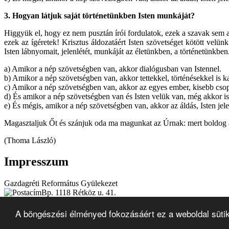
3.
Hogyan látjuk saját történetünkben Isten munkáját?
Higgyük el, hogy ez nem pusztán írói fordulatok, ezek a szavak sem a
ezek az ígéretek! Krisztus áldozatáért Isten szövetséget kötött velü
Isten lábnyomait, jelenlétét, munkáját az életünkben, a történetünkben
a) Amikor a nép szövetségben van, akkor dialógusban van Istennel.
b) Amikor a nép szövetségben van, akkor tettekkel, történésekkel is kap
c) Amikor a nép szövetségben van, akkor az egyes ember, kisebb csoport
d) És amikor a nép szövetségben van és Isten velük van, még akkor is 
e) És mégis, amikor a nép szövetségben van, akkor az áldás, Isten jele
Magasztaljuk Őt és szánjuk oda ma magunkat az Úrnak: mert boldog a
(Thoma László)
Impresszum
Gazdagréti Református Gyülekezet
Bp. 1118 Rétköz u. 41.
+36-1-246-0892
A böngészési élményed fokozásáért ez a weboldal süti