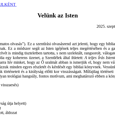
ÁJLKÉNT
Velünk az Isten
 szeptember 
amatos olvasás”). Ez a szentírási olvasásrend azt jelenti, hogy egy bibl
nának. Ez a módszer segít az Isten igéjének teljes megértésében és a 
lvét is mindig tiszteletben tartotta, s nem szelektált, rangsorolt, válog
ia egy koherens üzenet, a Szentlélek által ihletett:
A teljes Írás Isten
 arra hív minket, hogy az Ő uralmát abban is ismerjük el, hogy nem v
ázzuk minden egyes részletét és kérdését egy bibliai könyvnek. Vessün
történeteit és a királyság előtti kor visszásságait. Műfajilag történeti
 olyan teológiai hangsúly, fontos motívum, ami meghatározó ebben a kö
 visszaesés)
ság útja helyett)
et
tt, áldozat