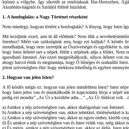
lejönni a völgybe. Így sikerült az emóriaknak Har-Hereszben, Aj
Akrabbím-hágótól és Szelától fölfelé húzódott.
1.
A honfoglalás: a Nagy Történet részeként
Nem mindegy, hogyan történt a honfoglalás? A lényeg, hogy Isten így
Mit kezdjünk ezzel, ami itt áll előttünk? Nem illik a neveltetésünkh
Istenhez? Miért van szükségünk arra, hogy ezt halljuk? A kérdés fe
mondhatjuk, hogy nem szeretjük az Ószövetséget és egyébként is, miért
hogy Isten ítéletet tart a népek fölött s népének adja a földet. N
igazolható Istennel. Aki ezzel megpróbálkozik, súlyos ítéletet von m
ahogy harcol értük és megmutatja, hogy Ő hűséges és szabadító Isten.
jelent szövetségben élni: hogy mekkora lehetőség és egyben mennyire 
2.
Hogyan van jelen Isten?
A fő kérdés mégis ez: hogyan van jelen mindebben Isten? Isten népe 
hogy Isten jelen van és munkálkodik és kapcsolatra hívja a népét 
pedig ezt mondta” „Az Úr a kezükbe adta…” „Az Úr Júdával volt…de
a) Amikor a nép szövetségben van, akkor dialógusban van Istennel.
b) Amikor a nép szövetségben van, akkor tettekkel, történésekkel is kap
c) Amikor a nép szövetségben van, akkor az egyes ember, kisebb csoport
d) És amikor a nép szövetségben van és Isten velük van, még akkor is 
e) És mégis, amikor a nép szövetségben van, akkor az áldás, Isten jele