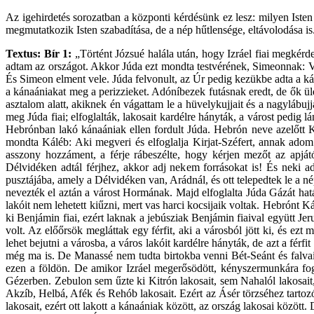
Az igehirdetés sorozatban a központi kérdésünk ez lesz: milyen Iste
megmutatkozik Isten szabadítása, de a nép hűtlensége, eltávolodása 
Textus: Bír 1:
„Történt Józsué halála után, hogy Izráel fiai megkér
adtam az országot. Akkor Júda ezt mondta testvérének, Simeonnak: Von
És Simeon elment vele. Júda felvonult, az Úr pedig kezükbe adta a kán
a kánaániakat meg a perizzieket. Adóníbezek futásnak eredt, de ők ül
asztalom alatt, akiknek én vágattam le a hüvelykujjait és a nagylábu
meg Júda fiai; elfoglalták, lakosait kardélre hányták, a várost pedig
Hebrónban lakó kánaániak ellen fordult Júda. Hebrón neve azelőtt Ki
mondta Káléb: Aki megveri és elfoglalja Kirjat-Széfert, annak adom 
asszony hozzáment, a férje rábeszélte, hogy kérjen mezőt az apjá
Délvidéken adtál férjhez, akkor adj nekem forrásokat is! És neki a
pusztájába, amely a Délvidéken van, Arádnál, és ott telepedtek le a n
nevezték el aztán a várost Hormának. Majd elfoglalta Júda Gázát hatá
lakóit nem lehetett kiűzni, mert vas harci kocsijaik voltak. Hebrón
ki Benjámin fiai, ezért laknak a jebúsziak Benjámin fiaival együtt Je
volt. Az előőrsök megláttak egy férfit, aki a városból jött ki, és 
lehet bejutni a városba, a város lakóit kardélre hányták, de azt a férf
még ma is. De Manassé nem tudta birtokba venni Bét-Seánt és falvait, 
ezen a földön. De amikor Izráel megerősödött, kényszermunkára fog
Gézerben. Zebulon sem űzte ki Kitrón lakosait, sem Nahalól lakosait
Akzíb, Helbá, Afék és Rehób lakosait. Ezért az Ásér törzséhez tartozó
lakosait, ezért ott lakott a kánaániak között, az ország lakosai közö