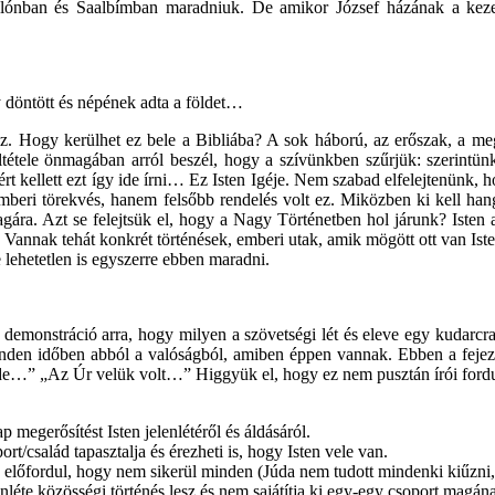
jálónban és Saalbímban maradniuk. De amikor József házának a keze
 döntött és népének adta a földet…
öz. Hogy kerülhet ez bele a Bibliába? A sok háború, az erőszak, a meg
ltétele önmagában arról beszél, hogy a szívünkben szűrjük: szerintünk
 kellett ezt így ide írni… Ez Isten Igéje. Nem szabad elfelejtenünk, h
em emberi törekvés, hanem felsőbb rendelés volt ez. Miközben ki kell 
agára. Azt se felejtsük el, hogy a Nagy Történetben hol járunk? Isten 
 Vannak tehát konkrét történések, emberi utak, amik mögött ott van Ist
lehetetlen is egyszerre ebben maradni.
demonstráció arra, hogy milyen a szövetségi lét és eleve egy kudarcra
minden időben abból a valóságból, amiben éppen vannak. Ebben a fej
…” „Az Úr velük volt…” Higgyük el, hogy ez nem pusztán írói fordul
 megerősítést Isten jelenlétéről és áldásáról.
/család tapasztalja és érezheti is, hogy Isten vele van.
előfordul, hogy nem sikerül minden (Júda nem tudott mindenki kiűzni, ne
nléte közösségi történés lesz és nem sajátítja ki egy-egy csoport magán