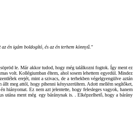
t az én igám boldogító, és az én terhem könnyű."
n söpröd le. Már akkor tudod, hogy még találkozni fogtok. Így ment ez
dalmas volt. Kollégiumban éltem, ahol sosem lehettem egyedül. Mindez
ntlélek erejét, mint a szivacs, de a terhekben végelgyengülve aztán
m állt meg attól, hogy pihenni kényszerültem. Adott mellém segítőket,
z én hiányomat. Ez nem azt jelentette, hogy felesleges vagyok, hanem
ztus utána ment még egy báránynak is. . Elképzelhető, hogy a bárány