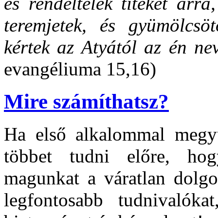
és rendeltelek titeket arra,
teremjetek, és gyümölcsö
kértek az Atyától az én n
evangéliuma 15,16)
Mire számíthatsz?
Ha első alkalommal megyü
többet tudni előre, ho
magunkat a váratlan dolgok
legfontosabb tudnivalók