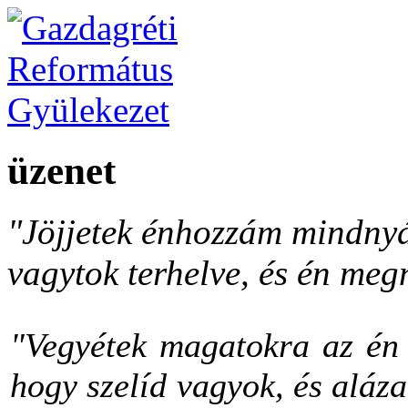
üzenet
"Jöjjetek énhozzám mindnyá
vagytok terhelve, és én meg
"Vegyétek magatokra az én 
hogy szelíd vagyok, és aláza