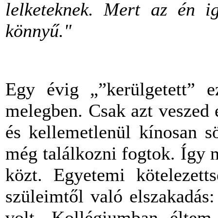
lelketeknek. Mert az én i
könnyű."
Egy évig „”kerülgetett” 
melegben. Csak azt veszed 
és kellemetlenül kínosan s
még találkozni fogtok. Így 
közt. Egyetemi kötelezetts
szüleimtől való elszakadás
volt. Kollégiumban éltem