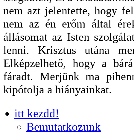
nem azt jelentette, hogy f
nem az én erőm által ére
állásomat az Isten szolgál
lenni. Krisztus utána 
Elképzelhető, hogy a bárá
fáradt. Merjünk ma pihe
kipótolja a hiányainkat.
itt kezdd!
Bemutatkozunk