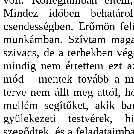
Mindez időben behatárol
csendességben. Erőmön felü
munkámban. Szívtam magam
szivacs, de a terhekben vé
mindig nem értettem ezt az
mód - mentek tovább a mag
terve nem állt meg attól, 
mellém segítőket, akik bar
gyülekezeti testvérek, h
szegődtek, és a feladataimb