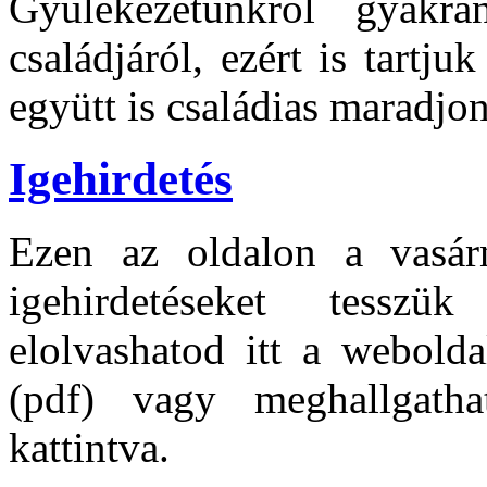
Gyülekezetünkről gyakr
családjáról, ezért is tartj
együtt is családias maradjon
Igehirdetés
Ezen az oldalon a vasárna
igehirdetéseket tesszü
elolvashatod itt a webolda
(pdf) vagy meghallgatha
kattintva.