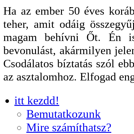
Ha az ember 50 éves korába
teher, amit odáig összegyű
magam behívni Őt. Én is
bevonulást, akármilyen jel
Csodálatos bíztatás szól eb
az asztalomhoz. Elfogad en
itt kezdd!
Bemutatkozunk
Mire számíthatsz?