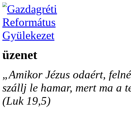
üzenet
„Amikor Jézus odaért, felnéz
szállj le hamar, mert ma a 
(Luk 19,5)