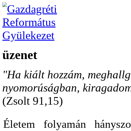
üzenet
"Ha kiált hozzám, meghallga
nyomorúságban, kiragadom 
(Zsolt 91,15)
Életem folyamán hányszo