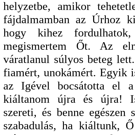
helyzetbe, amikor tehetet
fájdalmamban az Úrhoz kiá
hogy kihez fordulhato
megismertem Őt. Az el
váratlanul súlyos beteg let
fiamért, unokámért. Egyik is
az Igével bocsátotta el a
kiáltanom újra és újra! I
szereti, és benne egészen 
szabadulás, ha kiáltunk, 