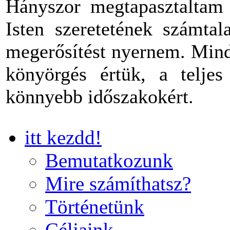
Hányszor megtapasztaltam 
Isten szeretetének számtal
megerősítést nyernem. Mind
könyörgés értük, a teljes
könnyebb időszakokért.
itt kezdd!
Bemutatkozunk
Mire számíthatsz?
Történetünk
Céljaink