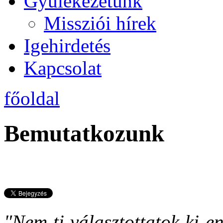
Gyülekezetünk
Missziói hírek
Igehirdetés
Kapcsolat
főoldal
Bemutatkozunk
"Nem ti választottatok ki e