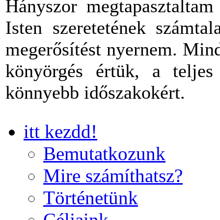
Hányszor megtapasztaltam 
Isten szeretetének számtal
megerősítést nyernem. Mind
könyörgés értük, a teljes
könnyebb időszakokért.
itt kezdd!
Bemutatkozunk
Mire számíthatsz?
Történetünk
Céljaink