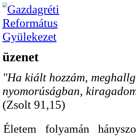
üzenet
"Ha kiált hozzám, meghallga
nyomorúságban, kiragadom 
(Zsolt 91,15)
Életem folyamán hányszo