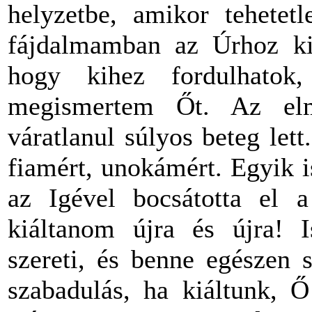
helyzetbe, amikor tehetet
fájdalmamban az Úrhoz kiá
hogy kihez fordulhato
megismertem Őt. Az el
váratlanul súlyos beteg let
fiamért, unokámért. Egyik is
az Igével bocsátotta el a
kiáltanom újra és újra! I
szereti, és benne egészen 
szabadulás, ha kiáltunk, 