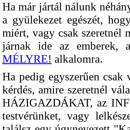
Ha már jártál nálunk néhán
a gyülekezet egészét, ho
miért, vagy csak szeretnél 
járnak ide az emberek,
MÉLYRE!
alkalomra.
Ha pedig egyszerűen csak 
kérdés, amire szeretnél vál
HÁZIGAZDÁKAT, az IN
testvérünket, vagy lelkész
találsz egy úgynevezett "Ka