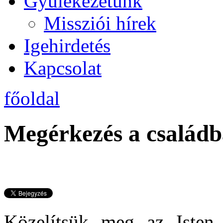
Gyülekezetünk
Missziói hírek
Igehirdetés
Kapcsolat
főoldal
Megérkezés a családb
Közelítsük meg az Isten 