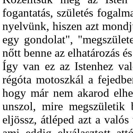
fogantatás, születés fogalm
nyelvünk, hiszen azt mondj
egy gondolat", "megszülete
nőtt benne az elhatározás és
Így van ez az Istenhez val
régóta motoszkál a fejedbe
hogy már nem akarod elhes
unszol, mire megszületik 
eljössz, átléped azt a való
ami eddig elválasztott att