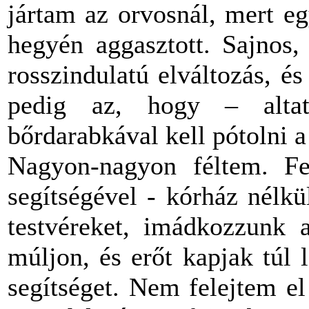
jártam az orvosnál, mert e
hegyén aggasztott. Sajnos,
rosszindulatú elváltozás, é
pedig az, hogy – alta
bőrdarabkával kell pótolni a 
Nagyon-nagyon féltem. Fe
segítségével - kórház nélk
testvéreket, imádkozzunk 
múljon, és erőt kapjak túl
segítséget. Nem felejtem e