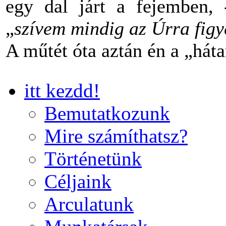
egy dal járt a fejemben,
„
szívem mindig az Úrra figye
A műtét óta aztán én a „há
itt kezdd!
Bemutatkozunk
Mire számíthatsz?
Történetünk
Céljaink
Arculatunk