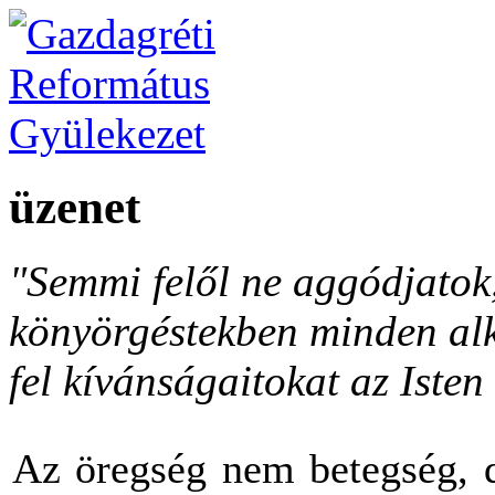
üzenet
"Semmi felől ne aggódjato
könyörgéstekben minden al
fel kívánságaitokat az Isten 
Az öregség nem betegség, d