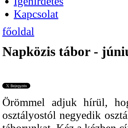
Igehirdetés
Kapcsolat
főoldal
Napközis tábor - júni
Örömmel adjuk hírül, ho
osztályostól negyedik oszt
táborunkat, Kéz a kézben cí