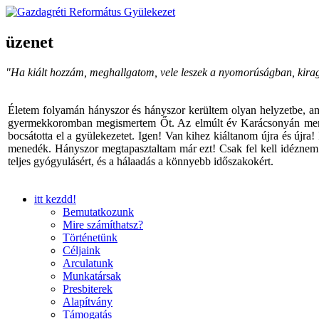
üzenet
"Ha kiált hozzám, meghallgatom, vele leszek a nyomorúságban, kira
Életem folyamán hányszor és hányszor kerültem olyan helyzetbe, am
gyermekkoromban megismertem Őt. Az elmúlt év Karácsonyán menyem v
bocsátotta el a gyülekezetet. Igen! Van kihez kiáltanom újra és újra
menedék. Hányszor megtapasztaltam már ezt! Csak fel kell idéznem I
teljes gyógyulásért, és a hálaadás a könnyebb időszakokért.
itt kezdd!
Bemutatkozunk
Mire számíthatsz?
Történetünk
Céljaink
Arculatunk
Munkatársak
Presbiterek
Alapítvány
Támogatás