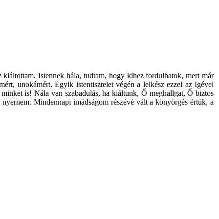
iáltottam. Istennek hála, tudtam, hogy kihez fordulhatok, mert már
t, unokámért. Egyik istentisztelet végén a lelkész ezzel az Igével
n minket is! Nála van szabadulás, ha kiáltunk, Ő meghallgat, Ő biztos
ést nyernem. Mindennapi imádságom részévé vált a könyörgés értük, a