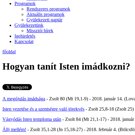
Programok
Rendszeres programok
Aktuális programok
Gyülekezeti naptár
Gyülekezetünk
Missziói hírek
Igehirdetés
Kapcsolat
főoldal
Hogyan tanít Isten imádkozni?
A megújulás imádsága
- Zsolt 80 (Mt 19,1-9) - 2018. január 14. (Lov
Isten vezetése és a szentségre való törekvés
- Zsolt 25,8-18 (Zsolt 25
Vágyódás Isten temploma után
- Zsolt 84 (Mt 21,1-17) - 2018. januá
Állj mellém!
- Zsolt 35,1-28 (Jn 15,18-27) - 2018. február 4. (Bölcsfö