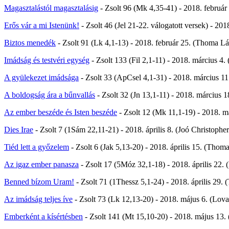
Magasztalástól magasztalásig
- Zsolt 96 (Mk 4,35-41) - 2018. februá
Erős vár a mi Istenünk!
- Zsolt 46 (Jel 21-22. válogatott versek) - 201
Biztos menedék
- Zsolt 91 (Lk 4,1-13) - 2018. február 25. (Thoma Lá
Imádság és testvéri egység
- Zsolt 133 (Fil 2,1-11) - 2018. március 4.
A gyülekezet imádsága
- Zsolt 33 (ApCsel 4,1-31) - 2018. március 1
A boldogság ára a bűnvallás
- Zsolt 32 (Jn 13,1-11) - 2018. március 
Az ember beszéde és Isten beszéde
- Zsolt 12 (Mk 11,1-19) - 2018. 
Dies Irae
- Zsolt 7 (1Sám 22,11-21) - 2018. április 8. (Joó Christopher
Tiéd lett a győzelem
- Zsolt 6 (Jak 5,13-20) - 2018. április 15. (Thom
Az igaz ember panasza
- Zsolt 17 (5Móz 32,1-18) - 2018. április 22.
Benned bízom Uram!
- Zsolt 71 (1Thessz 5,1-24) - 2018. április 29.
Az imádság teljes íve
- Zsolt 73 (Lk 12,13-20) - 2018. május 6. (Lov
Emberként a kísértésben
- Zsolt 141 (Mt 15,10-20) - 2018. május 13. 