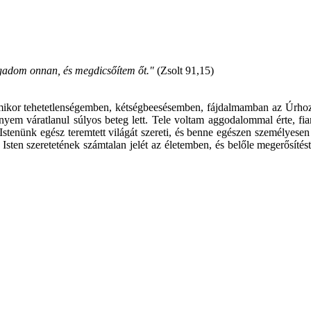
gadom onnan, és megdicsőítem őt."
(Zsolt 91,15)
ikor tehetetlenségemben, kétségbeesésemben, fájdalmamban az Úrhoz k
áratlanul súlyos beteg lett. Tele voltam aggodalommal érte, fiamér
! Istenünk egész teremtett világát szereti, és benne egészen személyese
sten szeretetének számtalan jelét az életemben, és belőle megerősít