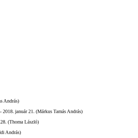
as András)
) - 2018. január 21. (Márkus Tamás András)
r 28. (Thoma László)
ldi András)