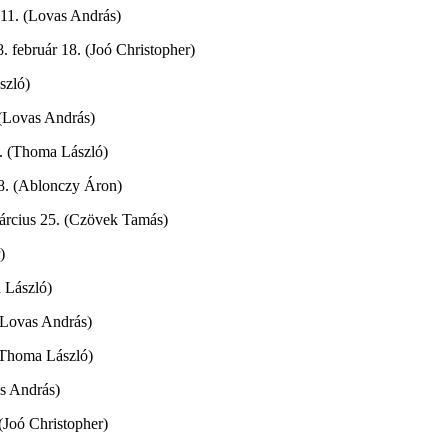
r 11. (Lovas András)
8. február 18. (Joó Christopher)
szló)
 (Lovas András)
1. (Thoma László)
18. (Ablonczy Áron)
március 25. (Czövek Tamás)
)
a László)
 (Lovas András)
 (Thoma László)
as András)
(Joó Christopher)