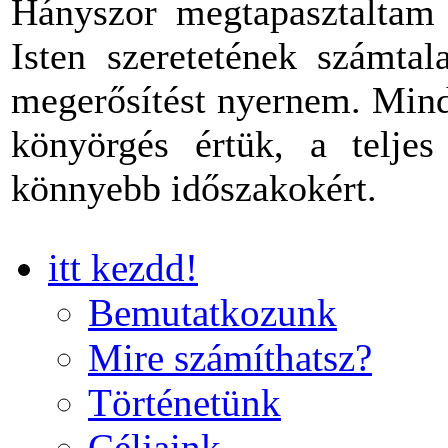
Hányszor megtapasztaltam 
Isten szeretetének számtal
megerősítést nyernem. Mind
könyörgés értük, a teljes
könnyebb időszakokért.
itt kezdd!
Bemutatkozunk
Mire számíthatsz?
Történetünk
Céljaink