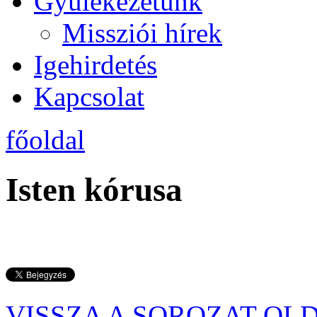
Gyülekezetünk
Missziói hírek
Igehirdetés
Kapcsolat
főoldal
Isten kórusa
VISSZA A SOROZAT OL