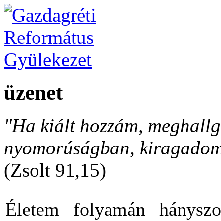
üzenet
"Ha kiált hozzám, meghallga
nyomorúságban, kiragadom 
(Zsolt 91,15)
Életem folyamán hányszo