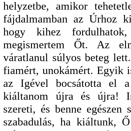
helyzetbe, amikor tehetet
fájdalmamban az Úrhoz kiá
hogy kihez fordulhato
megismertem Őt. Az el
váratlanul súlyos beteg let
fiamért, unokámért. Egyik is
az Igével bocsátotta el a
kiáltanom újra és újra! I
szereti, és benne egészen 
szabadulás, ha kiáltunk, 