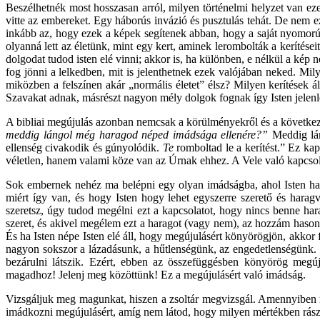
Beszélhetnék most hosszasan arról, milyen történelmi helyzet van ezek
vitte az embereket. Egy háborús invázió és pusztulás tehát. De nem 
inkább az, hogy ezek a képek segítenek abban, hogy a saját nyomorúság
olyanná lett az életünk, mint egy kert, aminek lerombolták a kerítései
dolgodat tudod isten elé vinni; akkor is, ha különben, e nélkül a kép
fog jönni a lelkedben, mit is jelenthetnek ezek valójában neked. Mi
miközben a felszínen akár „normális életet” élsz? Milyen kerítések ál
Szavakat adnak, másrészt nagyon mély dolgok fognak így Isten jelenl
A bibliai megújulás azonban nemcsak a körülményekről és a következm
meddig lángol még haragod néped imádsága ellenére?”
Meddig lá
ellenség civakodik és gúnyolódik.
Te
romboltad le a kerítést.” Ez ka
véletlen, hanem valami köze van az Úrnak ehhez. A Vele való kapcsola
Sok embernek nehéz ma belépni egy olyan imádságba, ahol Isten har
miért így van, és hogy Isten hogy lehet egyszerre szerető és harag
szeretsz, úgy tudod megélni ezt a kapcsolatot, hogy nincs benne har
szeret, és akivel megélem ezt a haragot (vagy nem), az hozzám hason
És ha Isten népe Isten elé áll, hogy megújulásért könyörögjön, akkor 
nagyon sokszor a lázadásunk, a hűtlenségünk, az engedetlenségünk. I
bezárulni látszik. Ezért, ebben az összefüggésben könyörög megúj
magadhoz! Jelenj meg közöttünk! Ez a megújulásért való imádság.
Vizsgáljuk meg magunkat, hiszen a zsoltár megvizsgál. Amennyiben 
imádkozni megújulásért, amíg nem látod, hogy milyen mértékben rász