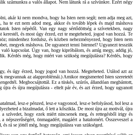
lik számunkra a valós állapot. Nem látunk rá a szívünkre. Ezért négy
ni, akár ki nem mondva, hogy ha Isten nem segít; nem adja meg azt,
em, ha te ezt nem adod meg, akkor és tovább lépek és majd máshova
atok Isten népétől. Van egy nagy sértődöttség a szívetekben, nagy
t kerestél, és most úgy érzed, ezt te megteheted, jogod van hozzá. Te
ökhöz; mindenhez fordulsz, és közben nehezményezed, hogy Isten nem
öbbet, megyek máshova. De ugyanezt tenni Istennel? Ugyanezt tesszük
l való kapcsolat. Úgy van, hogy kipróbálom, és amíg megy, addig jó,
dik. Kérdés még, hogy miért van szükség megújulásra? Kérdés, hogy
agy, és úgy érzed, hogy jogod van hozzá. Megteheted. Utálod azt az
nek megvannak az alapproblémái.) Amikor megismerted Isten szeretetét
engedtél. Megbocsájtottál. Ez a tüskés, szúrós, állandóan megbántott,
 újra és újra megújulásra - eltelt pár év, és azt érzed, hogy ugyanott
hatalmad, lesz-e pénzed, lesz-e vagyonod, lesz-e befolyásod, hol lesz a
yezheted a bizalmadat, ő lett a kőszikla. De most újra az motivál, újra
 a szívedet, hogy ezek miért nincsenek meg, és rettegésből irigy és
, a népszerűségért, önmagadért, magáért a hatalomért. Összeveszel a
 el, és rá se jöttél még, hogy megújulásra van szükséged.