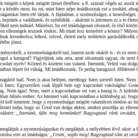
 mögött a képek mögött Izrael életében: a 8. század végén az asszír in
ez a kérdés most, ha mi, mint Isten népe imádkozzuk ezt a zsoltárt, a
ainkat Isten elé tárjuk. A fájdalmat, a szomorúságot, a keserűséget, a 
t, bejöttek a vadállatok, és szétdúlták – akármit is jelentsen ez a te é
 nélkül nem tudnád. Másrészt, ha ezt imádságosan olvasod, és első körö
lyen ellenségek tesznek tönkre, Mi miatt lesz kenyérré a könny? Milyen
lnak lerombolva; lelked, szíved, életed mely területein garázdálkodik a 
étébe jönni.
ényekről, a nyomorúságokról tud, hanem azok okáról is - és ez nem má
ngol a haragod? Figyeljünk oda arra, amit olvastunk ugyan, de nem 
pcsolati nyelv! Közted és köztem van valami. Istenünk, Veled van dolg
tban lépett fel válság. Mi imádkozunk, Te pedig haragszol. Hűtlenné le
agjáról hall. Nem is akar belépni, merthogy Isten szerető Isten. Nem
vó Isten. Egyszerűen csak lépjél bele egy kapcsolati vakóságba! Gond
ag. Nem igaz! Nem, mert a kapcsolatban ott van a harag is. A különbs
lóan bűnös ember. Az Istennel való kapcsolatban a különbség az, hogy
fel kell ismernie, hogy a nyomorúságai mögött valamilyen módon az Iste
zrael tudja, hogy az Úrral van dolga akkor, amikor pusztítja az ellens
ulásért:
„Istenünk, újíts meg bennünket! Ragyogtasd ránk orcádat
meglátjuk a nyomorúságunkat és meglátjuk a mélyebben lévő okot: a 
orulsz erre az imádságra
: „Uram, segíts meg! Ragyogtasd rám az orc