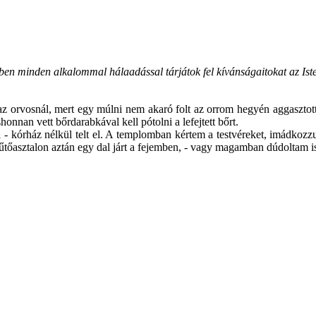
n minden alkalommal hálaadással tárjátok fel kívánságaitokat az Isten
z orvosnál, mert egy múlni nem akaró folt az orrom hegyén aggasztott. 
onnan vett bőrdarabkával kell pótolni a lefejtett bőrt.
- kórház nélkül telt el. A templomban kértem a testvéreket, imádkozzu
tőasztalon aztán egy dal járt a fejemben, - vagy magamban dúdoltam is