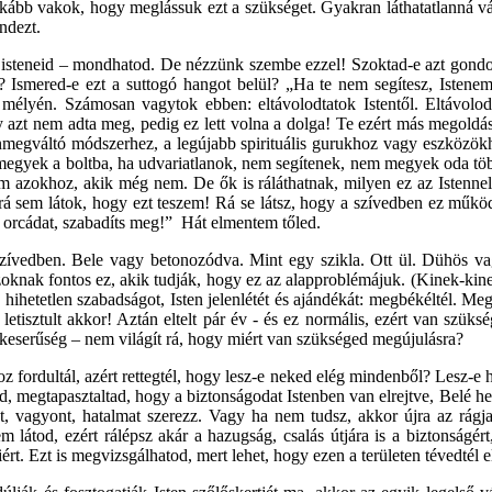
kább vakok, hogy meglássuk ezt a szükséget. Gyakran láthatatlanná vá
ndezt.
isteneid – mondhatod. De nézzünk szembe ezzel! Szoktad-e azt gondol
? Ismered-e ezt a suttogó hangot belül? „Ha te nem segítesz, Isten
élyén. Számosan vagytok ebben: eltávolodtatok Istentől. Eltávolodt
y azt nem adta meg, pedig ez lett volna a dolga! Te ezért más megoldás
e önmegváltó módszerhez, a legújabb spirituális gurukhoz vagy eszköz
 bemegyek a boltba, ha udvariatlanok, nem segítenek, nem megyek oda t
em azokhoz, akik még nem. De ők is ráláthatnak, milyen ez az Istenne
 sem látok, hogy ezt teszem! Rá se látsz, hogy a szívedben ez műkö
m orcádat, szabadíts meg!” Hát elmentem tőled.
 szívedben. Bele vagy betonozódva. Mint egy szikla. Ott ül. Dühös v
zoknak fontos ez, akik tudják, hogy ez az alapproblémájuk. (Kinek-ki
hihetetlen szabadságot, Isten jelenlétét és ajándékát: megbékéltél. Meg
etisztult akkor! Aztán eltelt pár év - és ez normális, ezért van szükség
 keserűség – nem világít rá, hogy miért van szükséged megújulásra?
z fordultál, azért rettegtél, hogy lesz-e neked elég mindenből? Lesz-e 
d, megtapasztaltad, hogy a biztonságodat Istenben van elrejtve, Belé hel
t, vagyont, hatalmat szerezz. Vagy ha nem tudsz, akkor újra az rágja
látod, ezért rálépsz akár a hazugság, csalás útjára is a biztonságért
miért. Ezt is megvizsgálhatod, mert lehet, hogy ezen a területen tévedtél