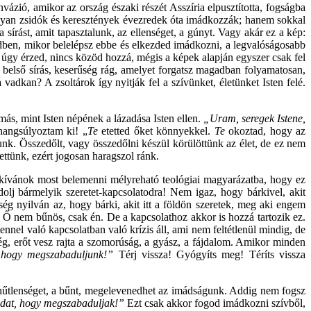
vázió, amikor az ország északi részét Asszíria elpusztította, fogságba
hogyan zsidók és keresztények évezredek óta imádkozzák; hanem sokkal
sírást, amit tapasztalunk, az ellenséget, a gúnyt. Vagy akár ez a kép:
letedben, mikor belelépsz ebbe és elkezded imádkozni, a legvalóságosabb
n úgy érzed, nincs közöd hozzá, mégis a képek alapján egyszer csak fel
 belső sírás, keserűség rág, amelyet forgatsz magadban folyamatosan,
vadkan? A zsoltárok így nyitják fel a szívünket, életünket Isten felé.
s, mint Isten népének a lázadása Isten ellen.
„Uram, seregek Istene,
hangsúlyoztam ki! „
Te
etetted őket könnyekkel.
Te
okoztad, hogy az
unk. Összedőlt, vagy összedőlni készül körülöttünk az élet, de ez nem
ttünk, ezért jogosan haragszol ránk.
 kívánok most belemenni mélyreható teológiai magyarázatba, hogy ez
olj bármelyik szeretet-kapcsolatodra! Nem igaz, hogy bárkivel, akit
ég nyilván az, hogy bárki, akit itt a földön szeretek, meg aki engem
 Ő nem bűnös, csak én. De a kapcsolathoz akkor is hozzá tartozik ez.
nnel való kapcsolatban való krízis áll, ami nem feltétlenül mindig, de
ég, erőt vesz rajta a szomorúság, a gyász, a fájdalom. Amikor minden
, hogy megszabaduljunk!”
Térj vissza! Gyógyíts meg! Téríts vissza
hűtlenséget, a bűnt, megelevenedhet az imádságunk. Addig nem fogsz
ádat, hogy megszabaduljak!”
Ezt csak akkor fogod imádkozni szívből,