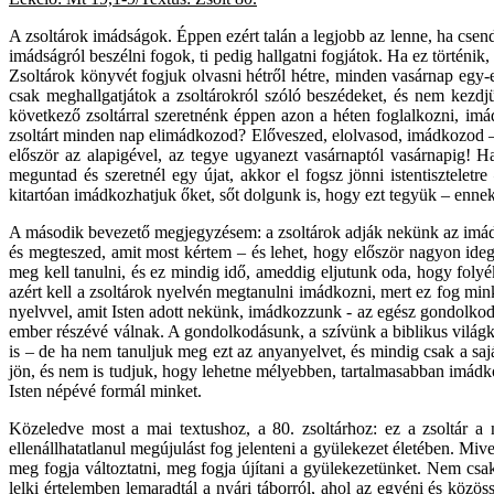
A zsoltárok imádságok. Éppen ezért talán a legjobb az lenne, ha csend
imádságról beszélni fogok, ti pedig hallgatni fogjátok. Ha ez történ
Zsoltárok könyvét fogjuk olvasni hétről hétre, minden vasárnap egy-
csak meghallgatjátok a zsoltárokról szóló beszédeket, és nem kezdjü
következő zsoltárral szeretnénk éppen azon a héten foglalkozni, imá
zsoltárt minden nap elimádkozod? Előveszed, elolvasod, imádkozod – na
először az alapigével, az tegye ugyanezt vasárnaptól vasárnapig! H
meguntad és szeretnél egy újat, akkor el fogsz jönni istentisztele
kitartóan imádkozhatjuk őket, sőt dolgunk is, hogy ezt tegyük – enne
A második bevezető megjegyzésem: a zsoltárok adják nekünk az imádság
és megteszed, amit most kértem – és lehet, hogy először nagyon id
meg kell tanulni, és ez mindig idő, ameddig eljutunk oda, hogy foly
azért kell a zsoltárok nyelvén megtanulni imádkozni, mert ez fog min
nyelvvel, amit Isten adott nekünk, imádkozzunk - az egész gondolko
ember részévé válnak. A gondolkodásunk, a szívünk a biblikus világk
is – de ha nem tanuljuk meg ezt az anyanyelvet, és mindig csak a s
jön, és nem is tudjuk, hogy lehetne mélyebben, tartalmasabban imád
Isten népévé formál minket.
Közeledve most a mai textushoz, a 80. zsoltárhoz: ez a zsoltár a
ellenállhatatlanul megújulást fog jelenteni a gyülekezet életében. M
meg fogja változtatni, meg fogja újítani a gyülekezetünket. Nem csa
lelki értelemben lemaradtál a nyári táborról, ahol az egyéni és közö