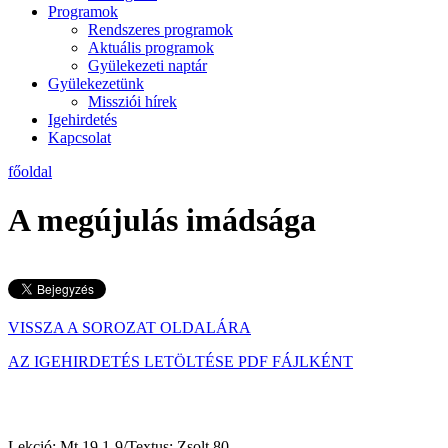
Programok
Rendszeres programok
Aktuális programok
Gyülekezeti naptár
Gyülekezetünk
Missziói hírek
Igehirdetés
Kapcsolat
főoldal
A megújulás imádsága
VISSZA A SOROZAT OLDALÁRA
AZ IGEHIRDETÉS LETÖLTÉSE PDF FÁJLKÉNT
Lekció: Mt 19,1-9/Textus:
Zsolt 80.
2018