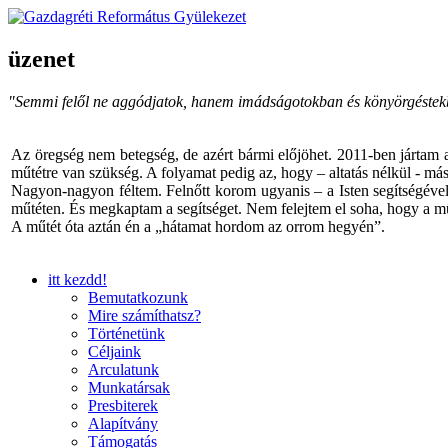
üzenet
"Semmi felől ne aggódjatok, hanem imádságotokban és könyörgéstekbe
Az öregség nem betegség, de azért bármi előjöhet. 2011-ben jártam a
műtétre van szükség. A folyamat pedig az, hogy – altatás nélkül - másh
Nagyon-nagyon féltem. Felnőtt korom ugyanis – a Isten segítségével 
műtéten. És megkaptam a segítséget. Nem felejtem el soha, hogy a mű
A műtét óta aztán én a „hátamat hordom az orrom hegyén”.
itt kezdd!
Bemutatkozunk
Mire számíthatsz?
Történetünk
Céljaink
Arculatunk
Munkatársak
Presbiterek
Alapítvány
Támogatás