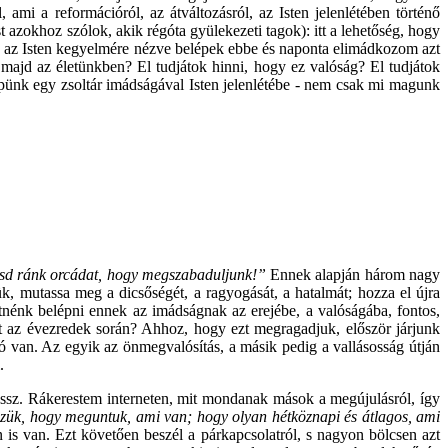
, ami a reformációról, az átváltozásról, az Isten jelenlétében történő
 azokhoz szólok, akik régóta gyülekezeti tagok): itt a lehetőség, hogy
s az Isten kegyelmére nézve belépek ebbe és naponta elimádkozom azt
 majd az életünkben? El tudjátok hinni, hogy ez valóság? El tudjátok
pünk egy zsoltár imádságával Isten jelenlétébe - nem csak mi magunk
tasd ránk orcádat, hogy megszabaduljunk!”
Ennek alapján három nagy
jük, mutassa meg a dicsőségét, a ragyogását, a hatalmát; hozza el újra
tnénk belépni ennek az imádságnak az erejébe, a valóságába, fontos,
att az évezredek során? Ahhoz, hogy ezt megragadjuk, először járjunk
zó van. Az egyik az önmegvalósítás, a másik pedig a vallásosság útján
.
ssz. Rákerestem interneten, mit mondanak mások a megújulásról, így
zük, hogy meguntuk, ami van; hogy olyan hétköznapi és átlagos, ami
 is van. Ezt követően beszél a párkapcsolatról, s nagyon bölcsen azt