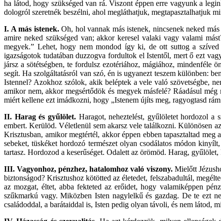
ha látod, hogy szükséged van rá. Viszont éppen erre vagyunk a legin
dologról szeretnék beszélni, ahol megláthatjuk, megtapasztalhatjuk mi
I. A más istenek.
Oh, hol vannak más istenek, nincsenek neked más 
amire neked szükséged van; akkor keresel valaki vagy valami mást
megyek.” Lehet, hogy nem mondod így ki, de ott suttog a szíved m
igazságotok tudatában duzzogva fordultok el Istentől, mert ő ezt vag
jársz a sötétségben, te fordulsz ezotériához, mágiához, mindenfél
segít. Ha szolgáltatásról van szó, én is ugyanezt teszem különben:
Istennel? Azokhoz szólok, akik beléptek a vele való szövetségbe, n
amikor nem, akkor megsértődök és megyek másfelé? Ráadásul még rá
miért kellene ezt imádkozni, hogy „Istenem újíts meg, ragyogtasd rá
II. Harag és gyűlölet.
Haragot, neheztelést, gyűlöletet hordozol a
embert. Kerülöd. Véletlenül sem akarsz vele találkozni. Különösen a
Krisztusban, amikor megtértél, akkor éppen ebben tapasztaltad meg a 
sebeket, tüskéket hordozó természet olyan csodálatos módon kinyílt, l
tartasz. Hordozod a keserűséget. Odalett az örömöd. Harag, gyűlölet,
III. Vagyonhoz, pénzhez, hatalomhoz való viszony.
Mielőtt Jézusho
biztonságod? Krisztushoz kötötted az életedet, felszabadultál, megélte
az mozgat, éltet, abba fekteted az erőidet, hogy valamiképpen pénz
szűkmarkú vagy. Miközben Isten nagylelkű és gazdag. De te ezt nem 
családoddal, a barátaiddal is, Isten pedig olyan távoli, és nem látod, 