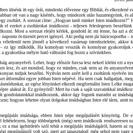
ben ülnénk itt egy órát, mindenki elővenne egy Bibliát, és elkezdené e
ik, abban ott van a nagy kísértés, hogy mindezek után hazamegyünk, és a
egy zsoltárt. A sorozat címe: „Hogyan tanít minket Isten imádkozni?” 
k el ezeket a zsoltárokat imádkozni - teljesen feleslegesen beszélünk
dkozni. Most a sorozat elején kérlek, gondold át: mi lenne, ha azt a d
ponta öt-tizenöt percet igényel. Aki pedig nem jár házicsoportba – nem t
a véletlenül nem jönnél a következő vasárnap istentiszteletre, akkor
tre – ez így működik. Ha komolyan vesszük és komolyan gyakoroljuk e
k a gyakorlása mélyre ható változást fog hozni a szívünkben.
 anyanyelvét. Lehet, hogy először furcsa lesz neked ízlelni ezt a nye
egen lesz, és azt mondod, hogy ez minden, csak nem az én anyanyelvem
ékonyan tudjuk beszélni. Nyilván nem azért kell a zsoltárok nyelvén im
ket átformálni egyre jobban Isten népévé. Ha nem csak hallgatjuk, meg
dásmódunkat, az egész lényünket elkezdi megformálni Isten Lelke maga.
épre alakul át. Ez gyönyörű! Mert ha csak a saját szavainkkal imádko
aját gondolatainkkal imádkozunk, akkor úgy fogunk maradni az imádsá
kozni; hogyan lehetne olyan dolgokat imádságban Isten elé tárni, amit
 megújulás imádsága, ebben Isten népe megújulásért könyörög. De ez
ivel feltételezem, hogy többségetek (még) nem imádkozik rendszeresen n
k ez a mai igehirdetés szól tehát a megújulás imádságáról, hanem az eg
sségi megújulásról volt szó, mert azt tapasztalod: még sehol nem vagy e