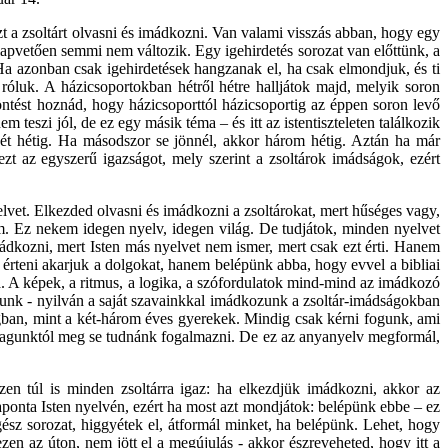
zt a zsoltárt olvasni és imádkozni. Van valami visszás abban, hogy egy
lapvetően semmi nem változik. Egy igehirdetés sorozat van előttünk, a
Ha azonban csak igehirdetések hangzanak el, ha csak elmondjuk, és ti
 róluk. A házicsoportokban hétről hétre halljátok majd, melyik soron
öntést hoznád, hogy házicsoporttól házicsoportig az éppen soron levő
eszi jól, de ez egy másik téma – és itt az istentiszteleten találkozik
 két hétig. Ha másodszor se jönnél, akkor három hétig. Aztán ha már
zt az egyszerű igazságot, mely szerint a zsoltárok imádságok, ezért
lvet. Elkezded olvasni és imádkozni a zsoltárokat, mert hűséges vagy,
. Ez nekem idegen nyelv, idegen világ. De tudjátok, minden nyelvet
ádkozni, mert Isten más nyelvet nem ismer, mert csak ezt érti. Hanem
 érteni akarjuk a dolgokat, hanem belépünk abba, hogy evvel a bibliai
 A képek, a ritmus, a logika, a szófordulatok mind-mind az imádkozó
zunk - nyilván a saját szavainkkal imádkozunk a zsoltár-imádságokban
gban, mint a két-három éves gyerekek. Mindig csak kérni fogunk, ami
 magunktól meg se tudnánk fogalmazni. De ez az anyanyelv megformál,
en túl is minden zsoltárra igaz: ha elkezdjük imádkozni, akkor az
aponta Isten nyelvén, ezért ha most azt mondjátok: belépünk ebbe – ez
ész sorozat, higgyétek el, átformál minket, ha belépünk. Lehet, hogy
zen az úton, nem jött el a megújulás - akkor észreveheted, hogy itt a