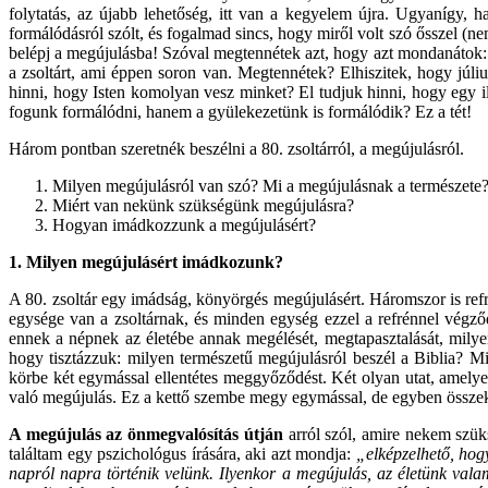
folytatás, az újabb lehetőség, itt van a kegyelem újra. Ugyanígy, ha 
formálódásról szólt, és fogalmad sincs, hogy miről volt szó ősszel (n
belépj a megújulásba! Szóval megtennétek azt, hogy azt mondanátok:
a zsoltárt, ami éppen soron van. Megtennétek? Elhiszitek, hogy júli
hinni, hogy Isten komolyan vesz minket? El tudjuk hinni, hogy egy 
fogunk formálódni, hanem a gyülekezetünk is formálódik? Ez a tét!
Három pontban szeretnék beszélni a 80. zsoltárról, a megújulásról.
Milyen megújulásról van szó? Mi a megújulásnak a természete
Miért van nekünk szükségünk megújulásra?
Hogyan imádkozzunk a megújulásért?
1.
Milyen megújulásért imádkozunk?
A 80. zsoltár egy imádság, könyörgés megújulásért. Háromszor is refr
egysége van a zsoltárnak, és minden egység ezzel a refrénnel végződik
ennek a népnek az életébe annak megélését, megtapasztalását, milye
hogy tisztázzuk: milyen természetű megújulásról beszél a Biblia? Mi
körbe két egymással ellentétes meggyőződést. Két olyan utat, amelyek
való megújulás. Ez a kettő szembe megy egymással, de egyben összekap
A megújulás az önmegvalósítás útján
arról szól, amire nekem szü
találtam egy pszichológus írására, aki azt mondja:
„elképzelhető, hog
napról napra történik velünk. Ilyenkor a megújulás, az életünk valam