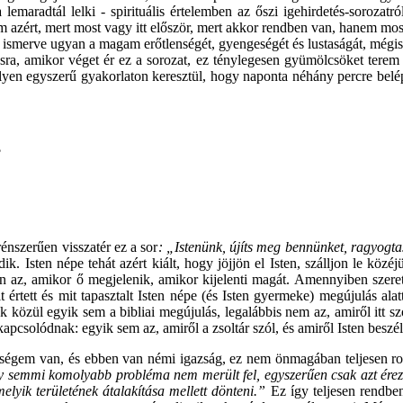
lemaradtál lelki - spirituális értelemben az őszi igehirdetés-sorozatról
em azért, mert most vagy itt először, mert akkor rendben van, hanem most
 ismerve ugyan a magam erőtlenségét, gyengeségét és lustaságát, mégi
usra, amikor véget ér ez a sorozat, ez ténylegesen gyümölcsöket terem
ilyen egyszerű gyakorlaton keresztül, hogy naponta néhány percre belé
?
énszerűen visszatér ez a sor
: „Istenünk, újíts meg bennünket, ragyog
. Isten népe tehát azért kiált, hogy jöjjön el Isten, szálljon le közé
n az, amikor ő megjelenik, amikor kijelenti magát. Amennyiben szere
t értett és mit tapasztalt Isten népe (és Isten gyermeke) megújulás al
 közül egyik sem a bibliai megújulás, legalábbis nem az, amiről itt s
csolódnak: egyik sem az, amiről a zsoltár szól, és amiről Isten beszél
kségem van, és ebben van némi igazság, ez nem önmagában teljesen ro
y semmi komolyabb probléma nem merült fel, egyszerűen csak azt érez
elyik területének átalakítása mellett dönteni.”
Ez így teljesen rendben