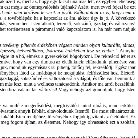
k azért is, mert az, hogy egy kicsit unalmas lett, ez egyben lehetőség
m ezt mégis az önmegvalósítás útjának? Azért, mert evvel fejezi be ezt
lül már nem közösen tervezik a jövőt. Előfordulhat az is, hogy nem a
, a továbblépés: ha a kapcsolat az ára, akkor úgy is jó. A következő
s, semmiben. Isten alkotó, teremtő, sokszínű, gazdag és változatos!
et történetesen a párommal való kapcsolatom is, ha már nem tudjuk
 tevékeny pihenés érdekében végzett minden olyan kulturális, társas,
ítőképesség helyreállítása, fokozása érdekében tesz az ember.”
Annyira
végre itt a hó, elmész a gyerekekkel hógolyózni. De rekreáció lehet az
emtve, hogy van egy ritmusa az életünknek: elfáradunk, pihenésre van
uk, mondjuk egymásnak is: pihenj, töltődj fel, rekreálódj! Egész ipar
nyében látod az imádságot is: megújulást, felfrissülést hoz. Életerő.
e gazdaggá, sokszínűvé és változatossá a világot, és tőle van bennünk a
 nem más lesz, mint a wellness tanácsadónk. Amikor ma arról beszélünk,
sten hoz valami kis változást! Vagy nehogy azt gondoljuk, hogy Isten
y
valamiféle megerősödést, megfrissülést mind rituális, mind erkölcsi
olvastunk annyit Bibliát, eltávolodtunk Istentől. De most elhatározzuk,
nkább Isten rendjéhez, törvényéhez fogjuk igazítani az életünket. Ez
 meg fogom újítani az életemet. Nehogy így olvassátok ezt a zsoltárt,