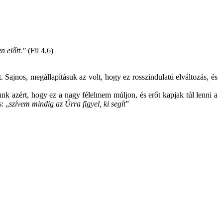
 előtt."
(Fil 4,6)
Sajnos, megállapításuk az volt, hogy ez rosszindulatú elváltozás, és
nk azért, hogy ez a nagy félelmem múljon, és erőt kapjak túl lenni a
: „
szívem mindig az Úrra figyel, ki segít
”