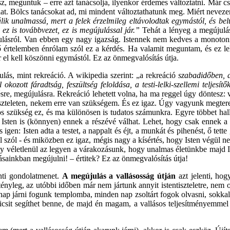
, meguntuk – erre azt tanácsolja, ilyenkor érdemes változtatni. Már csa
lat. Bölcs tanácsokat ad, mi mindent változtathatunk meg. Miért neveze
álik unalmassá, mert a felek érzelmileg eltávolodtak egymástól, és be
 ez is továbbvezet, ez is megújulással jár.”
Tehát a lényeg a megújulás
ásról. Van ebben egy nagy igazság. Istennek nem kedves a monotonitá
értelemben énrólam szól ez a kérdés. Ha valamit meguntam, és ez leh
el kell köszönni egymástól. Ez az önmegvalósítás útja.
s, mint rekreáció. A wikipedia szerint: „a rekreáció
szabadidőben, a
okozott fáradtság, feszültség feloldása, a testi-lelki-szellemi teljes
lésre, megújulásra. Rekreáció lehetett volna, ha ma reggel úgy döntesz: 
ntiszteleten, nekem erre van szükségem. És ez igaz. Úgy vagyunk megter
 szükség ez, és ma különösen is tudatos számunkra. Egyre többet hallj
 Isten is (könnyen) ennek a részévé válhat. Lehet, hogy csak ennek a fé
en: Isten adta a testet, a nappalt és éjt, a munkát és pihenést, ő tett
ől szól - és miközben ez igaz, mégis nagy a kísértés, hogy Isten végül
y véletlenül az legyen a várakozásunk, hogy unalmas életünkbe majd I
rrásainkban megújulni! – értitek? Ez az önmegvalósítás útja!
nti gondolatmenet.
A megújulás a vallásosság útján
azt jelenti, hog
tényleg, az utóbbi időben már nem jártunk annyit istentiszteletre, nem 
 járni fogunk templomba, minden nap zsoltárt fogok olvasni, sokkal i
kicsit segíthet benne, de majd én magam, a vallásos teljesítményemmel