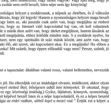
íts meg, mert unatkozom, vagy fáradt vagyok! Vagy újíts meg, hogy jó
a zsoltár nem erről beszél, Isten népe nem így könyörög!
úságos helyzet a zsoltárosnak, a népnek az életében, és ő változást
változás, hogy jól legyek! Hanem a nyomorúságos helyzet maga beszél
y Isten az, aki pusztán csak azért van, hogy megújítsa az emberi
a, hogy az Istennel való kapcsolattal baj van, ott kell valaminek
ár a másik úton azért van, hogy titeket megújítson, hanem lássátok az
kell megújulnia, ehhez kötődik minden más. S a zsoltárok nyelve, ha
zer, nem egy spirituális út száz másik között, ami azért van, hogy
aki élő, aki szeret, aki kapcsolatot akar. Ez a megújulás! Ha ebben a
nka! Mit számít, hogy éppen elfáradtál vagy nem? Persze, számít, jó
mít.
i a tapasztalat: általában valami rossz, valami kellemetlen, nevezzük
 jól. Ha elkezdjük ezt az imádságot olvasni, imádkozni, akkor olyan
nyel etetted őket, bőségesen adtál inni könnyeket. Te okoztad, hogy
rt ez egy közösségi imádság.) Gyász, fájdalom, könnyek, szomorúság,
t képével beszél Isten és a népe kapcsolatáról, és ez a képes beszéd
rágja az erdei vadkan, abból legel a mezei vad.”
Értjük ezt a képet: a