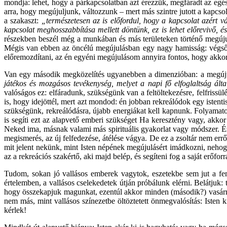
mondja: lehet, hogy a párkapcsolatban azt érezzük, megfáradt az egész
arra, hogy megújuljunk, változzunk – mert más szintre jutott a kapcso
a szakaszt:
„természetesen az is előfordul, hogy a kapcsolat azért v
kapcsolat meghosszabbítása mellett döntünk, ez is lehet előrevivő, és
részekben beszél még a munkában és más területeken történő megújul
Mégis van ebben az öncélú megújulásban egy nagy hamisság: végső 
előremozdítani, az én egyéni megújulásom annyira fontos, hogy akkor 
Van egy második megközelítés ugyanebben a dimenzióban: a megújulá
játékos és mozgásos tevékenység, melyet a napi fő elfoglaltság által 
valóságos ez: elfáradunk, szükségünk van a feltöltekezésre, felfrissü
is, hogy idejöttél, mert azt mondod: én jobban rekreálódok egy iste
szükségünk, rekreálódásra, újabb energiákat kell kapnunk. Folyamatos
is segíti ezt az alapvető emberi szükséget Ha keresztény vagy, akkor
Neked ima, másnak valami más spirituális gyakorlat vagy módszer. És ig
megismerés, az új felfedezése, átélése vágya. De ez a zsoltár nem err
mit jelent nekünk, mint Isten népének megújulásért imádkozni, nehog
az a rekreációs szakértő, aki majd belép, és segíteni fog a saját erőfo
Tudom, sokan jó vallásos emberek vagytok, eszetekbe sem jut a fe
értelemben, a vallásos cselekedetek útján próbálunk elérni. Belátjuk: 
hogy összekapjuk magunkat, ezentúl akkor minden (második?) vasárnap
nem más, mint vallásos színezetbe öltöztetett önmegvalósítás: Isten 
kérlek!