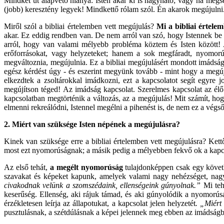
Mindkét út alapvető hiánya: Isten akár ki is hagyható; vagy ha mégs
(jobb) keresztény legyek! Mindkettő rólam szól. Én akarok megújulni. 
Miről szól a bibliai értelemben vett megújulás?
Mi a bibliai értele
akar. Ez eddig rendben van. De nem arról van szó, hogy Istennek be
arról, hogy van valami mélyebb probléma köztem és Isten között!
erőforrásokat, vagy helyzeteket; hanem a sok megfáradt, nyomorús
megváltoznia, megújulnia. Ez a bibliai megújulásért mondott imádság 
egész kérdést úgy - és eszerint megyünk tovább - mint hogy a megúj
elkezdtek a zsoltárokkal imádkozni, ezt a kapcsolatot segít egyre
megújítson téged! Az imádság kapcsolat. Szerelmes kapcsolat az élő I
kapcsolatban megtörténik a változás, az a megújulás! Mit számít, h
elmenni rekreálódni, Istennel megélni a pihenést is, de nem ez a végső
2.
Miért van szüksége Isten népének a megújulásra?
Kinek van szüksége erre a bibliai értelemben vett megújulásra? Kettő
most ezt nyomorúságnak; a másik pedig a mélyebben fekvő ok a kapc
Az első tehát,
a megélt nyomorúság
tulajdonképpen csak egy követk
szavakat és képeket kapunk, amelyek valami nagy nehézséget, nag
civakodnak velünk a szomszédaink, ellenségeink gúnyolnak.”
Mi tehá
keserűség. Ellenség, aki rájuk támad, és aki gúnyolódik a nyomorúsá
érzékletesen leírja az állapotukat, a kapcsolat jelen helyzetét
. „Miért
pusztulásnak, a szétdúlásnak a képei jelennek meg ebben az imádság