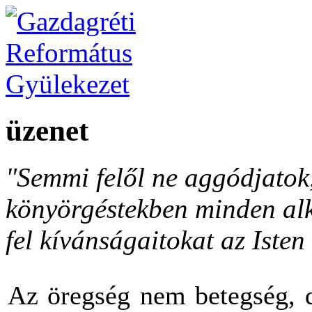
üzenet
"Semmi felől ne aggódjato
könyörgéstekben minden al
fel kívánságaitokat az Isten 
Az öregség nem betegség, d