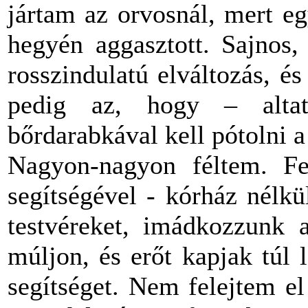
jártam az orvosnál, mert e
hegyén aggasztott. Sajnos,
rosszindulatú elváltozás, é
pedig az, hogy – alta
bőrdarabkával kell pótolni a 
Nagyon-nagyon féltem. Fe
segítségével - kórház nélk
testvéreket, imádkozzunk 
múljon, és erőt kapjak túl
segítséget. Nem felejtem e