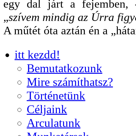
egy dal járt a fejemben,
„
szívem mindig az Úrra figye
A műtét óta aztán én a „há
itt kezdd!
Bemutatkozunk
Mire számíthatsz?
Történetünk
Céljaink
Arculatunk