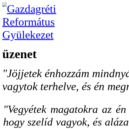
üzenet
"Jöjjetek énhozzám mindnyá
vagytok terhelve, és én meg
"Vegyétek magatokra az én 
hogy szelíd vagyok, és aláza