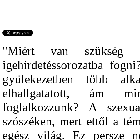
"Miért van szükség e
igehirdetéssorozatba fogni
gyülekezetben több al
elhallgatatott, ám mi
foglalkozzunk? A szexual
szószéken, mert ettől a té
egész világ. Ez persze n