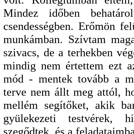
Mindez időben behatárol
csendességben. Erőmön felü
munkámban. Szívtam magam
szivacs, de a terhekben vé
mindig nem értettem ezt az
mód - mentek tovább a mag
terve nem állt meg attól, 
mellém segítőket, akik bar
gyülekezeti testvérek, h
szegődtek, és a feladataimb