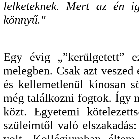
lelketeknek. Mert az én i
könnyű."
Egy évig „”kerülgetett” 
melegben. Csak azt veszed 
és kellemetlenül kínosan s
még találkozni fogtok. Így 
közt. Egyetemi kötelezetts
szüleimtől való elszakadás
volt. Kollégiumban éltem