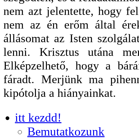
nem azt jelentette, hogy f
nem az én erőm által ére
állásomat az Isten szolgál
lenni. Krisztus utána 
Elképzelhető, hogy a bárá
fáradt. Merjünk ma pihe
kipótolja a hiányainkat.
itt kezdd!
Bemutatkozunk