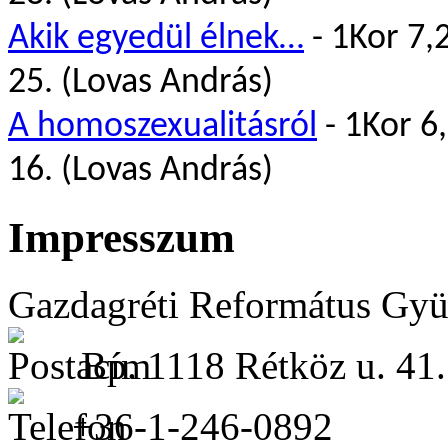
Akik egyedül élnek…
- 1Kor 7,
25. (Lovas András)
A homoszexualitásról
- 1Kor 6
16. (Lovas András)
Impresszum
Gazdagréti Református Gyü
Bp. 1118 Rétköz u. 41.
+36-1-246-0892