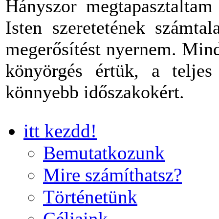
Hányszor megtapasztaltam 
Isten szeretetének számtal
megerősítést nyernem. Mind
könyörgés értük, a teljes
könnyebb időszakokért.
itt kezdd!
Bemutatkozunk
Mire számíthatsz?
Történetünk
Céljaink