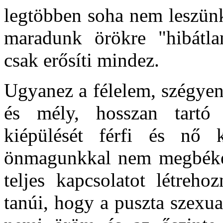
legtöbben soha nem leszünk
maradunk örökre "hibátla
csak erősíti mindez.
Ugyanez a félelem, szégyen 
és mély, hosszan tartó 
kiépülését férfi és nő k
önmagunkkal nem megbéké
teljes kapcsolatot létreh
tanúi, hogy a puszta szexua