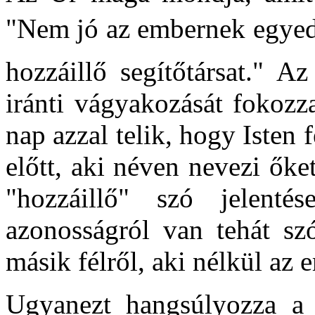
"Nem jó az embernek egyedül
hozzáillő segítőtársat." Az
iránti vágyakozását fokozza
nap azzal telik, hogy Isten 
előtt, aki néven nevezi őket
"hozzáillő" szó jelenté
azonosságról van tehát szó
másik félről, aki nélkül az 
Ugyanezt hangsúlyozza a l