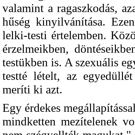
valamint a ragaszkodás, aza
hűség kinyilvánítása. Ezen
lelki-testi értelemben. Kö
érzelmeikben, döntéseikbe
testükben is. A szexuális egy
testté lételt, az egyedüll
meríti ki azt.
Egy érdekes megállapítással 
mindketten mezítelenek vol
nem szégyellték magukat." 