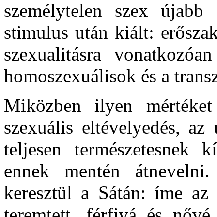
személytelen szex újabb
stimulus után kiált: erősz
szexualitásra vonatkozóa
homoszexuálisok és a transz
Miközben ilyen mértéket 
szexuális eltévelyedés, az
teljesen természetesnek k
ennek mentén átnevelni
keresztül a Sátán: íme az 
teremtett, férfivá és nővé