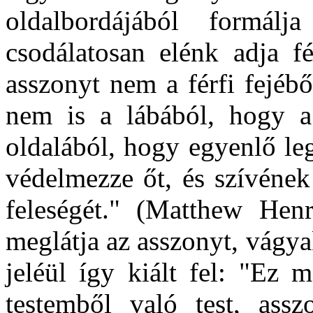
oldalbordájából formá
csodálatosan elénk adja fé
asszonyt nem a férfi fejébő
nem is a lábából, hogy a 
oldalából, hogy egyenlő leg
védelmezze őt, és szívének
feleségét." (Matthew Henr
meglátja az asszonyt, vágya
jeléül így kiált fel: "Ez 
testemből való test, ass