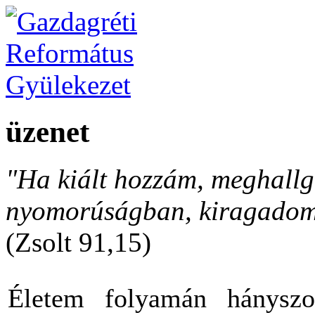
üzenet
"Ha kiált hozzám, meghallga
nyomorúságban, kiragadom 
(Zsolt 91,15)
Életem folyamán hányszo