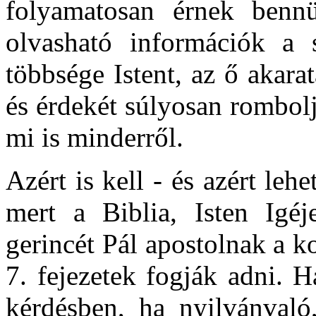
folyamatosan érnek bennü
olvasható információk a 
többsége Istent, az ő akara
és érdekét súlyosan rombol
mi is minderről.
Azért is kell - és azért lehe
mert a Biblia, Isten Igéj
gerincét Pál apostolnak a ko
7. fejezetek fogják adni. 
kérdésben, ha nyilvánvaló