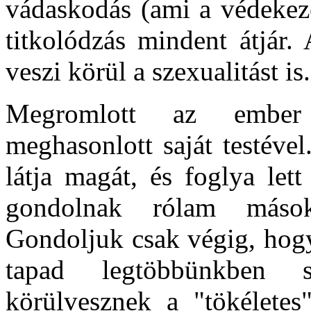
vádaskodás (ami a védekezé
titkolódzás mindent átjár.
veszi körül a szexualitást is.
Megromlott az ember 
meghasonlott saját testéve
látja magát, és foglya let
gondolnak rólam máso
Gondoljuk csak végig, hogy
tapad legtöbbünkben s
körülvesznek a "tökéletes