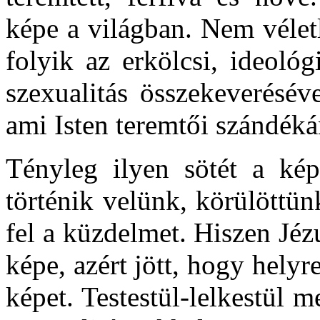
képe a világban. Nem véletl
folyik az erkölcsi, ideológ
szexualitás összekeverésév
ami Isten teremtői szándéká
Tényleg ilyen sötét a ké
történik velünk, körülöttün
fel a küzdelmet. Hiszen Jézu
képe, azért jött, hogy helyr
képet. Testestül-lelkestül