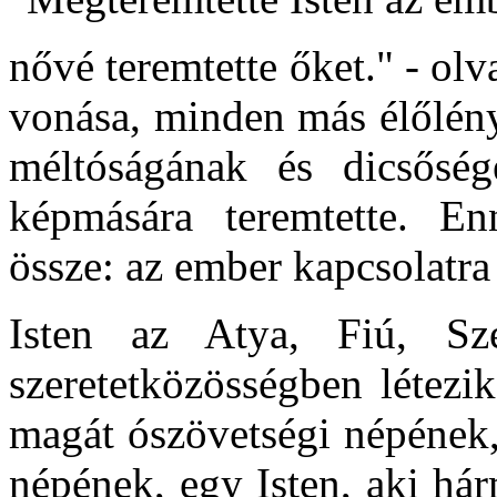
nővé teremtette őket." - ol
vonása, minden más élőlény
méltóságának és dicsőség
képmására teremtette. Enn
össze: az ember kapcsolatra 
Isten az Atya, Fiú, Sze
szeretetközösségben létezik
magát ószövetségi népének,
népének, egy Isten, aki há