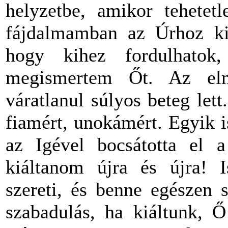
helyzetbe, amikor tehetet
fájdalmamban az Úrhoz kiá
hogy kihez fordulhato
megismertem Őt. Az el
váratlanul súlyos beteg let
fiamért, unokámért. Egyik is
az Igével bocsátotta el a
kiáltanom újra és újra! I
szereti, és benne egészen 
szabadulás, ha kiáltunk, 