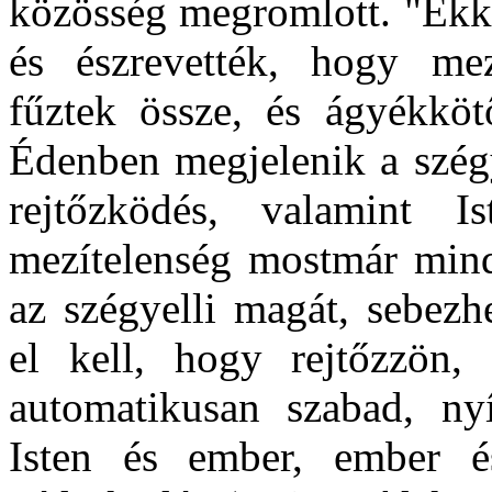
közösség megromlott. "Ekk
és észrevették, hogy mezí
fűztek össze, és ágyékköt
Édenben megjelenik a szégy
rejtőzködés, valamint 
mezítelenség mostmár minde
az szégyelli magát, sebezh
el kell, hogy rejtőzzön,
automatikusan szabad, nyí
Isten és ember, ember é