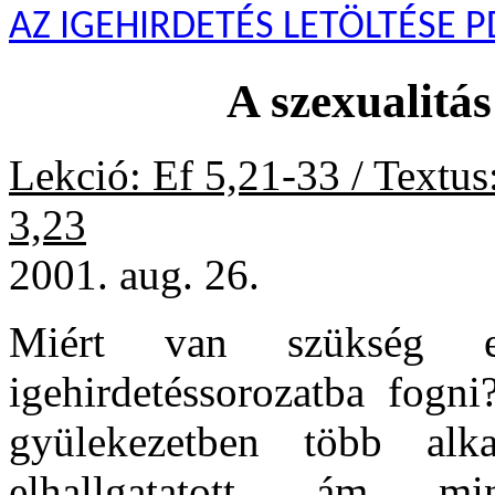
AZ IGEHIRDETÉS LETÖLTÉSE P
A szexualitás
Lekció: Ef 5,21-33 / Textu
3,23
2001. aug. 26.
Miért van szükség eg
igehirdetéssorozatba fogni
gyülekezetben több al
elhallgatatott, ám mi