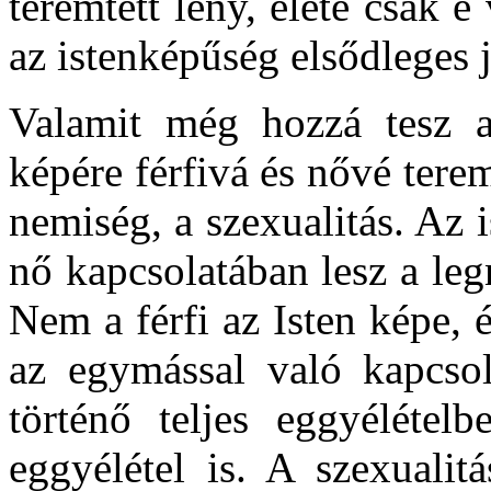
teremtett lény, élete csak e
az istenképűség elsődleges j
Valamit még hozzá tesz a 
képére férfivá és nővé terem
nemiség, a szexualitás. Az i
nő kapcsolatában lesz a leg
Nem a férfi az Isten képe, 
az egymással való kapcsol
történő teljes eggyélétel
eggyélétel is. A szexualit