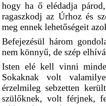
hogy ha ő elédadja párod, 
ragaszkodj az Úrhoz és szo
meg ennek lehetőségeit azok 
Befejezésül három gondola
nem könnyű, de szép elhívá
Isten elé kell vinni minde
Sokaknak volt valamilye
érzelmileg sebzetten kerül
szülőknek, volt férjnek, f