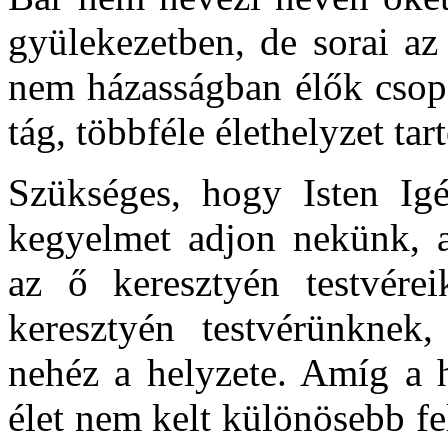
gyülekezetben, de sorai az
nem házasságban élők csopo
tág, többféle élethelyzet tar
Szükséges, hogy Isten Igéj
kegyelmet adjon nekünk, a
az ő keresztyén testvére
keresztyén testvérünknek
nehéz a helyzete. Amíg a h
élet nem kelt különösebb fe