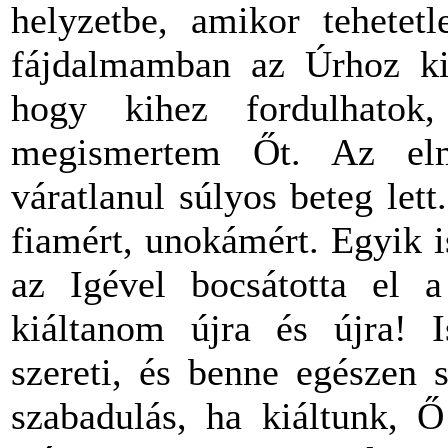
helyzetbe, amikor tehetet
fájdalmamban az Úrhoz kiá
hogy kihez fordulhato
megismertem Őt. Az el
váratlanul súlyos beteg let
fiamért, unokámért. Egyik is
az Igével bocsátotta el a
kiáltanom újra és újra! I
szereti, és benne egészen 
szabadulás, ha kiáltunk, 