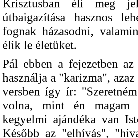
Krisztusban éli meg jel
útbaigazítása hasznos l
fognak házasodni, valamin
élik le életüket.
Pál ebben a fejezetben az 
használja a "karizma", azaz
versben így ír: "Szeretné
volna, mint én magam i
kegyelmi ajándéka van Ist
Később az "elhívás", "hiva