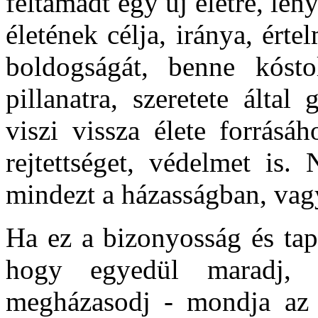
feltámadt egy új életre, lé
életének célja, iránya, ért
boldogságát, benne kósto
pillanatra, szeretete által
viszi vissza élete forrásá
rejtettséget, védelmet is.
mindezt a házasságban, va
Ha ez a bizonyosság és tapa
hogy egyedül maradj,
megházasodj - mondja az 