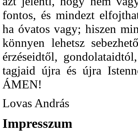
azt jelenti, hogy nem vag
fontos, és mindezt elfojth
ha óvatos vagy; hiszen min
könnyen lehetsz sebezhet
érzéseidtől, gondolataidtó
tagjaid újra és újra Isten
ÁMEN!
Lovas András
Impresszum