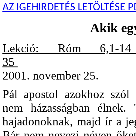
AZ IGEHIRDETÉS LETÖLTÉSE P
Akik egy
Lekció: Róm 6,1-1
35
2001. november 25.
Pál apostol azokhoz szól 
nem házasságban élnek. T
hajadonoknak, majd ír a je
Bár nem nevezi néven őket,