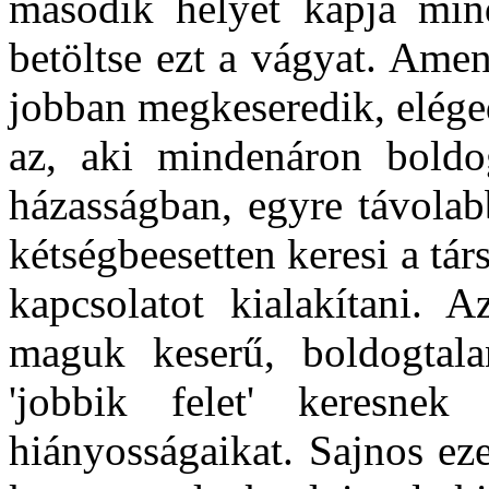
második helyet kapja min
betöltse ezt a vágyat. Amen
jobban megkeseredik, elége
az, aki mindenáron boldog
házasságban, egyre távolab
kétségbeesetten keresi a tá
kapcsolatot kialakítani. 
maguk keserű, boldogtal
'jobbik felet' keresne
hiányosságaikat. Sajnos ez