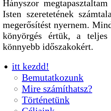
Hányszor megtapasztaltam 
Isten szeretetének számtal
megerősítést nyernem. Mind
könyörgés értük, a teljes
könnyebb időszakokért.
itt kezdd!
Bemutatkozunk
Mire számíthatsz?
Történetünk
Céljaink