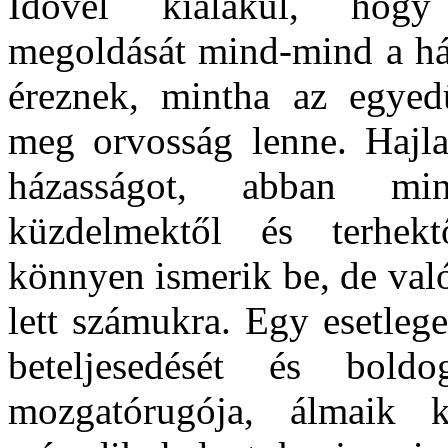
Idővel kialakul, hogy
megoldását mind-mind a ház
éreznek, mintha az egyedü
meg orvosság lenne. Hajla
házasságot, abban min
küzdelmektől és terhek
könnyen ismerik be, de val
lett számukra. Egy esetlege
beteljesedését és boldo
mozgatórugója, álmaik k