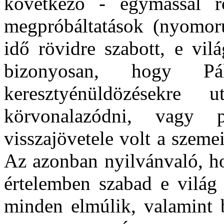
következő - egymással ro
megpróbáltatások (nyomorú
idő rövidre szabott, e vil
bizonyosan, hogy P
keresztyénüldözésekre
körvonalazódni, vagy 
visszajövetele volt a szemei
Az azonban nyilvánvaló, h
értelemben szabad e világ 
minden elmúlik, valamint 