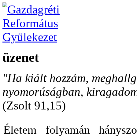
üzenet
"Ha kiált hozzám, meghallga
nyomorúságban, kiragadom 
(Zsolt 91,15)
Életem folyamán hányszo