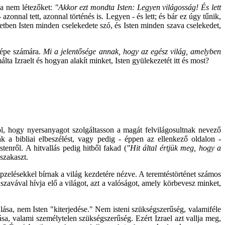
 a nem létezőket:
"Akkor ezt mondta Isten: Legyen világosság! És lett
 azonnal tett, azonnal történés is. Legyen - és lett; és bár ez úgy tűnik,
netben Isten minden cselekedete szó, és Isten minden szava cselekedet,
népe számára.
Mi a jelentősége annak, hogy az egész világ, amelyben
a Izraelt és hogyan alakít minket, Isten gyülekezetét itt és most?
, hogy nyersanyagot szolgáltasson a magát felvilágosultnak nevező
a bibliai elbeszélést, vagy pedig - éppen az ellenkező oldalon -
stenről. A hitvallás pedig hitből fakad (
"Hit által értjük meg, hogy a
szakaszt.
pzelésekkel bírnak a világ kezdetére nézve. A teremtéstörténet számos
vával hívja elő a világot, azt a valóságot, amely körbevesz minket,
lása, nem Isten "kiterjedése." Nem isteni szükségszerűség, valamiféle
ása, valami személytelen szükségszerűség. Ezért Izrael azt vallja meg,