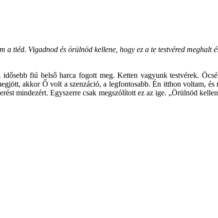
tiéd. Vigadnod és örülnöd kellene, hogy ez a te testvéred meghalt és f
z idősebb fiú belső harca fogott meg. Ketten vagyunk testvérek. Öc
megjött, akkor Ő volt a szenzáció, a legfontosabb. Én itthon voltam, é
st mindezért. Egyszerre csak megszólított ez az ige. „Örülnöd kellen