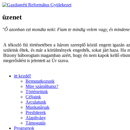
üzenet
"Ő azonban ezt mondta neki: Fiam te mindig velem vagy, és mindenem a 
A tékozló fiú történetében a három szereplő közül engem igazán a
szüleink éltek, és már a körülmények engedték, sokat járt haza. Ha 
Bizony háborogtam magamban azért, hogy én nem kapok kellő elismeré
megerősítést is jelentett az Úr szava.
itt kezdd!
Bemutatkozunk
Mire számíthatsz?
Történetünk
Céljaink
Arculatunk
Munkatársak
Presbiterek
Alapítvány
Támogatás
Programok