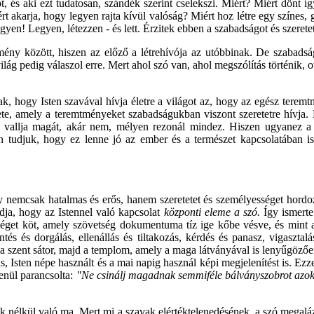
ot, és aki ezt tudatosan, szándék szerint cselekszi. Miért? Miért dönt
t akarja, hogy legyen rajta kívül valóság? Miért hoz létre egy színes, 
egyen! Legyen, létezzen - és lett. Érzitek ebben a szabadságot és szer
ény között, hiszen az előző a létrehívója az utóbbinak. De szabadság
ilág pedig válaszol erre. Mert ahol szó van, ahol megszólítás történik, o
, hogy Isten szavával hívja életre a világot az, hogy az egész terem
te, amely a teremtményeket szabadságukban viszont szeretetre hívja. Ka
vallja magát, akár nem, mélyen rezonál mindez. Hiszen ugyanez a mi
udjuk, hogy ez lenne jó az ember és a természet kapcsolatában is; 
y nemcsak hatalmas és erős, hanem szeretetet és személyességet hordoz
dja, hogy az Istennel való kapcsolat
központi eleme a szó.
Így ismerte 
éget köt, amely szövetség dokumentuma tíz ige kőbe vésve, és mint ame
 intés és dorgálás, ellenállás és tiltakozás, kérdés és panasz, vigasz
 szent sátor, majd a templom, amely a maga látványával is lenyűgözően b
is, Isten népe használt és a mai napig használ képi megjelenítést is. E
lenül parancsolta:
"Ne csinálj magadnak semmiféle bálványszobrot azokn
 nélkül való ma. Mert mi a szavak elértéktelenedésének, a szó megalá