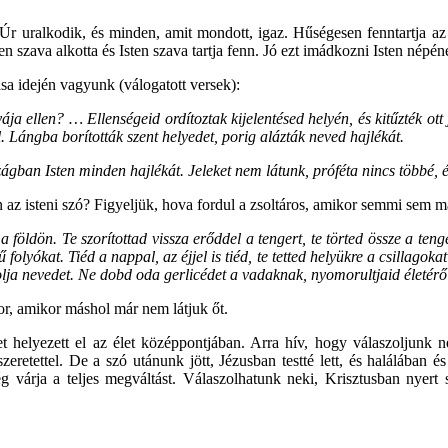
r uralkodik, és minden, amit mondott, igaz. Hűségesen fenntartja az é
n szava alkotta és Isten szava tartja fenn. Jó ezt imádkozni Isten nép
ása idején vagyunk (válogatott versek):
ája ellen? … Ellenségeid ordítoztak kijelentésed helyén, és kitűzték ott
. Lángba borították szent helyedet, porig alázták neved hajlékát.
ágban Isten minden hajlékát. Jeleket nem látunk, próféta nincs többé, 
az isteni szó? Figyeljük, hova fordul a zsoltáros, amikor semmi sem m
a földön. Te szorítottad vissza erőddel a tengert, te törted össze a teng
izű folyókat. Tiéd a nappal, az éjjel is tiéd, te tetted helyükre a csillago
olja nevedet. Ne dobd oda gerlicédet a vadaknak, nyomorultjaid életéről
r, amikor máshol már nem látjuk őt.
etet helyezett el az élet középpontjában. Arra hív, hogy válaszoljun
retettel. De a szó utánunk jött, Jézusban testté lett, és halálában és 
még várja a teljes megváltást. Válaszolhatunk neki, Krisztusban nyert