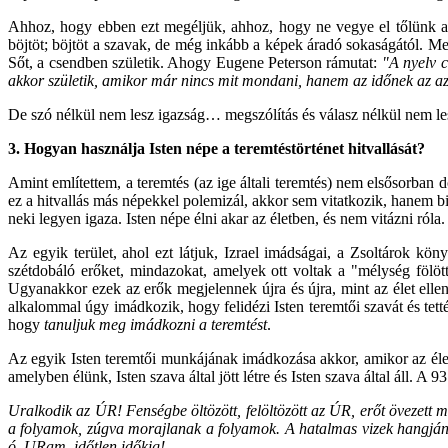
Ahhoz, hogy ebben ezt megéljük, ahhoz, hogy ne vegye el tőlünk az i
böjtöt; böjtöt a szavak, de még inkább a képek áradó sokaságától. Mert
Sőt, a csendben születik. Ahogy Eugene Peterson rámutat:
"A nyelv c
akkor születik, amikor már nincs mit mondani, hanem az időnek az az 
De szó nélkül nem lesz igazság… megszólítás és válasz nélkül nem le
3. Hogyan használja Isten népe a teremtéstörténet hitvallását?
Amint említettem, a teremtés (az ige általi teremtés) nem elsősorban 
ez a hitvallás más népekkel polemizál, akkor sem vitatkozik, hanem bi
neki legyen igaza. Isten népe élni akar az életben, és nem vitázni róla.
Az egyik terület, ahol ezt látjuk, Izrael imádságai, a Zsoltárok kön
szétdobáló erőket, mindazokat, amelyek ott voltak a "mélység fölötti 
Ugyanakkor ezek az erők megjelennek újra és újra, mint az élet elle
alkalommal úgy imádkozik, hogy felidézi Isten teremtői szavát és tettét
hogy
tanuljuk meg imádkozni a teremtést
.
Az egyik Isten teremtői munkájának imádkozása akkor, amikor az élet 
amelyben élünk, Isten szava által jött létre és Isten szava által áll. A 9
Uralkodik az ÚR! Fenségbe öltözött, felöltözött az ÚR, erőt övezett
a folyamok, zúgva morajlanak a folyamok. A hatalmas vizek hangjá
ó, URam, időtlen időkig!