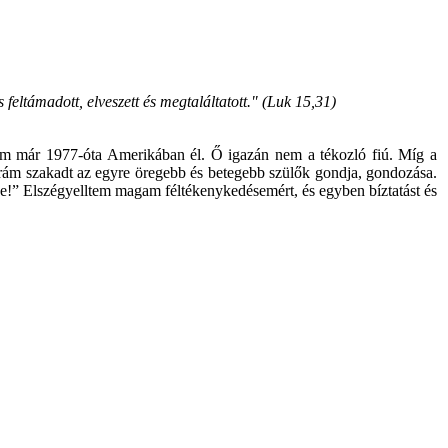
eltámadott, elveszett és megtaláltatott." (Luk 15,31)
sém már 1977-óta Amerikában él. Ő igazán nem a tékozló fiú. Míg a
s rám szakadt az egyre öregebb és betegebb szülők gondja, gondozása.
e!” Elszégyelltem magam féltékenykedésemért, és egyben bíztatást és