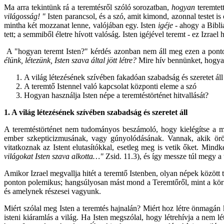
Ma arra tekintünk rá a teremtésről szóló sorozatban,
hogyan
teremtet
világosság! "
Isten parancsol, és a szó, amit kimond, azonnal testet is 
mintha két mozzanat lenne, valójában egy. Isten
igéje
- ahogy a Biblia
tett; a semmiből életre hívott valóság. Isten igéjével teremt - ez Izrael h
A "hogyan teremt Isten?" kérdés azonban nem áll meg ezen a ponton
élünk, létezünk, Isten szava által jött létre?
Mire hív bennünket, hogyan 
A világ létezésének szívében fakadóan szabadság és szeretet áll
A teremtő Istennel való kapcsolat központi eleme a szó
Hogyan használja Isten népe a teremtéstörténet hitvallását?
1. A világ létezésének szívében szabadság és szeretet áll
A teremtéstörténet nem tudományos beszámoló, hogy kielégítse a m
ember szkepticizmusának, vagy gúnyolódásának. Vannak, akik öröm
vitatkoznak az Istent elutasítókkal, esetleg meg is vetik őket. Mindkét
világokat Isten szava alkotta…"
Zsid. 11.3), és így messze túl megy a
Amikor Izrael megvallja hitét a teremtő Istenben, olyan népek között
ponton polemikus; hangsúlyosan mást mond a Teremtőről, mint a körn
és amelynek részesei vagyunk.
Miért szólal meg Isten a teremtés hajnalán? Miért hoz létre önmagán 
isteni kiáramlás a világ. Ha Isten megszólal, hogy létrehívja a nem l