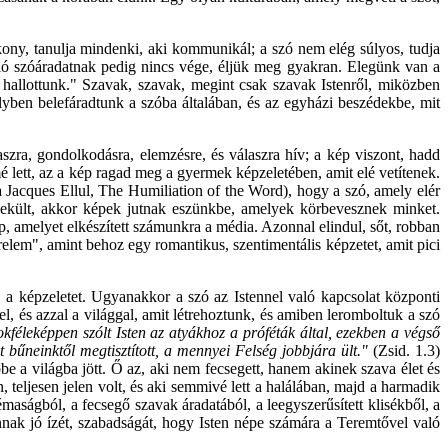
kony, tanulja mindenki, aki kommunikál; a szó nem elég súlyos, tudja
való szóáradatnak pedig nincs vége, éljük meg gyakran. Elegünk van a
hallottunk." Szavak, szavak, megint csak szavak Istenről, miközben
yben belefáradtunk a szóba általában, és az egyházi beszédekbe, mit
szra, gondolkodásra, elemzésre, és válaszra hív; a kép viszont, hadd
 lett, az a kép ragad meg a gyermek képzeletében, amit elé vetítenek.
a Jacques Ellul, The Humiliation of the Word), hogy a szó, amely elér
enekült, akkor képek jutnak eszünkbe, amelyek körbevesznek minket.
, amelyet elkészített számunkra a média. Azonnal elindul, sőt, robban
elem", amint behoz egy romantikus, szentimentális képzetet, amit pici
a képzeletet. Ugyanakkor a szó az Istennel való kapcsolat központi
 és azzal a világgal, amit létrehoztunk, és amiben leromboltuk a szó
kféleképpen szólt Isten az atyákhoz a próféták által, ezekben a végső
bűneinktől megtisztított, a mennyei Felség jobbjára ült."
(Zsid. 1.3)
 ebbe a világba jött. Ő az, aki nem fecsegett, hanem akinek szava élet és
, teljesen jelen volt, és aki semmivé lett a halálában, majd a harmadik
maságból, a fecsegő szavak áradatából, a leegyszerűsített klisékből, a
nnak jó ízét, szabadságát, hogy Isten népe számára a Teremtővel való