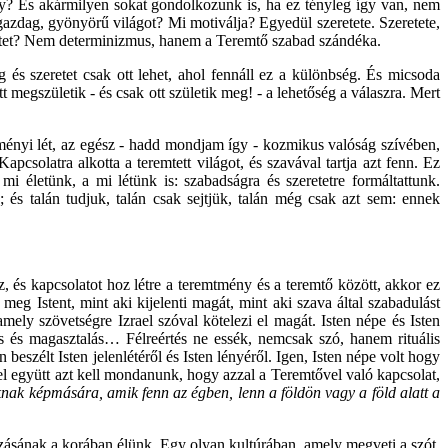
 így? És akármilyen sokat gondolkozunk is, ha ez tényleg így van, nem
gazdag, gyönyörű világot? Mi motiválja? Egyedül szeretete. Szeretete,
etetet? Nem determinizmus, hanem a Teremtő szabad szándéka.
 és szeretet csak ott lehet, ahol fennáll ez a különbség. És micsoda
tt megszületik - és csak ott születik meg! - a lehetőség a válaszra. Mert
tményi lét, az egész - hadd mondjam így - kozmikus valóság szívében,
pcsolatra alkotta a teremtett világot, és szavával tartja azt fenn. Ez
 életünk, a mi létünk is: szabadságra és szeretetre formáltattunk.
és talán tudjuk, talán csak sejtjük, talán még csak azt sem: ennek
, és kapcsolatot hoz létre a teremtmény és a teremtő között, akkor ez
meg Istent, mint aki kijelenti magát, mint aki szava által szabadulást
ly szövetségre Izrael szóval kötelezi el magát. Isten népe és Isten
talás és magasztalás… Félreértés ne essék, nemcsak szó, hanem rituális
eszélt Isten jelenlétéről és Isten lényéről. Igen, Isten népe volt hogy
zzel együtt azt kell mondanunk, hogy azzal a Teremtővel való kapcsolat,
ak képmására, amik fenn az égben, lenn a földön vagy a föld alatt a
zásának a korában élünk. Egy olyan kultúrában, amely megveti a szót,