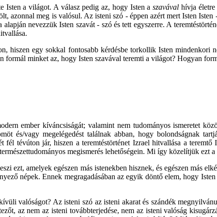
te Isten a világot. A válasz pedig az, hogy Isten a
szavával
hívja életre
ölt, azonnal meg is valósul. Az isteni szó - éppen azért mert Isten Isten -
 alapján nevezzük Isten szavát - szó és tett egyszerre. A teremtéstörté
itvallása.
, hiszen egy sokkal fontosabb kérdésbe torkollik Isten mindenkori 
formál minket az, hogy Isten szavával teremti a világot? Hogyan formált
odern ember kíváncsiságát; valamint nem tudományos ismeretet közöl
öt és/vagy megelégedést találnak abban, hogy bolondságnak tartják 
 fél tévúton jár, hiszen a teremtéstörténet Izrael hitvallása a teremtő I
 természettudományos megismerés lehetőségein. Mi így közelítjük ezt a 
 teszi ezt, amelyek egészen más istenekben hisznek, és egészen más elké
yező népek. Ennek megragadásában az egyik döntő elem, hogy Isten sza
kívüli valóságot? Az isteni szó az isteni akarat és szándék megnyilvánu
étezőt, az nem az isteni továbbterjedése, nem az isteni valóság kisugárz