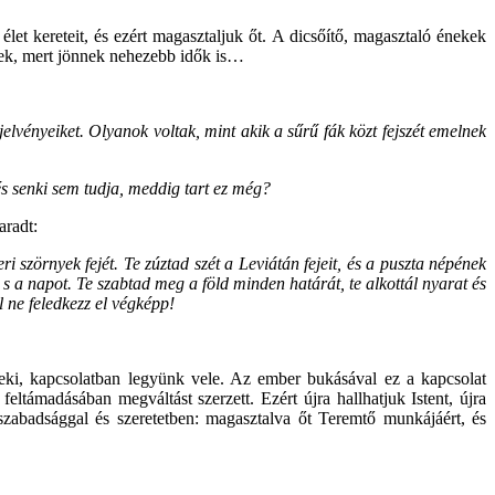
let kereteit, és ezért magasztaljuk őt. A dicsőítő, magasztaló énekek
ének, mert jönnek nehezebb idők is…
 jelvényeiket. Olyanok voltak, mint akik a sűrű fák közt fejszét emelnek
és senki sem tudja, meddig tart ez még?
aradt:
eri szörnyek fejét. Te zúztad szét a Leviátán fejeit, és a puszta népének
kat s a napot. Te szabtad meg a föld minden határát, te alkottál nyarat és
 ne feledkezz el végképp!
k neki, kapcsolatban legyünk vele. Az ember bukásával ez a kapcsolat
feltámadásában megváltást szerzett. Ezért újra hallhatjuk Istent, újra
 szabadsággal és szeretetben: magasztalva őt Teremtő munkájáért, és