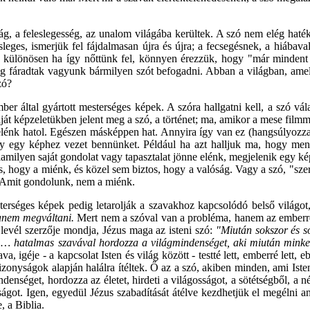
g, a feleslegesség, az unalom világába kerültek. A szó nem elég haté
sleges, ismerjük fel fájdalmasan újra és újra; a fecsegésnek, a hiába
, különösen ha így nőttünk fel, könnyen érezzük, hogy "már mindent 
g fáradtak vagyunk bármilyen szót befogadni. Abban a világban, amel
zó?
r által gyártott mesterséges képek. A szóra hallgatni kell, a szó vála
át képzeletükben jelent meg a szó, a történet; ma, amikor a mese filmmé
 belénk hatol. Egészen másképpen hat. Annyira így van ez (hangsúlyozz
hogy egy képhez vezet bennünket. Például ha azt halljuk ma, hogy m
ilyen saját gondolat vagy tapasztalat jönne elénk, megjelenik egy kép
, hogy a miénk, és közel sem biztos, hogy a valóság. Vagy a szó, "szer
 Amit gondolunk, nem a miénk.
rséges képek pedig letarolják a szavakhoz kapcsolódó belső világot, 
hanem megváltani.
Mert nem a szóval van a probléma, hanem az emberrel,
t levél szerzője mondja, Jézus maga az isteni szó:
"Miután sokszor és so
 Ő … hatalmas szavával hordozza a világmindenséget, aki miután minket 
ava, igéje - a kapcsolat Isten és világ között - testté lett, emberré lett,
bizonyságok alapján halálra ítéltek. Ő az a szó, akiben minden, ami Isten
enséget, hordozza az életet, hirdeti a világosságot, a sötétségből, a né
got. Igen, egyedül Jézus szabadítását átélve kezdhetjük el megélni a
e, a Biblia.