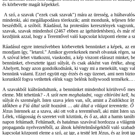
és körbevette magát képekkel.
A szó, a szavak ("ezek csak szavak") mára az üresség, a hiábavalósá
mindenki, aki megállapodásra törekszik; amit mondunk, teljesen fele
beszédből, a szóból. Ráadásul, ha protestáns keresztények vagyunk
szavak, szavak mindenhol (2467 ebben az igehirdetésben), és már ré
kezdjünk azzal, hogy a Teremtővel való kapcsolat központi eleme a s
Ráadásul egyre intenzívebben körbevettek bennünket a képek, az embe
mondjam így, "letarol." Amikor gyerekeknek mesét olvastak régen, saj
A szóval lehet vitatkozni, viaskodni, a kép viszont eláraszt minket,
bennünket, elvesztette igazi súlyát, és csak akként van értéke, a
Ahelyett, hogy azon gondolkodnánk, ki vagy mi a menekült, vagy valam
bennünk valami. Ezzel együtt egy érzés és egy üzenet, ami nem biztos
korunktól fogva vetítettek elénk vagy belénk hollywoodi termékek…
A szavakból kiábrándultunk, a bennünket mindenhol körülvevő meste
eleme. Mit tehetünk? -
A szót nem meghaladni, vagy eltörölni kell, 
súlyát és szentségét. Isten szava jelen van, sőt, amint a Zsidókhoz ír
időkben a Fiú által szólt hozzánk … aki által a világot teremtette.
Jézus Istennek az a szava, aki ott volt a teremtésnél, aki mint Isten sz
Lélek, világosság és szeretet volt köztünk, és ő az, akit a hamis tanú
napon feltámadt. Feltámadt, és hatalmas szavával hordozza a világmind
propaganda nyelvezetéből, az álnok kétértelműségekből való szabadsá
kapcsolat központi eleme a szó, az ige, a testté lett Jézus, és az írott ig