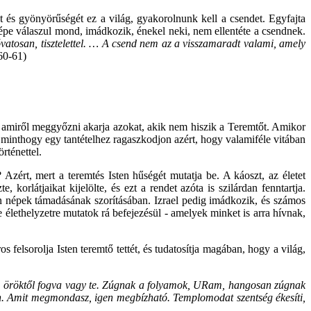
t és gyönyörűségét ez a világ, gyakorolnunk kell a csendet. Egyfajta
n népe válaszul mond, imádkozik, énekel neki, nem ellentéte a csendnek.
vatosan, tisztelettel. … A csend nem az a visszamaradt valami, amely
60-61)
agy amiről meggyőzni akarja azokat, akik nem hiszik a Teremtőt. Amikor
, minthogy egy tantételhez ragaszkodjon azért, hogy valamiféle vitában
rténettel.
 Azért, mert a teremtés Isten hűségét mutatja be. A káoszt, az életet
korlátjaikat kijelölte, és ezt a rendet azóta is szilárdan fenntartja.
en népek támadásának szorításában. Izrael pedig imádkozik, és számos
le élethelyzetre mutatok rá befejezésül - amelyek minket is arra hívnak,
elsorolja Isten teremtő tettét, és tudatosítja magában, hogy a világ,
óta, öröktől fogva vagy te. Zúgnak a folyamok, URam, hangosan zúgnak
. Amit megmondasz, igen megbízható. Templomodat szentség ékesíti,