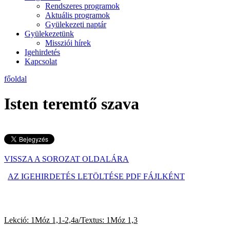
Rendszeres programok
Aktuális programok
Gyülekezeti naptár
Gyülekezetünk
Missziói hírek
Igehirdetés
Kapcsolat
főoldal
Isten teremtő szava
VISSZA A SOROZAT OLDALÁRA
AZ IGEHIRDETÉS LETÖLTÉSE PDF FÁJLKÉNT
Lekció: 1Móz 1,1-2,4a/Textus: 1Móz 1,3
2016