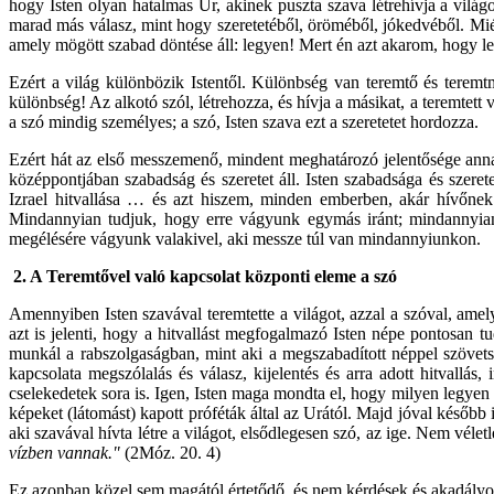
hogy Isten olyan hatalmas Úr, akinek puszta szava létrehívja a világ
marad más válasz, mint hogy szeretetéből, öröméből, jókedvéből. Miér
amely mögött szabad döntése áll: legyen! Mert én azt akarom, hogy l
Ezért a világ különbözik Istentől. Különbség van teremtő és teremtm
különbség! Az alkotó szól, létrehozza, és hívja a másikat, a teremtett v
a szó mindig személyes; a szó, Isten szava ezt a szeretetet hordozza.
Ezért hát az első messzemenő, mindent meghatározó jelentősége annak
középpontjában szabadság és szeretet áll. Isten szabadsága és szerete
Izrael hitvallása … és azt hiszem, minden emberben, akár hívőnek 
Mindannyian tudjuk, hogy erre vágyunk egymás iránt; mindannyian t
megélésére vágyunk valakivel, aki messze túl van mindannyiunkon.
2. A Teremtővel való kapcsolat központi eleme a szó
Amennyiben Isten szavával teremtette a világot, azzal a szóval, amel
azt is jelenti, hogy a hitvallást megfogalmazó Isten népe pontosan tu
munkál a rabszolgaságban, mint aki a megszabadított néppel szövets
kapcsolata megszólalás és válasz, kijelentés és arra adott hitvallás,
cselekedetek sora is. Igen, Isten maga mondta el, hogy milyen legyen a
képeket (látomást) kapott próféták által az Urától. Majd jóval később 
aki szavával hívta létre a világot, elsődlegesen szó, az ige. Nem vélet
vízben vannak."
(2Móz. 20. 4)
Ez azonban közel sem magától értetődő, és nem kérdések és akadályok