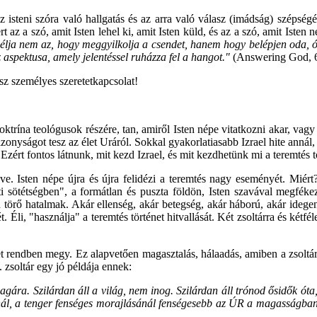
steni szóra való hallgatás és az arra való válasz (imádság) szépségé
 az a szó, amit Isten lehel ki, amit Isten küld, és az a szó, amit Iste
élja nem az, hogy meggyilkolja a csendet, hanem hogy belépjen oda, ó
aspektusa, amely jelentéssel ruházza fel a hangot."
(Answering God, 
sz személyes szeretetkapcsolat!
doktrína teológusok részére, tan, amiről Isten népe vitatkozni akar, v
zonyságot tesz az élet Uráról. Sokkal gyakorlatiasabb Izrael hite annál
 Ezért fontos látnunk, mit kezd Izrael, és mit kezdhetünk mi a teremtés tö
yve. Isten népe újra és újra felidézi a teremtés nagy eseményét. Miért?
sötétségben", a formátlan és puszta földön, Isten szavával megfékezte, 
n törő hatalmak. Akár ellenség, akár betegség, akár háború, akár ideg
. Éli, "használja" a teremtés történet hitvallását. Két zsoltárra és kétfé
rendben megy. Ez alapvetően magasztalás, hálaadás, amiben a zsoltáros f
3. zsoltár egy jó példája ennek:
 magára. Szilárdan áll a világ, nem inog. Szilárdan áll trónod ősidők 
nál, a tenger fenséges morajlásánál fenségesebb az ÚR a magasságban