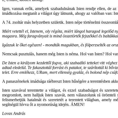
Igen, vannak erők, amelyek szabadulnának Isten rendje ellen, de az Ú
imádkozása megtanít a világot úgy látnunk, ahogy az valóban van: Iste
A 74. zsoltár más helyzetben születik. Isten népe történelmi összeoml
Miért vetettél el, Istenem, oly régóta, miért lángol haragod legelőd ny
magasra. Még faragványait is mind összetörték fejszékkel és baltákkal
Igázzuk le őket egészen! - mondták magukban, és fölperzselték az orsz
Nemcsak pusztulás, hanem még Isten is néma. Hol van Isten? Hol van 
De Isten a királyom kezdettől fogva, aki szabadító tetteket vitt véghez 
adtad eledelül. Te fakasztottál forrást és patakot, te szárítottál ki bőv
telet. Erre emlékezz, URam, mert ellenség gyaláz, és bolond nép csúf
A panaszénekek imádsága ráébreszt Isten hűségére a teremtésben akko
Isten szavával teremtette a világot, és ezzel szabadságot és szeret
megromlott, nem halljuk Isten szavát, nem válaszolunk rá örömteli sze
felismerhetjük hatalmát és szeretetét a teremtett világban, amely 
segítségül hívva őt a nyomorúság idején. ÁMEN!
Lovas András