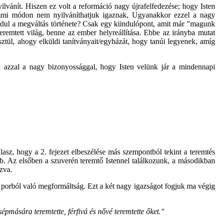
vánít. Hiszen ez volt a reformáció nagy újrafelfedezése; hogy Isten
semmi módon nem nyilváníthatjuk igaznak, Ugyanakkor ezzel a nagy
indul a megváltás története? Csak egy kiindulópont, amit már "magunk
eremtett világ, benne az ember helyreállítása. Ebbe az irányba mutat
esztül, ahogy elküldi tanítványait/egyházát, hogy tanúi legyenek, amíg
 azzal a nagy bizonyossággal, hogy Isten velünk jár a mindennapi
álasz, hogy a 2. fejezet elbeszélése más szempontból tekint a teremtés
b. Az elsőben a szuverén teremtő Istennel találkozunk, a másodikban
zva.
 porból való megformáltság. Ezt a két nagy igazságot fogjuk ma végig
mására teremtette, férfivá és nővé teremtette őket."