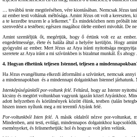
… továbbá teste megtörésében, vére kiontásában. Nemcsak Jézus tanítá
az ember testi voltának méltósága. Amint Jézus ott volt a kereszten, k
a te kezedbe teszem le a lelkemet." És mindeközben nem próbált iste
szenvedést a testében; egészen magához ölelte emberi mivoltát. De nem
Amint szemléljük őt, megértjük, hogy ő értünk volt ez az ember. Ő
engedelmessége, élete és halála által a helyére kerüljön. Hogy amin
gyógyulni az ember. Mert Jézus az Atya iránti nyitottsága megnyitja
szeretete az Atya iránt a mi szívünkben is bizalmat munkál. És ahogy J
4. Hogyan élhetünk teljesen Istennel, teljesen a mindennapokban
Ha Jézus evangéliuma elkezdi átformálni a szívünket, nemcsak annyi 
a mindennapokban és a mindennapi dolgainkban Istennel járhatunk. Ne
Istenképüségünktől por-voltunk felé.
Feltárul, hogy az Istenre nyito
kicsiny és megtört voltunkban vagyunk igazán közel Atyánkhoz. Minél
adott helyzetben és körülmények között élünk, testben (talán beteg
hiszen innen nyílunk meg a mi teremtő Atyánk felé.
Por-voltunkból Isten felé.
A másik oldalról nézve por-voltunkat, m
Mindenben, ami testi, evilági, mindennapos dolgainkhoz kapcsolódik,
eseményeket, és felismerhetjük: hol és hogyan volt jelen velünk.