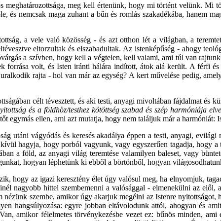
 meghatározottsága, meg kell értenünk, hogy mi történt velünk. Mi tör
őle, és nemcsak maga zuhant a bűn és romlás szakadékába, hanem magáva
ottság, a vele való közösség - és azt otthon lét a világban, a teremt
ltévesztve eltorzultak és elszabadultak. Az istenképűség - ahogy teo
óvárgás a szívben, hogy kell a végtelen, kell valami, ami túl van rajtun
orrása volt, és Isten iránti hálára indított, átok alá került. A férfi é
ki uralkodik rajta - hol van már az egység? A kert művelése pedig, am
ttságában célt tévesztett, és aki testi, anyagi mivoltában fájdalmat é
nyitottság és a földhöz/testhez kötöttség szabad és szép harmóniája elve
tőt egymás ellen, ami azt mutatja, hogy nem találjuk már a harmóniát: I
óság utáni vágyódás és keresés akadálya éppen a testi, anyagi, evilág
kívül hagyja, hogy porból vagyunk, vagy egyszerűen tagadja, hogy a te
giában a föld, az anyagi világ teremtése valamilyen baleset, vagy bünt
agunkat, hogyan léphetünk ki ebből a börtönből, hogyan világosodhatun
ik, hogy az igazi keresztény élet úgy valósul meg, ha elnyomjuk, tagad
inél nagyobb hittel szembemenni a valósággal - elmenekülni az elől, a
 nézünk szembe, amikor úgy akarjuk megélni az Istenre nyitottságot, h
ilyen hangsúlyozása: egyre jobban eltávolodunk attól, ahogyan és amit 
 Van, amikor félelmetes törvénykezésbe vezet ez: bűnös minden, ami e