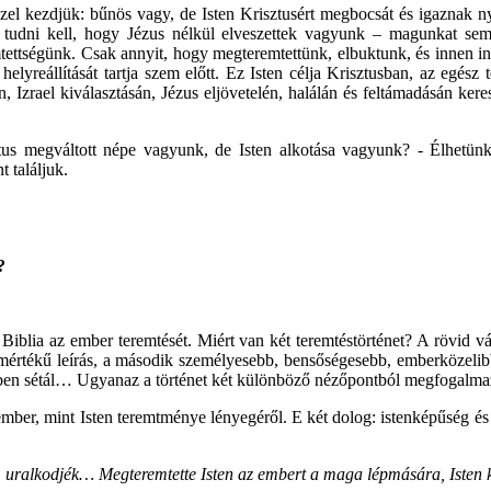
l kezdjük: bűnös vagy, de Isten Krisztusért megbocsát és igaznak nyil
dig tudni kell, hogy Jézus nélkül elveszettek vagyunk – magunkat 
remtettségünk. Csak annyit, hogy megteremtettünk, elbuktunk, és innen 
yreállítását tartja szem előtt. Ez Isten célja Krisztusban, az egész t
, Izrael kiválasztásán, Jézus eljövetelén, halálán és feltámadásán ker
tus megváltott népe vagyunk, de Isten alkotása vagyunk? - Élhetünk
 találjuk.
?
 Biblia az ember teremtését. Miért van két teremtéstörténet? A rövid v
s mértékű leírás, a második személyesebb, bensőségesebb, emberközelib
rtben sétál… Ugyanaz a történet két különböző nézőpontból megfogalma
mber, mint Isten teremtménye lényegéről. E két dolog: istenképűség és
ralkodjék… Megteremtette Isten az embert a maga lépmására, Isten kép