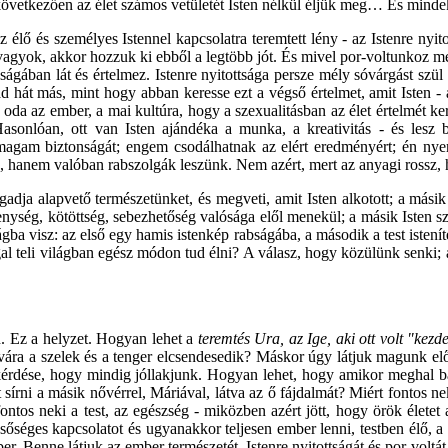
övetkezően az élet számos vetületét Isten nélkül éljük meg… És mindek
élő és személyes Istennel kapcsolatra teremtett lény - az Istenre nyitot
agyok, akkor hozzuk ki ebből a legtöbb jót. És mivel por-voltunkoz mé
lóságában lát és értelmez. Istenre nyitottsága persze mély sóvárgást 
d hát más, mint hogy abban keresse ezt a végső értelmet, amit Isten -
k oda az ember, a mai kultúra, hogy a szexualitásban az élet értelmét kere
. Hasonlóan, ott van Isten ajándéka a munka, a kreativitás - és les
magam biztonságát; engem csodálhatnak az elért eredményért; én nyer
, hanem valóban rabszolgák leszünk. Nem azért, mert az anyagi rossz, h
gadja alapvető természetünket, és megveti, amit Isten alkotott; a másik
ékenység, kötöttség, sebezhetőség valósága elől menekül; a másik Isten 
ságba visz: az első egy hamis istenkép rabságába, a második a test isteníté
al teli világban egész módon tud élni? A válasz, hogy közülünk senki;
n. Ez a helyzet. Hogyan lehet a
teremtés Ura, az Ige, aki ott volt "kezd
zavára a szelek és a tenger elcsendesedik? Máskor úgy látjuk magunk e
 kérdése, hogy mindig jóllakjunk. Hogyan lehet, hogy amikor meghal b
sírni a másik nővérrel, Máriával, látva az ő fájdalmát? Miért fontos 
 fontos neki a test, az egészség - miközben azért jött, hogy örök élete
nsőséges kapcsolatot és ugyanakkor teljesen ember lenni, testben élő, a
ember. Benne látjuk az ember természetét, Istenre nyitottságát és por-v