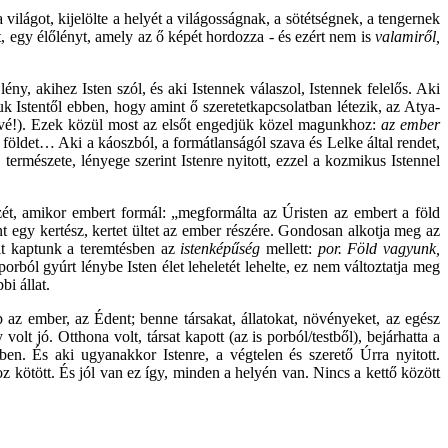
ilágot, kijelölte a helyét a világosságnak, a sötétségnek, a tengernek
t, egy élőlényt, amely az ő képét hordozza - és ezért nem is
valamiről,
ény, akihez Isten szól, és aki Istennek válaszol, Istennek felelős. Aki
 Istentől ebben, hogy amint ő szeretetkapcsolatban létezik, az Atya-
ővé!). Ezek közül most az elsőt engedjük közel magunkhoz:
az ember
és földet… Aki a káoszból, a formátlanságól szava és Lelke által rendet,
rmészete, lényege szerint Istenre nyitott, ezzel a kozmikus Istennel
zét, amikor embert formál: „megformálta az Úristen az embert a föld
 egy kertész, kertet ültet az ember részére. Gondosan alkotja meg az
mit kaptunk a teremtésben az
istenképűség
mellett:
por. Föld vagyunk,
orból gyúrt lénybe Isten élet leheletét lehelte, ez nem változtatja meg
i állat.
ap az ember, az Édent; benne társakat, állatokat, növényeket, az egész
lt jó. Otthona volt, társat kapott (az is porból/testből), bejárhatta a
ében. És aki ugyanakkor Istenre, a végtelen és szerető Úrra nyitott.
rhoz kötött. És jól van ez így, minden a helyén van. Nincs a kettő között