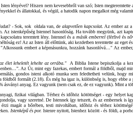
Isten lényével? Hiszen nem kevesebbről van szó; Isten megteremtette a v
övényekkel és állatokkal, és végül, a hatodik napon megalkot még valami
udat? - Sok, sok oldala van, de
alapvetően kapcsolat.
Az ember az a l
em. Az istenképűség Istennel hasonlóság. Ha tovább megyünk, azt kaptuk
kapcsolatra teremtett lény. Istennel és a
másik emberrel
(férfivé és n
 méltóság ez! Az az Isten áll előttünk, aki kezdetben teremtette az eget 
g: "Alkossunk embert a képmásunkra, hozzánk hasonlóvá…" Az ember, te
 élet leheletét lehelte az orrába."
A Biblia Istene bepiszkolja a ke
denben…”. Az Úr, mint egy fazekas, embert formál a földből, majd mint
formálás, gondos isteni alkotó munka sem feledtetheti velünk, hogy 
 földből formált (2.18). És még ha igaz is, különbség is, hogy ebbe a p
0% ásványi anyag. Ez vagyunk (nem csak ez, de ez vagyunk). Mint a több
y anyagi, fizikai világban. Térhez és időhöz kötöttséget - egy helyet k
olja, vagy szeretné. De Istennek így tetszett, és az embernek is így vo
l érzi magát a bőrében, testi mivoltában, időhöz és térhez kötöttség
zeken.
Istenképű és por.
Istenre nyitott, Istenhez között - és földi, a po