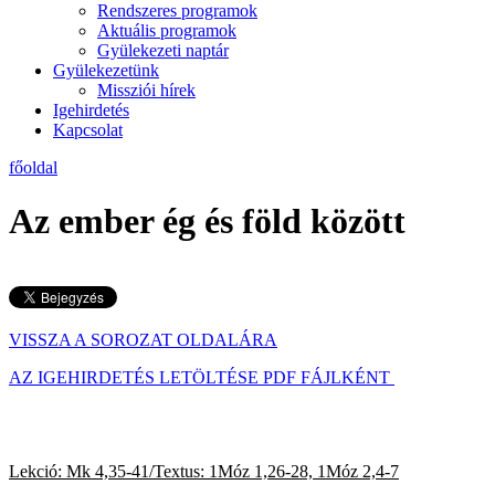
Rendszeres programok
Aktuális programok
Gyülekezeti naptár
Gyülekezetünk
Missziói hírek
Igehirdetés
Kapcsolat
főoldal
Az ember ég és föld között
VISSZA A SOROZAT OLDALÁRA
AZ IGEHIRDETÉS LETÖLTÉSE PDF FÁJLKÉNT
Lekció: Mk 4,35-41/Textus:
1Móz 1,26-28, 1Móz 2,4-7
20