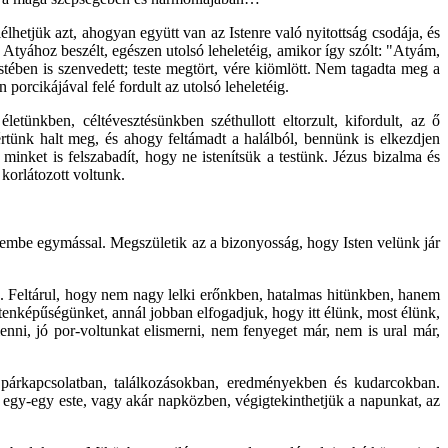
hetjük azt, ahogyan együtt van az Istenre való nyitottság csodája, és
z Atyához beszélt, egészen utolsó leheletéig, amikor így szólt: "Atyám,
tében is szenvedett; teste megtört, vére kiömlött. Nem tagadta meg a
orcikájával felé fordult az utolsó leheletéig.
tünkben, céltévesztésünkben széthullott eltorzult, kifordult, az ő
értünk halt meg, és ahogy feltámadt a halálból, bennünk is elkezdjen
inket is felszabadít, hogy ne istenítsük a testünk. Jézus bizalma és
 korlátozott voltunk.
zembe egymással. Megszületik az a bizonyosság, hogy Isten velünk jár
. Feltárul, hogy nem nagy lelki erőnkben, hatalmas hitünkben, hanem
enképűségünket, annál jobban elfogadjuk, hogy itt élünk, most élünk,
nni, jó por-voltunkat elismerni, nem fenyeget már, nem is ural már,
 párkapcsolatban, találkozásokban, eredményekben és kudarcokban.
 egy-egy este, vagy akár napközben, végigtekinthetjük a napunkat, az