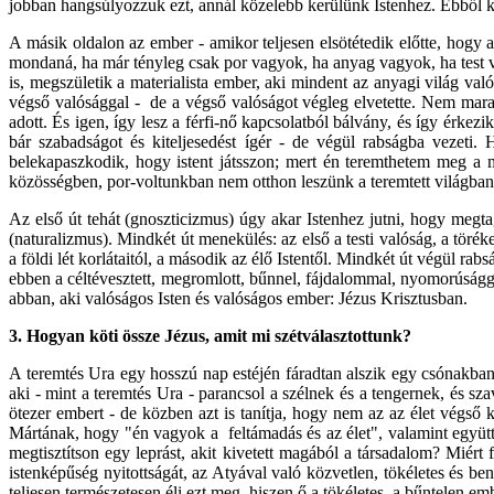
jobban hangsúlyozzuk ezt, annál közelebb kerülünk Istenhez. Ebből k
A másik oldalon az ember - amikor teljesen elsötétedik előtte, hogy az 
mondaná, ha már tényleg csak por vagyok, ha anyag vagyok, ha test v
is, megszületik a materialista ember, aki mindent az anyagi világ va
végső valósággal - de a végső valóságot végleg elvetette. Nem mara
adott. És igen, így lesz a férfi-nő kapcsolatból bálvány, és így érkezi
bár szabadságot és kiteljesedést ígér - de végül rabságba vezeti
belekapaszkodik, hogy istent játsszon; mert én teremthetem meg a 
közösségben, por-voltunkban nem otthon leszünk a teremtett világban
Az első út tehát (gnoszticizmus) úgy akar Istenhez jutni, hogy megta
(naturalizmus). Mindkét út menekülés: az első a testi valóság, a tör
a földi lét korlátaitól, a második az élő Istentől. Mindkét út végül rab
ebben a céltévesztett, megromlott, bűnnel, fájdalommal, nyomorúságg
abban, aki valóságos Isten és valóságos ember: Jézus Krisztusban.
3. Hogyan köti össze Jézus, amit mi szétválasztottunk?
A teremtés Ura egy hosszú nap estéjén fáradtan alszik egy csónakba
aki - mint a teremtés Ura - parancsol a szélnek és a tengernek, és s
ötezer embert - de közben azt is tanítja, hogy nem az az élet végső
Mártának, hogy "én vagyok a feltámadás és az élet", valamint együtt 
megtisztítson egy leprást, akit kivetett magából a társadalom? Miért
istenképűség nyitottságát, az Atyával való közvetlen, tökéletes és be
teljesen természetesen éli ezt meg, hiszen ő a tökéletes, a bűntelen 