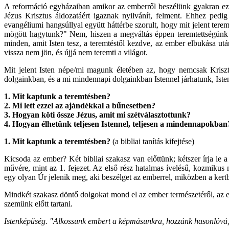
A reformáció egyházaiban amikor az emberről beszélünk gyakran ezze
Jézus Krisztus áldozatáért igaznak nyilvánít, felment. Ehhez pe
evangéliumi hangsúllyal együtt háttérbe szorult, hogy mit jelent te
mögött hagytunk?" Nem, hiszen a megváltás éppen teremtettségünk hel
minden, amit Isten tesz, a teremtéstől kezdve, az ember elbukása után
vissza nem jön, és újjá nem teremti a világot.
Mit jelent Isten népe/mi magunk életében az, hogy nemcsak Krisz
dolgainkban, és a mi mindennapi dolgainkban Istennel járhatunk, Istent
1. Mit kaptunk a teremtésben?
2. Mi lett ezzel az ajándékkal a bűnesetben?
3. Hogyan köti össze Jézus, amit mi szétválasztottunk?
4. Hogyan élhetünk teljesen Istennel, teljesen a mindennapokban
1. Mit kaptunk a teremtésben?
(a bibliai tanítás kifejtése)
Kicsoda az ember? Két bibliai szakasz van előttünk; kétszer írja le a
művére, mint az 1. fejezet. Az első rész hatalmas ívelésű, kozmiku
egy olyan Úr jelenik meg, aki beszélget az emberrel, miközben a ke
Mindkét szakasz döntő dolgokat mond el az ember természetéről, az e
szemünk előtt tartani.
Istenképűség. "Alkossunk embert a képmásunkra, hozzánk hasonlóvá, u