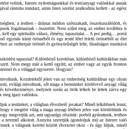
tént velünk, Istenre nyitottságunkkal és testi/anyagi valónkkal annak
l rántotta mindazt, amin Isten szerint uralkodnia kellett - az egész
ettségben, a testben - drámai módon szétszakadt, összekuszálódott, és
lógusok fogalmaznak - összetört. Nem szűnt meg, az ember továbbra is
k, kell egy spirituális válasz, élmény, tapasztalat… A por pedig… porrá
s nő egymás iránti öröméből és egy testté létel feletti öröméből az élet
elyben az emberpár örömét és gyönyörűségét lelte, fáradságos munkává
s küszködést tapasztal? Különböző korokban, különböző kultúrákban más
szett.
Nem megy már a kettő együtt, az ember vagy az egyik fronton
stennel és a világgal egyszerre. Hogyan?
i mivoltunk. Kezdetektől jelen van az emberiség kultúráiban egy olyan
sti, evilági mivoltunk, sőt maga a bennünket körülvevő anyagi világ
etés következménye, melynek során az örök lelkek be lettek zárva egy
k meg igazi valónkra.
juk a testünket, a világban élvezhető javakat? Minél lelkibbnek lenni,
hogy e megtört világ a maga anyagi létében jelen van körülöttünk és
ogy megvetjük azt, ami ugyanígy részünk: porból gyúrattunk, testben
a teremtő alkotott. Annyira szeretjük (gondoljuk mi) az Istenre való
nnek a világnak keretei között élvezetet okoz - és úgy látjuk, minél