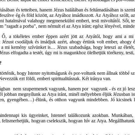
sában és tetteiben, hanem Jézus halálában és feltámadásában is szemlél
ifeszítve ég és föld között, az Atyához imádkozott. Az Atyához szólt, a
ni hatalmával valahogy megmenekülni emberi, testi mivoltától. Sőt, tes
 "ragadt a porba", nem némult el az Atya iránt; egész lényével, minden p
, a tökéletes ember éppen azért jött az Atyától, hogy ami a mi éle
t Jézust csodáljuk és imádjuk azért, ahogy értünk volt ember, ahogy 
 a mi kemény szívünket is… Jézus szabadsága, hogy leteszi az életét, m
ézus elfogadta a testét, úgy mi is magunkhoz ölelhetjük törékeny, testi,
?
történik, hogy Istenre nyitottságunk és por-voltunk nem állnak többé s
vezzük ezt földi, emberi spiritualitásnak. Két iránya van.
ttságban nem szupermenek vagyunk, hanem por vagyunk - és ez jó lesz
 jobban megnyílunk az Atya iránt, minél mélyebben éljük Jézusban ist
ben, gyengében…) élünk, és otthon vagyunk mindebben. Jó kicsinek le
indennapi kis ügyeinket, Istennel találkozunk azokban. Munkában,
 felismerhetjük, hogyan cselekszik, hogyan hív az Atya. Megállhatunk