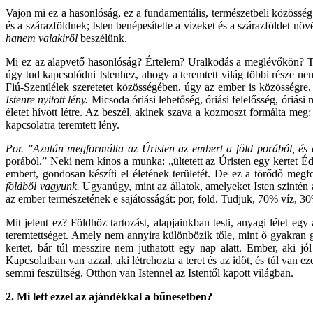
Vajon mi ez a hasonlóság, ez a fundamentális, természetbeli közösség 
és a szárazföldnek; Isten benépesítette a vizeket és a szárazföldet n
hanem valakiről
beszélünk.
Mi ez az alapvető hasonlóság? Értelem? Uralkodás a meglévőkön? T
úgy tud kapcsolódni Istenhez, ahogy a teremtett világ többi része n
Fiú-Szentlélek szeretetet közösségében, úgy az ember is közösségre, 
Istenre nyitott lény.
Micsoda óriási lehetőség, óriási felelősség, óriási
életet hívott létre. Az beszél, akinek szava a kozmoszt formálta me
kapcsolatra teremtett lény.
Por. "Azután megformálta az Úristen az embert a föld porából, és az
porából.” Neki nem kínos a munka: „ültetett az Úristen egy kertet É
embert, gondosan készíti el életének területét. De ez a törődő meg
földből vagyunk.
Ugyanúgy, mint az állatok, amelyeket Isten szintén a
az ember természetének e sajátosságát: por, föld. Tudjuk, 70% víz, 3
Mit jelent ez? Földhöz tartozást, alapjainkban testi, anyagi létet eg
teremtettséget. Amely nem annyira különbözik tőle, mint ő gyakran gond
kertet, bár túl messzire nem juthatott egy nap alatt. Ember, aki jó
Kapcsolatban van azzal, aki létrehozta a teret és az időt, és túl van e
semmi feszültség. Otthon van Istennel az Istentől kapott világban.
2. Mi lett ezzel az ajándékkal a bűnesetben?