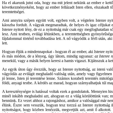
Ha el akarunk jutni oda, hogy ma mit jelent nekünk az ember e kettős
következményeként, hogy az ember fellázadt Isten ellen, elszakadt t
teremtettséget.
Ami annyira szépen együtt volt, egyben volt, a végtelen Istenre nyit
káoszba fordult. A vágyak megmaradtak, de helyes és igaz céljukat e
Istenre nyitott lény, de ez a nyitottság már csak egy megfoghatatlan s
lesz. Ami testben, evilági létünkben, a teremtettségben gyönyörűségek f
fájdalommal történő továbbadása lett. A nő vágyódik a férfi után, a
lett.
Hogyan éljük a mindennapokat - hogyan él az ember, aki Istenre nyito
és más módon, de a lényeg, úgy látom, mindig ugyanaz:
az Istenre 
menekül, vagy a másik helyen keresi a hamis vigaszt. Kijátsszuk a ket
Az egyik úton úgy érezzük, hogy az Istenre nyitottság, az isteni val
vágyódás az evilágit meghaladó valóság után, amely vagy figyelmen 
jó lenne, Isten jó teremtése lenne. Számos korabeli teremtés mitoló
földi, anyagi testbe. A kérdés az marad, hogyan szárnyalhatjuk túl m
A kereszténységre is hatással voltak ezek a gondolatok. Mennyien hisz
minél inkább meghaladni azt, ahogyan ez a világ körülöttünk van; m
bennünk. Ez vezet ahhoz a rajongáshoz, amikor a valósággal már nem
élünk. Észre sem vesszük, hogyan tesz torzzá az Istenre nyitottság 
nyitottságot, hogy közben lenézzük, megvetjük azt, amit ő alkotott.