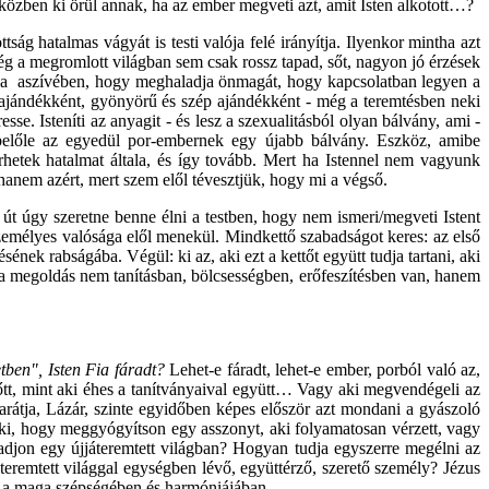
özben ki örül annak, ha az ember megveti azt, amit Isten alkotott…?
tság hatalmas vágyát is testi valója felé irányítja. Ilyenkor mintha azt
g a megromlott világban sem csak rossz tapad, sőt, nagyon jó érzések
szül a aszívében, hogy meghaladja önmagát, hogy kapcsolatban legyen a
 ajándékként, gyönyörű és szép ajándékként - még a teremtésben neki
sse. Isteníti az anyagit - és lesz a szexualitásból olyan bálvány, ami -
z belőle az egyedül por-embernek egy újabb bálvány. Eszköz, amibe
hetek hatalmat általa, és így tovább. Mert ha Istennel nem vagyunk
anem azért, mert szem elől tévesztjük, hogy mi a végső.
 út úgy szeretne benne élni a testben, hogy nem ismeri/megveti Istent
személyes valósága elől menekül. Mindkettő szabadságot keres: az első
sének rabságába. Végül: ki az, aki ezt a kettőt együtt tudja tartani, aki
 a megoldás nem tanításban, bölcsességben, erőfeszítésben van, hanem
etben", Isten Fia fáradt?
Lehet-e fáradt, lehet-e ember, porból való az,
lőtt, mint aki éhes a tanítványaival együtt… Vagy aki megvendégeli az
arátja, Lázár, szinte egyidőben képes először azt mondani a gyászoló
neki, hogy meggyógyítson egy asszonyt, aki folyamatosan vérzett, vagy
t adjon egy újjáteremtett világban? Hogyan tudja egyszerre megélni az
 teremtett világgal egységben lévő, együttérző, szerető személy? Jézus
oltát a maga szépségében és harmóniájában…