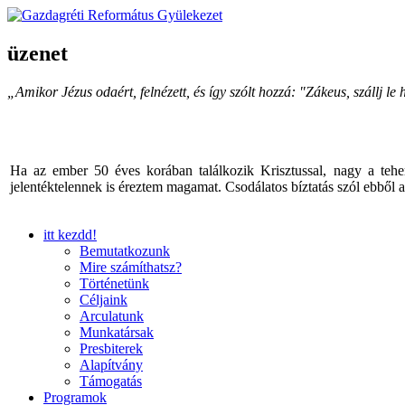
üzenet
„Amikor Jézus odaért, felnézett, és így szólt hozzá: "Zákeus, szállj 
Ha az ember 50 éves korában találkozik Krisztussal, nagy a tehe
jelentéktelennek is éreztem magamat. Csodálatos bíztatás szól ebből
itt kezdd!
Bemutatkozunk
Mire számíthatsz?
Történetünk
Céljaink
Arculatunk
Munkatársak
Presbiterek
Alapítvány
Támogatás
Programok