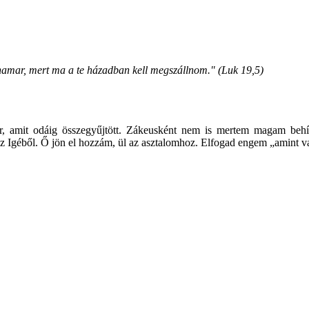
le hamar, mert ma a te házadban kell megszállnom." (Luk 19,5)
r, amit odáig összegyűjtött. Zákeusként nem is mertem magam behív
 az Igéből. Ő jön el hozzám, ül az asztalomhoz. Elfogad engem „amint 