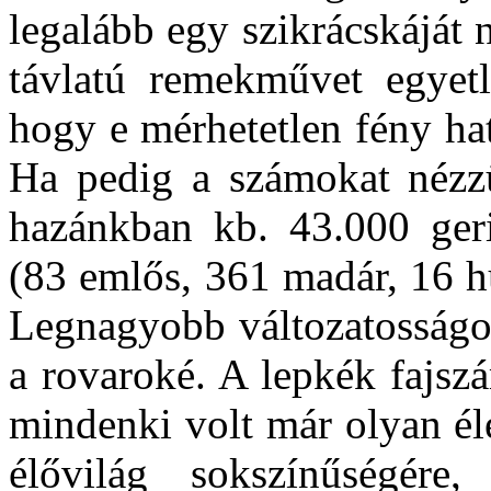
legalább egy szikrácskáját n
távlatú remekművet egyetle
hogy e mérhetetlen fény ha
Ha pedig a számokat nézz
hazánkban kb. 43.000 gerin
(83 emlős, 361 madár, 16 hü
Legnagyobb változatosságot
a rovaroké. A lepkék fajsz
mindenki volt már olyan él
élővilág sokszínűségére