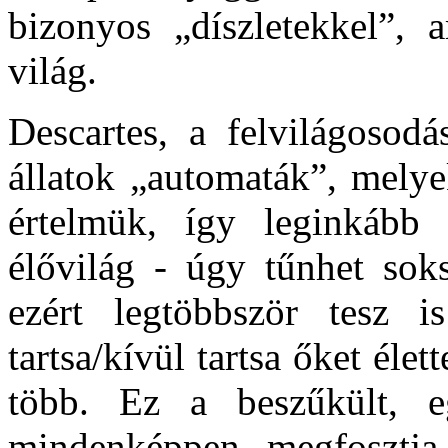
bizonyos „díszletekkel”, 
világ.
Descartes, a felvilágosod
állatok „automaták”, mely
értelmük, így leginkább 
élővilág - úgy tűnhet soks
ezért legtöbbször tesz 
tartsa/kívül tartsa őket éle
több. Ez a beszűkült, e
mindenképpen megfosztja