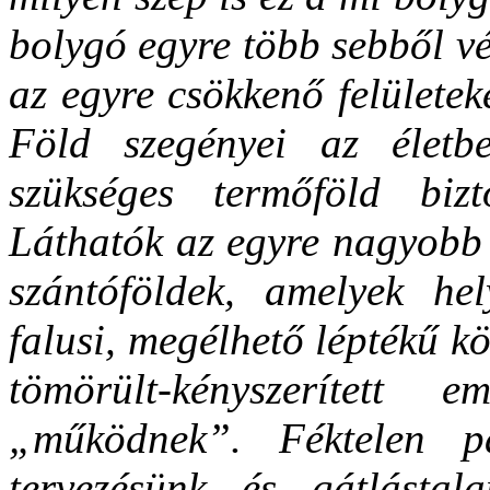
bolygó egyre több sebből vér
az egyre csökkenő felületek
Föld szegényei az életb
szükséges termőföld biz
Láthatók az egyre nagyobb 
szántóföldek, amelyek he
falusi, megélhető léptékű k
tömörült-kényszerített 
„működnek”. Féktelen p
tervezésünk és gátlástal