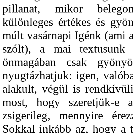
pillanat, mikor belegon
különleges értékes és gy
múlt vasárnapi Igénk (ami a
szólt), a mai textusunk
önmagában csak gyönyö
nyugtázhatjuk: igen, valób
alakult, végül is rendkívül
most, hogy szeretjük-e a
zsigerileg, mennyire ére
Sokkal inkább az, hogy a t