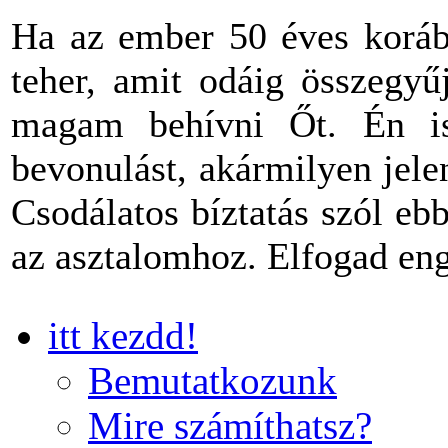
Ha az ember 50 éves korába
teher, amit odáig összegyű
magam behívni Őt. Én is
bevonulást, akármilyen jel
Csodálatos bíztatás szól eb
az asztalomhoz. Elfogad en
itt kezdd!
Bemutatkozunk
Mire számíthatsz?