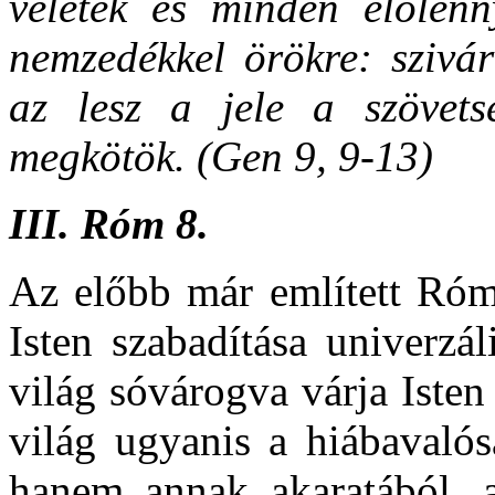
veletek és minden élőlénn
nemzedékkel örökre: szivár
az lesz a jele a szövets
megkötök. (Gen 9, 9-13)
III.
Róm 8.
Az előbb már említett Róma
Isten szabadítása univerzál
világ sóvárogva várja Isten
világ ugyanis a hiábavalós
hanem annak akaratából, a