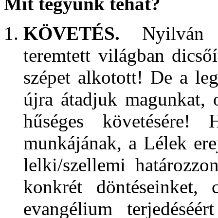
Mit tegyünk tehát?
KÖVETÉS.
Nyilván g
teremtett világban dicső
szépet alkotott! De a le
újra átadjuk magunkat, 
hűséges követésére! 
munkájának, a Lélek ere
lelki/szellemi határoz
konkrét döntéseinket, 
evangélium terjedéséé