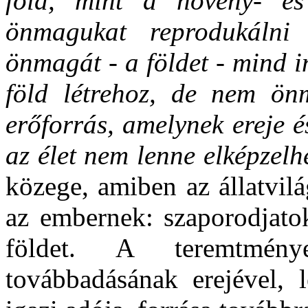
föld, mint a növény- és 
önmagukat reprodukálni 
önmagát - a földet - mind i
föld létrehoz, de nem önm
erőforrás, amelynek ereje é
az élet nem lenne elképzelh
közege, amiben az állatvil
az embernek: szaporodjatok
földet. A teremtmény
továbbadásának erejével, 