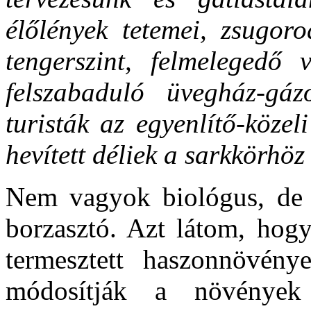
élőlények tetemei, zsugoro
tengerszint, felmelegedő 
felszabaduló üvegház-gáz
turisták az egyenlítő-közel
hevített déliek a sarkkörhöz
Nem vagyok biológus, de a
borzasztó. Azt látom, hogy
termesztett haszonnövén
módosítják a növények t