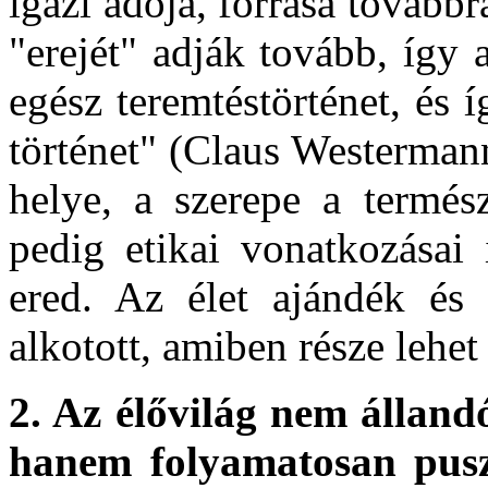
igazi adója, forrása továbbr
"erejét" adják tovább, így 
egész teremtéstörténet, és í
történet" (Claus Westerma
helye, a szerepe a termés
pedig etikai vonatkozásai 
ered. Az élet ajándék és á
alkotott, amiben része lehe
2.
Az élővilág nem állandó
hanem folyamatosan pusz