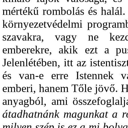
mértékű rombolás és halál.
környezetvédelmi programb
szavakra, vagy ne kez
emberekre, akik ezt a pus
Jelenlétében, itt az istenti
és van-e erre Istennek v
emberi, hanem Tőle jövő. H
anyagból, ami összefoglalj
átadhatnánk magunkat a ro
milyen szép is ez a mi bolyg