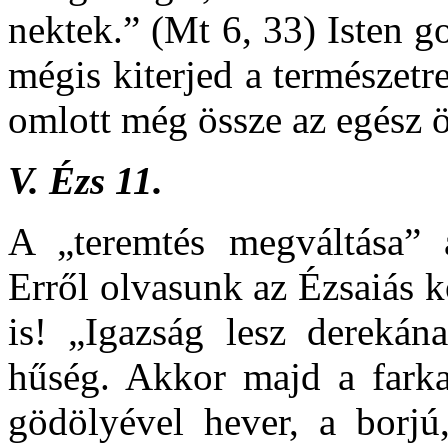
nektek.” (Mt 6, 33) Isten g
mégis kiterjed a természet
omlott még össze az egész 
V.
Ézs 11.
A „teremtés megváltása” 
Erről olvasunk az Ézsaiás 
is! „Igazság lesz derekán
hűség. Akkor majd a farka
gödölyével hever, a borjú