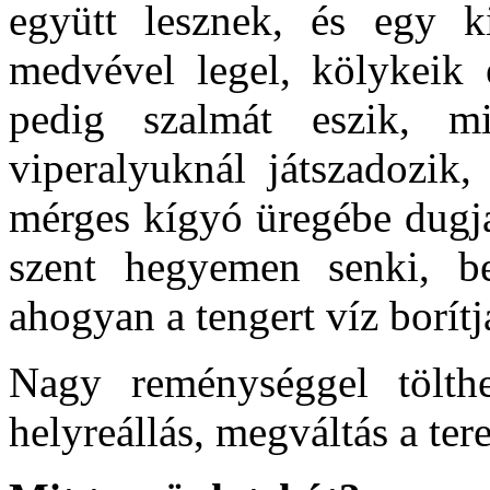
együtt lesznek, és egy ki
medvével legel, kölykeik 
pedig szalmát eszik, 
viperalyuknál játszadozik,
mérges kígyó üregébe dugja
szent hegyemen senki, be
ahogyan a tengert víz borítj
Nagy reménységgel tölth
helyreállás, megváltás a ter