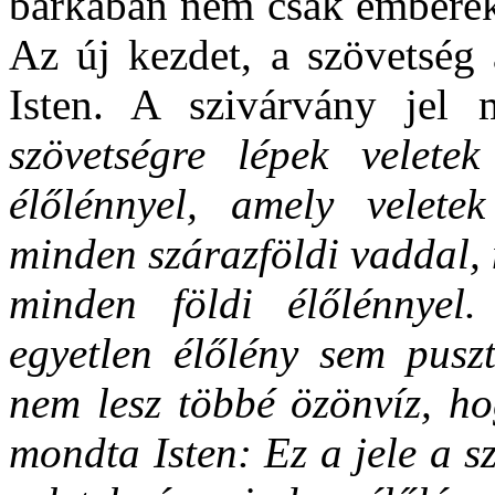
bárkában nem csak emberek, 
Az új kezdet, a szövetség 
Isten. A szivárvány jel
szövetségre lépek velete
élőlénnyel, amely velete
minden szárazföldi vaddal, 
minden földi élőlénnyel.
egyetlen élőlény sem puszt
nem lesz többé özönvíz, ho
mondta Isten: Ez a jele a s