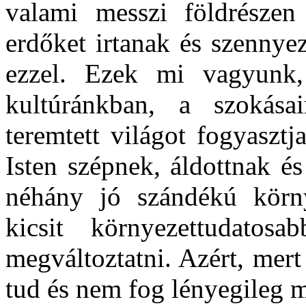
valami messzi földrészen
erdőket irtanak és szennyez
ezzel. Ezek mi vagyunk
kultúránkban, a szokása
teremtett világot fogyasztj
Isten szépnek, áldottnak é
néhány jó szándékú körny
kicsit környezettudato
megváltoztatni. Azért, mer
tud és nem fog lényegileg 