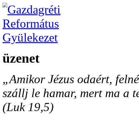
üzenet
„Amikor Jézus odaért, felnéz
szállj le hamar, mert ma a 
(Luk 19,5)