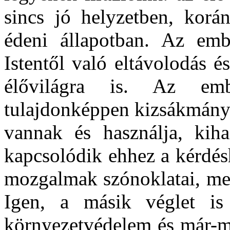
sincs jó helyzetben, korán
édeni állapotban. Az embe
Istentől való eltávolodás é
élővilágra is. Az em
tulajdonképpen kizsákmányo
vannak és használja, kiha
kapcsolódik ehhez a kérdés
mozgalmak szónoklatai, me
Igen, a másik véglet is
környezetvédelem és már-má