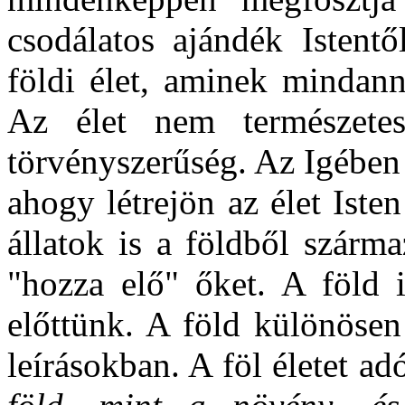
csodálatos ajándék Istent
földi élet, aminek mindann
Az élet nem természete
törvényszerűség. Az Igében 
ahogy létrejön az élet Ist
állatok is a földből szárma
"hozza elő" őket. A föld i
előttünk. A föld különösen
leírásokban. A föl életet ad