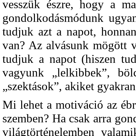
vesszük észre, hogy a ma
gondolkodásmódunk ugyana
tudjuk azt a napot, honna
van? Az alvásunk mögött vé
tudjuk a napot (hiszen tu
vagyunk „lelkibbek”, böl
„szektások”, akiket gyakr
Mi lehet a motiváció az ébr
szemben? Ha csak arra gond
világtörténelemben valami