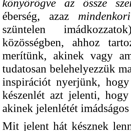
könyörögve az össze sze
éberség, azaz
mindenko
szüntelen imádkozzat
közösségben, ahhoz tarto
merítünk, akinek vagy ami
tudatosan belehelyezzük m
inspirációt nyerjünk, hog
készenlét azt jelenti, hog
akinek jelenlétét imádságos
Mit jelent hát késznek len