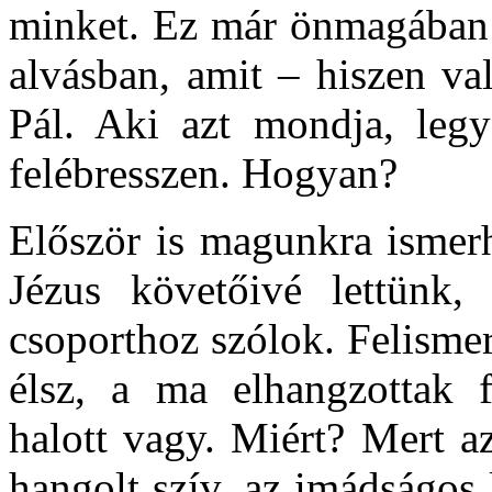
minket. Ez már önmagában 
alvásban, amit – hiszen va
Pál. Aki azt mondja, legy
felébresszen. Hogyan?
Először is magunkra ismerh
Jézus követőivé lettünk
csoporthoz szólok. Felisme
élsz, a ma elhangzottak f
halott vagy. Miért? Mert az
hangolt szív, az imádságos