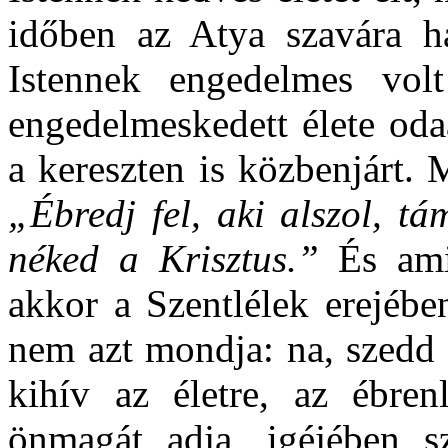
időben az Atya szavára h
Istennek engedelmes vol
engedelmeskedett élete oda
a kereszten is közbenjárt. 
„Ébredj fel, aki alszol, tá
néked a Krisztus.”
És amik
akkor a Szentlélek erejébe
nem azt mondja: na, szedd 
kihív az életre, az ébrenl
önmagát adja, igéjében sz