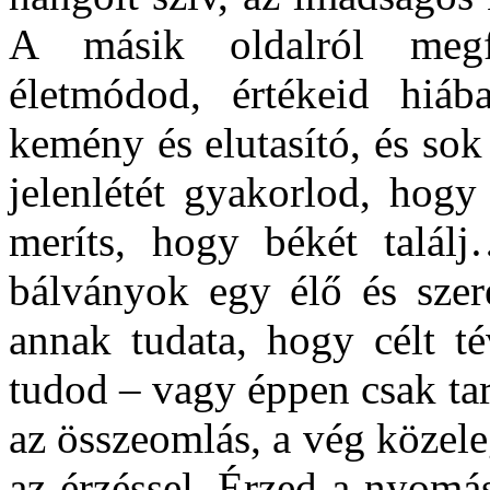
A másik oldalról megf
életmódod, értékeid hiáb
kemény és elutasító, és so
jelenlétét gyakorlod, hogy
meríts, hogy békét talál
bálványok egy élő és szere
annak tudata, hogy célt té
tudod – vagy éppen csak tar
az összeomlás, a vég közele
az érzéssel. Érzed a nyomás