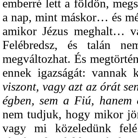
emberré lett a földön, megs
a nap, mint máskor… és még
amikor Jézus meghalt… va
Felébredsz, és talán n
megváltozhat. És megtörtén
ennek igazságát: vannak 
viszont, vagy azt az órát s
égben, sem a Fiú, hanem 
nem tudjuk, hogy mikor jö
vagy mi közeledünk felé.