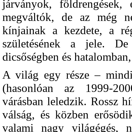
járványok, földrengések, 
megváltók, de az még n
kínjainak a kezdete, a r
születésének a jele. D
dicsőségben és hatalomban, 
A világ egy része – mindi
(hasonlóan az 1999-200
várásban leledzik. Rossz h
válság, és közben erősödi
valami nagy világégés, n