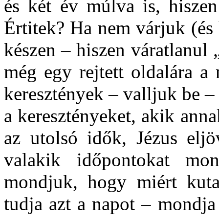
és két év múlva is, hisze
Értitek? Ha nem várjuk (és
készen – hiszen váratlanul
még egy rejtett oldalára a
keresztények – valljuk be 
a keresztényeket, akik ann
az utolsó idők, Jézus elj
valakik időpontokat mond
mondjuk, hogy miért kut
tudja azt a napot – mondj