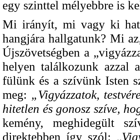
egy szinttel mélyebbre is ke
Mi irányít, mi vagy ki h
hangjára hallgatunk? Mi az
Újszövetségben a „vigyázza
helyen találkozunk azzal a
fülünk és a szívünk Isten s
meg:
„Vigyázzatok, testvér
hitetlen és gonosz szíve, ho
kemény, meghidegült szí
direktebben így szól: „
Vig