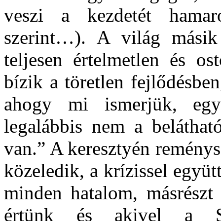
veszi a kezdetét hamar
szerint…). A világ másik
teljesen értelmetlen és o
bízik a töretlen fejlődésbe
ahogy mi ismerjük, egys
legalábbis nem a beláthat
van.” A keresztyén reménys
közeledik, a krízissel együt
minden hatalom, másrészt a
értünk és akivel a Sz