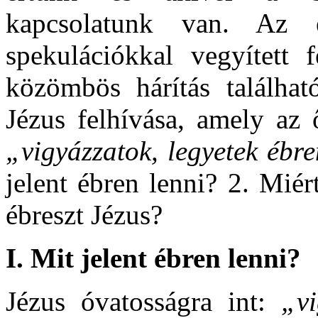
kapcsolatunk van. Az e
spekulációkkal vegyített 
közömbös hárítás találha
Jézus felhívása, amely az 
„vigyázzatok,
legyetek ébr
jelent ébren lenni? 2. Mié
ébreszt Jézus?
I. Mit jelent ébren lenni?
Jézus óvatosságra int:
„vi