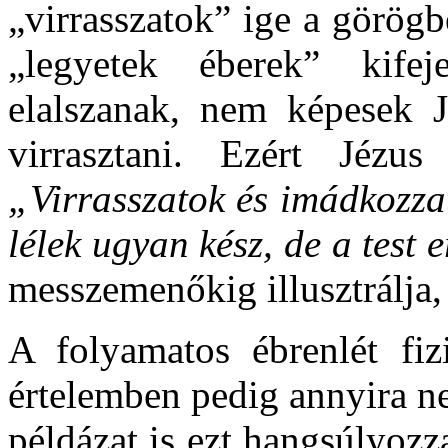
„virrasszatok” ige a görög
„legyetek éberek” kifej
elalszanak, nem képesek J
virrasztani. Ezért Jézu
„Virrasszatok és imádkozzat
lélek ugyan kész, de a test 
messzemenőkig illusztrálja,
A folyamatos ébrenlét fizi
értelemben pedig annyira n
példázat is ezt hangsúlyoz