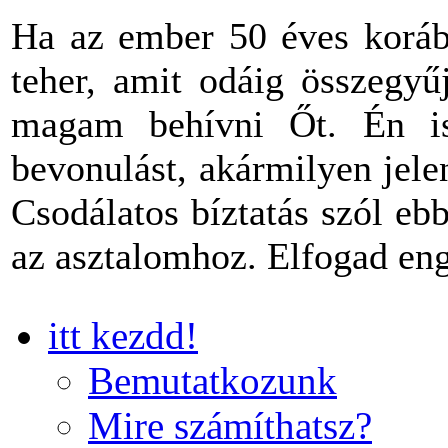
Ha az ember 50 éves korába
teher, amit odáig összegyű
magam behívni Őt. Én is
bevonulást, akármilyen jel
Csodálatos bíztatás szól eb
az asztalomhoz. Elfogad en
itt kezdd!
Bemutatkozunk
Mire számíthatsz?