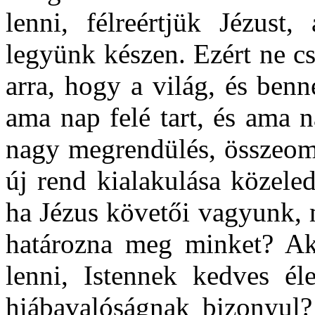
lenni, félreértjük Jézust,
legyünk készen. Ezért ne c
arra, hogy a világ, és benn
ama nap felé tart, és ama 
nagy megrendülés, összeoml
új rend kialakulása közeled
ha Jézus követői vagyunk, 
határozna meg minket? Ak
lenni, Istennek kedves él
hiábavalóságnak bizonyul