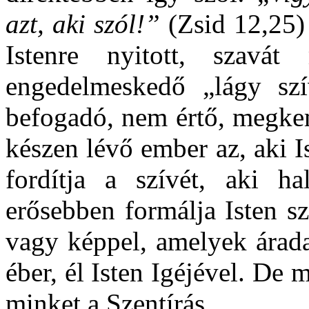
azt, aki szól!”
(Zsid 12,25)
Istenre nyitott, szavá
engedelmeskedő „lágy sz
befogadó, nem értő, megkem
készen lévő ember az, aki I
fordítja a szívét, aki h
erősebben formálja Isten 
vagy képpel, amelyek árada
éber, él Isten Igéjével. De m
minket a Szentírás.