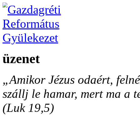
üzenet
„Amikor Jézus odaért, felnéz
szállj le hamar, mert ma a 
(Luk 19,5)