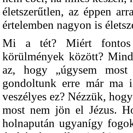
életszerűtlen, az éppen arr
értelemben nagyon is élets
Mi a tét? Miért fontos
körülmények között? Minda
az, hogy „úgysem most f
gondoltunk erre már ma is
veszélyes ez? Nézzük, hogy
most nem jön el Jézus. H
holnapután ugyanígy fogo