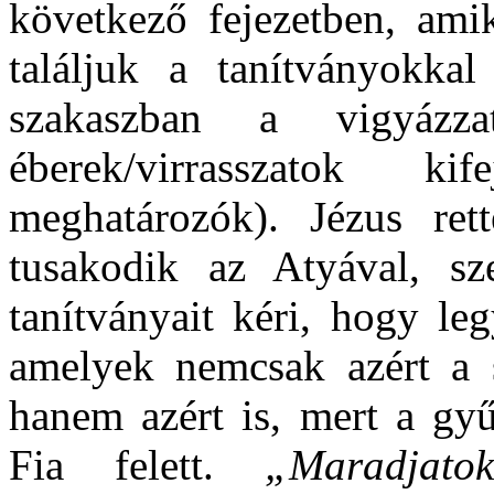
következő fejezetben, ami
találjuk a tanítványokka
szakaszban a vigyázza
éberek/virrasszatok 
meghatározók). Jézus ret
tusakodik az Atyával, sz
tanítványait kéri, hogy le
amelyek nemcsak azért a s
hanem azért is, mert a gyű
Fia felett.
„Maradjato