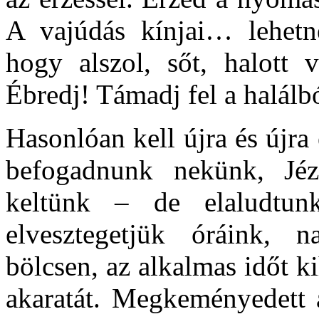
A vajúdás kínjai… lehetn
hogy alszol, sőt, halott v
Ébredj! Támadj fel a halálb
Hasonlóan kell újra és újra
befogadnunk nekünk, Jéz
keltünk – de elaludtunk
elvesztegetjük óráink, 
bölcsen, az alkalmas időt k
akaratát. Megkeményedett a