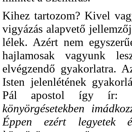
Kihez tartozom? Kivel vag
vigyázás alapvető jellemző
lélek. Azért nem egyszer
hajlamosak vagyunk les
elvégzendő gyakorlatra. A
Isten jelenlétének gyakorlá
Pál apostol így ír: 
könyörgésetekben imádkoz
Éppen ezért legyetek éb