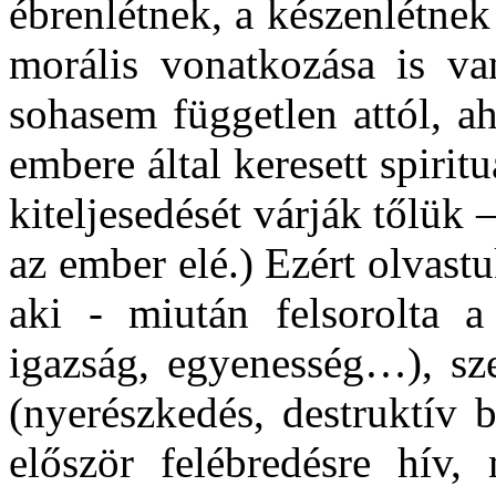
ébrenlétnek, a készenlétne
morális vonatkozása is van
sohasem független attól, a
embere által keresett spirit
kiteljesedését várják tőlük 
az ember elé.) Ezért olvastu
aki - miután felsorolta a
igazság, egyenesség…), sze
(nyerészkedés, destruktív 
először felébredésre hív