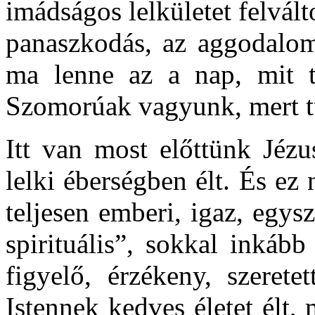
imádságos lelkületet felvál
panaszkodás, az aggodalom
ma lenne az a nap, mit t
Szomorúak vagyunk, mert tu
Itt van most előttünk Jézus
lelki éberségben élt. És ez
teljesen emberi, igaz, egys
spirituális”, sokkal inkáb
figyelő, érzékeny, szerete
Istennek kedves életet élt