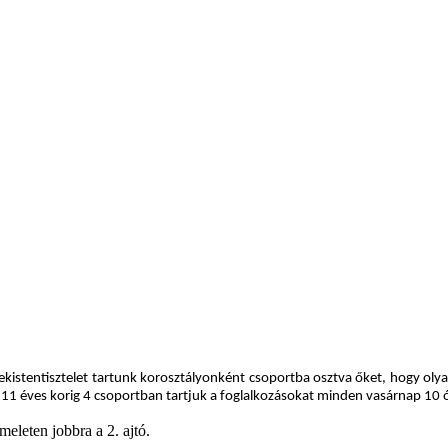
ekistentisztelet tartunk korosztályonként csoportba osztva őket, hogy olya
 11 éves korig 4 csoportban tartjuk a foglalkozásokat minden vasárnap 10 ó
eleten jobbra a 2. ajtó.