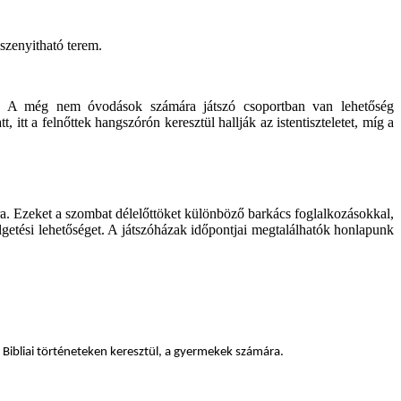
sszenyitható terem.
n. A még nem óvodások számára játszó csoportban van lehetőség
 itt a felnőttek hangszórón keresztül hallják az istentiszteletet, míg a
. Ezeket a szombat délelőttöket különböző barkács foglalkozásokkal,
lgetési lehetőséget. A játszóházak időpontjai megtalálhatók honlapunk
a Bibliai történeteken keresztül, a gyermekek számára.