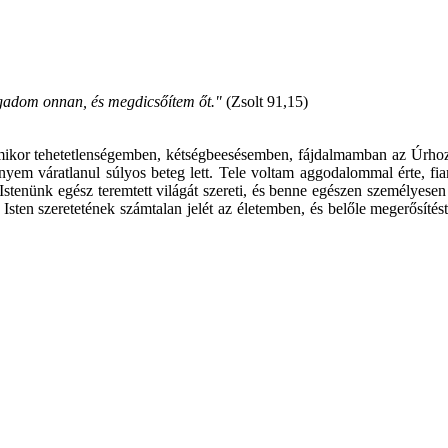
gadom onnan, és megdicsőítem őt."
(Zsolt 91,15)
ikor tehetetlenségemben, kétségbeesésemben, fájdalmamban az Úrhoz k
áratlanul súlyos beteg lett. Tele voltam aggodalommal érte, fiamér
! Istenünk egész teremtett világát szereti, és benne egészen személyese
sten szeretetének számtalan jelét az életemben, és belőle megerősít