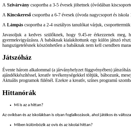
A
Szivárvány
csoportba a 3-5 évesek jöhetnek (óvódában kiscsoporto
A
Kincskereső
csoportba a 6-7 évesek (óvoda nagycsoport és iskola 1.
A
Lámpás
csoportba a 2-4 osztályos tanulókat várjuk, csoporttermük 
Javasoljuk a kedves szülőknek, hogy 9.45-re érkezzenek meg, 
gyermekvigyázásra. A babáknak kialakítottunk egy külön játszó részt, ah
hangszigetelésnek köszönhetően a babáknak nem kell csendben mara
Játszóház
Évente három alkalommal (a járványhelyzet függvényében) játszóháza
ajándékkészítéssel, kreatív tevékenységekkel töltjük, bábozunk, mese
Aktuális programok fülénél. Ezekre a kreatív, színes programú szombat
Hittanórák
Mi is az a hittan?
Az ovikban
és az iskolákban is olyan foglalkozások, ahol játékos és válto
Miben k
ülönbözik az ovis és az iskolai hittan?