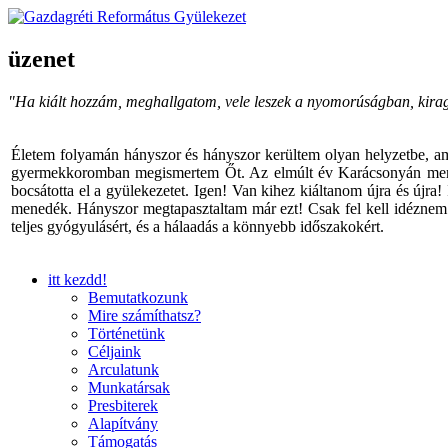
üzenet
"Ha kiált hozzám, meghallgatom, vele leszek a nyomorúságban, kira
Életem folyamán hányszor és hányszor kerültem olyan helyzetbe, am
gyermekkoromban megismertem Őt. Az elmúlt év Karácsonyán menyem v
bocsátotta el a gyülekezetet. Igen! Van kihez kiáltanom újra és újra
menedék. Hányszor megtapasztaltam már ezt! Csak fel kell idéznem I
teljes gyógyulásért, és a hálaadás a könnyebb időszakokért.
itt kezdd!
Bemutatkozunk
Mire számíthatsz?
Történetünk
Céljaink
Arculatunk
Munkatársak
Presbiterek
Alapítvány
Támogatás