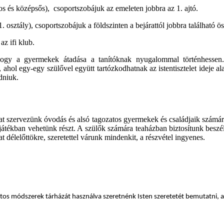
s és középsős), csoportszobájuk az emeleten jobbra az 1. ajtó.
 osztály), csoportszobájuk a földszinten a bejárattól jobbra található ö
az ifi klub.
hogy a gyermekek átadása a tanítóknak nyugalommal történhesse
ol egy-egy szülővel együtt tartózkodhatnak az istentisztelet ideje alatt,
dniuk.
t szervezünk óvodás és alsó tagozatos gyermekek és családjaik számára
játékban vehetünk részt. A szülők számára teaházban biztosítunk beszé
 délelőttökre, szeretettel várunk mindenkit, a részvétel ingyenes.
zatos módszerek tárházát használva szeretnénk Isten szeretetét bemutatni, 