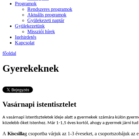
Programok
Rendszeres programok
Aktuális programok
Gyülekezeti naptár
Gyülekezetünk
Missziói hírek
Igehirdetés
Kapcsolat
főoldal
Gyerekeknek
Vasárnapi istentisztelet
A vas
árnapi istentiszteletek ideje alatt a gyermekek számára külön gyerm
közelebb őket Istenhez. Már 1-1,5 éves kortól, ahogy a gyermek járni tud
A
Kiscsilla
g csoportba várjuk az 1-3 éveseket, a csoportszobájuk az em