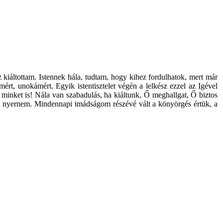
iáltottam. Istennek hála, tudtam, hogy kihez fordulhatok, mert már
t, unokámért. Egyik istentisztelet végén a lelkész ezzel az Igével
n minket is! Nála van szabadulás, ha kiáltunk, Ő meghallgat, Ő biztos
ést nyernem. Mindennapi imádságom részévé vált a könyörgés értük, a