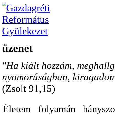
üzenet
"Ha kiált hozzám, meghallga
nyomorúságban, kiragadom 
(Zsolt 91,15)
Életem folyamán hányszo