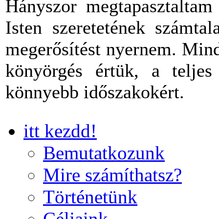
Hányszor megtapasztaltam 
Isten szeretetének számtal
megerősítést nyernem. Mind
könyörgés értük, a teljes
könnyebb időszakokért.
itt kezdd!
Bemutatkozunk
Mire számíthatsz?
Történetünk
Céljaink