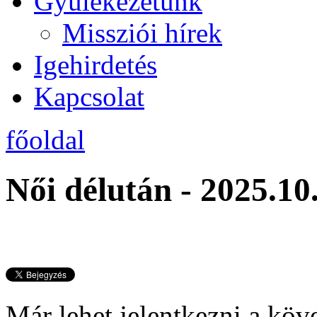
Gyülekezetünk
Missziói hírek
Igehirdetés
Kapcsolat
főoldal
Női délután - 2025.10
Már lehet jelentkezni a köv