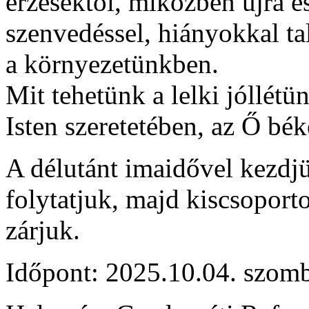
érzésektől, miközben újra és
szenvedéssel, hiányokkal t
a környezetünkben.
Mit tehetünk a lelki jóllé
Isten szeretetében, az Ő b
A délutánt imaidővel kezdjük
folytatjuk, majd kiscsoporto
zárjuk.
Időpont: 2025.10.04. szomb