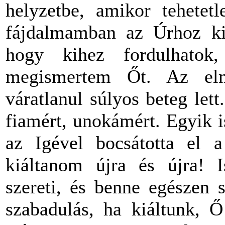
helyzetbe, amikor tehetet
fájdalmamban az Úrhoz kiá
hogy kihez fordulhato
megismertem Őt. Az el
váratlanul súlyos beteg let
fiamért, unokámért. Egyik is
az Igével bocsátotta el a
kiáltanom újra és újra! I
szereti, és benne egészen 
szabadulás, ha kiáltunk, 