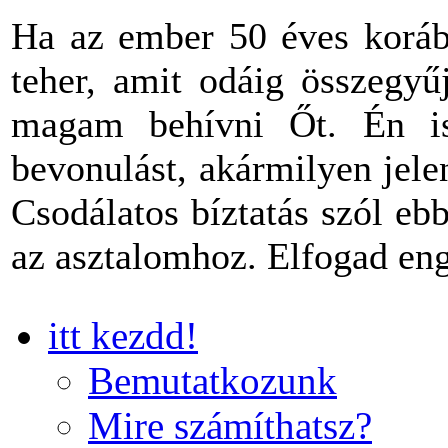
Ha az ember 50 éves korába
teher, amit odáig összegyű
magam behívni Őt. Én is
bevonulást, akármilyen jel
Csodálatos bíztatás szól eb
az asztalomhoz. Elfogad en
itt kezdd!
Bemutatkozunk
Mire számíthatsz?