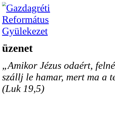
üzenet
„Amikor Jézus odaért, felnéz
szállj le hamar, mert ma a 
(Luk 19,5)