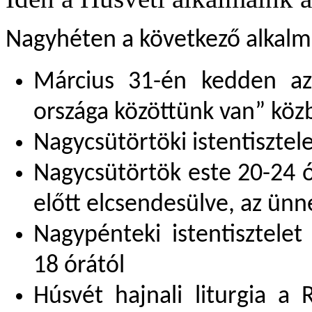
Nagyh
éten a következő alkalm
M
árcius 31-én kedden az
országa közöttünk van” köz
Nagycs
ütörtöki istentisztele
Nagycs
ütörtök este 20-24 ó
előtt elcsendesülve, az ün
Nagyp
énteki istentisztelet
18 órától
H
úsvét hajnali liturgia a 