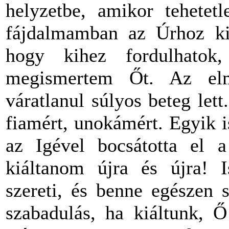
helyzetbe, amikor tehetet
fájdalmamban az Úrhoz kiá
hogy kihez fordulhato
megismertem Őt. Az el
váratlanul súlyos beteg let
fiamért, unokámért. Egyik is
az Igével bocsátotta el a
kiáltanom újra és újra! I
szereti, és benne egészen 
szabadulás, ha kiáltunk, 