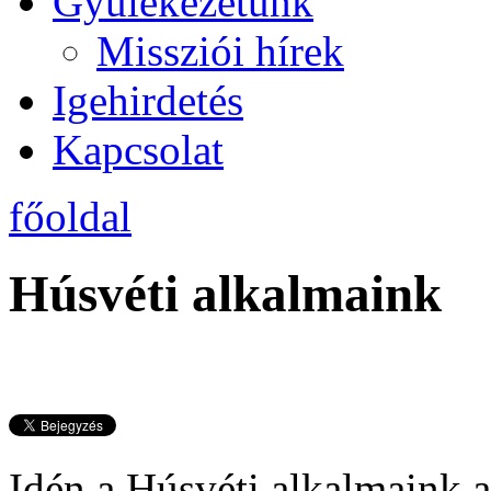
Gyülekezetünk
Missziói hírek
Igehirdetés
Kapcsolat
főoldal
Húsvéti alkalmaink
Idén a Húsvéti alkalmaink a