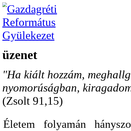
üzenet
"Ha kiált hozzám, meghallga
nyomorúságban, kiragadom 
(Zsolt 91,15)
Életem folyamán hányszo