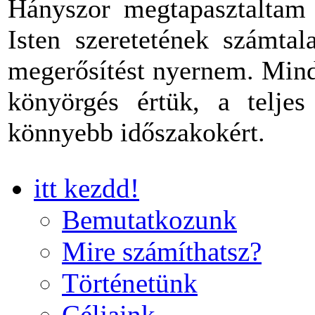
Hányszor megtapasztaltam 
Isten szeretetének számtal
megerősítést nyernem. Mind
könyörgés értük, a teljes
könnyebb időszakokért.
itt kezdd!
Bemutatkozunk
Mire számíthatsz?
Történetünk
Céljaink