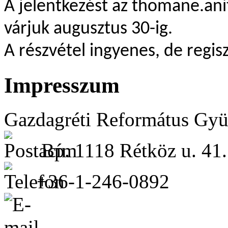
A jelentkez
ést az thomane.ani
várjuk augusztus 30-ig.
A r
észvétel ingyenes, de regis
Impresszum
Gazdagréti Református Gyü
Bp. 1118 Rétköz u. 41.
+36-1-246-0892