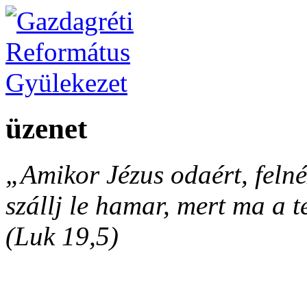
üzenet
„Amikor Jézus odaért, felnéz
szállj le hamar, mert ma a 
(Luk 19,5)