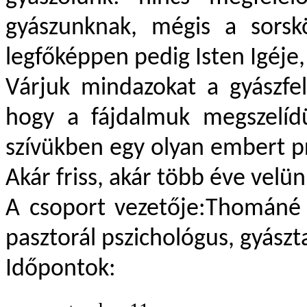
gyászunknak, mégis a sorsk
legfőképpen pedig Isten Igéje, 
V
árjuk mindazokat a gyászfel
hogy a fájdalmuk megszelíd
szívükben egy olyan embert pr
Akár friss, akár több éve velü
A csoport vezetője:Thom
áné
pasztorál pszichológus, gyász
Időpontok: