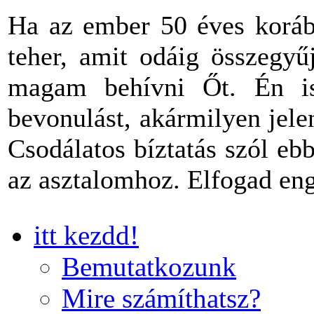
Ha az ember 50 éves korába
teher, amit odáig összegyű
magam behívni Őt. Én is
bevonulást, akármilyen jel
Csodálatos bíztatás szól eb
az asztalomhoz. Elfogad en
itt kezdd!
Bemutatkozunk
Mire számíthatsz?