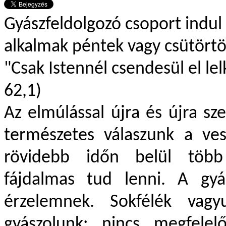
Gyászfeldolgozó csoport indu
alkalmak péntek vagy csütörtö
"Csak Istenn
él csendesül el le
62,1)
Az elm
úlással újra és újra s
természetes válaszunk a ves
rövidebb időn belül több 
fájdalmas tud lenni. A gy
érzelemnek. Sokfélék vagy
gyászolunk: nincs megfel