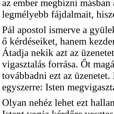
az ember megbízni másban a
legmélyebb fájdalmait, hisz
Pál apostol ismerve a gyüle
ő kérdéseiket, hanem kezd
Átadja nekik azt az üzenetet,
vigasztalás forrása. Őt magá
továbbadni ezt az üzenetet. 
egyszerre: Isten megvigaszt
Olyan nehéz lehet ezt halla
Istent vonja kérdőre vesztesé