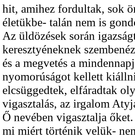
hit, amihez fordultak, sok 
életükbe- talán nem is gondo
Az üldözések során igazságt
keresztyéneknek szembenézn
és a megvetés a mindennapja
nyomorúságot kellett kiálln
elcsüggedtek, elfáradtak oly
vigasztalás, az irgalom Aty
Ő nevében vigasztalja őket
mi miért történik velük- ne