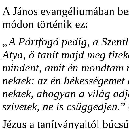
A János evangéliumában bes
módon történik ez:
„A Pártfogó pedig, a Szentl
Atya, ő tanít majd meg titek
mindent, amit én mondtam n
nektek: az én békességeme
nektek, ahogyan a világ adj
szívetek, ne is csüggedjen.
”
Jézus a tanítványaitól búcs