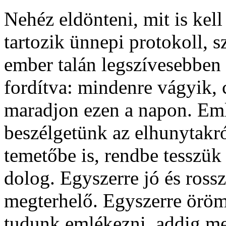
Nehéz eldönteni, mit is kel
tartozik ünnepi protokoll, s
ember talán legszívesebben
fordítva: mindenre vágyik,
maradjon ezen a napon. Eml
beszélgetünk az elhunytakr
temetőbe is, rendbe tesszük
dolog. Egyszerre jó és rossz
megterhelő. Egyszerre örömt
tudunk emlékezni, addig m