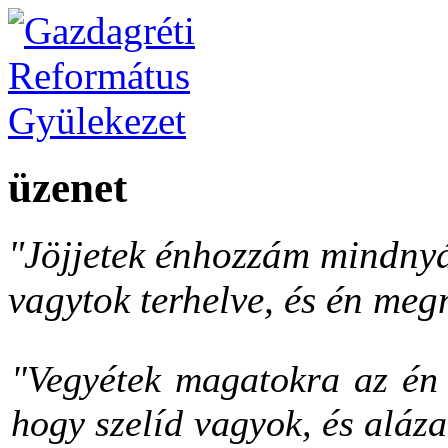
üzenet
"Jöjjetek énhozzám mindnyá
vagytok terhelve, és én meg
"Vegyétek magatokra az én 
hogy szelíd vagyok, és aláza