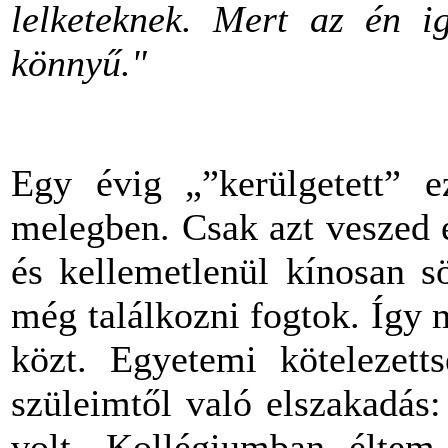
lelketeknek. Mert az én i
könnyű."
Egy évig „”kerülgetett” 
melegben. Csak azt veszed 
és kellemetlenül kínosan s
még találkozni fogtok. Így 
közt. Egyetemi kötelezetts
szüleimtől való elszakadás
volt. Kollégiumban éltem