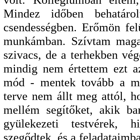
Mindez időben behatárol
csendességben. Erőmön felü
munkámban. Szívtam magam
szivacs, de a terhekben vé
mindig nem értettem ezt az
mód - mentek tovább a mag
terve nem állt meg attól, 
mellém segítőket, akik bar
gyülekezeti testvérek, h
szegődtek, és a feladataimb