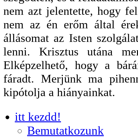
nem azt jelentette, hogy f
nem az én erőm által ére
állásomat az Isten szolgál
lenni. Krisztus utána 
Elképzelhető, hogy a bárá
fáradt. Merjünk ma pihe
kipótolja a hiányainkat.
itt kezdd!
Bemutatkozunk