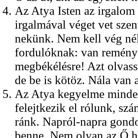
Az Atya Isten az irgalom 
irgalmával véget vet sze
nekünk. Nem kell vég né
fordulóknak: van remény a
megbékélésre! Azt olvas
de be is kötöz. Nála van 
Az Atya kegyelme minde
felejtkezik el rólunk, sz
ránk. Napról-napra gondo
benne. Nem olyan az Ő h