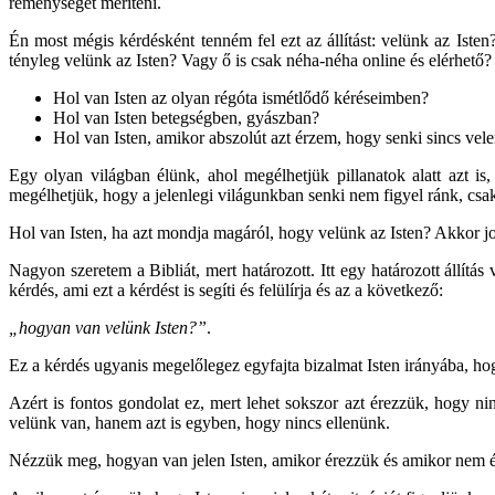
reménységet meríteni.
Én most mégis kérdésként tenném fel ezt az állítást: velünk az Iste
tényleg velünk az Isten? Vagy ő is csak néha-néha online és elérhető?
Hol van Isten az olyan régóta ismétlődő kéréseimben?
Hol van Isten betegségben, gyászban?
Hol van Isten, amikor abszolút azt érzem, hogy senki sincs vel
Egy olyan világban élünk, ahol megélhetjük pillanatok alatt azt is
megélhetjük, hogy a jelenlegi világunkban senki nem figyel ránk, csa
Hol van Isten, ha azt mondja magáról, hogy velünk az Isten? Akkor j
Nagyon szeretem a Bibliát, mert határozott. Itt egy határozott állít
kérdés, ami ezt a kérdést is segíti és felülírja és az a következő:
„hogyan van velünk Isten?”
.
Ez a kérdés ugyanis megelőlegez egyfajta bizalmat Isten irányába, hog
Azért is fontos gondolat ez, mert lehet sokszor azt érezzük, hogy ni
velünk van, hanem azt is egyben, hogy nincs ellenünk.
Nézzük meg, hogyan van jelen Isten, amikor érezzük és amikor nem é