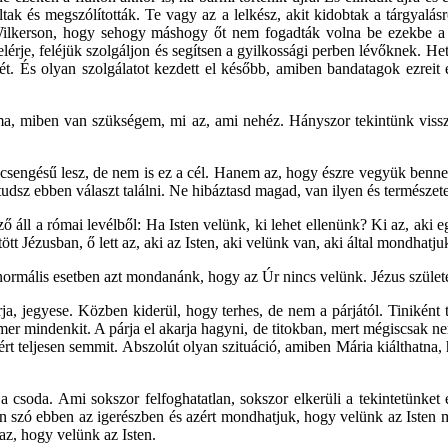
 álltak és megszólították. Te vagy az a lelkész, akit kidobtak a tárgya
ilkerson, hogy sehogy máshogy őt nem fogadták volna be ezekbe a ba
t elérje, feléjük szolgáljon és segítsen a gyilkossági perben lévőknek. H
letét. És olyan szolgálatot kezdett el később, amiben bandatagok ezreit 
ma, miben van szükségem, mi az, ami nehéz. Hányszor tekintünk vissza
csengésű lesz, de nem is ez a cél. Hanem az, hogy észre vegyük benne a
udsz ebben választ találni. Ne hibáztasd magad, van ilyen és természe
ll a római levélből: Ha Isten velünk, ki lehet ellenünk? Ki az, aki eg
tt Jézusban, ő lett az, aki az Isten, aki velünk van, aki által mondhatju
 normális esetben azt mondanánk, hogy az Úr nincs velünk. Jézus szüle
rja, jegyese. Közben kiderül, hogy terhes, de nem a párjától. Tinikén
smer mindenkit. A párja el akarja hagyni, de titokban, mert mégiscsak 
 ért teljesen semmit. Abszolút olyan szituáció, amiben Mária kiálthat
soda. Ami sokszor felfoghatatlan, sokszor elkerüli a tekintetünket é
n szó ebben az igerészben és azért mondhatjuk, hogy velünk az Isten min
 az, hogy velünk az Isten.