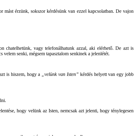
szor mást érzünk, sokszor kérdésünk van ezzel kapcsolatban. De vajon
n chatelhetünk, vagy telefonálhatunk azzal, aki elérhető. De azt is
cs velem senki, mégsem tapasztalom senkinek a jelenlétét.
 azt is hiszem, hogy a
„velünk van Isten”
kérdés helyett van egy jobb
lni.
elentése, hogy velünk az Isten, nemcsak azt jelenti, hogy ténylegesen