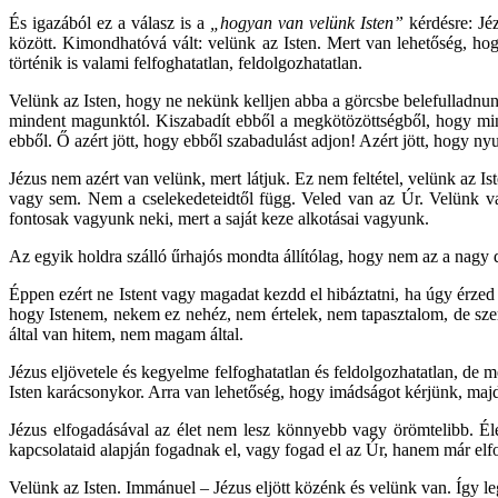
És igazából ez a válasz is a
„hogyan van velünk Isten”
kérdésre: Jéz
között. Kimondhatóvá vált: velünk az Isten. Mert van lehetőség, ho
történik is valami felfoghatatlan, feldolgozhatatlan.
Velünk az Isten, hogy ne nekünk kelljen abba a görcsbe belefulladn
mindent magunktól. Kiszabadít ebből a megkötözöttségből, hogy min
ebből. Ő azért jött, hogy ebből szabadulást adjon! Azért jött, hogy ny
Jézus nem azért van velünk, mert látjuk. Ez nem feltétel, velünk az I
vagy sem. Nem a cselekedeteidtől függ. Veled van az Úr. Velünk va
fontosak vagyunk neki, mert a saját keze alkotásai vagyunk.
Az egyik holdra szálló űrhajós mondta állítólag, hogy nem az a nagy 
Éppen ezért ne Istent vagy magadat kezdd el hibáztatni, ha úgy érze
hogy Istenem, nekem ez nehéz, nem értelek, nem tapasztalom, de szer
által van hitem, nem magam által.
Jézus eljövetele és kegyelme felfoghatatlan és feldolgozhatatlan, de
Isten karácsonykor. Arra van lehetőség, hogy imádságot kérjünk, majd
Jézus elfogadásával az élet nem lesz könnyebb vagy örömtelibb. Él
kapcsolataid alapján fogadnak el, vagy fogad el az Úr, hanem már elf
Velünk az Isten. Immánuel – Jézus eljött közénk és velünk van. Így le