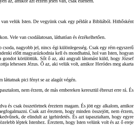
yen az, amikor azt érzem jelen van, csak ellenem.
 van velük Isten. De vegyünk csak egy példát a Bibliából. Hithősként
utakon. Vele van csodálatosan, láthatóan és érzékelhetően.
b csoda, nagyobb jel, nincs égi különlegesség. Csak egy rém egyszerű
indenki előtt magyarázkodnia kell és mondhatná, hol van Isten, hogyan
a gondot körülöttük. Sőt ő az, aki angyali látomást küld, hogy József
ottja lehessen Jézus. Ő az, aki velük volt, amikor Heródes meg akarta
áttatnak pici fényt se az alagút végén.
apasztalom, nem érzem, de más embereken keresztül ébreszt erre rá. És
dva és csak összetörtnek éreztem magam. És jött egy alkalom, amikor
 megfogalmazni. Csak azt éreztem, hogy minden összejött, nem érzem,
vűnek, de elindult az igehirdetés. És azt tapasztaltam, hogy egyre
zelebb léptek Istenhez. Éreztem, hogy Isten velünk volt és az ő ereje