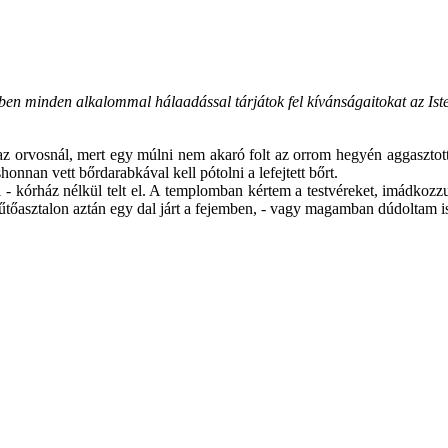
n minden alkalommal hálaadással tárjátok fel kívánságaitokat az Isten
z orvosnál, mert egy múlni nem akaró folt az orrom hegyén aggasztott. 
onnan vett bőrdarabkával kell pótolni a lefejtett bőrt.
- kórház nélkül telt el. A templomban kértem a testvéreket, imádkozzu
tőasztalon aztán egy dal járt a fejemben, - vagy magamban dúdoltam is