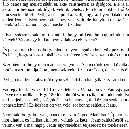
álló banda tag mellett sétált el, akik felismerték az újságból. Elé is
akkor mi befogadunk téged, velünk lehetsz. És ekkor döbbent rá W
nincsenek a hírek. Pedig a célja pont az volt, hogy az ilyen fiataloka
kellett lennie. Isten nemcsak, hogy vele volt, de irányította is az é
megkéseltek volna, vagy elutasítottak volna.
Olyan sokszor csak arra tekintünk, hogy mi kéne holnap, mi nincs 
lehetek? Vajon egy kudarc nem valahová elvezetett?
És persze nem biztos, hogy minden ilyen negatív élményük pozitív ki
És lehet, hogy sokszor inkább csak mélyen kérdéseid vannak és nem t
Szerintem jó, hogy reformátusok vagyunk. A címerünkben a következő á
módban azt mondja, hogy nemcsak velünk van az Isten, de testet is öltö
Pedig a mai igénk abszolút olyan szituációban hangzik el ez, amiben
Van egy tini lány, aki 14-16 éves lehetett, Mária a neve. Van egy pá
nézve ez konfliktus. Egy 180 fős faluból származik, ahol mindenki i
kell, terjednek a féligazságok és a vélemények, de közben senki sem
tapasztalom!!! És közben ott van vele, sőt benne születik Jézus.
Nemcsak, hogy hol van, hanem ott van éppen Máriában! Éppen ez a c
mondhatjuk és hallhatjuk, hogy velünk az Isten. Jézus születéséről va
velünk van a mai napig. Jézus eljövetelében teljesedett be tökéletesen