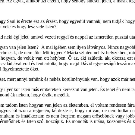
meg. Az egyik, amikor azt érzem, hogy sehogy sincsen jelen, a másik leg
gy Saul is érezte ezt az érzést, hogy egyedül vannak, nem tudják hogy
n vele és hogy lesz vele Isten?
 ad neki égi jelet, amivel vezeti reggel és nappal az ismeretlen pusztai 
ogyan van jelen Isten? A mai igében sem ilyen látványos. Nincs nagyob
eherbe esik, de nem tőle. Mit tegyen? Mária szintén nehéz helyzetben, m
hogyan, de velük van ott helyben. Ő az, aki születik, aki okozza ezt 
családjával volt és fenttartotta, hogy majd Dávid egyeneságú leszármaz
l figyelmeztette őket.
zet, mert annyi terhünk és nehéz körülményünk van, hogy azok már nem l
ogy ilyenkor Isten más embereken keresztül van jelen. És lehet én nem t
mondják nekem, hogy érzik, megélik.
em tudom Isten hogyan van jelen az életemben, el voltam rendesen fára
vagyok jól azon a reggelen, kérdezte is, hogy mi van, de nem tudtam
lvonultam és imádkoztam és nem éreztem magam erősebbnek vagy jobbked
rintődnek és Isten szól hozzájuk. És mondták is utána, köszönték és kö