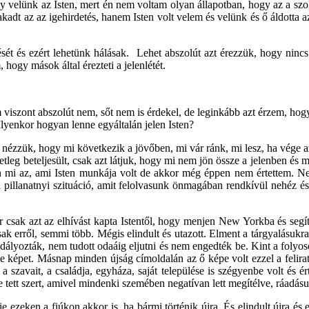
gy velünk az Isten, mert én nem voltam olyan állapotban, hogy az a sz
akadt az az igehirdetés, hanem Isten volt velem és velünk és ő áldotta a
dését és ezért lehetünk hálásak. Lehet abszolút azt érezzük, hogy nin
 hogy mások által érezteti a jelenlétét.
viszont abszolút nem, sőt nem is érdekel, de leginkább azt érzem, hog
yenkor hogyan lenne egyáltalán jelen Isten?
ézzük, hogy mi következik a jövőben, mi vár ránk, mi lesz, ha vége az
etleg beteljesült, csak azt látjuk, hogy mi nem jön össze a jelenben és
 mi az, ami Isten munkája volt de akkor még éppen nem értettem. Nem 
is a pillanatnyi szituáció, amit felolvasunk önmagában rendkívül nehé
 csak azt az elhívást kapta Istentől, hogy menjen New Yorkba és segít
ak erről, semmi több. Mégis elindult és utazott. Elment a tárgyalásukra é
dályozták, nem tudott odaáig eljutni és nem engedték be. Kint a folyos
le képet. Másnap minden újság címoldalán az ő képe volt ezzel a feliratt
 szavait, a családja, egyháza, saját települése is szégyenbe volt és ért
e tett szert, amivel mindenki szemében negatívan lett megítélve, ráadásul
e ezeken a fiúkon akkor is, ha bármi történik újra. És elindult újra és