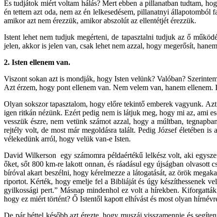
És tudjátok miért voltam hálás? Mert ebben a pillanatban tudtam, ho
én tettem azt oda, nem az én lelkesedésem, pillanatnyi állapotomból f
amikor azt nem érezzük, amikor abszolút az ellentétjét érezzük.
Istent lehet nem tudjuk megérteni, de tapasztalni tudjuk az ő műkö
jelen, akkor is jelen van, csak lehet nem azzal, hogy megerősít, hanem,
2. Isten ellenem van.
Viszont sokan azt is mondják, hogy Isten velünk? Valóban? Szerintem 
Azt érzem, hogy pont ellenem van. Nem velem van, hanem ellenem. Il
Olyan sokszor tapasztalom, hogy előre tekintő emberek vagyunk. Azt n
igen ritkán nézünk. Ezért pedig nem is látjuk meg, hogy mi az, ami es
vesszük észre, nem vetünk számot azzal, hogy a múltban, tegnapban
rejtély volt, de most már megoldásra talált. Pedig József életében 
vélekedünk arról, hogy velük van-e Isten.
David Wilkerson egy számomra példaértékű lelkész volt, aki egyszer
őket, sőt 800 km-re lakott onnan, és ráadásul egy újságban olvasott cs
bíróval akart beszélni, hogy kérelmezze a látogatását, az örök megaka
riportot. Kérték, hogy emelje fel a Bibliáját és úgy készíthessenek ve
gyilkossági pert.” Másnap mindenhol ez volt a hírekben. Kiforgatták a
hogy ez miért történt? Ő Istentől kapott elhívást és most olyan hírnévr
De pár héttel később azt érezte, hogy muszáj visszamennie és segíteni