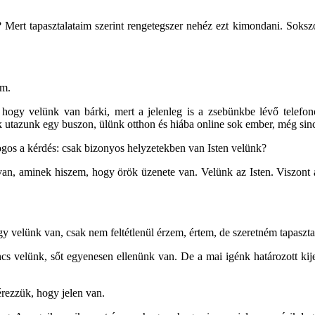
n? Mert tapasztalataim szerint rengetegszer nehéz ezt kimondani. Sok
em.
, hogy velünk van bárki, mert a jelenleg is a zsebünkbe lévő telefono
k utazunk egy buszon, ülünk otthon és hiába online sok ember, még sin
ogos a kérdés: csak bizonyos helyzetekben van Isten velünk?
ás van, aminek hiszem, hogy örök üzenete van. Velünk az Isten. Viszont
y velünk van, csak nem feltétlenül érzem, értem, de szeretném tapaszta
ncs velünk, sőt egyenesen ellenünk van. De a mai igénk határozott kij
rezzük, hogy jelen van.