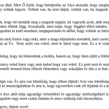
us által. Mert Ő lejött, hogy beteljesítse az Atya akaratát, hogy meghal
gy velünk legyen. Velünk van, ha nem látjuk, velünk van, ha magunk 
unk, hogy mi mentjük meg a magunk napjait, mi vagyunk azok, akik meg
den tőlünk függ. Kiszabadít, mert tudja, hogy függhet tőled minden,
ugodtan ki tudd mondani, megtapasztalni és átélni, hogy velünk az Isten
sten mert fontos vagy neki, mert a maga képmására teremtett, mert szer
n az Úr. Nem azért van veled, mert te látod vagy nem. Ez a te számo
dolog, hogy mi felmentünk a holdra, hanem az, hogy Isten eljött a föld
d nincs veled Isten vagy nem tudod hogy van veled. Ez pont nem ér semm
etnék benned bízni először életemben vagy sokadjára és élni a te fiad
 mégis van. És arra van lehetőség, hogy ebben éljünk! Arra van lehetős
 az imaszolgálatban és arra is, hogy egyszerűen csak elé lépjünk és a j
et lesz attól még ugyanúgy örömökkel és ugyanúgy nehézségekkel is. C
ogadott vagy most csakis őmiatta és nincs szükség más bizonyításra.
gyen, éljünk ezzel!