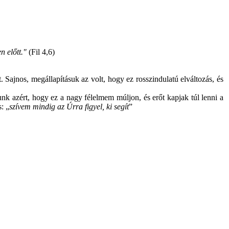
 előtt."
(Fil 4,6)
Sajnos, megállapításuk az volt, hogy ez rosszindulatú elváltozás, és
nk azért, hogy ez a nagy félelmem múljon, és erőt kapjak túl lenni a
: „
szívem mindig az Úrra figyel, ki segít
”