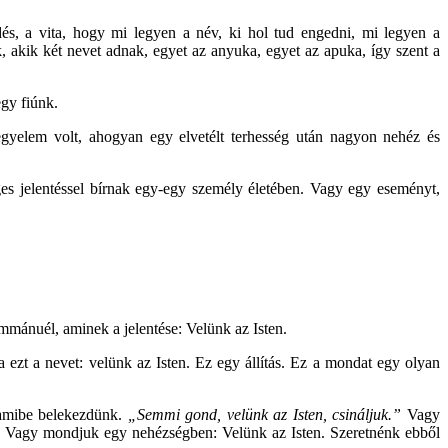
és, a vita, hogy mi legyen a név, ki hol tud engedni, mi legyen a
 akik két nevet adnak, egyet az anyuka, egyet az apuka, így szent a
egy fiúnk.
gyelem volt, ahogyan egy elvetélt terhesség után nagyon nehéz és
es jelentéssel bírnak egy-egy személy életében. Vagy egy eseményt,
 Immánuél, aminek a jelentése: Velünk az Isten.
 ezt a nevet: velünk az Isten. Ez egy állítás. Ez a mondat egy olyan
alamibe belekezdünk.
„Semmi gond, velünk az Isten, csináljuk.”
Vagy
. Vagy mondjuk egy nehézségben: Velünk az Isten. Szeretnénk ebből