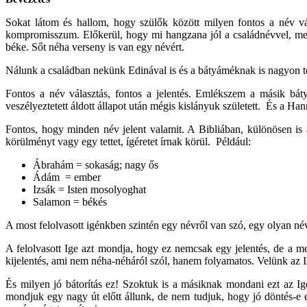
Sokat látom és hallom, hogy szülők között milyen fontos a név vá
kompromisszum. Előkerül, hogy mi hangzana jól a családnévvel, mely
béke. Sőt néha verseny is van egy névért.
Nálunk a családban nekünk Edinával is és a bátyáméknak is nagyon tets
Fontos a név választás, fontos a jelentés. Emlékszem a másik bá
veszélyeztetett áldott állapot után mégis kislányuk született. És a Han
Fontos, hogy minden név jelent valamit. A Bibliában, különösen is
körülményt vagy egy tettet, ígéretet írnak körül. Például:
Ábrahám = sokaság; nagy ős
Ádám = ember
Izsák = Isten mosolyoghat
Salamon = békés
A most felolvasott igénkben szintén egy névről van szó, egy olyan névrő
A felolvasott Ige azt mondja, hogy ez nemcsak egy jelentés, de a me
kijelentés, ami nem néha-néháról szól, hanem folyamatos. Velünk az I
És milyen jó bátorítás ez! Szoktuk is a másiknak mondani ezt az I
mondjuk egy nagy út előtt állunk, de nem tudjuk, hogy jó döntés-e e