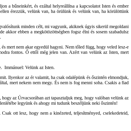
jon a bűneinkért, és ezáltal helyreállítsa a kapcsolatot Isten és ember
ellen érezzük, velünk van, ha örülünk és velünk van, ha körülöttünk
valósítunk minden célt, mi vagyunk, akiknek úgyis sikerül megoldani
 de akkor ebben a megkötözöttségben fogsz élni és sosem szabadulsz
.
et, és mert nem akar egyedül hagyni. Nem tőled függ, hogy veled lesz-e
dra fontos. Ő ettől még jelen van. Azért van velünk az Isten, mert
re. Immánuel: Velünk az Isten.
it. Ilyenkor az ér valamit, ha csak odalépünk és őszintén elmondjuk,
 által, mert nekem nem megy. És nem is fog menni soha. Csakis a fiad
ég, hogy az Úrvacsorában azt tapasztaljuk meg, hogy valóban velünk az
elenlétébe legyünk és ahogy mi tudunk beszéljünk neki őszintén!
sak ott lesz, hogy nem a kinézeted, teljesítményed, cselekedeteid,