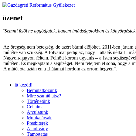
üzenet
"Semmi felől ne aggódjatok, hanem imádságotokban és könyörgéstekbe
Az öregség nem betegség, de azért bármi előjöhet. 2011-ben jártam a
műtétre van szükség. A folyamat pedig az, hogy – altatás nélkül - másh
Nagyon-nagyon féltem. Felnőtt korom ugyanis – a Isten segítségével 
műtéten. És megkaptam a segítséget. Nem felejtem el soha, hogy a mű
A műtét óta aztán én a „hátamat hordom az orrom hegyén”.
itt kezdd!
Bemutatkozunk
Mire számíthatsz?
Történetünk
Céljaink
Arculatunk
Munkatársak
Presbiterek
Alapítvány
Támogatás