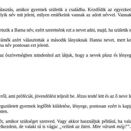
lasztás, amikor gyermek születik a családba. Kezdődik az egyezked
ik név mit jelent, milyen emlékeink vannak az adott névvel. Vannak,
zik a Barna név, ezért szeretnénk ezt a nevet adni, majd, ha születik 
tyámék azért választottak a második lányuknak Hanna nevet, mert ke
na név pontosan ezt jelenti.
 az ószövetségben mindenhol azt látjuk, hogy a nevek plusz és lényeg
l, ami próféciát, jövendölést teljesít be. Jézus testté lett és az ő neve
gszületett gyermek legfőbb küldetése, lényege, pontosan ezért is kapja
sten.
gét, amikor szükséget szenved. Vagy akkor használjuk például, ha v
lkezdeni, de valaki rá is vágja:
„velünk az Isten. Mire várunk még?”