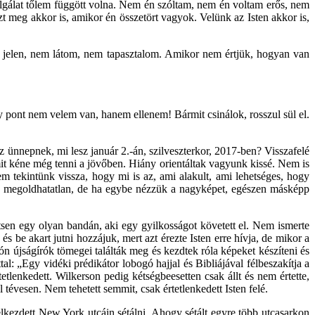
olgálat tőlem függött volna. Nem én szóltam, nem én voltam erős, nem
zt meg akkor is, amikor én összetört vagyok. Velünk az Isten akkor is,
cs jelen, nem látom, nem tapasztalom. Amikor nem értjük, hogyan van
y pont nem velem van, hanem ellenem! Bármit csinálok, rosszul sül el.
 ünnepnek, mi lesz január 2.-án, szilveszterkor, 2017-ben? Visszafelé
 mit kéne még tenni a jövőben. Hiány orientáltak vagyunk kissé. Nem is
tekintünk vissza, hogy mi is az, ami alakult, ami lehetséges, hogy
z és megoldhatatlan, de ha egybe nézzük a nagyképet, egészen másképp
sen egy olyan bandán, aki egy gyilkosságot követett el. Nem ismerte
s be akart jutni hozzájuk, mert azt érezte Isten erre hívja, de mikor a
ón újságírók tömegei találták meg és kezdtek róla képeket készíteni és
al: „Egy vidéki prédikátor lobogó hajjal és Bibliájával félbeszakítja a
etlenkedett. Wilkerson pedig kétségbeesetten csak állt és nem értette,
 tévesen. Nem tehetett semmit, csak értetlenkedett Isten felé.
 elkezdett New York utcáin sétálni. Ahogy sétált egyre több utcasarkon