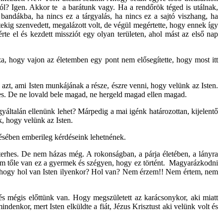
lásról? Igen. Akkor te a barátunk vagy. Ha a rendőrök téged is utálnak,
ndákba, ha nincs ez a tárgyalás, ha nincs ez a sajtó viszhang, ha
etekig szenvedett, megalázott volt, de végül megértette, hogy ennek így
érte el és kezdett missziót egy olyan területen, ahol mást az első nap
, hogy vajon az életemben egy pont nem elősegítette, hogy most itt
zt, ami Isten munkájának a része, észre venni, hogy velünk az Isten.
tes. De ne lovald bele magad, ne hergeld magad ellen magad.
yáltalán ellenünk lehet? Márpedig a mai igénk határozottan, kijelentő
k, hogy velünk az Isten.
tésében emberileg kérdéseink lehetnének.
t terhes. De nem házas még. A rokonságban, a párja életében, a lányra
nem tőle van ez a gyermek és szégyen, hogy ez történt. Magyarázkodni
na, hogy hol van Isten ilyenkor? Hol van? Nem érzem!! Nem értem, nem
s mégis előttünk van. Hogy megszületett az karácsonykor, aki miatt
denkor, mert Isten elküldte a fiát, Jézus Krisztust aki velünk volt és