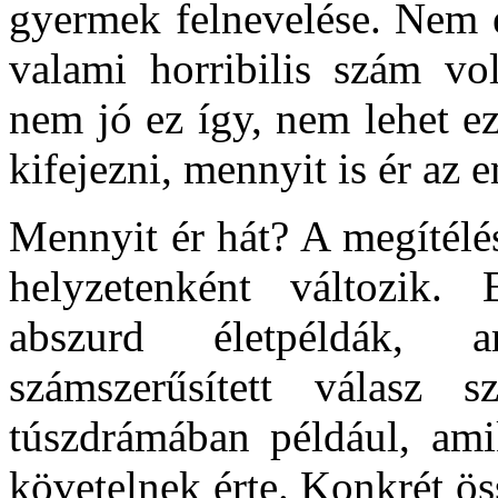
gyermek felnevelése. Nem 
valami horribilis szám vo
nem jó ez így, nem lehet e
kifejezni, mennyit is ér az 
Mennyit ér hát? A megítélé
helyzetenként változik.
abszurd életpéldák, 
számszerűsített válasz 
túszdrámában például, amik
követelnek érte. Konkrét ös