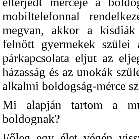
elterjedt mércéje a bold
mobiltelefonnal rendelk
megvan, akkor a kisdiák
felnőtt gyermekek szülei
párkapcsolata eljut az elj
házasság és az unokák szül
alkalmi boldogság-mérce sz
Mi alapján tartom a mú
boldognak?
Főleg egy élet végén viss