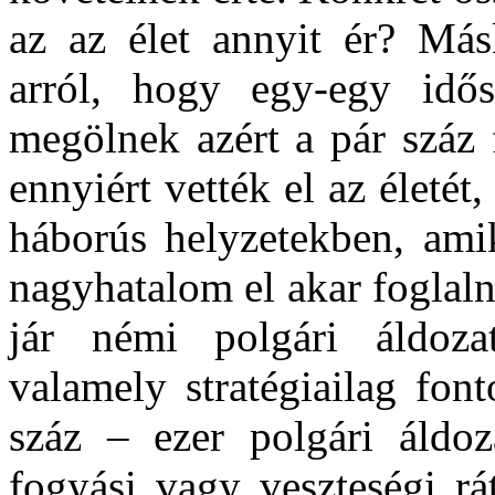
az az élet annyit ér? Más
arról, hogy egy-egy idős
megölnek azért a pár száz f
ennyiért vették el az életét
háborús helyzetekben, ami
nagyhatalom el akar foglaln
jár némi polgári áldozat
valamely stratégiailag font
száz – ezer polgári áldoz
fogyási vagy veszteségi rá