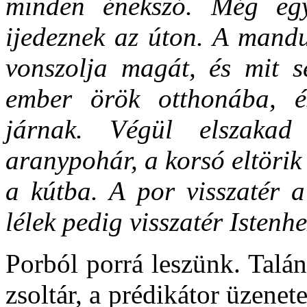
minden énekszó. Még egy
ijedeznek az úton. A mandu
vonszolja magát, és mit s
ember örök otthonába, é
járnak. Végül elszakad 
aranypohár, a korsó eltörik
a kútba. A por visszatér a
lélek pedig visszatér Istenh
Porból porrá leszünk. Talán
zsoltár, a prédikátor üzenet