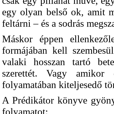
csak egy pillanat műve, eg
egy olyan belső ok, amit 
feltárni – és a sodrás megsz
Máskor éppen ellenkezől
formájában kell szembesü
valaki hosszan tartó bet
szerettét. Vagy amikor
folyamatában kiteljesedő t
A Prédikátor könyve gyönyö
folyamatot: