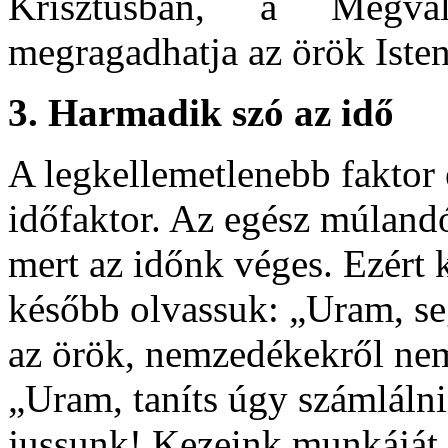
Krisztusban, a Megv
megragadhatja az örök Isten 
3.
Harmadik szó az idő
A legkellemetlenebb faktor 
időfaktor. Az egész múlandó
mert az időnk véges. Ezért kiá
később olvassuk: „Uram, seg
az örök, nemzedékekről nemz
„Uram, taníts úgy számlálni
jussunk! Kezeink munkáját