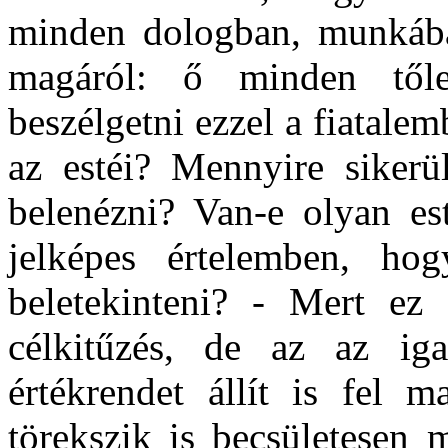
minden dologban, munkába
magáról: ő minden tőle
beszélgetni ezzel a fiatale
az estéi? Mennyire sikerü
belenézni? Van-e olyan est
jelképes értelemben, ho
beletekinteni? - Mert ez
célkitűzés, de az az ig
értékrendet állít is fel 
törekszik is becsületesen 