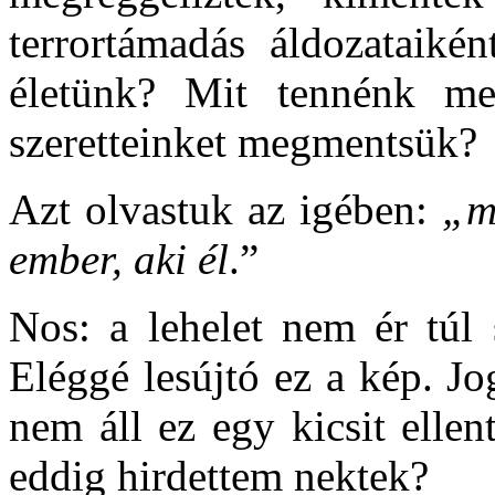
terrortámadás áldozataiké
életünk? Mit tennénk m
szeretteinket megmentsük?
Azt olvastuk az igében:
„m
ember, aki él
.”
Nos: a lehelet nem ér túl 
Eléggé lesújtó ez a kép. J
nem áll ez egy kicsit ellen
eddig hirdettem nektek?