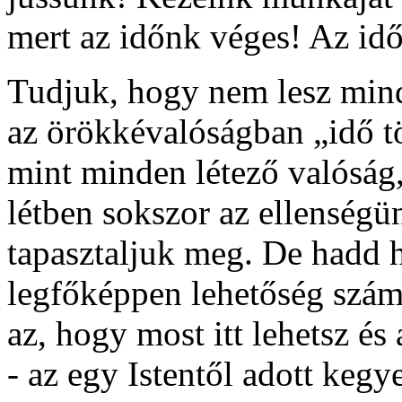
mert az időnk véges! Az id
Tudjuk, hogy nem lesz mindi
az örökkévalóságban „idő t
mint minden létező valóság, 
létben sokszor az ellenségü
tapasztaljuk meg. De hadd h
legfőképpen lehetőség szám
az, hogy most itt lehetsz és
- az egy Istentől adott kegy