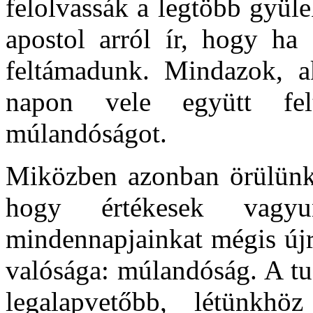
felolvassák a legtöbb gyüle
apostol arról ír, hogy ha 
feltámadunk. Mindazok, 
napon vele együtt fel
múlandóságot.
Miközben azonban örülünk 
hogy értékesek vag
mindennapjainkat mégis újra
valósága: múlandóság. A t
legalapvetőbb, létünkhö