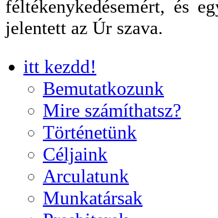
féltékenykedésemért, és eg
jelentett az Úr szava.
itt kezdd!
Bemutatkozunk
Mire számíthatsz?
Történetünk
Céljaink
Arculatunk
Munkatársak