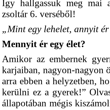
Így hallgassuk meg mai al
zsoltár 6. verséből!
„Mint egy lehelet, annyit é
Mennyit ér egy élet?
Amikor az embernek gyerme
karjaiban, nagyon-nagyon ö
arra ebben a helyzetben, h
kerülni ez a gyerek!” Olva
állapotában mégis kiszámol