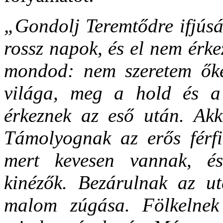
„Gondolj Teremtődre ifjúsá
rossz napok, és el nem érke
mondod: nem szeretem őke
világa, meg a hold és a 
érkeznek az eső után. Akk
Támolyognak az erős férfi
mert kevesen vannak, é
kinézők. Bezárulnak az ut
malom zúgása. Fölkelnek