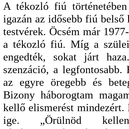
A tékozló fiú történetébe
igazán az idősebb fiú belső
testvérek. Öcsém már 1977-
a tékozló fiú. Míg a szüle
engedték, sokat járt haz
szenzáció, a legfontosabb.
az egyre öregebb és bete
Bizony háborogtam magam
kellő elismerést mindezért.
ige. „Örülnöd kelle