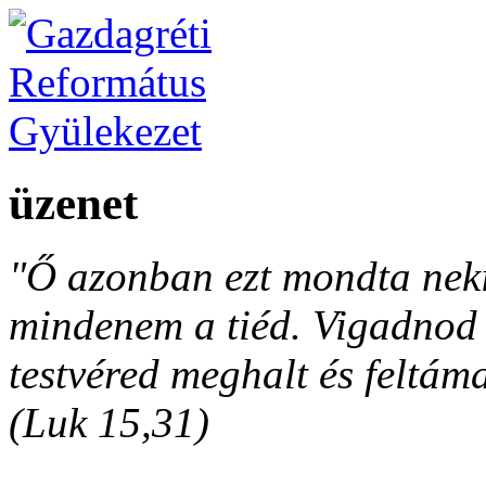
üzenet
"Ő azonban ezt mondta neki
mindenem a tiéd. Vigadnod é
testvéred meghalt és feltáma
(Luk 15,31)