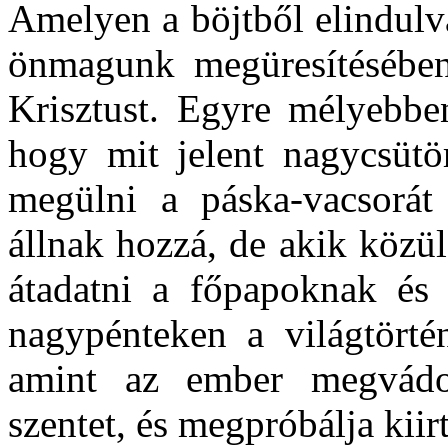
Amelyen a böjtből elindulv
önmagunk megüresítésébe
Krisztust. Egyre mélyebben
hogy mit jelent nagycsütö
megülni a páska-vacsorát
állnak hozzá, de akik közül
átadatni a főpapoknak és 
nagypénteken a világtörté
amint az ember megvádol
szentet, és megpróbálja kiir