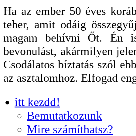
Ha az ember 50 éves korába
teher, amit odáig összegyű
magam behívni Őt. Én is
bevonulást, akármilyen jel
Csodálatos bíztatás szól eb
az asztalomhoz. Elfogad en
itt kezdd!
Bemutatkozunk
Mire számíthatsz?