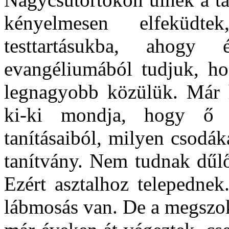
kényelmesen elfeküdt
testtartásukba, ahogy
evangéliumából tudjuk, ho
legnagyobb közülük. Már 
ki-ki mondja, hogy ő 
tanításaiból, milyen csodáka
tanítvány. Nem tudnak dűlő
Ezért asztalhoz telepednek
lábmosás van. De a megszok