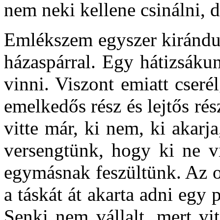
nem neki kellene csinálni, 
Emlékszem egyszer kirándul
házaspárral. Egy hátizsáku
vinni. Viszont emiatt cser
emelkedős rész és lejtős rés
vitte már, ki nem, ki akar
versengtünk, hogy ki ne vi
egymásnak feszültünk. Az ott
a táskát át akarta adni egy 
Senki nem vállalt, mert vi