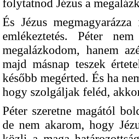
folytatnod Jézus a megalázk
És Jézus megmagyarázza 
emlékeztetés. Péter nem
megalázkodom, hanem azér
majd másnap teszek értet
később megérted. És ha nem
hogy szolgáljak feléd, akkor
Péter szeretne magától bol
de nem akarom, hogy Jézus
közli a maga határozotts