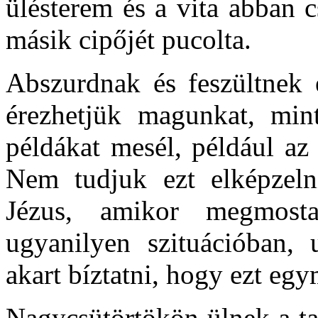
ülésterem és a vita abban 
másik cipőjét pucolta.
Abszurdnak és feszültnek 
érezhetjük magunkat, mint
példákat mesél, például az 
Nem tudjuk ezt elképzeln
Jézus, amikor megmosta
ugyanilyen szituációban, u
akart bíztatni, hogy ezt eg
Nagycsütörtökön ülnek a ta