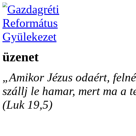
üzenet
„Amikor Jézus odaért, felnéz
szállj le hamar, mert ma a 
(Luk 19,5)