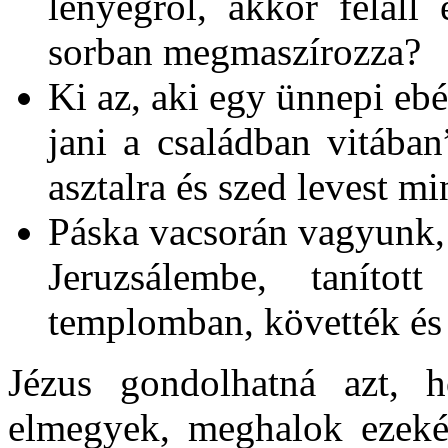
lényegről, akkor feláll
sorban megmaszírozza?
Ki az, aki egy ünnepi eb
jani a családban vitában
asztalra és szed levest 
Páska vacsorán vagyunk,
Jeruzsálembe, tanít
templomban, követték és 
Jézus gondolhatná azt,
elmegyek, meghalok ezeké