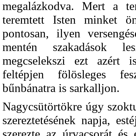
megalázkodva. Mert a ter
teremtett Isten minket 
pontosan, ilyen versengé
mentén szakadások le
megcselekszi ezt azért i
feltépjen fölösleges fes
bűnbánatra is sarkalljon.
Nagycsütörtökre úgy szoktu
szereztetésének napja, est
szerezte az úrvacsorát és 