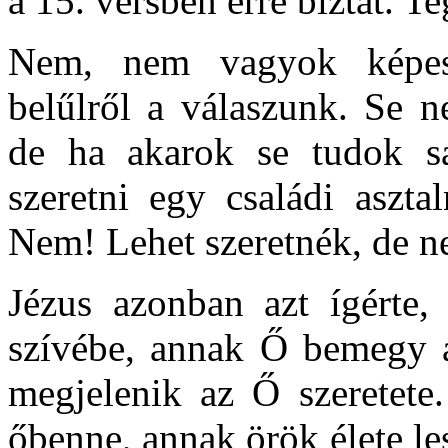
a 15. versben erre bíztat. 
Nem, nem vagyok képes 
belűlről a válaszunk. Se n
de ha akarok se tudok s
szeretni egy családi aszt
Nem! Lehet szeretnék, de 
Jézus azonban azt ígérte,
szívébe, annak Ő bemegy a
megjelenik az Ő szeretete.
őbenne, annak örök élete l