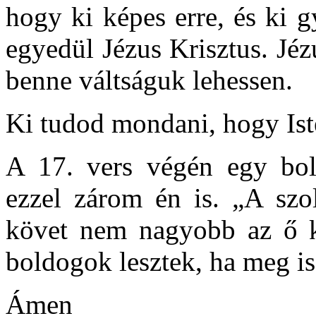
hogy ki képes erre, és ki g
egyedül Jézus Krisztus. Jéz
benne váltságuk lehessen.
Ki tudod mondani, hogy Ist
A 17. vers végén egy bol
ezzel zárom én is. „A sz
követ nem nagyobb az ő kü
boldogok lesztek, ha meg is 
Ámen