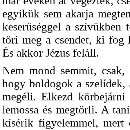
már éveken át végeztek, cs
egyikük sem akarja megten
keserűséggel a szívükben t
töri meg a csendet, ki fog
És akkor Jézus feláll.
Nem mond semmit, csak, am
hogy boldogok a szelídek,
megéli. Elkezd körbejárni
lemossa és megtörli. A tan
kísérik figyelemmel, mert 