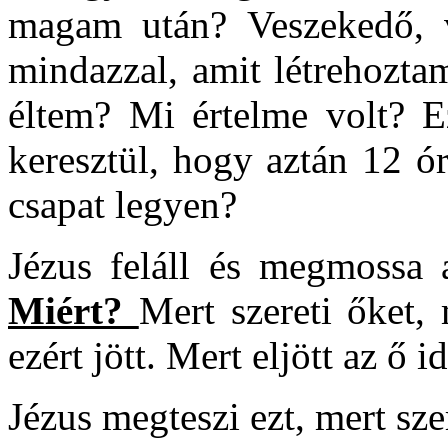
magam után? Veszekedő, v
mindazzal, amit létrehozt
éltem? Mi értelme volt? Ez
keresztül, hogy aztán 12 ó
csapat legyen?
Jézus feláll és megmossa a
Miért?
Mert szereti őket,
ezért jött. Mert eljött az ő id
Jézus megteszi ezt, mert szer