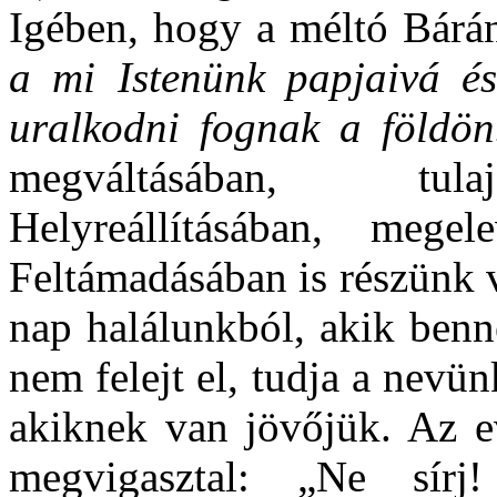
Igében, hogy a méltó Bárán
a mi Istenünk papjaivá és
uralkodni fognak a földö
megváltásában, tula
Helyreállításában, megel
Feltámadásában is részünk 
nap halálunkból, akik benn
nem felejt el, tudja a nevü
akiknek van jövőjük. Az e
megvigasztal: „Ne sír