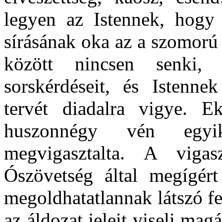
legyen az Istennek, hogy
sírásának oka az a szomorú
között nincsen senki,
sorskérdéseit, és Istenn
tervét diadalra vigye. E
huszonnégy vén egyi
megvigasztalta. A viga
Ószövetség által megígért
megoldhatatlannak látszó fe
az áldozat jeleit viseli magá