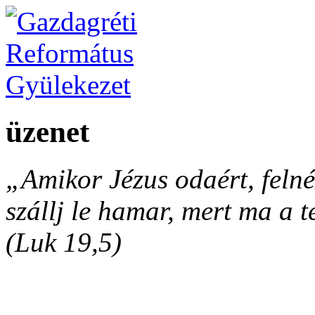
üzenet
„Amikor Jézus odaért, felnéz
szállj le hamar, mert ma a 
(Luk 19,5)