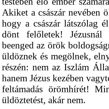
testében élő ember számár
Akiket a császár nevében ö
hogy a császár látszólag é
dönt felőletek! Jézusnál
beenged az örök boldogsá
üldöznek és megölnek, elny
részén: nem az Iszlám Álla
hanem Jézus kezében vagyto
feltámadás örömhírét! Min
üldöztetést, akár nem.