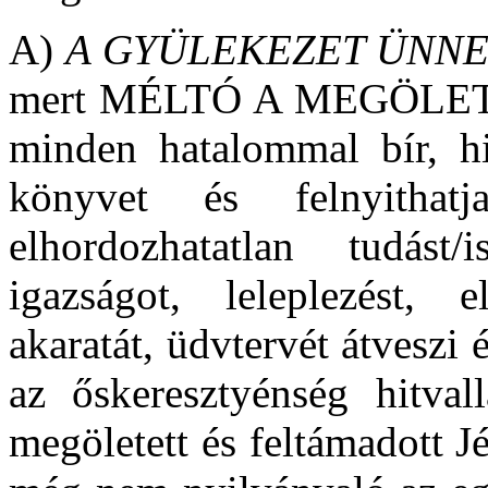
A)
A GYÜLEKEZET ÜNNE
mert MÉLTÓ A MEGÖLET
minden hatalommal bír, hi
könyvet és felnyitha
elhordozhatatlan tudást/
igazságot, leleplezést, e
akaratát, üdvtervét átveszi é
az őskeresztyénség hitval
megöletett és feltámadott J