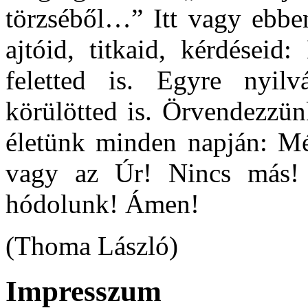
törzséből…” Itt vagy ebben
ajtóid, titkaid, kérdéseid
feletted is. Egyre nyil
körülötted is. Örvendezzü
életünk minden napján: Mé
vagy az Úr! Nincs más! 
hódolunk! Ámen!
(Thoma László)
Impresszum