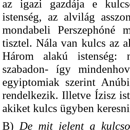
az igazi gazdája e kulc
istenség, az alvilág assz
mondabeli Perszephóné m
tisztel. Nála van kulcs az 
Három alakú istenség: m
szabadon- így mindenhov
egyiptomiak szerint Anúbis
rendelkezik. Illetve Ízisz i
akiket kulcs ügyben keresni
B)
De mit jelent a kulcso