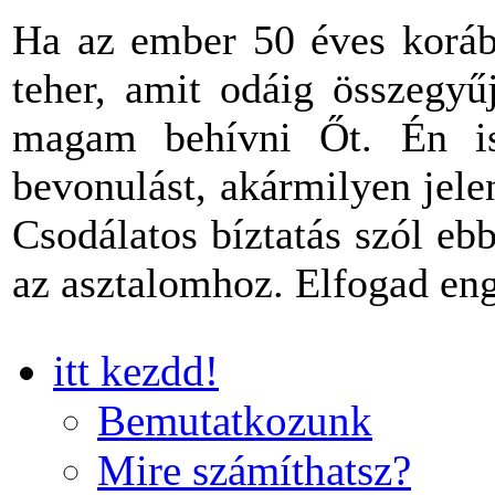
Ha az ember 50 éves korába
teher, amit odáig összegyű
magam behívni Őt. Én is
bevonulást, akármilyen jel
Csodálatos bíztatás szól eb
az asztalomhoz. Elfogad en
itt kezdd!
Bemutatkozunk
Mire számíthatsz?