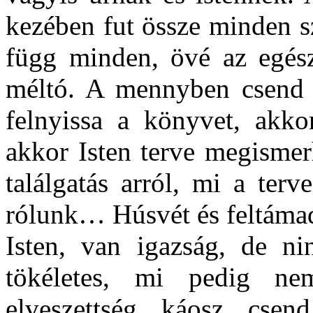
kezében fut össze minden szá
függ minden, övé az egés
méltó. A mennyben csend 
felnyissa a könyvet, akk
akkor Isten terve megismerh
találgatás arról, mi a ter
rólunk… Húsvét és feltámad
Isten, van igazság, de ni
tökéletes, mi pedig n
elveszettség, káosz, cse