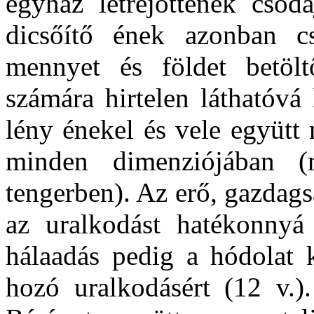
egyház létrejöttének csodá
dicsőítő ének azonban c
mennyet és földet betöl
számára hirtelen láthatóvá
lény énekel és vele együt
minden dimenziójában (m
tengerben). Az erő, gazdags
az uralkodást hatékonnyá t
hálaadás pedig a hódolat k
hozó uralkodásért (12 v.)