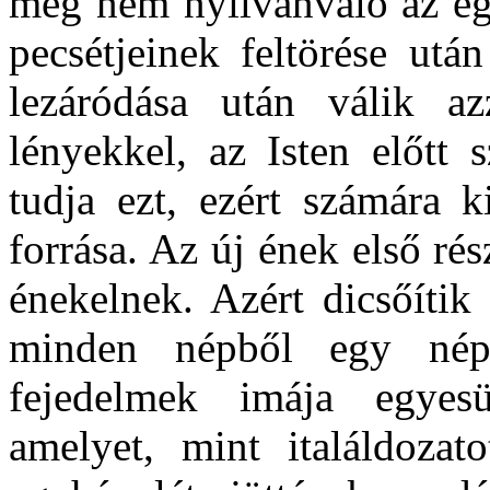
még nem nyilvánvaló az egé
pecsétjeinek feltörése ut
lezáródása után válik 
lényekkel, az Isten előtt 
tudja ezt, ezért számára k
forrása. Az új ének első ré
énekelnek. Azért dicsőítik
minden népből egy nép
fejedelmek imája egyesü
amelyet, mint italáldozat