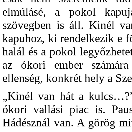
elmúlásé, a pokol kapu
szövegben is áll. Kinél va
kapuhoz, ki rendelkezik e fö
halál és a pokol legyőzhete
az ókori ember számára 
ellenség, konkrét hely a Sze
„Kinél van hát a kulcs…?” 
ókori vallási piac is. Pau
Hádésznál van. A görög mit