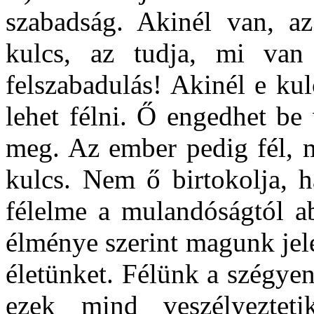
szabadság. Akinél van, a
kulcs, az tudja, mi va
felszabadulás! Akinél e kul
lehet félni. Ő engedhet be 
meg. Az ember pedig fél, m
kulcs. Nem ő birtokolja,
félelme a mulandóságtól a
élménye szerint magunk jele
életünket. Félünk a szégyen
ezek mind veszélyeztet