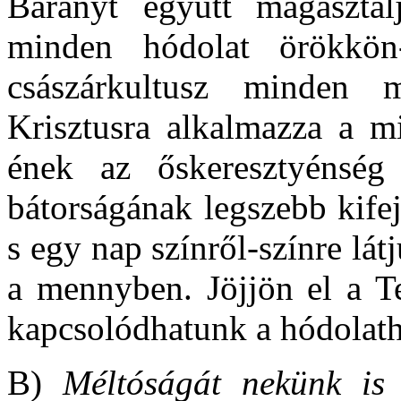
Bárányt együtt magasztalj
minden hódolat örökkön
császárkultusz minden m
Krisztusra alkalmazza a m
ének az őskeresztyénség 
bátorságának legszebb kife
s egy nap színről-színre lát
a mennyben. Jöjjön el a Te
kapcsolódhatunk a hódolat
B)
Méltóságát nekünk is