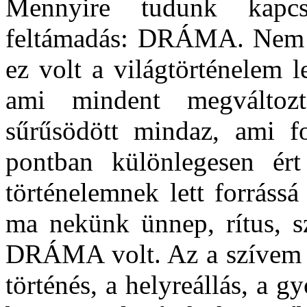
Mennyire tudunk kapcs
feltámadás: DRÁMA. Nem c
ez volt a világtörténelem l
ami mindent megváltoz
sűrűsödött mindaz, ami fo
pontban különlegesen ér
történelemnek lett forráss
ma nekünk ünnep, rítus, s
DRÁMA volt. Az a szívem v
történés, a helyreállás, a g