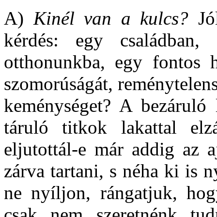
A)
Kinél van a kulcs?
Jó
kérdés: egy családban, s
otthonunkba, egy fontos h
szomorúságát, reménytelensé
keménységet? A bezáruló l
táruló titkok lakattal el
eljutottál-e már addig az 
zárva tartani, s néha ki is 
ne nyíljon, rángatjuk, hog
csak nem szeretnénk tudn