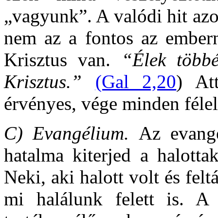
„vagyunk”. A valódi hit az
nem az a fontos az ember
Krisztus van.
“Élek több
Krisztus.”
(Gal 2,20
) At
érvényes, vége minden féle
C)
Evangélium.
Az evangé
hatalma kiterjed a halotta
Neki, aki halott volt és fel
mi halálunk felett is. A 