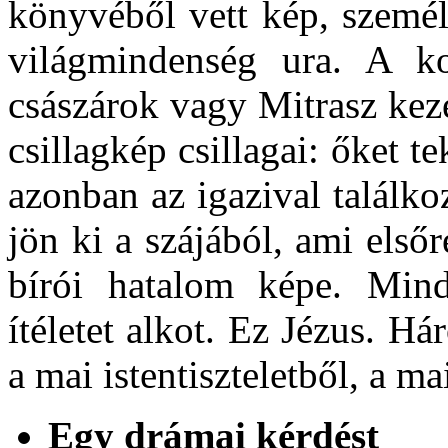
könyvéből vett kép, személ
világmindenség ura. A ko
császárok vagy Mitrasz kezé
csillagkép csillagai: őket t
azonban az igazival találk
jön ki a szájából, ami első
bírói hatalom képe. Mind
ítéletet alkot. Ez Jézus. 
a mai istentiszteletből, a ma
Egy drámai kérdést