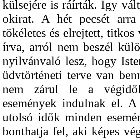
külsejére is ráírták. Így vál
okirat. A hét pecsét arr
tökéletes és elrejtett, tit
írva, arról nem beszél kül
nyilvánvaló lesz, hogy Ist
üdvtörténeti terve van benn
nem zárul le a végidők
események indulnak el. A 
utolsó idők minden esemén
bonthatja fel, aki képes vé