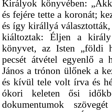
Királyok könyvében: „Akkor
és fejére tette a koronát; 
és így királlyá választották,
kiáltoztak: Éljen a királ
könyvet, az Isten „földi h
pecsét átvétel egyenlő a
János a trónon ülőnek a ke
és kívül tele volt írva és h
ókori keleten ősi idők
dokumentumok szövegé