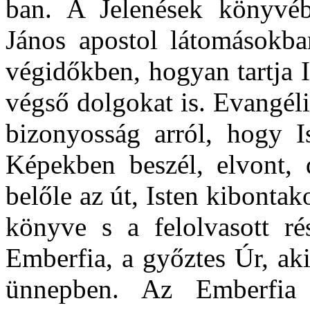
ban. A Jelenések könyvé
János apostol látomásokba
végidőkben, hogyan tartja I
végső dolgokat is. Evangél
bizonyosság arról, hogy Is
Képekben beszél, elvont, 
belőle az út, Isten kibontak
könyve s a felolvasott ré
Emberfia, a győztes Úr, ak
ünnepben. Az Emberfia J