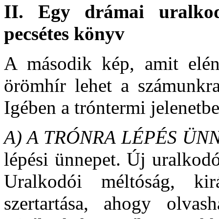
II.
Egy drámai uralkodó
pecsétes könyv
A második kép, amit elé
örömhír lehet a számunkra.
Igében a tróntermi jelenetb
A) A TRÓNRA LÉPÉS ÜN
lépési ünnepet. Új uralkodó
Uralkodói méltóság, kir
szertartása, ahogy olvas