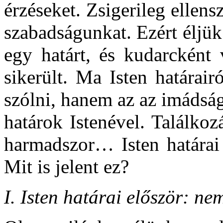
érzéseket. Zsigerileg ellen
szabadságunkat. Ezért éljük
egy határt, és kudarcként 
sikerült. Ma Isten határai
szólni, hanem az az imádsá
határok Istenével. Találko
harmadszor… Isten határai 
Mit is jelent ez?
I. Isten határai először: ne