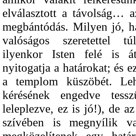
elválasztott a távolság… a
megbántódás. Milyen jó, ha
valóságos szeretettel t
ilyenkor Isten felé is á
nyitogatja a határokat; és e
a templom küszöbét. Leh
kérésének engedve tes
leleplezve, ez is jó!), de 
szívében is megnyílik va
megközelítenek egy hatá