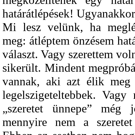
határátlépések! Ugyanakkor
Mi lesz velünk, ha meglé
meg: átléptem önzésem hatá
választ. Vagy szerettem vo
sikerült. Mindent megpróbá
vannak, aki azt élik meg
legelszigeteltebbek. Vag
„szeretet ünnepe” még j
mennyire nem a szeretet 