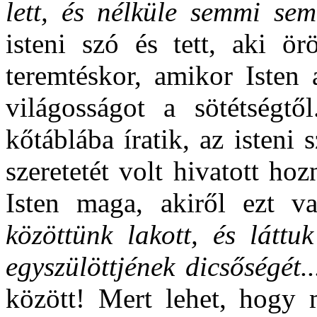
lett, és nélküle semmi sem
isteni szó és tett, aki ö
teremtéskor, amikor Isten a
világosságot a sötétségt
kőtáblába íratik, az isteni 
szeretetét volt hivatott ho
Isten maga, akiről ezt v
közöttünk lakott, és láttu
egyszülöttjének dicsőségét.
között! Mert lehet, hogy 