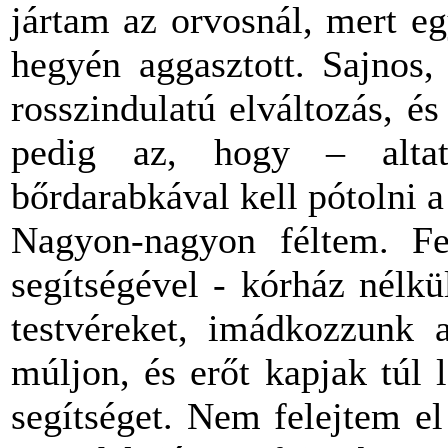
jártam az orvosnál, mert e
hegyén aggasztott. Sajnos,
rosszindulatú elváltozás, é
pedig az, hogy – alta
bőrdarabkával kell pótolni a 
Nagyon-nagyon féltem. Fe
segítségével - kórház nélk
testvéreket, imádkozzunk 
múljon, és erőt kapjak túl
segítséget. Nem felejtem e