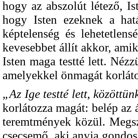
hogy az abszolút létező, Ist
hogy Isten ezeknek a hatá
képtelenség és lehetetlens
kevesebbet állít akkor, amik
Isten maga testté lett. Nézz
amelyekkel önmagát korláto
„Az Ige testté lett, közöttün
korlátozza magát: belép az á
teremtmények közül. Megszü
csecsemő, aki anyja gondosk