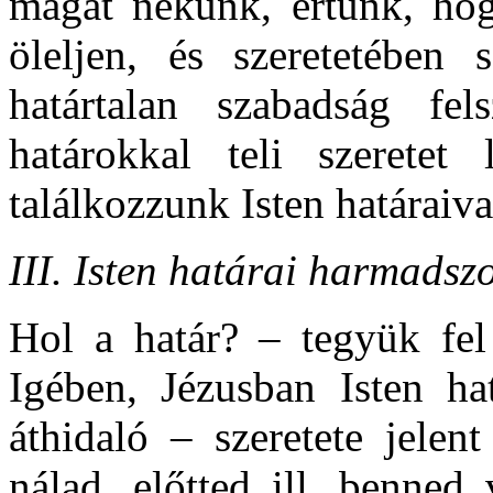
magát nekünk, értünk, ho
öleljen, és szeretetében
határtalan szabadság fe
határokkal teli szeretet l
találkozzunk Isten határaiv
III. Isten határai harmadsz
Hol a határ? – tegyük fel 
Igében, Jézusban Isten ha
áthidaló – szeretete jelen
nálad, előtted ill. benned