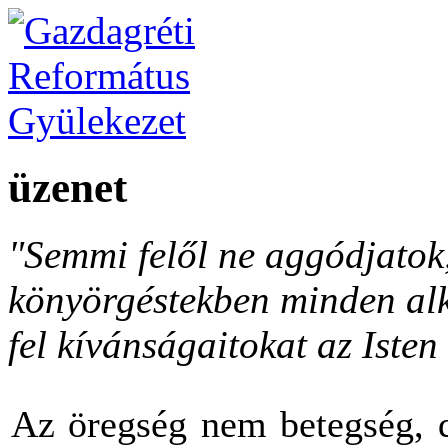
üzenet
"Semmi felől ne aggódjato
könyörgéstekben minden al
fel kívánságaitokat az Isten 
Az öregség nem betegség, d