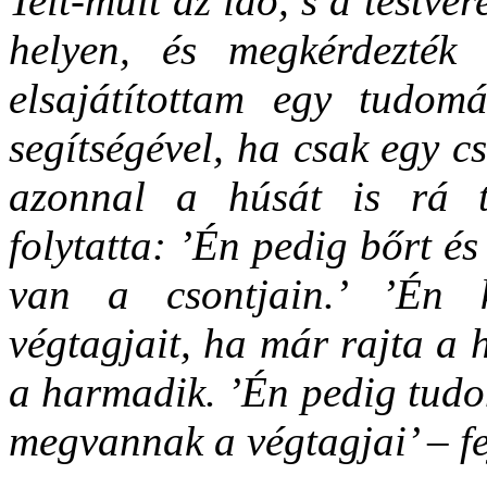
Telt-múlt az idő, s a testvér
helyen, és megkérdezték 
elsajátítottam egy tudom
segítségével, ha csak egy 
azonnal a húsát is rá 
folytatta: ’Én pedig bőrt és
van a csontjain.’ ’Én 
végtagjait, ha már rajta a h
a harmadik. ’Én pedig tudom
megvannak a végtagjai’ – fe