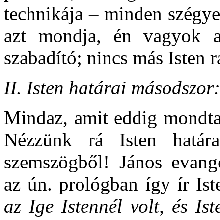
technikája – minden szégye
azt mondja, én vagyok a
szabadító; nincs más Isten r
II. Isten határai másodszor: 
Mindaz, amit eddig mondtam
Nézzünk rá Isten határ
szemszögből! János evangé
az ún. prológban így ír Ist
az Ige Istennél volt, és I