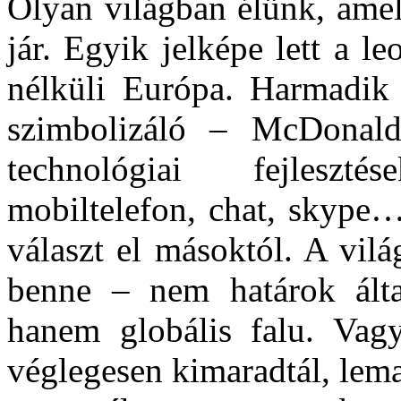
Olyan világban élünk, amel
jár. Egyik jelképe lett a l
nélküli Európa. Harmadik –
szimbolizáló – McDonald
technológiai fejleszté
mobiltelefon, chat, skype
választ el másoktól. A vilá
benne – nem határok álta
hanem globális falu. Vag
véglegesen kimaradtál, lema