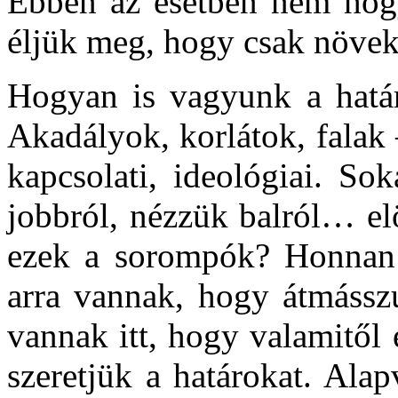
Ebben az esetben nem hogy
éljük meg, hogy csak növek
Hogyan is vagyunk a határ
Akadályok, korlátok, falak 
kapcsolati, ideológiai. So
jobbról, nézzük balról… el
ezek a sorompók? Honnan 
arra vannak, hogy átmásszu
vannak itt, hogy valamitől 
szeretjük a határokat. Ala