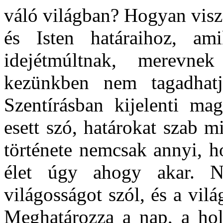
váló világban? Hogyan visz
és Isten határaihoz, am
idejétmúltnak, merevne
kezünkben nem tagadhat
Szentírásban kijelenti mag
esett szó, határokat szab m
története nemcsak annyi, h
élet úgy ahogy akar. N
világosságot szól, és a vilá
Meghatározza a nap, a hold