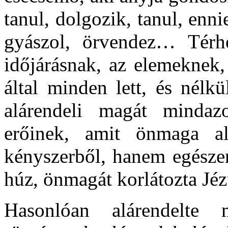
tanul, dolgozik, tanul, ennie
gyászol, örvendez… Térhe
időjárásnak, az elemeknek,
által minden lett, és nélk
alárendeli magát mindaz
erőinek, amit önmaga a
kényszerből, hanem egészen
húz, önmagát korlátozta Jé
Hasonlóan alárendelte 