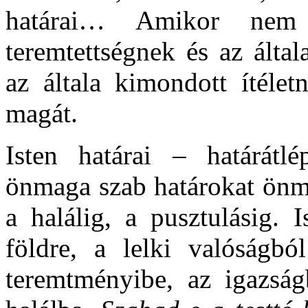
határai… Amikor nem 
teremtettségnek és az álta
az általa kimondott ítélet
magát.
Isten határai – határátl
önmaga szab határokat önm
a halálig, a pusztulásig. 
földre, a lelki valóságbó
teremtményibe, az igazság