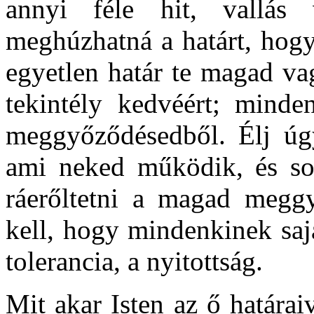
annyi féle hit, vallás
meghúzhatná a határt, hog
egyetlen határ te magad va
tekintély kedvéért; minde
meggyőződésedből. Élj úgy
ami neked működik, és s
ráerőltetni a magad megg
kell, hogy mindenkinek saj
tolerancia, a nyitottság.
Mit akar Isten az ő határa