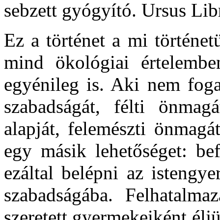
sebzett gyógyító. Ursus Lib
Ez a történet a mi történe
mind ökológiai értelembe
egyénileg is. Aki nem fogad
szabadságát, félti önmagá
alapját, felemészti önmagá
egy másik lehetőséget: bef
ezáltal belépni az istengye
szabadságába. Felhatalma
szeretett gyermekeiként élj