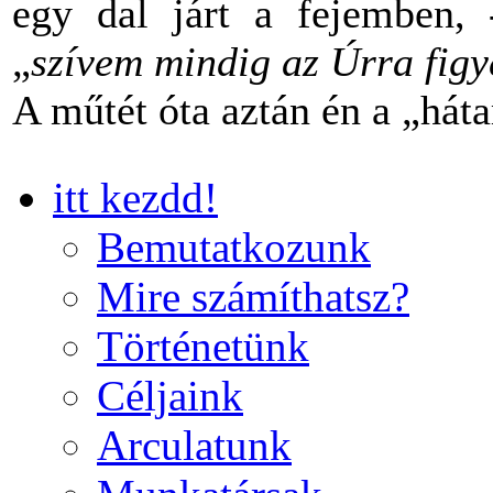
egy dal járt a fejemben,
„
szívem mindig az Úrra figye
A műtét óta aztán én a „há
itt kezdd!
Bemutatkozunk
Mire számíthatsz?
Történetünk
Céljaink
Arculatunk