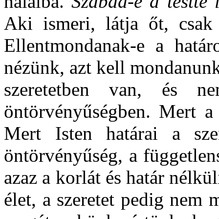
halálba.
Szabad-e a testté l
Aki ismeri, látja őt, csak
Ellentmondanak-e a határ
nézünk, azt kell mondanunk
szeretetben van, és n
öntörvényűségben. Mert a h
Mert Isten határai a sze
öntörvényűség, a független
azaz a korlát és határ nélk
élet, a szeretet pedig nem 