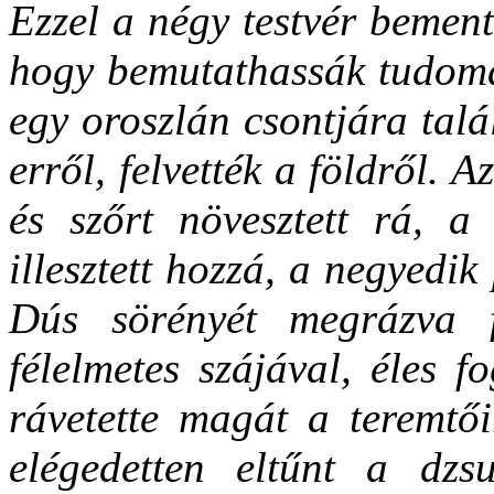
Ezzel a négy testvér bemen
hogy bemutathassák tudomá
egy oroszlán csontjára tal
erről, felvették a földről. A
és szőrt növesztett rá, a
illesztett hozzá, a negyedik 
Dús sörényét megrázva f
félelmetes szájával, éles f
rávetette magát a teremtői
elégedetten eltűnt a dz