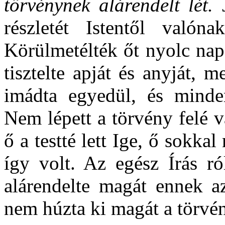
törvénynek alárendelt lét.
részletét Istentől való
Körülmetélték őt nyolc nap
tisztelte apját és anyját, 
imádta egyedül, és minden
Nem lépett a törvény felé 
ő a testté lett Ige, ő sokka
így volt. Az egész Írás ró
alárendelte magát ennek az 
nem húzta ki magát a törvén