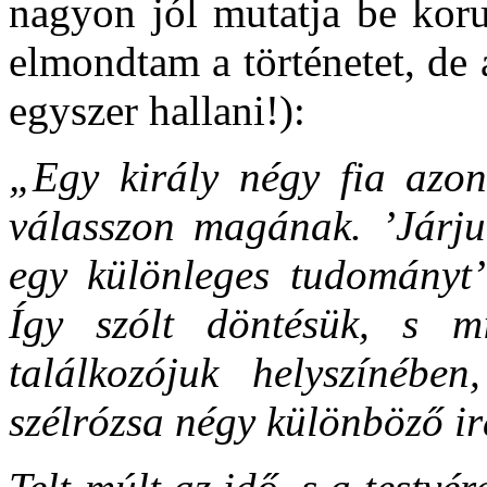
nagyon jól mutatja be koru
elmondtam a történetet, de 
egyszer hallani!):
„Egy király négy fia azon
válasszon magának. ’Járju
egy különleges tudományt’
Így szólt döntésük, s m
találkozójuk helyszínébe
szélrózsa négy különböző i