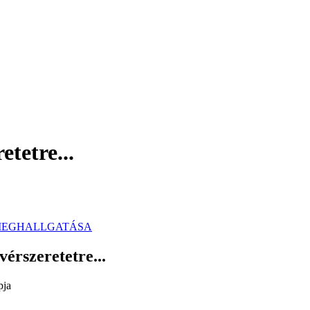
tetre...
 MEGHALLGATÁSA
érszeretetre...
ja