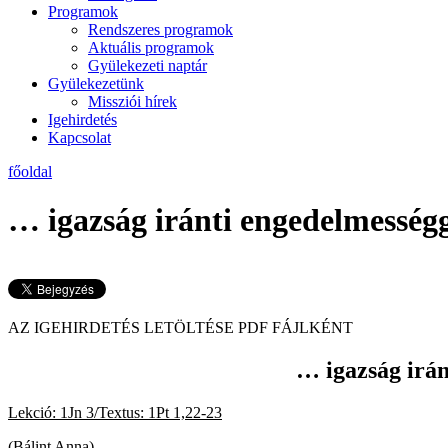
Programok
Rendszeres programok
Aktuális programok
Gyülekezeti naptár
Gyülekezetünk
Missziói hírek
Igehirdetés
Kapcsolat
főoldal
… igazság iránti engedelmességge
AZ IGEHIRDETÉS LETÖLTÉ
… igazság irán
Lekció: 1Jn 3/Textus: 1Pt 1,22-23
2019. december 
(Bálint Anna)