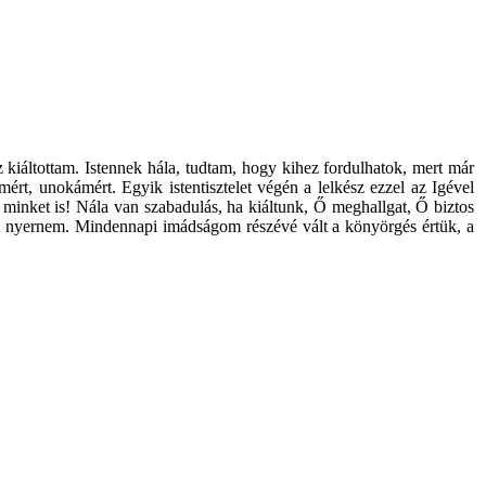
iáltottam. Istennek hála, tudtam, hogy kihez fordulhatok, mert már
t, unokámért. Egyik istentisztelet végén a lelkész ezzel az Igével
n minket is! Nála van szabadulás, ha kiáltunk, Ő meghallgat, Ő biztos
ést nyernem. Mindennapi imádságom részévé vált a könyörgés értük, a