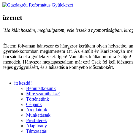
üzenet
"Ha kiált hozzám, meghallgatom, vele leszek a nyomorúságban, kira
Életem folyamán hányszor és hányszor kerültem olyan helyzetbe, am
gyermekkoromban megismertem Őt. Az elmúlt év Karácsonyán menyem v
bocsátotta el a gyülekezetet. Igen! Van kihez kiáltanom újra és újra
menedék. Hányszor megtapasztaltam már ezt! Csak fel kell idéznem I
teljes gyógyulásért, és a hálaadás a könnyebb időszakokért.
itt kezdd!
Bemutatkozunk
Mire számíthatsz?
Történetünk
Céljaink
Arculatunk
Munkatársak
Presbiterek
Alapítvány
Támogatás