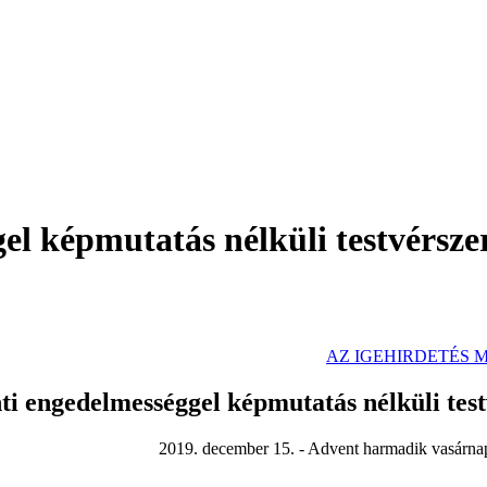
l képmutatás nélküli testvérszere
SE PDF FÁJLKÉNT
AZ IGEHIRDETÉS
ti engedelmességgel képmutatás nélküli testv
15. - Advent harmadik vasárnap