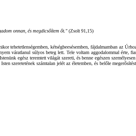
gadom onnan, és megdicsőítem őt."
(Zsolt 91,15)
ikor tehetetlenségemben, kétségbeesésemben, fájdalmamban az Úrhoz k
áratlanul súlyos beteg lett. Tele voltam aggodalommal érte, fiamér
! Istenünk egész teremtett világát szereti, és benne egészen személyese
sten szeretetének számtalan jelét az életemben, és belőle megerősít