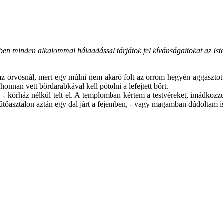
n minden alkalommal hálaadással tárjátok fel kívánságaitokat az Isten
z orvosnál, mert egy múlni nem akaró folt az orrom hegyén aggasztott. 
onnan vett bőrdarabkával kell pótolni a lefejtett bőrt.
- kórház nélkül telt el. A templomban kértem a testvéreket, imádkozzu
tőasztalon aztán egy dal járt a fejemben, - vagy magamban dúdoltam is