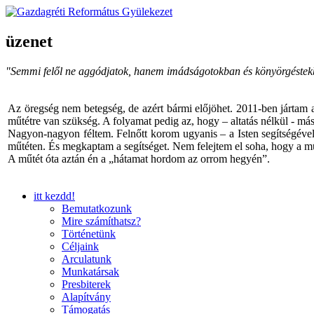
üzenet
"Semmi felől ne aggódjatok, hanem imádságotokban és könyörgéstekbe
Az öregség nem betegség, de azért bármi előjöhet. 2011-ben jártam a
műtétre van szükség. A folyamat pedig az, hogy – altatás nélkül - másh
Nagyon-nagyon féltem. Felnőtt korom ugyanis – a Isten segítségével 
műtéten. És megkaptam a segítséget. Nem felejtem el soha, hogy a mű
A műtét óta aztán én a „hátamat hordom az orrom hegyén”.
itt kezdd!
Bemutatkozunk
Mire számíthatsz?
Történetünk
Céljaink
Arculatunk
Munkatársak
Presbiterek
Alapítvány
Támogatás