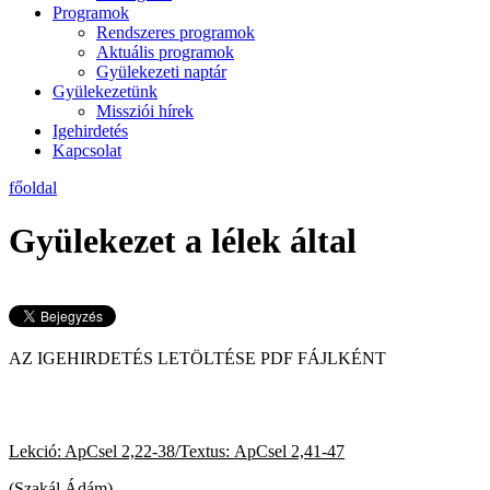
Programok
Rendszeres programok
Aktuális programok
Gyülekezeti naptár
Gyülekezetünk
Missziói hírek
Igehirdetés
Kapcsolat
főoldal
Gyülekezet a lélek által
AZ IGEHIRDETÉS LETÖLTÉ
Lekció: ApCsel 2,22-38/Textus: ApCsel 2,41-47
2020. 
(Szakál Ádám)