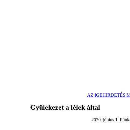
SE PDF FÁJLKÉNT
AZ IGEHIRDETÉS
Gyülekezet a lélek által
június 1. Pünkösd hé