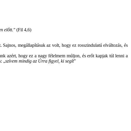
 előtt."
(Fil 4,6)
Sajnos, megállapításuk az volt, hogy ez rosszindulatú elváltozás, és
nk azért, hogy ez a nagy félelmem múljon, és erőt kapjak túl lenni a
: „
szívem mindig az Úrra figyel, ki segít
”