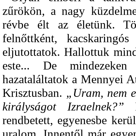
zűrökön, a nagy küzdelme
révbe élt az életünk. T
felnőttként, kacskaringó
eljutottatok. Hallottuk mi
este... De mindezeken 
hazataláltatok a Mennyei A
Krisztusban.
„Uram, nem eb
királyságot Izraelnek?”
rendbetett, egyenesbe kerül
uralom. Innentől már egyen