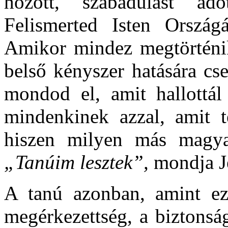
hozott, szabadulást ado
Felismerted Isten Országá
Amikor mindez megtörténi
belső kényszer hatására cs
mondod el, amit hallottál 
mindenkinek azzal, amit t
hiszen milyen más magyar
„Tanúim lesztek”,
mondja J
A tanú azonban, amint e
megérkezettség, a biztonsá