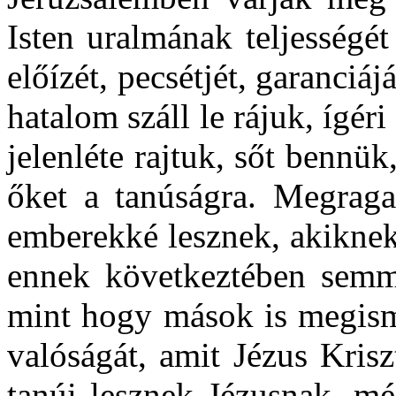
Isten uralmának teljesség
előízét, pecsétjét, garanciájá
hatalom száll le rájuk, ígéri
jelenléte rajtuk, sőt bennük
őket a tanúságra. Megragad
emberekké lesznek, akiknek 
ennek következtében semm
mint hogy mások is megisme
valóságát, amit Jézus Krisz
tanúi lesznek Jézusnak, mé