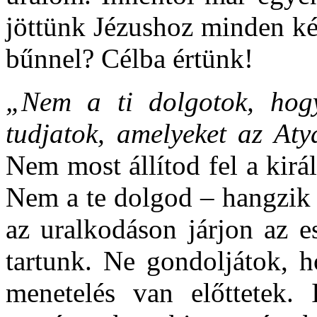
jöttünk Jézushoz minden ké
bűnnel? Célba értünk!
„Nem a ti dolgotok, hogy
tudjatok, amelyeket az At
Nem most állítod fel a kirá
Nem a te dolgod – hangzik 
az uralkodáson járjon az e
tartunk. Ne gondoljátok, 
menetelés van előttetek. I