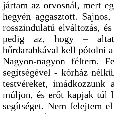
jártam az orvosnál, mert e
hegyén aggasztott. Sajnos,
rosszindulatú elváltozás, é
pedig az, hogy – alta
bőrdarabkával kell pótolni a 
Nagyon-nagyon féltem. Fe
segítségével - kórház nélk
testvéreket, imádkozzunk 
múljon, és erőt kapjak túl
segítséget. Nem felejtem e