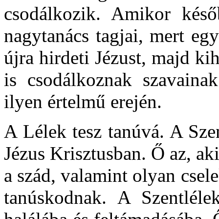
csodálkozik. Amikor későb
nagytanács tagjai, mert eg
újra hirdeti Jézust, majd ki
is csodálkoznak szavainak
ilyen értelmű erején.
A Lélek tesz tanúvá. A Szen
Jézus Krisztusban. Ő az, ak
a szád, valamint olyan csel
tanúskodnak. A Szentlélek