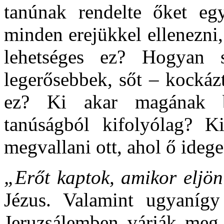
tanúnak rendelte őket eg
minden erejükkel ellenezni
lehetséges ez? Hogyan 
legerősebbek, sőt – kockáz
ez? Ki akar magának bá
tanúságból kifolyólag? K
megvallani ott, ahol ő ideg
„Erőt kaptok, amikor eljön
Jézus. Valamint ugyanígy
Jeruzsálemben várják meg 