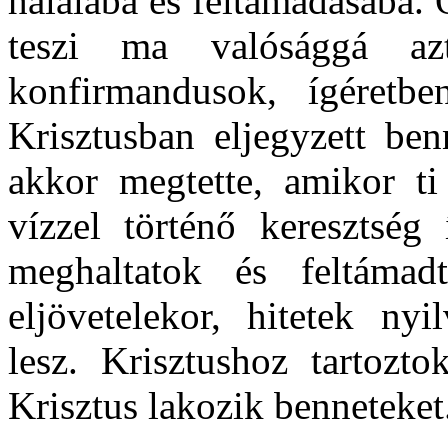
halálába és feltámadásába. 
teszi ma valósággá az
konfirmandusok, ígéretb
Krisztusban eljegyzett be
akkor megtette, amikor t
vízzel történő keresztség 
meghaltatok és feltámad
eljövetelekor, hitetek ny
lesz. Krisztushoz tartozto
Krisztus lakozik benneteket