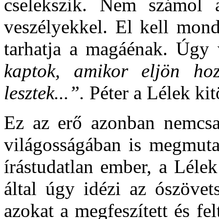
cselekszik. Nem számol a
veszélyekkel. El kell mond
tarhatja a magáénak. Úgy
kaptok, amikor eljön hoz
lesztek...”.
Péter a Lélek kitö
Ez az erő azonban nemcsa
világosságában is megmutat
írástudatlan ember, a Léle
által úgy idézi az ószövet
azokat a megfeszített és f