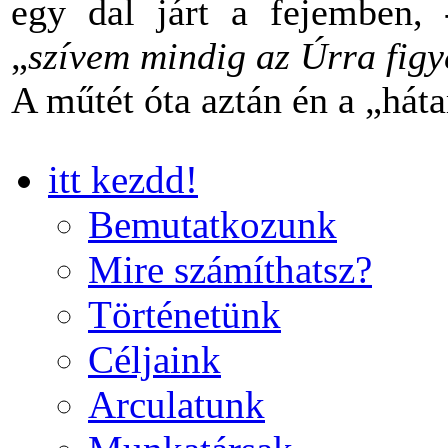
egy dal járt a fejemben,
„
szívem mindig az Úrra figye
A műtét óta aztán én a „há
itt kezdd!
Bemutatkozunk
Mire számíthatsz?
Történetünk
Céljaink
Arculatunk