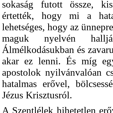
sokaság futott össze, k
értették, hogy mi a hat
lehetséges, hogy az ünnepr
maguk nyelvén halljá
Álmélkodásukban és zavaruk
akar ez lenni. És míg egy
apostolok nyilvánvalóan cs
hatalmas erővel, bölcsess
Jézus Krisztusról.
A Szentlélek hihetetlen erő