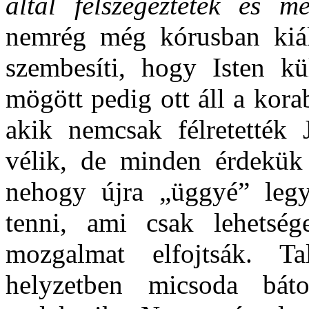
által felszegeztétek és m
nemrég még kórusban kiált
szembesíti, hogy Isten kü
mögött pedig ott áll a korab
akik nemcsak félretették 
vélik, de minden érdekük
nehogy újra „üggyé” leg
tenni, ami csak lehetség
mozgalmat elfojtsák. 
helyzetben micsoda bát