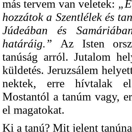
más tervem van veletek:
„E
hozzátok a Szentlélek és ta
Júdeában és Samáriában
határáig.”
Az Isten orsz
tanúság arról. Jutalom hel
küldetés. Jeruzsálem helyet
nektek, erre hívtalak e
Mostantól a tanúm vagy, err
el magatokat.
Ki a tanú? Mit jelent tanún