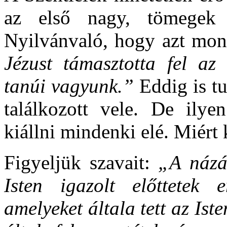
az első nagy, tömegek e
Nyilvánvaló, hogy azt mondj
Jézust támasztotta fel az
tanúi vagyunk.”
Eddig is t
találkozott vele. De ilye
kiállni mindenki elé. Miért 
Figyeljük szavait:
„A názár
Isten igazolt előttetek e
amelyeket általa tett az Iste