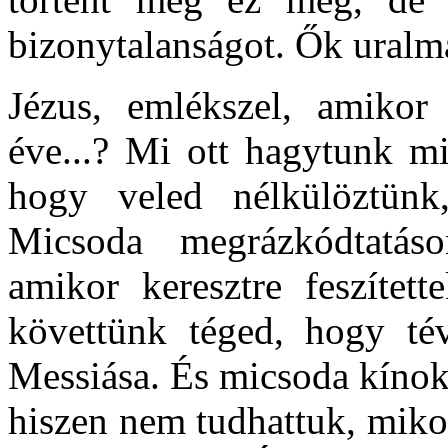
bizonytalanságot. Ők uralma
Jézus, emlékszel, amikor
éve...? Mi ott hagytunk mi
hogy veled nélkülöztünk
Micsoda megrázkódtatáso
amikor keresztre feszítet
követtünk téged, hogy té
Messiása. És micsoda kínoka
hiszen nem tudhattuk, mikor