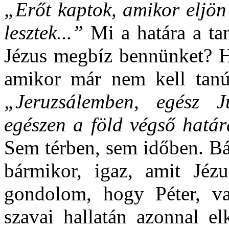
„Erőt kaptok, amikor eljön
lesztek...”
Mi a határa a ta
Jézus megbíz bennünket? H
amikor már nem kell tanú
„Jeruzsálemben, egész 
egészen a föld végső határ
Sem térben, sem időben. Bá
bármikor, igaz, amit Jé
gondolom, hogy Péter, va
szavai hallatán azonnal el