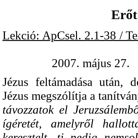
Erőt
Lekció: ApCsel. 2.1-38 / T
2007. május 27.
Jézus feltámadása után, 
Jézus megszólítja a tanítván
távozzatok el Jeruzsálemb
ígéretét, amelyről hallot
keresztelt, ti pedig nemsok