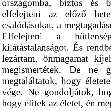
országomba, biztos és bi
elfelejteni az előző het
csalódásokat, a megtagadás
Elfelejteni a hűtlens
kilátástalanságot. És rend
lezártam, önmagamat kije
megismertétek. De ne g
megtaláltatok, hogy életet
vége. Ne gondoljátok, hog
hogy élitek az életet, én m