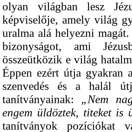
olyan világban lesz Jéz
képviselője, amely világ gy
uralma alá helyezni magát. 
bizonyságot, ami Jézus
összeütközik e világ hatalm
Éppen ezért útja gyakran az
szenvedés és a halál út
tanítványainak:
„Nem nag
engem üldöztek, titeket is 
tanítványok pozíciókat v