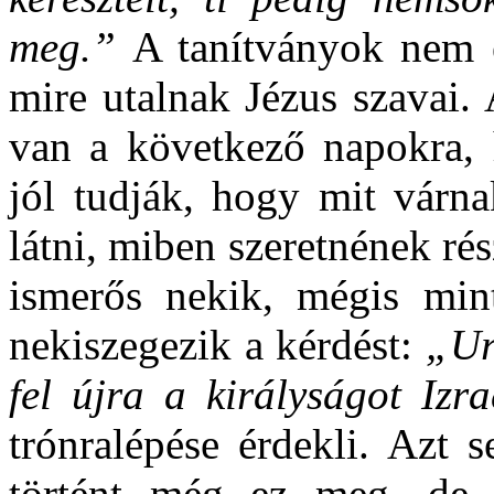
meg.”
A tanítványok nem e
mire utalnak Jézus szavai.
van a következő napokra, 
jól tudják, hogy mit várna
látni, miben szeretnének ré
ismerős nekik, mégis min
nekiszegezik a kérdést:
„Ur
fel újra a királyságot Iz
trónralépése érdekli. Azt 
történt még ez meg, de J