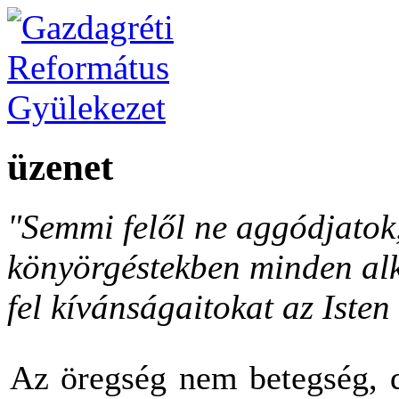
üzenet
"Semmi felől ne aggódjato
könyörgéstekben minden al
fel kívánságaitokat az Isten 
Az öregség nem betegség, d