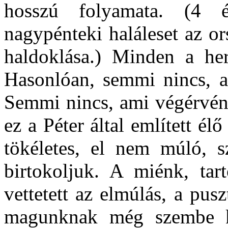
hosszú folyamata. (4 év
nagypénteki haláleset az o
haldoklása.) Minden a herv
Hasonlóan, semmi nincs, a
Semmi nincs, ami végérvény
ez a Péter által említett é
tökéletes, el nem múló, 
birtokoljuk. A miénk, ta
vettetett az elmúlás, a pus
magunknak még szembe k