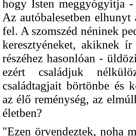
hogy Isten meggyógyítja - 
Az autóbalesetben elhunyt 
fel. A szomszéd néninek pe
keresztyéneket, akiknek ír
részéhez hasonlóan - üldözi
ezért családjuk nélkülö
családtagjait börtönbe és 
az élő reménység, az elmúl
életben?
"Ezen örvendeztek, noha mo