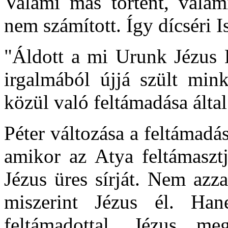
Valami más történt, valam
nem számított. Így dícséri Is
"Áldott a mi Urunk Jézus K
irgalmából újjá szült mink
közül való feltámadása által
Péter változása a feltámad
amikor az Atya feltámasztj
Jézus üres sírját. Nem azza
miszerint Jézus él. Han
feltámadottal. Jézus me