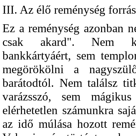
III. Az élő reménység forrá
Ez a reménység azonban ne
csak akard". Nem ka
bankkártyáért, sem templo
megörökölni a nagyszül
barátodtól. Nem találsz tit
varázsszó, sem mágiku
elérhetetlen számunkra saj
az idő múlása hozott remé