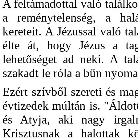
A feltámadottal való találkoz
a reménytelenség, a halá
kereteit. A Jézussal való t
élte át, hogy Jézus a tag
lehetőséget ad neki. A tal
szakadt le róla a bűn nyomas
Ezért szívből szereti és mag
évtizedek múltán is. "Áldot
és Atyja, aki nagy irgal
Krisztusnak a halottak kö