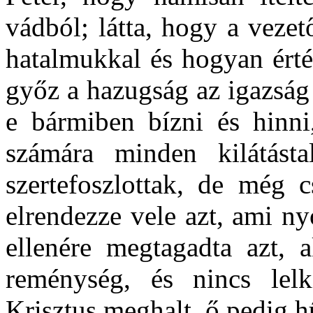
vádból; látta, hogy a vezet
hatalmukkal és hogyan érté
győz a hazugság az igazság 
e bármiben bízni és hinni
számára minden kilátást
szertefoszlottak, de még c
elrendezze vele azt, ami n
ellenére megtagadta azt, a
reménység, és nincs lelk
Krisztus meghalt, ő pedig hű