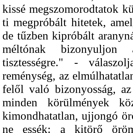
kissé megszomorodtatok kül
ti megpróbált hitetek, ame
de tűzben kipróbált aranyn
méltónak bizonyuljon 
tisztességre." - válaszo
reménység, az elmúlhatatlan
felől való bizonyosság, az
minden körülmények köz
kimondhatatlan, ujjongó örö
ne essék: a kitörő örö