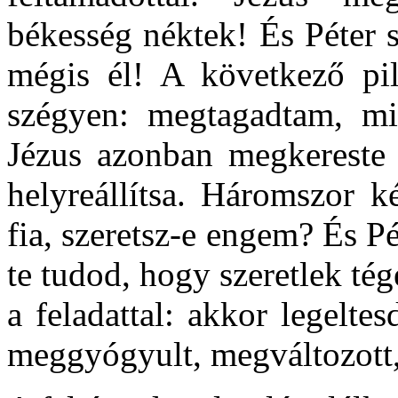
békesség néktek! És Péter sz
mégis él! A következő pil
szégyen: megtagadtam, mit
Jézus azonban megkereste 
helyreállítsa. Háromszor k
fia, szeretsz-e engem? És P
te tudod, hogy szeretlek té
a feladattal: akkor legelte
meggyógyult, megváltozott, 