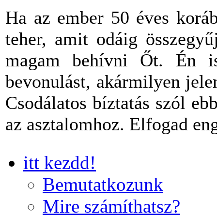
Ha az ember 50 éves korába
teher, amit odáig összegyű
magam behívni Őt. Én is
bevonulást, akármilyen jel
Csodálatos bíztatás szól eb
az asztalomhoz. Elfogad en
itt kezdd!
Bemutatkozunk
Mire számíthatsz?