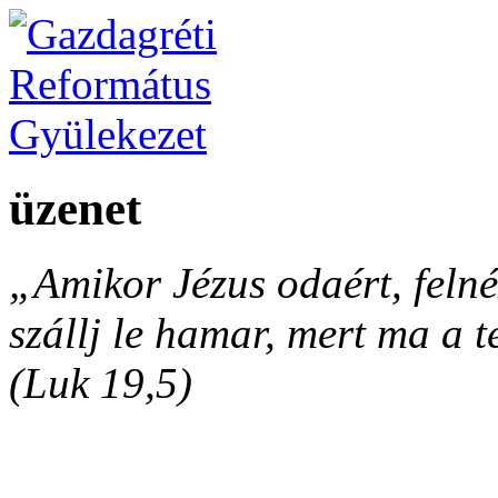
üzenet
„Amikor Jézus odaért, felnéz
szállj le hamar, mert ma a 
(Luk 19,5)