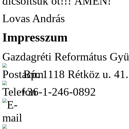
dicsőítsük őt!!! ÁMEN!
Lovas András
Impresszum
Gazdagréti Református Gyü
Bp. 1118 Rétköz u. 41.
+36-1-246-0892