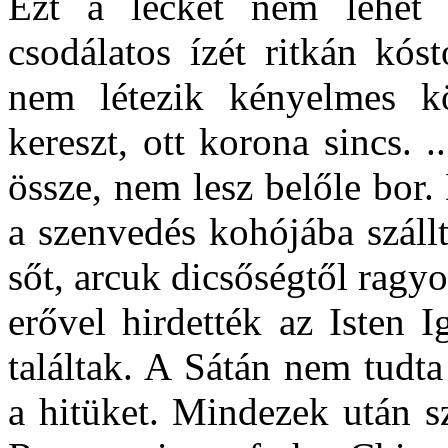
Ezt a leckét nem lehet 
csodálatos ízét ritkán kós
nem létezik kényelmes k
kereszt, ott korona sincs. 
össze, nem lesz belőle bor.
a szenvedés kohójába száll
sőt, arcuk dicsőségtől ragyo
erővel hirdették az Isten I
találtak. A Sátán nem tudt
a hitüket. Mindezek után s