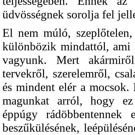
teljességében. Ennek az 
üdvösségnek sorolja fel jell
El nem múló, szeplőtelen, 
különbözik mindattól, ami
vagyunk. Mert akármirő
tervekről, szerelemről, csa
és mindent elér a mocsok.
magunkat arról, hogy ez 
éppúgy rádöbbentennek e
beszűkülésének, leépülésén