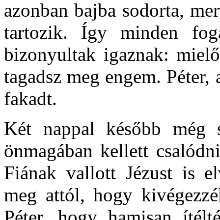
azonban bajba sodorta, mer
tartozik. Így minden fog
bizonyultak igaznak: mielő
tagadsz meg engem. Péter, ak
fakadt.
Két nappal később még 
önmagában kellett csalódnia
Fiának vallott Jézust is e
meg attól, hogy kivégezzé
Péter, hogy hamisan ítél