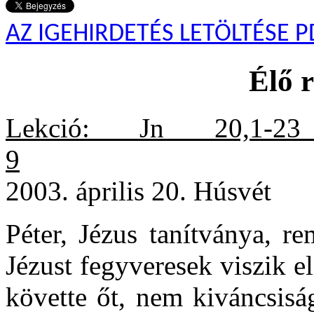
AZ IGEHIRDETÉS LETÖLTÉSE P
Élő 
Lekció: Jn 20,1-2
9
2003. április 20. Húsvét
Péter, Jézus tanítványa, r
Jézust fegyveresek viszik e
követte őt, nem kiváncsisá