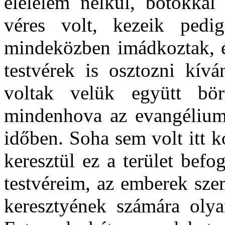
élelelem nélkül, botokkal
véres volt, kezeik pedig
mindeközben imádkoztak, én
testvérek is osztozni kívá
voltak velük együtt bör
mindenhova az evangélium 
időben. Soha sem volt itt 
keresztül ez a terület befog
testvéreim, az emberek sz
keresztyének számára oly