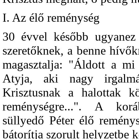
I. Az élő reménység
30 évvel később ugyanez a
szeretőknek, a benne hívők
magasztalja: "Áldott a mi
Atyja, aki nagy irgalm
Krisztusnak a halottak kö
reménységre...". A korá
süllyedő Péter élő reménys
bátorítja szorult helyzetbe 