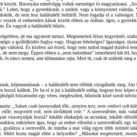
gzett között. Bizonyára mindvégig voltak mentségei és magyarázatai. „S
 Lehet, hogy a gyerekkorát, a szüleit, vagy a környezetet vádolja. Vádo
doklik, de nem lesz halálraítélt belülről. Nem fogadja el a valóságot.
an veszek el embertelen kínok között ebben az órában. Igen, a gyerekko
m. Én vagyok a halálraítélt bűnös.
d régebben, de ma ugyanott tartasz. Megismerted Jézus kegyelmét, szabad
mégis a gyűlölködés foglya vagy. Hogyan lehetséges? Igazságot, tisztas
gis vádolod. És közben azt érzed, hogy nem tudod magad tisztává ten
en, de nem megy. Éppen ebben a „nem tudomban” ismerheted hát fel, ho
és nincs semmi, ami túlmutatna rajta. Mert itt, csak itt születik meg a
snak, képmutatásnak – a halálraítélt nem előttük vizsgáltatik meg. Aki 
ozzá kiáltok. De ha el is jut a halálraítélt eddig, hogyan lesz képes e
tségül folyamodni egy véres, megfeszített, bűnösök közé sorolt üdvöz
lmazta:
„Sokan csak iszonyodtak tőle, annyira torz, nem emberi volt kül
 előle, megvetett volt, nem törődtünk vele.”
A szenvedésbe, más valak
gyan viszonyuljak hozzá? Inkább eltakarjuk az arcunkat, inkább elfordí
Ugyanakkor, miközben igaz, hogy az ember elfordul a szenvedéstől, egy
e, gyalázza a szenvedőt, de mintha a mai világ egyre több örömöt ta
l. Miért hozta magát ebbe a helyzetbe?
„Másokat megmentett, mentse