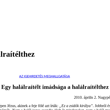
lraítélthez
AZ IGEHIRDETÉS MEGHALLGATÁSA
Egy halálraítélt imádsága a halálraítélthez
 április 2. Nagypént
en Jézus, akinek a feje fölé azt írták:
„Ez a zsidók királya”.
Jobbról é