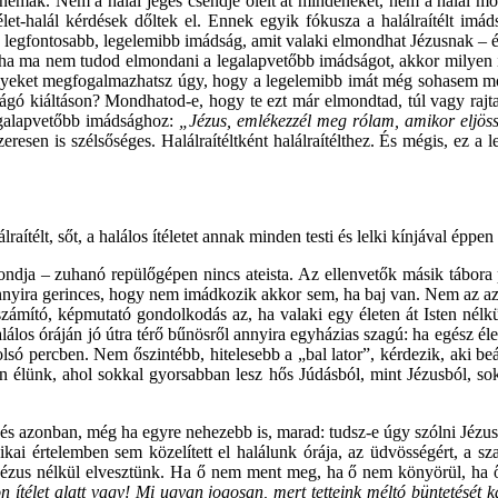
 némák. Nem a halál jeges csendje ölelt át mindeneket, nem a halál moz
t-halál kérdések dőltek el. Ennek egyik fókusza a halálraítélt imáds
, legfontosabb, legelemibb imádság, amit valaki elmondhat Jézusnak – 
ert ha ma nem tudod elmondani a legalapvetőbb imádságot, akkor milye
lyeket megfogalmazhatsz úgy, hogy a legelemibb imát még sohasem mon
tbevágó kiáltáson? Mondhatod-e, hogy te ezt már elmondtad, túl vagy r
legalapvetőbb imádsághoz:
„Jézus, emlékezzél meg rólam, amikor eljös
tszeresen is szélsőséges. Halálraítéltként halálraítélthez. És mégis, e
aítélt, sőt, a halálos ítéletet annak minden testi és lelki kínjával ép
ondja – zuhanó repülőgépen nincs ateista. Az ellenvetők másik tábora 
annyira gerinces, hogy nem imádkozik akkor sem, ha baj van. Nem az az
ámító, képmutató gondolkodás az, ha valaki egy életen át Isten nélkü
alálos óráján jó útra térő bűnösről annyira egyházias szagú: ha egész él
só percben. Nem őszintébb, hitelesebb a „bal lator”, kérdezik, aki beá
an élünk, ahol sokkal gyorsabban lesz hős Júdásból, mint Jézusból, s
és azonban, még ha egyre nehezebb is, marad: tudsz-e úgy szólni Jézusho
zikai értelemben sem közelített el halálunk órája, az üdvösségért, a 
Jézus nélkül elvesztünk. Ha ő nem ment meg, ha ő nem könyörül, ha 
 ítélet alatt vagy! Mi ugyan jogosan, mert tetteink méltó büntetését 