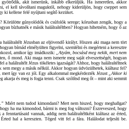
i gyötrődik, akit ismerünk, inkább elkerüljük. Ha ismeretlen, akkor
ni, el kell távolítani maguktól, nehogy kiderüljön, hogy cseppet sem
 ki kellene felé nyújtani segítő kezüket.
rály? Körülötte gúnyolódók és csúfolók serege; kórusban zengik, hogy a
hogyan bízhatnék e másik halálraítéltben? Hogyan hihetném, hogy ő az
g a halálraítélt Jézusban az eljövendő királyt. Hiszen aki maga nem tört
gyan bírnád elmélyülten figyelni, szemlélni és megérteni a keresztre
ánkozol, amikor így imádkozik:
„Atyám, bocsásd meg nekik, mert nem
zten, ő mond. Aki maga nem ismerte meg saját elveszettségét, hogyan
l a halálraítélt Jézus tökéletes igazságát? Ahhoz, hogy halálraítéltnek
Egyik sem megy a másik nélkül. Akkor hogyan üdvözülhetek, kiáltasz fel?
j, mert így van ez jól. Egy alkalommal megkérdezték Jézust
„Akkor ki
 akarja és meg is fogja tenni. Csak szólítsd meg őt – mint aki semmit
a.”
Miért nem tudod kimondani? Mert nem hiszed, hogy meghallgat?
 hogy ha ma kimondod, bármi is meg fog változni? Észreveszed, hogy
fenntartásaid vannak, addig nem halálraítéltként kiáltasz az érted,
rted hal a kereszten. Téged vitt fel a fára. Halálodat teljesíti be.