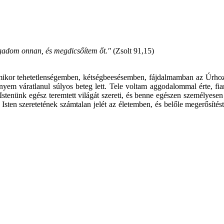
gadom onnan, és megdicsőítem őt."
(Zsolt 91,15)
ikor tehetetlenségemben, kétségbeesésemben, fájdalmamban az Úrhoz k
áratlanul súlyos beteg lett. Tele voltam aggodalommal érte, fiamér
! Istenünk egész teremtett világát szereti, és benne egészen személyese
sten szeretetének számtalan jelét az életemben, és belőle megerősít