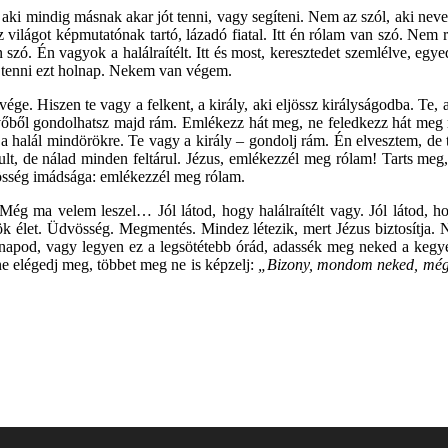
 aki mindig másnak akar jót tenni, vagy segíteni. Nem az szól, aki n
világot képmutatónak tartó, lázadó fiatal. Itt én rólam van szó. Nem
 szó. Én vagyok a halálraítélt. Itt és most, keresztedet szemlélve, eg
om tenni ezt holnap. Nekem van végem.
e. Hiszen te vagy a felkent, a király, aki eljössz királyságodba. Te, a
vőből gondolhatsz majd rám. Emlékezz hát meg, ne feledkezz hát meg ról
 halál mindörökre. Te vagy a király – gondolj rám. Én elvesztem, de te 
t, de nálad minden feltárul. Jézus, emlékezzél meg rólam! Tarts meg
vösség imádsága: emlékezzél meg rólam.
Még ma velem leszel… Jól látod, hogy halálraítélt vagy. Jól látod, ho
k élet. Üdvösség. Megmentés. Mindez létezik, mert Jézus biztosítja. 
napod, vagy legyen ez a legsötétebb órád, adassék meg neked a kegyel
e elégedj meg, többet meg ne is képzelj:
„Bizony, mondom neked, még