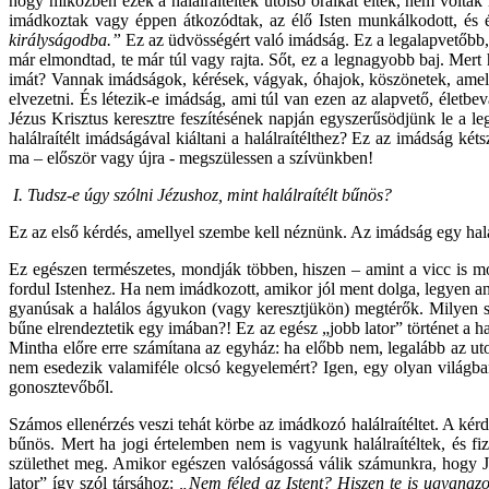
hogy miközben ezek a halálraítéltek utolsó óráikat élték, nem voltak
imádkoztak vagy éppen átkozódtak, az élő Isten munkálkodott, és éle
királyságodba.”
Ez az üdvösségért való imádság. Ez a legalapvetőbb
már elmondtad, te már túl vagy rajta. Sőt, ez a legnagyobb baj. M
imát? Vannak imádságok, kérések, vágyak, óhajok, köszönetek, ame
elvezetni. És létezik-e imádság, ami túl van ezen az alapvető, éle
Jézus Krisztus keresztre feszítésének napján egyszerűsödjünk le a 
halálraítélt imádságával kiáltani a halálraítélthez? Ez az imádság ké
ma – először vagy újra - megszülessen a szívünkben!
I. Tudsz-e úgy szólni Jézushoz, mint halálraítélt bűnös?
Ez az első kérdés, amellyel szembe kell néznünk. Az imádság egy halálr
Ez egészen természetes, mondják többen, hiszen – amint a vicc is m
fordul Istenhez. Ha nem imádkozott, amikor jól ment dolga, legyen 
gyanúsak a halálos ágyukon (vagy keresztjükön) megtérők. Milyen sz
bűne elrendeztetik egy imában?! Ez az egész „jobb lator” történet a h
Mintha előre erre számítana az egyház: ha előbb nem, legalább az utol
nem esedezik valamiféle olcsó kegyelemért? Igen, egy olyan világb
gonosztevőből.
Számos ellenérzés veszi tehát körbe az imádkozó halálraítéltet. A kérd
bűnös. Mert ha jogi értelemben nem is vagyunk halálraítéltek, és fi
születhet meg. Amikor egészen valóságossá válik számunkra, hogy 
lator” így szól társához:
„Nem féled az Istent? Hiszen te is ugyanazon