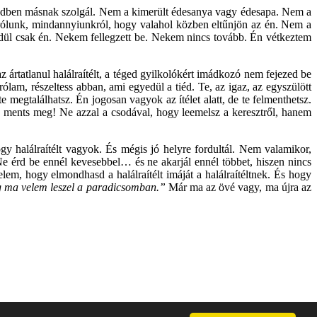
evedben másnak szolgál. Nem a kimerült édesanya vagy édesapa. Nem a
 rólunk, mindannyiunkról, hogy valahol közben eltűnjön az én. Nem a
yedül csak én. Nekem fellegzett be. Nekem nincs tovább. Én vétkeztem
z ártatlanul halálraítélt, a téged gyilkolókért imádkozó nem fejezed be
am, részeltess abban, ami egyedül a tiéd. Te, az igaz, az egyszülött
megtalálhatsz. Én jogosan vagyok az ítélet alatt, de te felmenthetsz.
, ments meg! Ne azzal a csodával, hogy leemelsz a keresztről, hanem
gy halálraítélt vagyok. És mégis jó helyre fordultál. Nem valamikor,
Ne érd be ennél kevesebbel… és ne akarjál ennél többet, hiszen nincs
em, hogy elmondhasd a halálraítélt imáját a halálraítéltnek. És hogy
 ma velem leszel a paradicsomban.”
Már ma az övé vagy, ma újra az