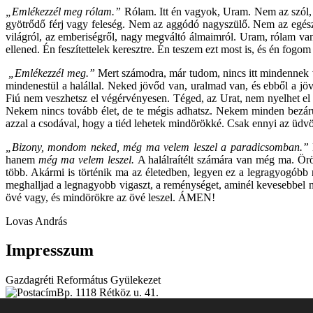
„Emlékezzél meg rólam.”
Rólam. Itt én vagyok, Uram. Nem az szól,
gyötrődő férj vagy feleség. Nem az aggódó nagyszülő. Nem az egész 
világról, az emberiségről, nagy megváltó álmaimról. Uram, rólam van
ellened. Én feszítettelek keresztre. Én teszem ezt most is, és én fog
„Emlékezzél meg.”
Mert számodra, már tudom, nincs itt mindennek vég
mindenestül a halállal. Neked jövőd van, uralmad van, és ebből a jö
Fiú nem veszhetsz el végérvényesen. Téged, az Urat, nem nyelhet el a
Nekem nincs tovább élet, de te mégis adhatsz. Nekem minden bezárul
azzal a csodával, hogy a tiéd lehetek mindörökké. Csak ennyi az üd
„Bizony, mondom neked, még ma velem leszel a paradicsomban.”
hanem
még ma velem leszel.
A halálraítélt számára van még ma. Örö
több. Akármi is történik ma az életedben, legyen ez a legragyogóbb 
meghalljad a legnagyobb vigaszt, a reménységet, aminél kevesebbel n
övé vagy, és mindörökre az övé leszel. ÁMEN!
Lovas András
Impresszum
Gazdagréti Református Gyülekezet
Bp. 1118 Rétköz u. 41.
+36-1-246-0892