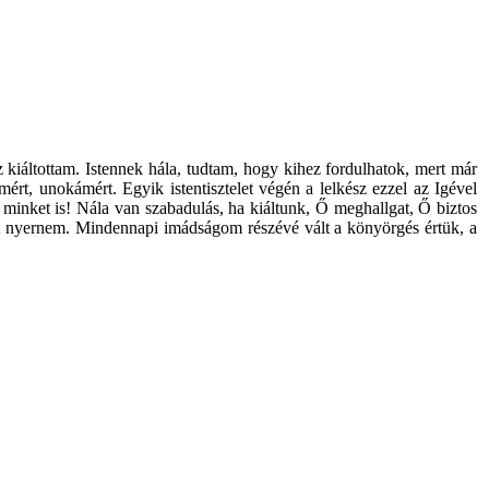
iáltottam. Istennek hála, tudtam, hogy kihez fordulhatok, mert már
t, unokámért. Egyik istentisztelet végén a lelkész ezzel az Igével
n minket is! Nála van szabadulás, ha kiáltunk, Ő meghallgat, Ő biztos
ést nyernem. Mindennapi imádságom részévé vált a könyörgés értük, a