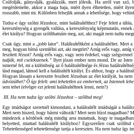
Csúfolják, gúnyolják, gyalázzák, mert jólesik. Ha arról van szó, h
megérdemelte, akkor a maga baja, miért ilyen élhetetlen, miért ilye
rosszabb, mint mi. Különben felsejlik annak a lehetősége, hogy velün
Tudsz-e úgy szólni Jézushoz, mint halálraítélthez? Feje felett a tábl
kereszténység a gyengék vallása, a kereszténység képmutatás, ennek 
élet királya? Hogyan szólíthatnám meg, azt, aki magát nem tudta me
Csak úgy, mint a „jobb lator”. Halálraítéltként a halálraítéltet. Mert 
meg, hogyan bírná szemlélni azt, aki megtört? Amíg erős vagy, amíg 
feszített Jézust? Amíg erős vagy, vagy nem érdekel, vagy szégyennel
tudják, mit cselekszenek.”
Ilyet józan ember nem mond. De az Isten 
ismerné fel, mi a különbség az ő halálraítéltsége és Jézus halálraítél
lásd magad, látnod kell a halálraítélt királyt. És ahhoz, hogy a halál
Hogyan lássam a keresztre feszített Jézusban az élet királyát, ha n
üdvözülhet? Ő így felelt: ami lehetetlen az embernek, az Istennek leh
sem tehet (elvégre ezt jelenti halálraítéltnek lenni, nem?)
III. Ha nem tudsz így szólni Jézushoz – szólítsd meg!
Egy imádságot szeretnél kimondani, a halálraítélt imádságát a halálra
Mert nem hiszed, hogy bármi változik? Mert nem bízol magadban? Me
mindezek a kérdések még mindig arra mutatnak, hogy te magadban aka
helyetted, miattad halálraítélt királyhoz? Egyszerűen csak szólítsd
Tehetetlenséged tehetetlensége tartja a kereszten. Ha nem tudsz így 