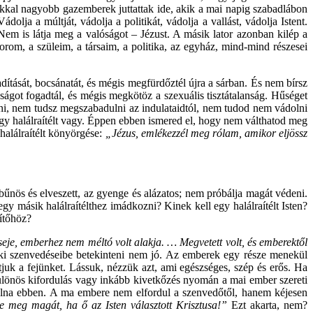
okkal nagyobb gazemberek juttattak ide, akik a mai napig szabadlábon
lja a múltját, vádolja a politikát, vádolja a vallást, vádolja Istent.
 Nem is látja meg a valóságot – Jézust. A másik lator azonban kilép a
rom, a szüleim, a társaim, a politika, az egyház, mind-mind részesei
ítását, bocsánatát, és mégis megfürdőztél újra a sárban. És nem bírsz
ágot fogadtál, és mégis megkötöz a szexuális tisztátalanság. Hűséget
ni, nem tudsz megszabadulni az indulataidtól, nem tudod nem vádolni
gy halálraítélt vagy. Éppen ebben ismered el, hogy nem válthatod meg
 halálraítélt könyörgése:
„Jézus, emlékezzél meg rólam, amikor eljössz
bűnös és elveszett, az gyenge és alázatos; nem próbálja magát védeni.
gy másik halálraítélthez imádkozni? Kinek kell egy halálraítélt Isten?
ítőhöz?
seje, emberhez nem méltó volt alakja. … Megvetett volt, és emberektől
i szenvedéseibe betekinteni nem jó. Az emberek egy része menekül
tjuk a fejünket. Lássuk, nézzük azt, ami egészséges, szép és erős. Ha
 különös kifordulás vagy inkább kivetkőzés nyomán a mai ember szereti
lálna ebben. A ma embere nem elfordul a szenvedőtől, hanem kéjesen
 meg magát, ha ő az Isten választott Krisztusa!”
Ezt akarta, nem?