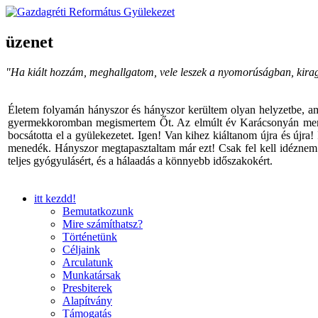
üzenet
"Ha kiált hozzám, meghallgatom, vele leszek a nyomorúságban, kira
Életem folyamán hányszor és hányszor kerültem olyan helyzetbe, am
gyermekkoromban megismertem Őt. Az elmúlt év Karácsonyán menyem v
bocsátotta el a gyülekezetet. Igen! Van kihez kiáltanom újra és újra
menedék. Hányszor megtapasztaltam már ezt! Csak fel kell idéznem I
teljes gyógyulásért, és a hálaadás a könnyebb időszakokért.
itt kezdd!
Bemutatkozunk
Mire számíthatsz?
Történetünk
Céljaink
Arculatunk
Munkatársak
Presbiterek
Alapítvány
Támogatás