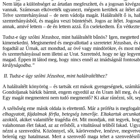
Nem látja a különbséget az ártatlan megfeszített, és a jogosan kivé
vannak. Számosan elkövették ugyanezt, mégsem kerültek az ítélet alá.”
Telve szemrehányással – de nem vádolja magát. Halálraítélt ő is, hal
szemrehányásból, és magára veszi büntetését. Jogos az ítélet. Jogos
annak, amivé lettem – de én lettem azzá. Én cselekedtem. Én vétkezte
Tudsz-e úgy szólni Jézushoz, mint halálraítélt bűnös? Igen, megtette
kimenekedni. Megismerted és megvallottad a szeretetet Jézusban, és 
fogadtál az Úrnak, azt mondtad, az övé vagy mindörökre, és most mé
és szemrehányással nem illetni az Urat. Szeretnéd, hogy ne így legy
magad. Éppen itt látod meg, hogy nincs ennél az imádságnál fontosabb, 
királyságodba.”
II. Tudsz-e úgy szólni Jézushoz, mint halálraítélthez?
A halálraítélt könyörög – és tartsák ezt mások gyengeségnek, számítá
Gondoljanak bárkik bármit, engem egyedül az én Uram ítél meg, és én h
Egy magát megmenteni nem tudó megmentő? Ki akar ránézni, sőt, segí
A szélsőség eme másik oldala is elrettentő. Már a próféta is megfoga
elhagyatott, fájdalmak férfia, betegség ismerője. Eltakartuk arcunkat
azoktól, akiket valamiféle tragédia ért. Mit mondjak, mit tegyek, ho
valahonnan élet fakad, az az erősből, a vitalitással teliből fakad. 
nézni a szenvedést. Közönnyel, sőt, kárörvendve, lenézve, megvetv
belerúg egy hatalmasat. Mert a szenvedő maga tehet a szenvedésrő