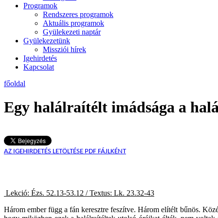
Programok
Rendszeres programok
Aktuális programok
Gyülekezeti naptár
Gyülekezetünk
Missziói hírek
Igehirdetés
Kapcsolat
főoldal
Egy halálraítélt imádsága a halá
AZ IGEHIRDETÉS LETÖLTÉSE PDF FÁJLKÉNT
Lekció: Ézs. 52.13-53.12 / Textus: Lk. 23.32-43
2010.
Három ember függ a fán keresztre feszítve. Három elítélt bűnös. Közép