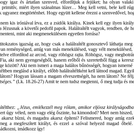
ogy igaz és ártatlan szenved, elfordítjuk a fejüket; ha olyan valak
n primitív, miért ilyen szánalmas lúzer… Meg kell vetni, bele kell rúg
k ugyanez megtörténhet. Hogy együtt kellene érezni a szenvedővel, hogy
a, nem kis iróniával írva, ez a zsidók királya. Kinek kell egy ilyen ki
a Jézusnak a követői pedofil papok. Halálraítélt vagyok, rendben, de 
gmenteni, mint aki megmenekülésem egyetlen forrása?
a titokzatos igazság az, hogy csak a halálraítélt gonosztevő láthatja me
van reménységed, amíg van más menekülésed, vagy vélt menekülésed, ho
 telve elfordítod az arcod, vagy röhögsz rajta. Röhögsz, vagy megbotr
Fia, aki nem gyengeségből, hanem erőből és szeretetből függ a keres
tsége között? Aki nem ismeri a maga halálos bűnösségét, hogyan ismerné fe
raítéltben meglásd a királyt, előbb halálraítéltként kell látnod magad. 
em látom? Hogyan lássam a magam elveszettségét, ha nem látom? Ne fél
etséges.”
(Lk. 18.26-27) Amit te nem tudsz megtenni, ő meg tudja és meg
ítélthez:
„Jézus, emlékezzél meg rólam, amikor eljössz királyságodb
rt úgy véled, nem vagy elég őszinte, ha kimondod? Mert nem hiszed,
rsz bízni, és magadra akarsz építeni? Felismered, hogy amíg ezek a 
 meg a megfeszített királyt, és ezzel a szóval helyezd magad őbelé. É
imádkozni, imádkozz így!