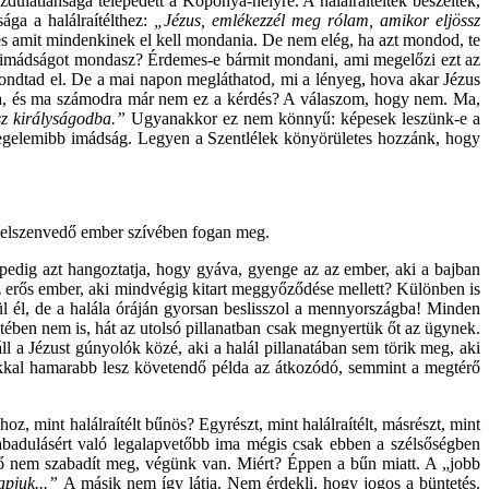
dulatlansága telepedett a Koponya-helyre. A halálraítéltek beszéltek,
ága a halálraítélthez:
„Jézus, emlékezzél meg rólam, amikor eljössz
és amit mindenkinek el kell mondania. De nem elég, ha azt mondod, te
n imádságot mondasz? Érdemes-e bármit mondani, ami megelőzi ezt az
dtad el. De a mai napon megláthatod, mi a lényeg, hova akar Jézus
ajta, és ma számodra már nem ez a kérdés? A válaszom, hogy nem. Ma,
sz királyságodba.”
Ugyanakkor ez nem könnyű: képesek leszünk-e a
z a legelemibb imádság. Legyen a Szentlélek könyörületes hozzánk, hogy
pen elszenvedő ember szívében fogan meg.
pedig azt hangoztatja, hogy gyáva, gyenge az az ember, aki a bajban
 erős ember, aki mindvégig kitart meggyőződése mellett? Különben is
l él, de a halála óráján gyorsan beslisszol a mennyországba! Minden
etében nem is, hát az utolsó pillanatban csak megnyertük őt az ügynek.
ll a Jézust gúnyolók közé, aki a halál pillanatában sem törik meg, aki
okkal hamarabb lesz követendő példa az átkozódó, semmint a megtérő
z, mint halálraítélt bűnös? Egyrészt, mint halálraítélt, másrészt, mint
szabadulásért való legalapvetőbb ima mégis csak ebben a szélsőségben
ő nem szabadít meg, végünk van. Miért? Éppen a bűn miatt. A „jobb
kapjuk...”
A másik nem így látja. Nem érdekli, hogy jogos a büntetés.