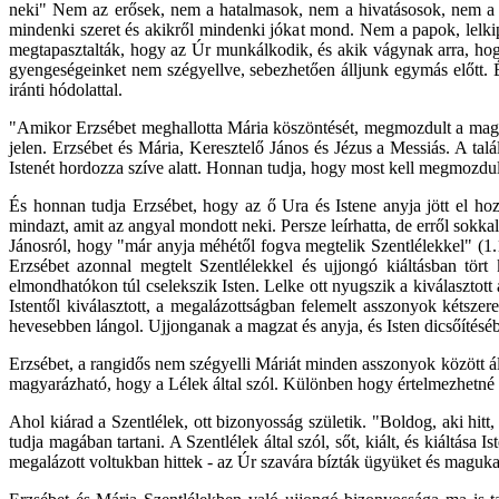
neki" Nem az erősek, nem a hatalmasok, nem a hivatásosok, nem a
mindenki szeret és akikről mindenki jókat mond. Nem a papok, lelki
megtapasztalták, hogy az Úr munkálkodik, és akik vágynak arra, hogy
gyengeségeinket nem szégyellve, sebezhetően álljunk egymás előtt. 
iránti hódolattal.
"Amikor Erzsébet meghallotta Mária köszöntését, megmozdult a magzat
jelen. Erzsébet és Mária, Keresztelő János és Jézus a Messiás. A talá
Istenét hordozza szíve alatt. Honnan tudja, hogy most kell megmozdu
És honnan tudja Erzsébet, hogy az ő Ura és Istene anyja jött el 
mindazt, amit az angyal mondott neki. Persze leírhatta, de erről sokk
Jánosról, hogy "már anyja méhétől fogva megtelik Szentlélekkel" (1
Erzsébet azonnal megtelt Szentlélekkel és ujjongó kiáltásban tört
elmondhatókon túl cselekszik Isten. Lelke ott nyugszik a kiválasztot
Istentől kiválasztott, a megalázottságban felemelt asszonyok kétszer
hevesebben lángol. Ujjonganak a magzat és anyja, és Isten dicsőítésé
Erzsébet, a rangidős nem szégyelli Máriát minden asszonyok között ál
magyarázható, hogy a Lélek által szól. Különben hogy értelmezhetné í
Ahol kiárad a Szentlélek, ott bizonyosság születik. "Boldog, aki h
tudja magában tartani. A Szentlélek által szól, sőt, kiált, és kiáltása
megalázott voltukban hittek - az Úr szavára bízták ügyüket és maguka