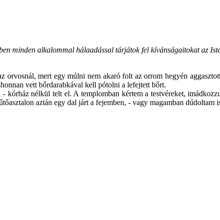
n minden alkalommal hálaadással tárjátok fel kívánságaitokat az Isten
z orvosnál, mert egy múlni nem akaró folt az orrom hegyén aggasztott. 
onnan vett bőrdarabkával kell pótolni a lefejtett bőrt.
- kórház nélkül telt el. A templomban kértem a testvéreket, imádkozzu
tőasztalon aztán egy dal járt a fejemben, - vagy magamban dúdoltam is