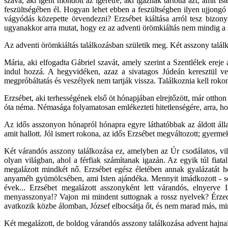
szava, aki igent mondott az ígéretre, aki igaznak tartotta azt, amit I
feszültségében él. Hogyan lehet ebben a feszültségben ilyen ujjongó 
vágyódás közepette örvendezni? Erzsébet kiáltása arról tesz bizon
ugyanakkor arra mutat, hogy ez az adventi örömkiáltás nem mindig a 
Az adventi örömkiáltás találkozásban születik meg. Két asszony talál
Mária, aki elfogadta Gábriel szavát, amely szerint a Szentlélek ereje
indul hozzá. A hegyvidéken, azaz a sivatagos Júdeán keresztül 
megpróbáltatás és veszélyek nem tartják vissza. Találkoznia kell rok
Erzsébet, aki terhességének első öt hónapjában elrejtőzött, már otthon
óta néma. Némasága folyamatosan emlékezteti hitetlenségére, arra, ho
Az idős asszonyon hónapról hónapra egyre láthatóbbak az áldott álla
amit hallott. Jól ismert rokona, az idős Erzsébet megváltozott; gyerm
Két várandós asszony találkozása ez, amelyben az Úr csodálatos, vilá
olyan világban, ahol a férfiak számítanak igazán. Az egyik túl fiata
megalázott mindkét nő. Erzsébet egész életében annak gyalázatát 
anyaméh gyümölcsében, ami Isten ajándéka. Mennyit imádkozott - soká
évek... Erzsébet megalázott asszonyként lett várandós, elnyerve
menyasszonya!? Vajon mi mindent suttognak a rossz nyelvek? Érzed-
avatkozik közbe álomban, József elbocsátja őt, és nem marad más, mint
Két megalázott, de boldog várandós asszony találkozása advent hajnalá