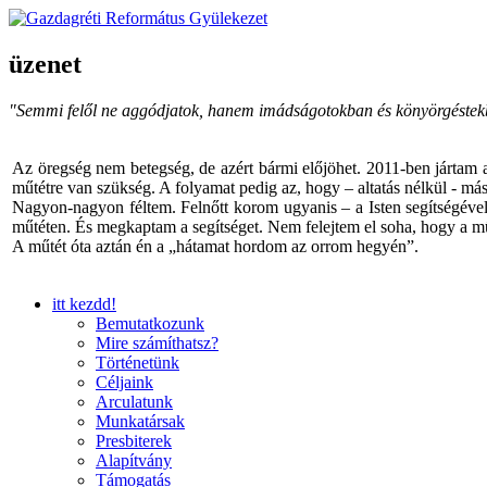
üzenet
"Semmi felől ne aggódjatok, hanem imádságotokban és könyörgéstekbe
Az öregség nem betegség, de azért bármi előjöhet. 2011-ben jártam a
műtétre van szükség. A folyamat pedig az, hogy – altatás nélkül - másh
Nagyon-nagyon féltem. Felnőtt korom ugyanis – a Isten segítségével 
műtéten. És megkaptam a segítséget. Nem felejtem el soha, hogy a mű
A műtét óta aztán én a „hátamat hordom az orrom hegyén”.
itt kezdd!
Bemutatkozunk
Mire számíthatsz?
Történetünk
Céljaink
Arculatunk
Munkatársak
Presbiterek
Alapítvány
Támogatás