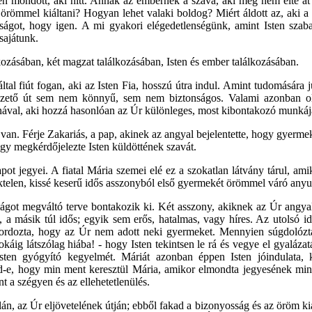
sten mondott, aki hitt. Annak az embernek a szava, aki még nem élte át 
örömmel kiáltani? Hogyan lehet valaki boldog? Miért áldott az, aki a v
yságot, hogy igen. A mi gyakori elégedetlenségünk, amint Isten szab
sajátunk.
kozásában, két magzat találkozásában, Isten és ember találkozásában.
 által fiút fogan, aki az Isten Fia, hosszú útra indul. Amint tudomására
vezető út sem nem könnyű, sem nem biztonságos. Valami azonban o
onával, aki hozzá hasonlóan az Úr különleges, most kibontakozó munkáj
 van. Férje Zakariás, a pap, akinek az angyal bejelentette, hogy gyerme
gy megkérdőjelezte Isten küldöttének szavát.
pot jegyei. A fiatal Mária szemei elé ez a szokatlan látvány tárul, a
ektelen, kissé keserű idős asszonyból első gyermekét örömmel váró anyuk
got megváltó terve bontakozik ki. Két asszony, akiknek az Úr angyala l
l, a másik túl idős; egyik sem erős, hatalmas, vagy híres. Az utolsó 
hordozta, hogy az Úr nem adott neki gyermeket. Mennyien súgdolózt
ig látszólag hiába! - hogy Isten tekintsen le rá és vegye el gyaláza
 Isten gyógyító kegyelmét. Máriát azonban éppen Isten jóindulata
e, hogy min ment keresztül Mária, amikor elmondta jegyesének minda
 a szégyen és az ellehetetlenülés.
n, az Úr eljövetelének útján; ebből fakad a bizonyosság és az öröm kiá