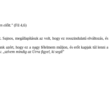
 előtt."
(Fil 4,6)
Sajnos, megállapításuk az volt, hogy ez rosszindulatú elváltozás, és
nk azért, hogy ez a nagy félelmem múljon, és erőt kapjak túl lenni a
: „
szívem mindig az Úrra figyel, ki segít
”