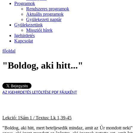
Programok
Rendszeres programok
Aktuális programok
Gyülekezeti naptár
Gyülekezetünk
Missziói hírek
Igehirdetés
Kapcsolat
főoldal
"Boldog, aki hitt..."
AZ IGEHIRDETÉS LETÖLTÉSE PDF FÁJLKÉNT
Lekció: 1Sám 1 / Textus: Lk 1,39-45
2002.
"Boldog, aki hitt, mert beteljesedik mindaz, amit az Úr mondott neki"