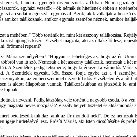
 sikeresek, hanem a gyengék örvendeznek az Úrban. Nem a gazdagok
pásztorok, egyházi vezetők - ők némák és hitetlenek ebben a történet
 ezt a csodát megosszák egymással. Azok, akik vállalják a hosszú és n
És amikor találkoznak, amikor egymás szemébe néznek, amikor hallják
 a méhében." Több történik itt, mint két asszony találkozása. Rejtélye
lkozást ujjongás kíséri. Erzsébet magzata, aki az útkészítő lesz, repe
lni, örömmel repesni?
hozzá Mária személyében? "Hogyan is lehetséges az, hogy az én Uram
al többről van itt szó. Nemcsak a két asszony találkozik, nemcsak a két 
.15). A Szentlélek pedig felismerte, hogy ki érkezett a várandós Már
 ki. A Szentlélek egyesíti, köti össze, fonja egybe azt a 4 személ
t asszonyokon, az emberi szemmel nézve túl idős Erzsébeten és a túl fi
esen is áldott állapotban vannak. Találkozásukban az játszódik le, ami 
be fognak.
dottnak nevezni. Pedig látszólag vele történt a nagyobb csoda, ő a vén 
gy magzata heves mozgását? Viszály helyett tisztelet és áldásmondás s
itt, mert beteljesedik mindaz, amit az Úr mondott neki". De ez nemcs
 Isten igéje hirdetésévé lesz. Erősíti Máriát, aki Isten dicsőítésébe és p
t.