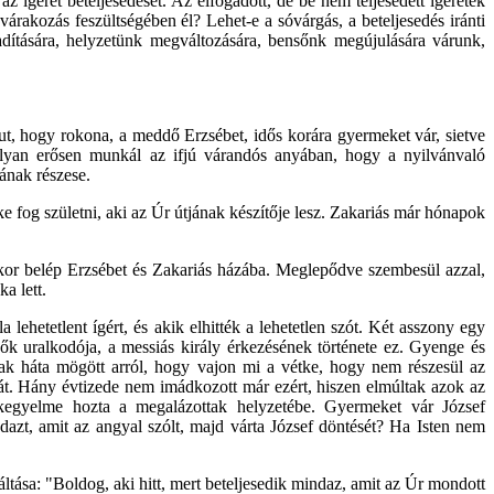
az ígéret beteljesedését. Az elfogadott, de be nem teljesedett ígéretek
árakozás feszültségében él? Lehet-e a sóvárgás, a beteljesedés iránti
adítására, helyzetünk megváltozására, bensőnk megújulására várunk,
 jut, hogy rokona, a meddő Erzsébet, idős korára gyermeket vár, sietve
lyan erősen munkál az ifjú várandós anyában, hogy a nyilvánvaló
ának részese.
ke fog születni, aki az Úr útjának készítője lesz. Zakariás már hónapok
mikor belép Erzsébet és Zakariás házába. Meglepődve szembesül azzal,
a lett.
ehetetlent ígért, és akik elhitték a lehetetlen szót. Két asszony egy
idők uralkodója, a messiás király érkezésének története ez. Gyenge és
ak háta mögött arról, hogy vajon mi a vétke, hogy nem részesül az
tát. Hány évtizede nem imádkozott már ezért, hiszen elmúltak azok az
, kegyelme hozta a megalázottak helyzetébe. Gyermeket vár József
zt, amit az angyal szólt, majd várta József döntését? Ha Isten nem
ltása: "Boldog, aki hitt, mert beteljesedik mindaz, amit az Úr mondott