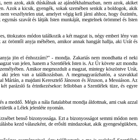
, nem azok, akik dúskálnak az ajándékhalmazban, nem azok, akiket
ben. Azok a kicsik, gyengék, sokak szemében senkik a boldogok, akik
em veszélytelen utat, amelyet végig kell járni ahhoz, hogy őszintén,
 egymás szavát és látják Isten munkáját, megtelnek örömmel és Isten
s, titokzatos módon találkozik a két magzat is, négy emberi lény van
sik az örömtől anyja méhében, amikor annak hangját hallja, aki Urát és
 anyja jön el énhozzám?" - mondja. Zakariás nem mondhatta el neki
magzat van jelen, hanem a Szentlélek Isten is. Az Úr követe azt mondta
ia személyében. Amikor megmozdult a magzat, mintegy köszöntve Urát,
yt, aki jelen van a találkozásban. A megmagyarázhatón, a szavakkal
atal Márián, a majdani Keresztelő Jánoson és Jézuson, a Messiáson. Az
két parázsló fa érintkezésekor: fellobban a Szentlélek tüze, és egyre
és a meddő. Mégis a nála fiatalabbat mondja áldottnak, ami csak azzal
zületik a Lélek jelenléte nyomán.
ak Erzsébet benső bizonyossága. Ezt a bizonyosságot semmi módon nem
rófétálásba kezd válaszként, de erősíti mindazokat, akik gyengeségükben,