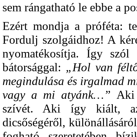
sem rángatható le ebbe a po
Ezért mondja a próféta: te
Fordulj szolgáidhoz! A kér
nyomatékosítja. Így szó
bátorsággal:
„Hol van félt
megindulása és irgalmad mi
vagy a mi atyánk…”
Aki
szívét. Aki így kiált, a
dicsőségéről, különállásár
fogható szeretetében bí