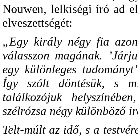
Nouwen, lelkiségi író ad e
elveszettségét:
„Egy király négy fia azon
válasszon magának. ’Járju
egy különleges tudományt’
Így szólt döntésük, s m
találkozójuk helyszínébe
szélrózsa négy különböző i
Telt-múlt az idő, s a testvér