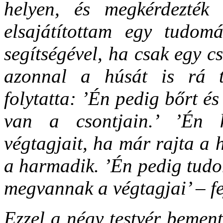
helyen, és megkérdezték 
elsajátítottam egy tudom
segítségével, ha csak egy 
azonnal a húsát is rá 
folytatta: ’Én pedig bőrt és
van a csontjain.’ ’Én 
végtagjait, ha már rajta a h
a harmadik. ’Én pedig tudom
megvannak a végtagjai’ – fe
Ezzel a négy testvér bemen