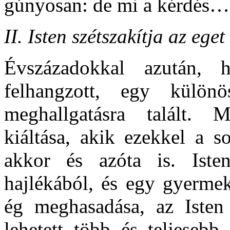
gúnyosan: de mi a kérdés…
II. Isten szétszakítja az eget
Évszázadokkal azután,
felhangzott, egy külön
meghallgatásra talált. M
kiáltása, akik ezekkel a s
akkor és azóta is. Isten
hajlékából, és egy gyerme
ég meghasadása, az Isten
lehetett több és teljeseb