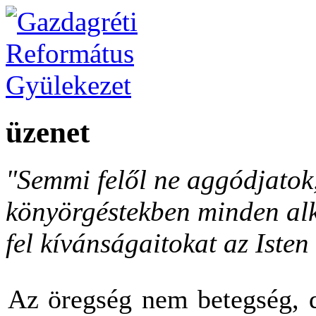
üzenet
"Semmi felől ne aggódjato
könyörgéstekben minden al
fel kívánságaitokat az Isten 
Az öregség nem betegség, d