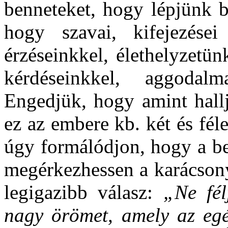
benneteket, hogy lépjünk 
hogy szavai, kifejezése
érzéseinkkel, élethelyzetü
kérdéseinkkel, aggodal
Engedjük, hogy amint hall
ez az embere kb. két és féle
úgy formálódjon, hogy a be
megérkezhessen a karácsony
legigazibb válasz:
„Ne fél
nagy örömet, amely az egé