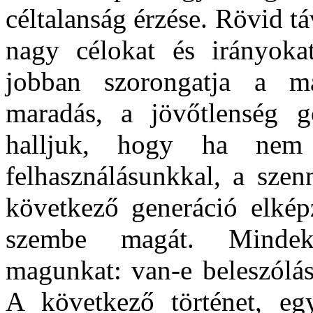
céltalanság érzése. Rövid tá
nagy célokat és irányoka
jobban szorongatja a m
maradás, a jövőtlenség g
halljuk, hogy ha nem
felhasználásunkkal, a szen
következő generáció elképz
szembe magát. Mindekö
magunkat: van-e beleszólá
A következő történet, eg