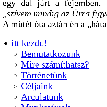
egy dal járt a fejemben,
„
szívem mindig az Úrra figye
A műtét óta aztán én a „há
itt kezdd!
Bemutatkozunk
Mire számíthatsz?
Történetünk
Céljaink
Arculatunk