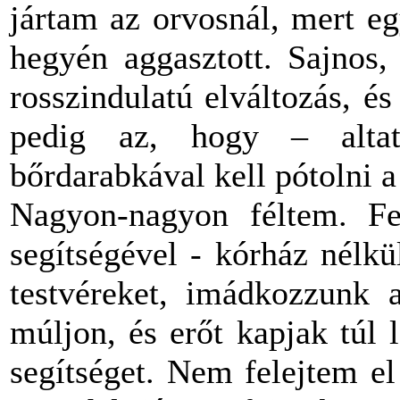
jártam az orvosnál, mert e
hegyén aggasztott. Sajnos,
rosszindulatú elváltozás, é
pedig az, hogy – alta
bőrdarabkával kell pótolni a 
Nagyon-nagyon féltem. Fe
segítségével - kórház nélk
testvéreket, imádkozzunk 
múljon, és erőt kapjak túl
segítséget. Nem felejtem e