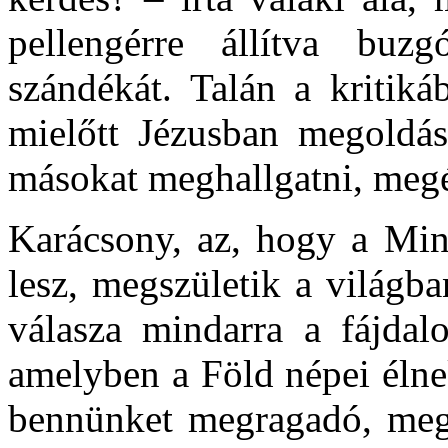
pellengérre állítva buzg
szándékát. Talán a kritik
mielőtt Jézusban megoldást
másokat meghallgatni, megér
Karácsony, az, hogy a Mind
lesz, megszületik a világba
válasza mindarra a fájdalo
amelyben a Föld népei élne
bennünket megragadó, megú