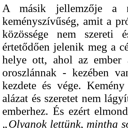
A másik jellemzője a 
keményszívűség, amit a pró
közössége nem szereti és
értetődően jelenik meg a cé
helye ott, ahol az ember a
oroszlánnak - kezében va
kezdete és vége. Kemény a
alázat és szeretet nem lágy
emberhez. És ezért elmondh
„Olyanok lettünk, mintha s