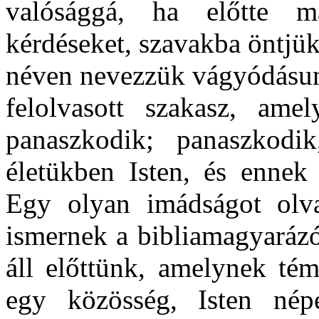
valósággá, ha előtte 
kérdéseket, szavakba öntjü
néven nevezzük vágyódásun
felolvasott szakasz, am
panaszkodik; panaszkodi
életükben Isten, és ennek
Egy olyan imádságot olva
ismernek a bibliamagyará
áll előttünk, amelynek té
egy közösség, Isten népe