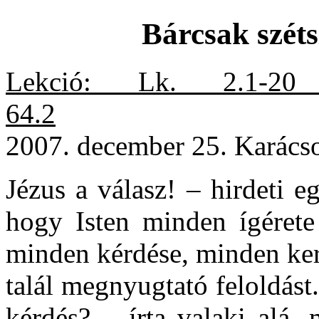
Bárcsak széts
Lekció: Lk. 2.1-20
64.2
2007. december 25. Karács
Jézus a válasz! – hirdeti e
hogy Isten minden ígérete
minden kérdése, minden ke
talál megnyugtató feloldást
kérdés? – írta valaki alá,