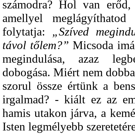
számodra? Hol van erőd, 
amellyel meglágyíthato
folytatja:
„Szíved megind
távol tőlem?”
Micsoda imád
megindulása, azaz leg
dobogása. Miért nem dobban
szorul össze értünk a bens
irgalmad? - kiált ez az em
hamis utakon járva, a kemé
Isten legmélyebb szeretetére