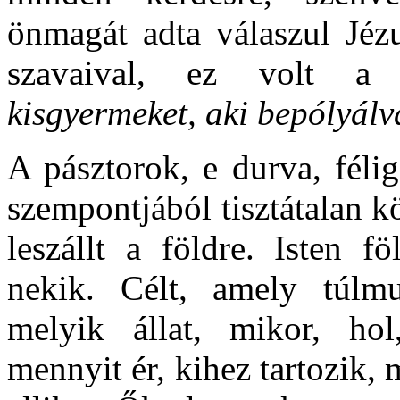
önmagát adta válaszul Jéz
szavaival, ez volt a
kisgyermeket, aki bepólyálv
A pásztorok, e durva, féli
szempontjából tisztátalan k
leszállt a földre. Isten fö
nekik. Célt, amely túlm
melyik állat, mikor, ho
mennyit ér, kihez tartozik, 