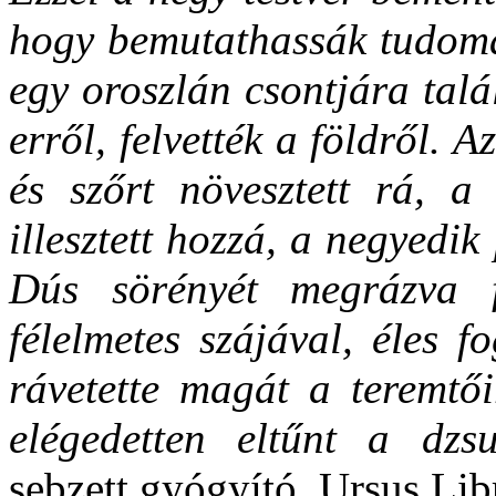
hogy bemutathassák tudomá
egy oroszlán csontjára tal
erről, felvették a földről. A
és szőrt növesztett rá, a
illesztett hozzá, a negyedik 
Dús sörényét megrázva f
félelmetes szájával, éles f
rávetette magát a teremtői
elégedetten eltűnt a dz
sebzett gyógyító. Ursus Lib