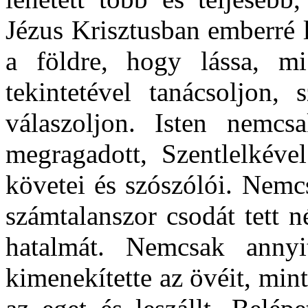
Jézus Krisztusban emberré l
a földre, hogy lássa, m
tekintetével tanácsoljon, 
válaszoljon. Isten nemcs
megragadott, Szentlelkéve
követei és szószólói. Nemc
számtalanszor csodát tett 
hatalmát. Nemcsak annyi
kimenekítette az övéit, min