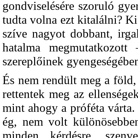
gondviselésére szoruló gye
tudta volna ezt kitalálni? K
szíve nagyot dobbant, irgal
hatalma megmutatkozott 
szereplőinek gyengeségében,
És nem rendült meg a föld
rettentek meg az ellensége
mint ahogy a próféta várta.
ég, nem volt különösebben
minden kérdésre, szenv