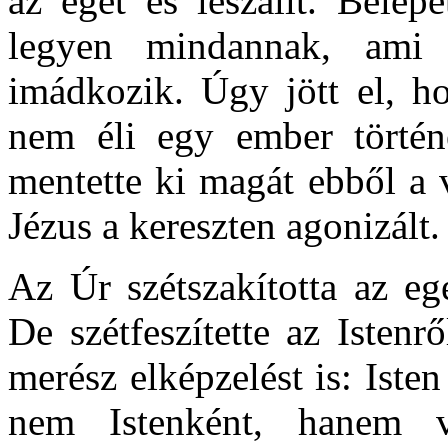
az eget és leszállt. Belép
legyen mindannak, ami 
imádkozik. Úgy jött el, h
nem éli egy ember történe
mentette ki magát ebből a 
Jézus a kereszten agonizált.
Az Úr szétszakította az ege
De szétfeszítette az Istenr
merész elképzelést is: Isten
nem Istenként, hanem véd