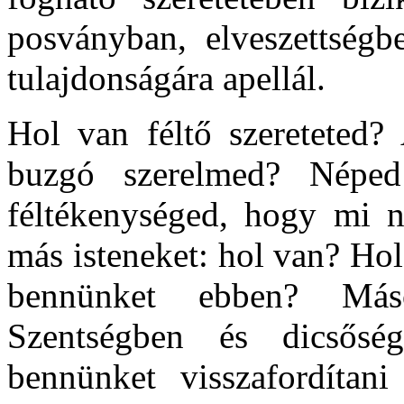
posványban, elveszettségb
tulajdonságára apellál.
Hol van féltő szereteted?
buzgó szerelmed? Néped i
féltékenységed, hogy mi 
más isteneket: hol van? Hol
bennünket ebben? Más
Szentségben és dicsős
bennünket visszafordítan